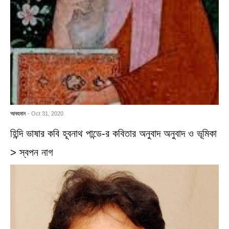
আবহমান
- Oct 31, 2020
হিন্দি ভাষার কবি হূবনাথ পান্ডে-র কবিতার অনুবাদ অনুবাদ ও ভূমিকা
> স্বপন নাগ