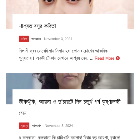
শাশ্বত বসুর কবিতা
আবহমান
- November 3, 2024
কবিতা
নিলামী স্বর ভেবেছিলাম নিলাম হব! তোমার চোখের আকরিক
শূন্যতায়। একটা টোকায় যেখানে আশ্রয় নেয়, ...
Read More
উঁকিঝুঁকি, আয়না ও দু’চারটে দিন চতুর্থ পর্ব কৃষ্ণালক্ষ্মী
সেন
আবহমান
- November 3, 2024
প্রবন্ধ
৪ কলকাতা! কলকাতা কি চাট্টিখানি ব্যাপার! বিরাট বড় জায়গা, বুঝলে!