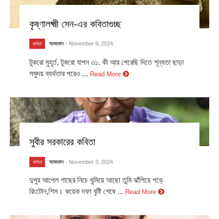
কৃষ্ণালক্ষ্মী সেন-এর কবিতাগুচ্ছ
আবহমান
- November 9, 2024
কবিতা
টুকরো মুহূর্ত, টুকরো যাপন ৩১. কী আর পেরেছি দিতে শূন্যতা ছাড়া
সমুদয় ব্যর্থতার পরেও ...
Read More
সুবীর সরকারের কবিতা
আবহমান
- November 3, 2024
কবিতা
দুপুর আপেল গাছের নিচে ঘুমিয়ে আছো তুমি ঝাঁপিয়ে পড়ে
রিংটোন,শিস। কয়েক দফা বৃষ্টি শেষে ...
Read More