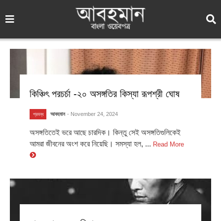
কিঞ্চিৎ পরচর্চা -২০ অসঙ্গতির কিস্যা রূপশ্রী ঘোষ
আবহমান
- November 24, 2024
প্রবন্ধ
অসঙ্গতিতেই ভরে আছে চারদিক। কিন্তু সেই অসঙ্গতিগুলিকেই
আমরা জীবনের অংশ করে নিয়েছি। সমস্যা হল, ...
Read More