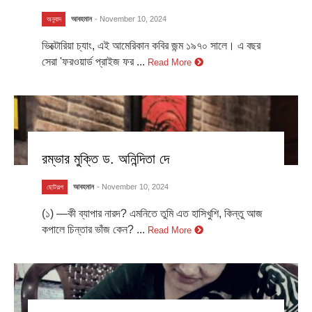
আবহমান
- November 10, 2024
অনুবাদ
ভিক্টোরিয়া চ্যাং, এই আমেরিকান কবির জন্ম ১৯৭০ সালে। এ বছর
সেরা 'ফরওয়ার্ড প্রাইজ ফর ...
Read More
রম্ভার মুক্তি ড. অনিন্দিতা দে
আবহমান
- November 10, 2024
ছোটগল্প
(১) —কী ব্যাপার নারদ? এমনিতে তুমি এত হাসিখুশি, কিন্তু আজ
কপালে চিন্তার ভাঁজ কেন? ...
Read More