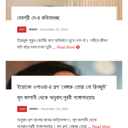
দেবশ্রী দে-র কবিতাগুচ্ছ
আবহমান
- November 24, 2024
কবিতা
ত্রিভুজ পুকুর কেটেছি বলে অভিমানে ডুবে গেল পা। গভীরে জীবন
ঘাই মারে যখন-তখন তুমি ...
Read More
ইয়োকো ওগাওয়া-র গল্প ‘বেঙ্গারু তোরা নো রিনজুউ’
মূল জাপানী থেকে অনুবাদ:পূরবী গঙ্গোপাধ্যায়
আবহমান
- November 24, 2024
অনুবাদ
অনুবাদ গল্প বাংলার বাঘের অন্তিমক্ষণ। মূল জাপানী থেকে
অনুবাদ:পূরবী গঙ্গোপাধ্যায়। মূল গল্প: বেঙ্গারু তোরা ...
Read More