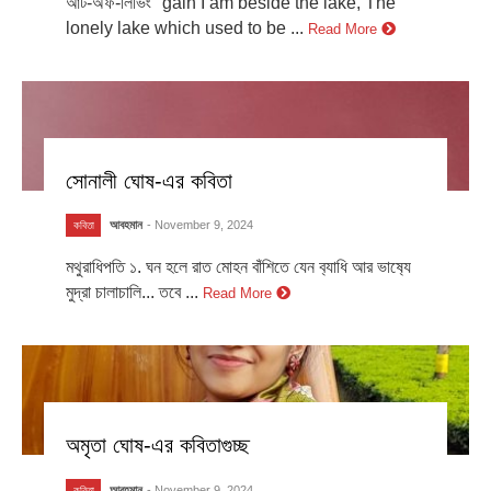
আর্ট-অফ-লিভিং "gain I am beside the lake, The
lonely lake which used to be ...
Read More
সোনালী ঘোষ-এর কবিতা
আবহমান
- November 9, 2024
কবিতা
মথুরাধিপতি ১. ঘন হলে রাত মোহন বাঁশিতে যেন ব‍্যাধি আর ভাষ‍্যে
মুদ্রা চালাচালি... তবে ...
Read More
অমৃতা ঘোষ-এর কবিতাগুচ্ছ
আবহমান
- November 9, 2024
কবিতা