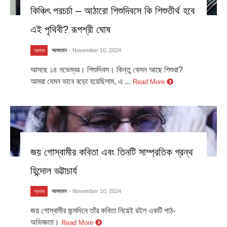
কিঞ্চিৎ পরচর্চা – আঠারো শিশুদিবসে কি শিশুতীর্থ হবে
এই পৃথিবী? রূপশ্রী ঘোষ
আবহমান
- November 10, 2024
প্রবন্ধ
আসছে ১৪ নভেম্বর। শিশুদিবস। কিন্তু কেমন আছে শিশুরা?
আমরা যেমন ভাবে বড়ো হয়েছিলাম, এ ...
Read More
জয় গোস্বামীর কবিতা এবং তিনটি সাম্প্রতিক গ্রন্থ
হিন্দোল ভট্টাচার্য
আবহমান
- November 10, 2024
প্রবন্ধ
জয় গোস্বামীর জন্মদিনে তাঁর কবিতা নিয়েই রইল একটি পাঠ-
অভিজ্ঞতা।
Read More