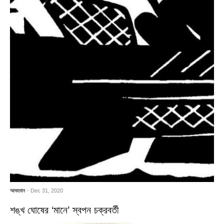
আবহমান
- Dec 31, 2020
শঙ্খ ঘোষের ‘মানে’ স্বপন চক্রবর্তী