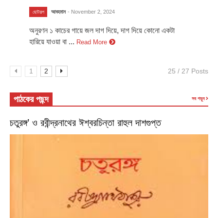
আবহমান
- November 2, 2024
ছোটগল্প
অনুরণন ১ কাচের গায়ে জল দাগ দিয়ে, দাগ দিয়ে কোনো একটা
হারিয়ে যাওয়া বা ...
Read More
1
2
25 / 27 Posts
পাঠকের পছন্দ
সব পড়ুন
চতুরঙ্গ’ ও রবীন্দ্রনাথের ঈশ্বরচিন্তা রাহুল দাশগুপ্ত