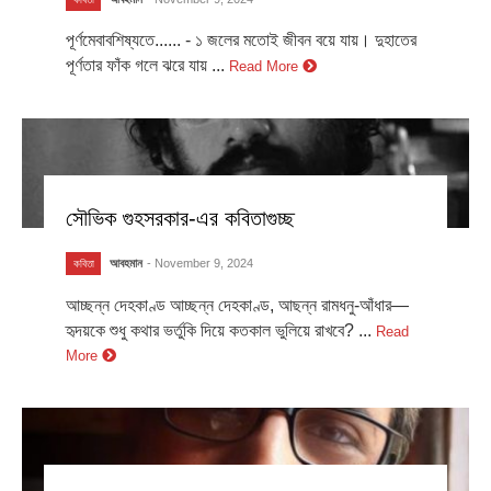
পূর্ণমেবাবশিষ্যতে...... - ১ জলের মতোই জীবন বয়ে যায়। দুহাতের
পূর্ণতার ফাঁক গলে ঝরে যায় ...
Read More
সৌভিক গুহসরকার-এর কবিতাগুচ্ছ
আবহমান
- November 9, 2024
কবিতা
আচ্ছন্ন দেহকাণ্ড আচ্ছন্ন দেহকাণ্ড, আছন্ন রামধনু-আঁধার—
হৃদয়কে শুধু কথার ভর্তুকি দিয়ে কতকাল ভুলিয়ে রাখবে? ...
Read
More