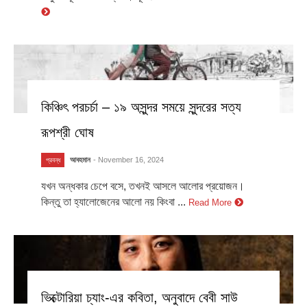
কিঞ্চিৎ পরচর্চা – ১৯ অসুন্দর সময়ে সুন্দরের সত্য
রূপশ্রী ঘোষ
আবহমান
- November 16, 2024
প্রবন্ধ
যখন অন্ধকার চেপে বসে, তখনই আসলে আলোর প্রয়োজন।
কিন্তু তা হ্যালোজেনের আলো নয় কিংবা ...
Read More
ভিক্টোরিয়া চ্যাং-এর কবিতা, অনুবাদে বেবী সাউ