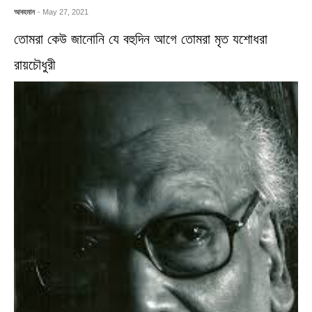
আবহমান
- May 27, 2021
তোমরা কেউ জানোনি যে বহুদিন আগে তোমরা মৃত যশোধরা
রায়চৌধুরী