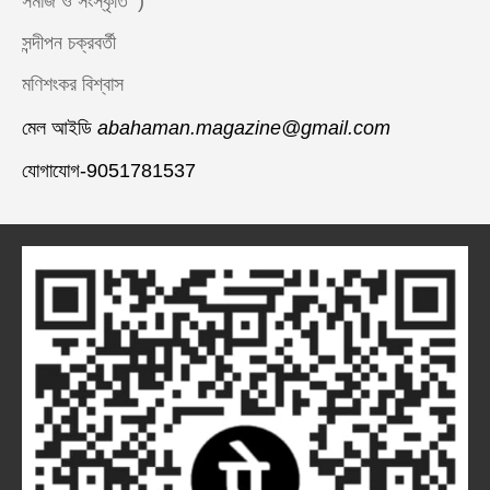
সমাজ ও সংস্কৃতি ‘)
সন্দীপন চক্রবর্তী
মণিশংকর বিশ্বাস
মেল আইডি
abahaman.magazine@gmail.com
যোগাযোগ-9051781537