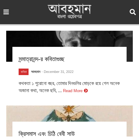
সন্মাত্রানন্দ-র কবিতাগুচ্ছ
আবহমান
- December 31, 2022
কবিতা
কথকতা ১ পুরোনো বছর, তোমার দিনগুলির মোড়কে রয়ে গেল অনেক
অজানা কথা, অনেক ছবি, ...
Read More
ক্রিসমাস এবং চিঠি বেবী সাউ