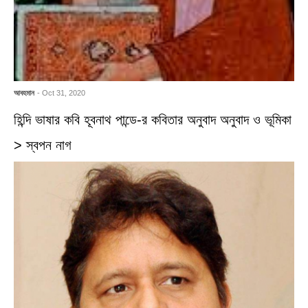
আবহমান
- Oct 31, 2020
হিন্দি ভাষার কবি হূবনাথ পান্ডে-র কবিতার অনুবাদ অনুবাদ ও ভূমিকা
> স্বপন নাগ