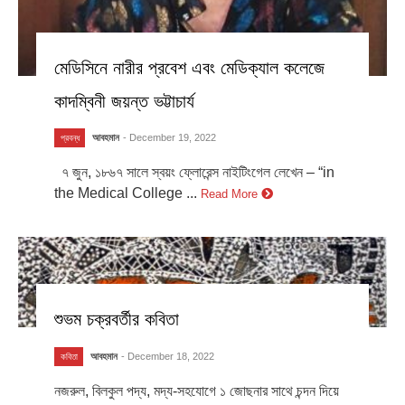
মেডিসিনে নারীর প্রবেশ এবং মেডিক্যাল কলেজে
কাদম্বিনী জয়ন্ত ভট্টাচার্য
আবহমান
- December 19, 2022
প্রবন্ধ
৭ জুন, ১৮৬৭ সালে স্বয়ং ফ্লোরেন্স নাইটিংগেল লেখেন – “in
the Medical College ...
Read More
শুভম চক্রবর্তীর কবিতা
আবহমান
- December 18, 2022
কবিতা
নজরুল, বিলকুল পদ্য, মদ্য-সহযোগে ১ জোছনার সাথে চন্দন দিয়ে