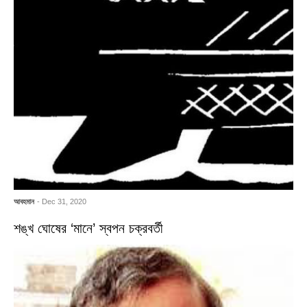
আবহমান
- Dec 31, 2020
শঙ্খ ঘোষের ‘মানে’ স্বপন চক্রবর্তী