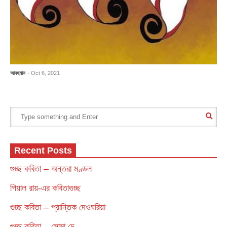
আবহমান
- Oct 6, 2021
Recent Posts
গুচ্ছ কবিতা – অন্তরা মণ্ডল
পিয়াল রায়-এর কবিতাগুচ্ছ
গুচ্ছ কবিতা – প্রান্তিক দেওঘরিয়া
গুচ্ছ কবিতা – সোমা দে