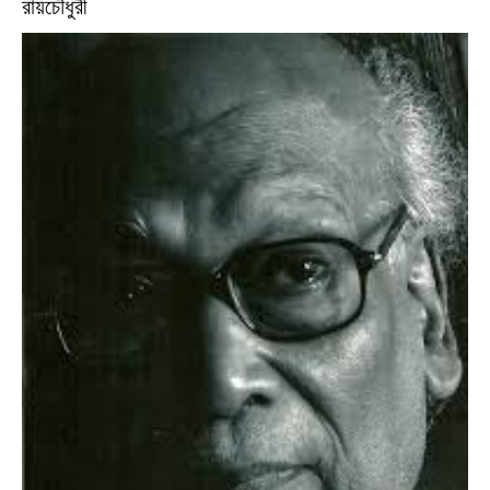
রায়চৌধুরী