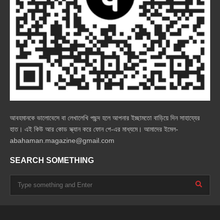
আবহমানকে ভালোবেসে বা লেখালেখি পছন্দ হলে আপনার ইচ্ছামতো বাড়িয়ে দিন সাহায্যের
হাত। এই কিউ আর কোড স্ক্যান করে ফোন পে-এর মাধ্যমে। আমাদের ইমেল-
abahaman.magazine@gmail.com
SEARCH SOMETHING