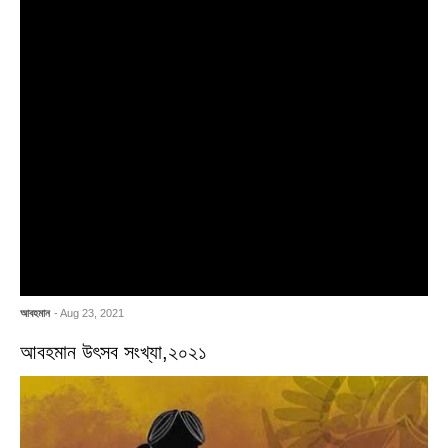
আবহমান
- Aug 23, 2021
আবহমান উৎসব সংখ্যা,২০২১