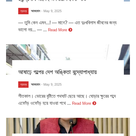
আবহমান
- May 9, 2025
প্রবন্ধ
— তুমি কেন এমন...! — মানে? — এত দুঃখবিলাস জীবনের জন্য
ভালো নয়... — ...
Read More
আষাঢ়ে গল্পের দেশ অঙ্কিতা বন্দ্যোপাধ্যায়
আবহমান
- May 9, 2025
প্রবন্ধ
শীতকাল। ভোরের বৃষ্টিতে পথঘাট ছেয়ে আছে। ঘোড়ার ক্ষুরের শব্দে
এফোঁড় ওফোঁড় হয়ে যাওয়া পথে ...
Read More