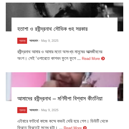
হতাশা ও রবীন্দ্রনাথ সৌভিক গুহ সরকার
আবহমান
- May 9, 2025
প্রবন্ধ
রবীন্দ্রনাথ আমার ও আমার মতো অসংখ্য মানুষের আত্মজীবনের
অংশ। সেই ‘ওপারেতে কাশবন ফুলে ফুলে ...
Read More
আমাদের রবীন্দ্রনাথ – মণিদীপা বিশ্বাস কীর্তনিয়া
আবহমান
- May 9, 2025
প্রবন্ধ
এইবারে ফাটবে! কাজে কম্মে বড্ডই দেরি হয়ে গেল। ডিউটি থেকে
ফিরতে ফিরতেই সন্ধে ছটা। ...
Read More