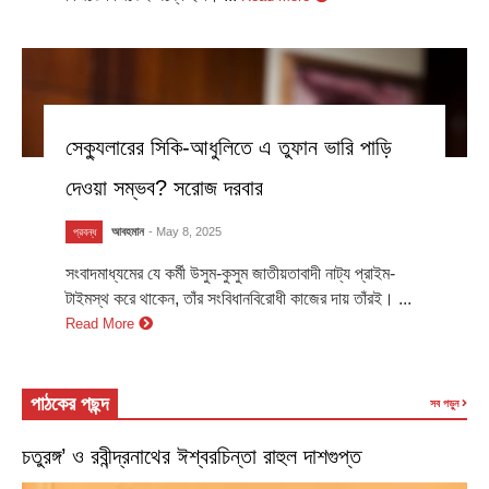
সেক্যুলারের সিকি-আধুলিতে এ তুফান ভারি পাড়ি
দেওয়া সম্ভব? সরোজ দরবার
আবহমান
- May 8, 2025
প্রবন্ধ
সংবাদমাধ্যমের যে কর্মী উসুম-কুসুম জাতীয়তাবাদী নাট্য প্রাইম-
টাইমস্থ করে থাকেন, তাঁর সংবিধানবিরোধী কাজের দায় তাঁরই। ...
Read More
পাঠকের পছন্দ
সব পড়ুন
চতুরঙ্গ’ ও রবীন্দ্রনাথের ঈশ্বরচিন্তা রাহুল দাশগুপ্ত