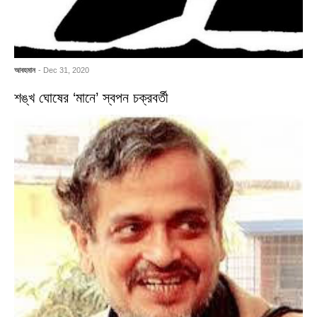
আবহমান
- Dec 31, 2020
শঙ্খ ঘোষের ‘মানে’ স্বপন চক্রবর্তী