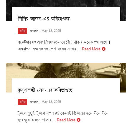
শিশির আজম-এর কবিতাগুচ্ছ
আবহমান
- May 18, 2025
কবিতা
পকেটমার সৎ এবং শিল্পসম্মতভাবে বেঁচে থাকার অনেক পথ আছে।
অধ্যাপনা সম্মানজনক পেশা সংসদ সদস্য ...
Read More
কৃষ্ণালক্ষ্মী সেন-এর কবিতাগুচ্ছ
আবহমান
- May 18, 2025
কবিতা
টুকরো মুহূর্ত, টুকরো যাপন ৪১ কেবলই বিকেলের ঝড়ে উড়ে উড়ে
ঘুরে ঘুরে, শুকনো পাতার ...
Read More