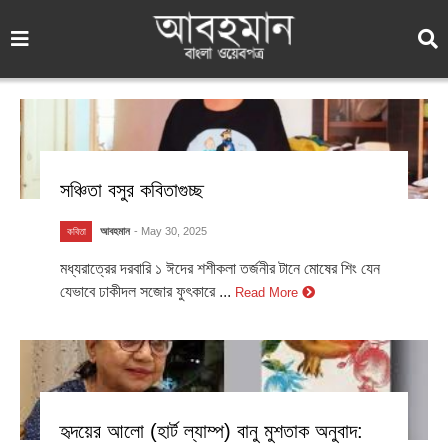
সঞ্চিতা বসুর কবিতাগুচ্ছ
আবহমান
- May 30, 2025
কবিতা
মধ্যরাত্রের দরবারি ১ ঈদের শশীকলা তর্জনীর টানে মোষের শিং যেন
যেভাবে ঢাকীদল সজোর ফুৎকারে ...
Read More
হৃদয়ের আলো (হার্ট ল্যাম্প) বানু মুশতাক অনুবাদ: