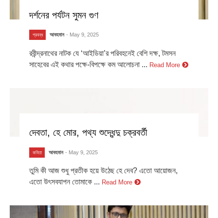
দর্শনের পর্যটন সুমন গুণ
আবহমান
- May 9, 2025
প্রবন্ধ
রবীন্দ্রনাথের নাটক যে ‘আইডিয়া’র পরিবহনেই বেশি দক্ষ, টমসন
সাহেবের এই কথার পক্ষে-বিপক্ষে কম আলোচনা ...
Read More
দেবতা, হে মোর, পথ্য শুদ্ধেন্দু চক্রবর্তী
আবহমান
- May 9, 2025
কবিতা
তুমি কী আজ শুধু প্রতীক হয়ে উঠেছ হে দেব? এতো আয়োজন,
এতো উৎসবযাপন তোমাকে ...
Read More