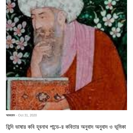
আবহমান
- Oct 31, 2020
হিন্দি ভাষার কবি হূবনাথ পান্ডে-র কবিতার অনুবাদ অনুবাদ ও ভূমিকা