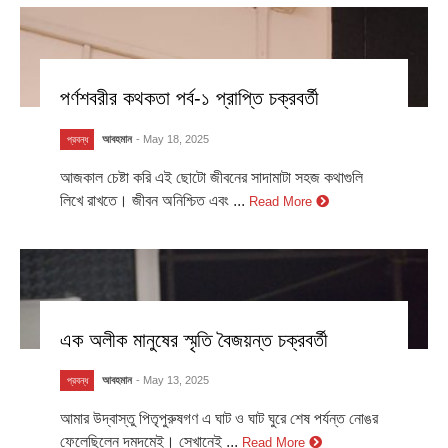
পর্ণশবরীর কথকতা পর্ব-১ প্রাপ্তি চক্রবর্তী
আবহমান
- May 18, 2025
প্রবন্ধ
আজকাল চেষ্টা করি এই ছোটো জীবনের সাদামাটা সহজ কথাগুলি
লিখে রাখতে। জীবন অনিশ্চিত এবং ...
Read More
এক অলীক মানুষের স্মৃতি বৈজয়ন্ত চক্রবর্তী
আবহমান
- May 13, 2025
প্রবন্ধ
আমার উদ্বাস্তু পিতৃপুরুষগণ এ ঘাট ও ঘাট ঘুরে শেষ পর্যন্ত নোঙর
ফেলেছিলেন দমদমেই। সেখানেই ...
Read More