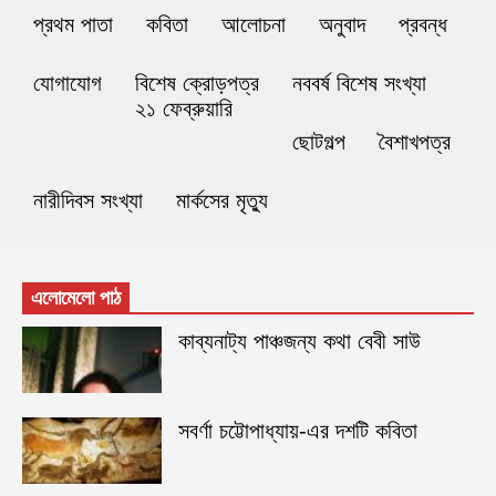
প্রথম পাতা
কবিতা
আলোচনা
অনুবাদ
প্রবন্ধ
যোগাযোগ
বিশেষ ক্রোড়পত্র
নববর্ষ বিশেষ সংখ্যা
২১ ফেব্রুয়ারি
ছোটগল্প
বৈশাখপত্র
নারীদিবস সংখ্যা
মার্কসের মৃত্যু
এলোমেলো পাঠ
কাব্যনাট্য পাঞ্চজন্য কথা বেবী সাউ
সবর্ণা চট্টোপাধ্যায়-এর দশটি কবিতা