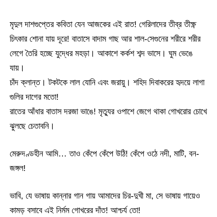
মৃদুল দাশগুপ্তের কবিতা যেন আজকের এই রাত! গেরিলাদের তীব্র তীক্ষ্ণ
চিৎকার শোনা যায় দূরে! বাতাসে বাদাম গাছ আর শাল-সেগুনের শরীরে শরীর
লেগে তৈরি হচ্ছে যুদ্ধের মহড়া। আকাশে কর্কশ শব্দ ভাসে। ঘুম ভেঙে
যায়।
চাঁদ ক্লান্ত। টকটকে লাল যোনি এবং জরায়ু। শহিদ দিবাকরের হৃদয়ে লাগা
গুলির দাগের মতো!
রাতের আঁধার বাতাস দরজা ভাঙে! মৃত্যুর ওপাশে জেগে থাকা গোখরোর চোখে
ঝুলছে চেতাবনি।
মেরুদণ্ডহীন আমি… তাও কেঁপে কেঁপে উঠি! কেঁপে ওঠে নদী, মাটি, বন-
জঙ্গল!
ভাবি, যে ভাষায় কান্নার গান গায় আমাদের চির-দুখী মা, সে ভাষায় গায়েও
কামড় বসাবে এই নির্মম গোখরের দাঁত! আশ্চর্য তো!