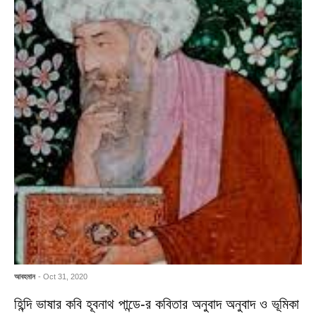
আবহমান
- Oct 31, 2020
হিন্দি ভাষার কবি হূবনাথ পান্ডে-র কবিতার অনুবাদ অনুবাদ ও ভূমিকা