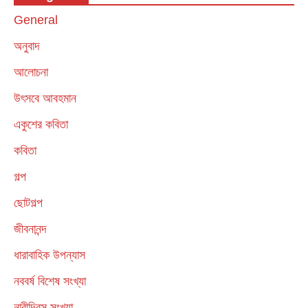
General
অনুবাদ
আলোচনা
উৎসবে আবহমান
একুশের কবিতা
কবিতা
গল্প
ছোটগল্প
জীবনানন্দ
ধারাবাহিক উপন্যাস
নববর্ষ বিশেষ সংখ্যা
নারীদিবস সংখ্যা