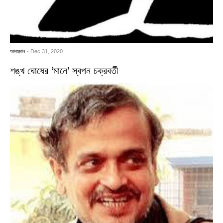
আবহমান
- Dec 31, 2020
শঙ্খ ঘোষের ‘মানে’ স্বপন চক্রবর্তী