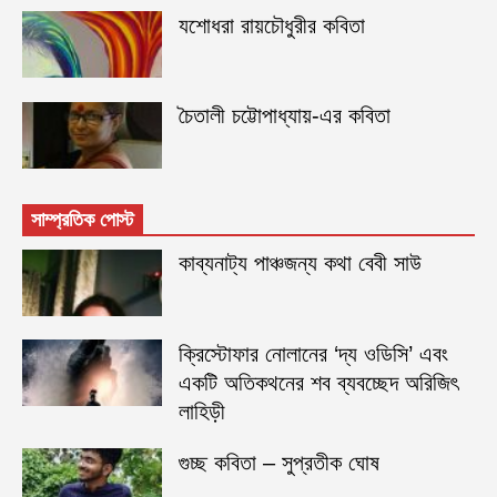
যশোধরা রায়চৌধুরীর কবিতা
চৈতালী চট্টোপাধ্যায়-এর কবিতা
সাম্প্রতিক পোস্ট
কাব্যনাট্য পাঞ্চজন্য কথা বেবী সাউ
ক্রিস্টোফার নোলানের ‘দ্য ওডিসি’ এবং
একটি অতিকথনের শব ব্যবচ্ছেদ অরিজিৎ
লাহিড়ী
গুচ্ছ কবিতা – সুপ্রতীক ঘোষ