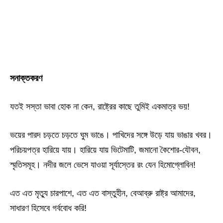
সনাক্তকরণ
যতই সস্তা ভাবা হোক না কেন, রাষ্ট্রের কাছে তুমিই একমাত্র ভয়!
ভয়ের পারদ চড়তে চড়তে ঘুম ভাঙে। পাখিদের সঙ্গে উড়ে যায় ভাঙার খবর।
পরিচয়পত্র হারিয়ে যায়। হারিয়ে যায় ভিটেমাটি, জমানো কৈশোর-যৌবন,
স্মৃতিসমূহ। নদীর জলে ভেসে যাওয়া সূর্যাস্তের রং যেন হিমোগ্লোবিন!
এত এত মৃত্যু চারপাশে, এত এত বাস্তুহীন, বেআব্রু রাষ্ট্র আমাদের,
সাধারণ হিসেবে গর্ববোধ করি!