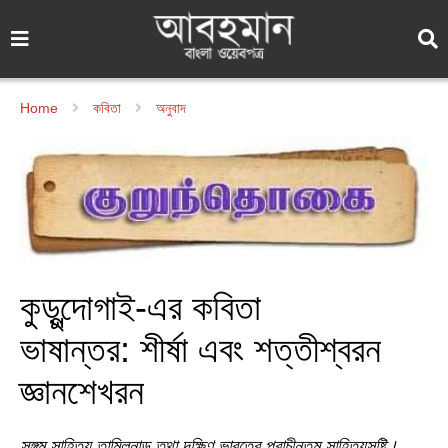
Home
কবিতা
অনুবাদ
কুড়ুন্দোগাই-এর কবিতা
ভাষান্তর: শীর্ষা এবং শত্তীশ্বরন
জ্ঞানশেখরন
সঙ্গম সাহিত্য তামিলনাড়ু তথা দক্ষিণ ভারতের প্রাচীনতম সাহিত্যসৃষ্টি।