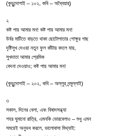
(কুড়ুন্দোগাই – ১০২, কবি – অব্বৈয়ার্)
২
কষ্ট পায় আমার মন! কষ্ট পায় আমার মন!
উর্বর মাটিতে বাড়তে থাকা ছোটোপাতার গোক্ষুর গাছ
দৃষ্টিসুখ দেওয়া নতুন ফুল কাঁটায় বদলে যায়,
সুখদাতা আমার প্রেমিক
বেদনা দেওয়াও; কষ্ট পায় আমার মন!
(কুড়ুন্দোগাই – ২০২, কবি – অল্লুর্ নন্মুল্লাই)
৩
সকাল, দিনের বেলা, এবং বিষাদসন্ধ্যা
শহর ঘুমানো রাত্রি, এমনকি ভোরবেলাও – শুধু এমন
সময়েই অনুভব করলে, ভালোবাসা মিথ্যাই: