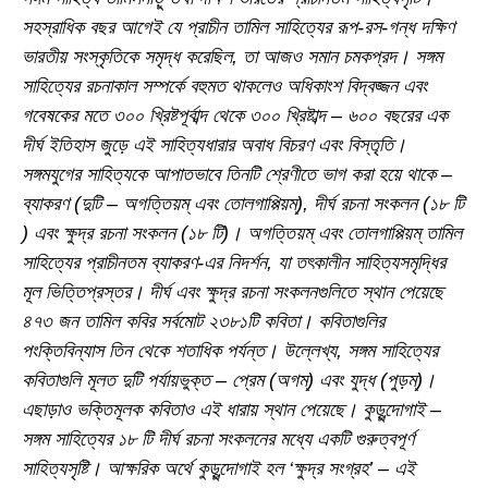
সহস্রাধিক বছর আগেই যে প্রাচীন তামিল সাহিত্যের রূপ-রস-গন্ধ দক্ষিণ
ভারতীয় সংস্কৃতিকে সমৃদ্ধ করেছিল, তা আজও সমান চমকপ্রদ। সঙ্গম
সাহিত্যের রচনাকাল সম্পর্কে বহুমত থাকলেও অধিকাংশ বিদ্বজ্জন এবং
গবেষকের মতে ৩০০ খ্রিষ্টপূর্বাব্দ থেকে ৩০০ খ্রিষ্টাব্দ – ৬০০ বছরের এক
দীর্ঘ ইতিহাস জুড়ে এই সাহিত্যধারার অবাধ বিচরণ এবং বিস্তৃতি।
সঙ্গমযুগের সাহিত্যকে আপাতভাবে তিনটি শ্রেণীতে ভাগ করা হয়ে থাকে –
ব্যাকরণ (দুটি – অগত্তিয়ম্ এবং তোলগাপ্পিয়ম্), দীর্ঘ রচনা সংকলন (১৮ টি
) এবং ক্ষুদ্র রচনা সংকলন (১৮ টি)। অগত্তিয়ম্ এবং তোলগাপ্পিয়ম্ তামিল
সাহিত্যের প্রাচীনতম ব্যাকরণ-এর নিদর্শন, যা তৎকালীন সাহিত্যসমৃদ্ধির
মূল ভিত্তিপ্রস্তর। দীর্ঘ এবং ক্ষুদ্র রচনা সংকলনগুলিতে স্থান পেয়েছে
৪৭৩ জন তামিল কবির সর্বমোট ২৩৮১টি কবিতা। কবিতাগুলির
পংক্তিবিন্যাস তিন থেকে শতাধিক পর্যন্ত। উল্লেখ্য, সঙ্গম সাহিত্যের
কবিতাগুলি মূলত দুটি পর্যায়ভুক্ত – প্রেম (অগম্) এবং যুদ্ধ (পুড়ম্)।
এছাড়াও ভক্তিমূলক কবিতাও এই ধারায় স্থান পেয়েছে। কুড়ুন্দোগাই –
সঙ্গম সাহিত্যের ১৮ টি দীর্ঘ রচনা সংকলনের মধ্যে একটি গুরুত্বপূর্ণ
সাহিত্যসৃষ্টি। আক্ষরিক অর্থে কুড়ুন্দোগাই হল ‘ক্ষুদ্র সংগ্রহ’ – এই