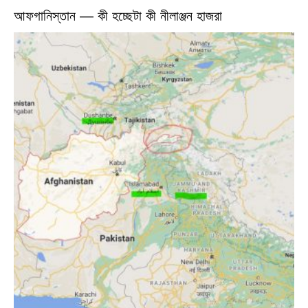
আফগানিস্তান — কী হচ্ছেটা কী নীলাঞ্জন হাজরা