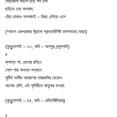
ঘোড়ারূপী মডলে চড়ে পথ চলা
ছড়িয়ে দেয় অপবাদ;
বেঁচে থাকাও অপবাদই – বিরহ এগিয়ে এলে
(*মডল একপ্রকার সূঁচালো প্রান্তবিশিষ্ট তালপাতার ঘোড়া)
(কুড়ুন্দোগাই – ৩২, কবি – অল্লুর্ নন্মুল্লাই)
৪
ক্লান্ত পা; চোখের রশ্মিও
লোপ পায় অনন্ত সন্ধানে
সুদীর্ঘ অসীম আকাশের তারাগুলির থেকেও
অনেক বেশি, এই পৃথিবীতে মানুষের সংখ্যা
(কুড়ুন্দোগাই – ৪৪, কবি – বেল্লিবীদিয়ার্)
৫