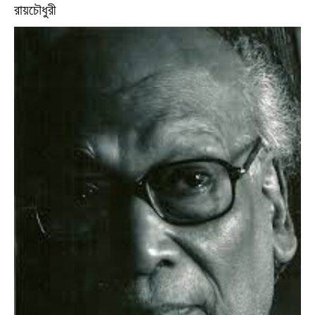
রায়চৌধুরী