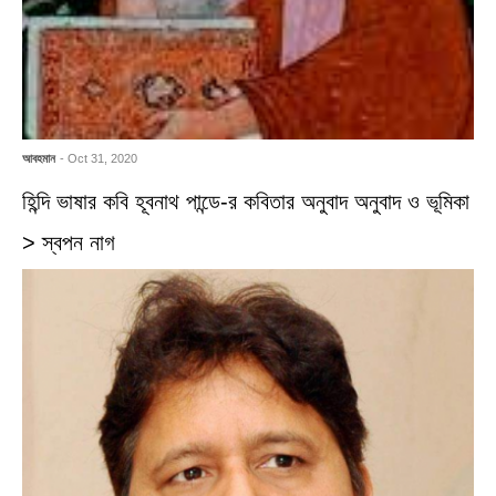
আবহমান
- Oct 31, 2020
হিন্দি ভাষার কবি হূবনাথ পান্ডে-র কবিতার অনুবাদ অনুবাদ ও ভূমিকা
> স্বপন নাগ