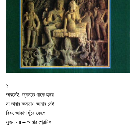
১
ভাবলেই, জ্বলতে থাকে হৃদয়
না ভাবার ক্ষমতাও আমার নেই
বিরহ আকাশ ছুঁয়ে ফেলে
সুজন নয় – আমার প্রেমিক