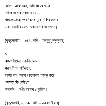
মোরগ ডেকে ওঠে; আর ভয়ের কণ্ঠ
শোনে আমার স্বচ্ছ হৃদয় –
গলা-জড়ানো প্রেমিককে দূরে সরিয়ে দেওয়া
এক তরবারির মতো ভোরবেলার আগমনে।
(কুড়ুন্দোগাই – ১৫৭, কবি – অল্লুর্ নন্মুল্লাই)
৬
পশু-পাখিদের একাকিত্বের
সঘন নির্দয় রাত্রিতে,
দরজা বন্ধ করার পাহারাদার প্রশ্ন করে,
‘আসবে কি কেউ?’
আসেনি – সখী! আমার প্রেমিক।
(কুড়ুন্দোগাই – ১১৮, কবি – নন্নাগাইয়ার্)