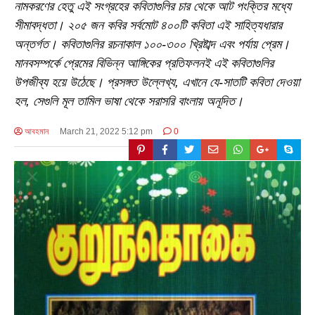
নামকরণের হেতু এই সংগ্রহের কবিতাগুলির চার থেকে আট পংক্তির মধ্যে
সীমাবদ্ধতা। ২০৫ জন কবির সর্বমোট ৪০০টি কবিতা এই সাহিত্যধারার
অন্তর্গত। কবিতাগুলির রচনাকাল ১০০-৩০০ খ্রিষ্টাব্দ এবং পর্যায় প্রেম।
মানবসম্পর্কে প্রেমের বিভিন্ন আঙ্গিকের প্রতিফলনই এই কবিতাগুলির
উপজীব্য হয়ে উঠেছে। প্রসঙ্গত উল্লেখ্য, এখানে যে-সাতটি কবিতা দেওয়া
হল, সেগুলি মূল তামিল ভাষা থেকে সরাসরি বাংলায় অনূদিত।
আবহমান
March 21, 2022 5:12 pm
0