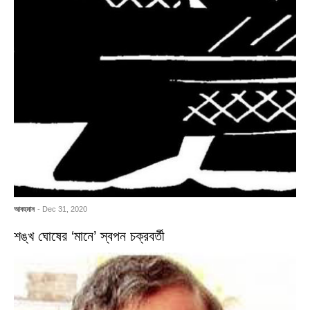
আবহমান
- Dec 31, 2020
শঙ্খ ঘোষের ‘মানে’ স্বপন চক্রবর্তী