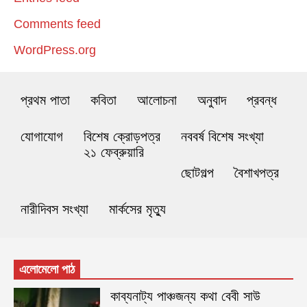
Comments feed
WordPress.org
প্রথম পাতা
কবিতা
আলোচনা
অনুবাদ
প্রবন্ধ
যোগাযোগ
বিশেষ ক্রোড়পত্র
নববর্ষ বিশেষ সংখ্যা
২১ ফেব্রুয়ারি
ছোটগল্প
বৈশাখপত্র
নারীদিবস সংখ্যা
মার্কসের মৃত্যু
এলোমেলো পাঠ
কাব্যনাট্য পাঞ্চজন্য কথা বেবী সাউ