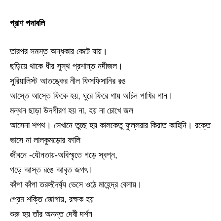
প্রাণ পদাবলি
তারপর সমস্ত অন্ধকার কেটে যায়।
ছড়িয়ে থাকে ধীর সুস্থ প্রশান্ত নদীজল।
সুরিয়ালিস্ট আতঙ্কের নীল ফিসফিসানির রঙ
আস্তে আস্তে ফিকে হয়, ঘুরে ফিরে গায় অচিন পাখির গান।
মন্থন ছাড়া উদগীরণ হয় না, হয় না চোখে জল
আসেনা শপথ। সেখানে তুচ্ছ হয় কালকেতু ফুল্লরার কিরাত কাহিনি। রক্তে
ভাসে না লালকুমড়োর ফালি
জীবনে -যৌনতায়-অবিস্মৃতে গড়ে স্বপ্ন,
গড়ে আস্ত রঙে আবৃত জগৎ।
কাঁপা কাঁপা তরঙ্গদৈর্ঘ্য ভেসে ওঠে মাহেন্দ্র বেলায়।
প্রেম শক্তি জোগায়, রক্ষক হয়
শুরু হয় তাঁর অনন্ত দেবী দর্শন