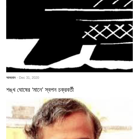
আবহমান
- Dec 31, 2020
শঙ্খ ঘোষের ‘মানে’ স্বপন চক্রবর্তী