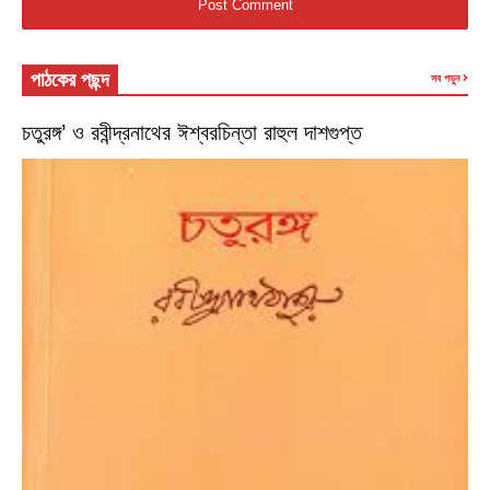
পাঠকের পছন্দ
সব পড়ুন
চতুরঙ্গ’ ও রবীন্দ্রনাথের ঈশ্বরচিন্তা রাহুল দাশগুপ্ত