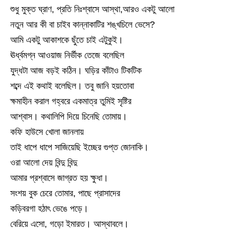
শুধু মুক্ত ঘ্রাণ, প্রতি নিঃশ্বাসে আস্থা,আরও একটু আলো
নতুন আর কী বা চাইব কান্নাকাটির শঙ্খচিলে ভেসে?
আমি একটু আকাশকে ছুঁতে চাই এটুকুই।
ঊর্ধ্বমগ্ন আওয়াজ নির্ভীক তেজে বলেছিল
যুদ্ধটা আজ বড়ই কঠিন। ঘড়ির কাঁটাও টিকটিক
শব্দে এই কথাই বলেছিল। তবু জানি হয়তোবা
ক্ষমাহীন করাল গহ্বরে একমাত্র তুমিই সৃষ্টির
আশ্বাস। কথালিপি দিয়ে চিনেছি তোমায়।
কফি হাউসে খোলা জানলায়
তাই ধাপে ধাপে সাজিয়েছি ইচ্ছের গুপ্ত জোনাকি।
ওরা আলো দেয় বিন্দু বিন্দু
আমার প্রশ্বাসে জাগ্রত হয় ক্ষুধা।
সংশয় বুক চেরে তোমার, পাছে প্রাসাদের
কড়িবরগা হঠাৎ ভেঙে পড়ে।
বেরিয়ে এসো, গড়ো ইমারত। আস্থাবলে।