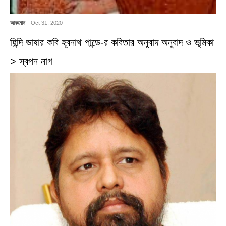
আবহমান
- Oct 31, 2020
হিন্দি ভাষার কবি হূবনাথ পান্ডে-র কবিতার অনুবাদ অনুবাদ ও ভূমিকা
> স্বপন নাগ