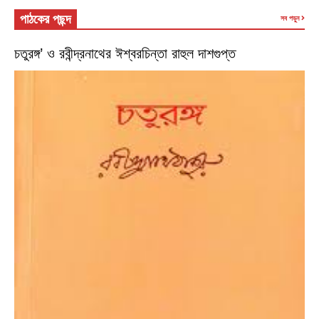
পাঠকের পছন্দ
সব পড়ুন
চতুরঙ্গ’ ও রবীন্দ্রনাথের ঈশ্বরচিন্তা রাহুল দাশগুপ্ত