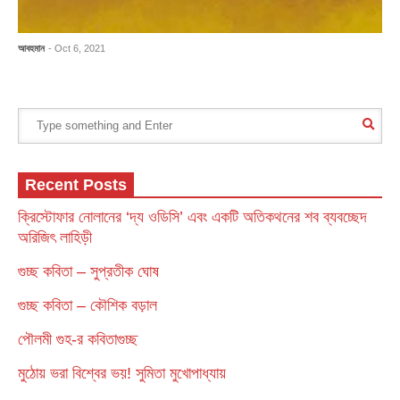
আবহমান
- Oct 6, 2021
Recent Posts
ক্রিস্টোফার নোলানের ‘দ্য ওডিসি’ এবং একটি অতিকথনের শব ব্যবচ্ছেদ
অরিজিৎ লাহিড়ী
গুচ্ছ কবিতা – সুপ্রতীক ঘোষ
গুচ্ছ কবিতা – কৌশিক বড়াল
পৌলমী গুহ-র কবিতাগুচ্ছ
মুঠোয় ভরা বিশ্বের ভয়! সুমিতা মুখোপাধ্যায়