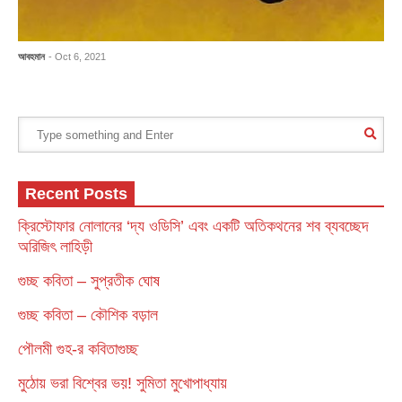
আবহমান
- Oct 6, 2021
Recent Posts
ক্রিস্টোফার নোলানের ‘দ্য ওডিসি’ এবং একটি অতিকথনের শব ব্যবচ্ছেদ
অরিজিৎ লাহিড়ী
গুচ্ছ কবিতা – সুপ্রতীক ঘোষ
গুচ্ছ কবিতা – কৌশিক বড়াল
পৌলমী গুহ-র কবিতাগুচ্ছ
মুঠোয় ভরা বিশ্বের ভয়! সুমিতা মুখোপাধ্যায়