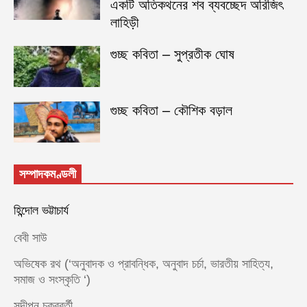
একটি অতিকথনের শব ব্যবচ্ছেদ অরিজিৎ
লাহিড়ী
গুচ্ছ কবিতা – সুপ্রতীক ঘোষ
গুচ্ছ কবিতা – কৌশিক বড়াল
সম্পাদকমণ্ডলী
হিন্দোল ভট্টাচার্য
বেবী সাউ
অভিষেক রথ (‘অনুবাদক ও প্রাবন্ধিক, অনুবাদ চর্চা, ভারতীয় সাহিত্য,
সমাজ ও সংস্কৃতি ‘)
সন্দীপন চক্রবর্তী