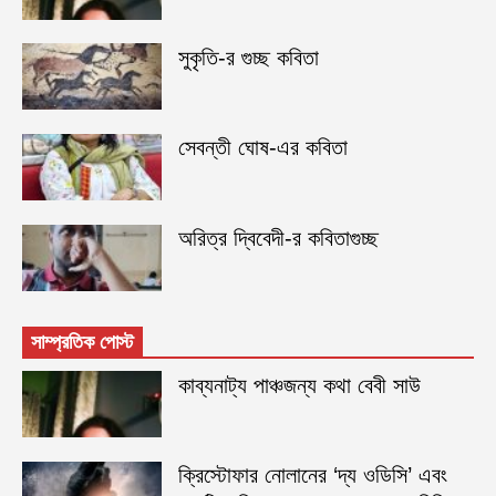
সুকৃতি-র গুচ্ছ কবিতা
সেবন্তী ঘোষ-এর কবিতা
অরিত্র দ্বিবেদী-র কবিতাগুচ্ছ
সাম্প্রতিক পোস্ট
কাব্যনাট্য পাঞ্চজন্য কথা বেবী সাউ
ক্রিস্টোফার নোলানের ‘দ্য ওডিসি’ এবং