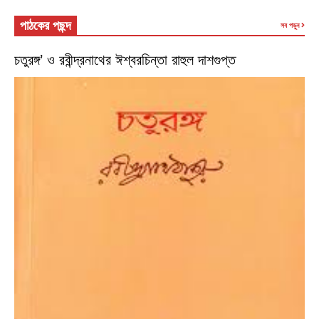
পাঠকের পছন্দ
সব পড়ুন
চতুরঙ্গ’ ও রবীন্দ্রনাথের ঈশ্বরচিন্তা রাহুল দাশগুপ্ত