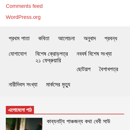
Comments feed
WordPress.org
প্রথম পাতা
কবিতা
আলোচনা
অনুবাদ
প্রবন্ধ
যোগাযোগ
বিশেষ ক্রোড়পত্র
নববর্ষ বিশেষ সংখ্যা
২১ ফেব্রুয়ারি
ছোটগল্প
বৈশাখপত্র
নারীদিবস সংখ্যা
মার্কসের মৃত্যু
এলোমেলো পাঠ
কাব্যনাট্য পাঞ্চজন্য কথা বেবী সাউ