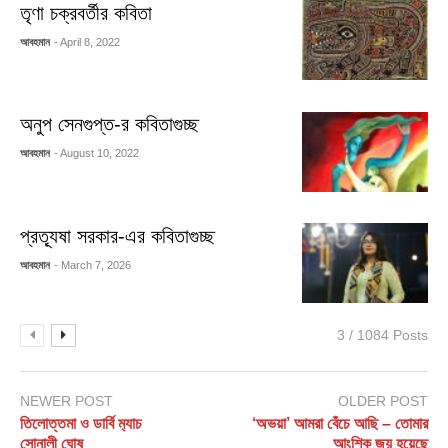
তৃণা চক্রবর্তীর কবিতা
আবহমান
- April 8, 2022
অনুপ সেনগুপ্ত-র কবিতাগুচ্ছ
আবহমান
- August 10, 2022
প্রত্যূষা সরকার-এর কবিতাগুচ্ছ
আবহমান
- March 7, 2026
3 / 1084 Posts
NEWER POST
OLDER POST
তিলোত্তমা ও ডার্বি ম‍্যাচ
‘অভয়া’ আমরা বেঁচে আছি – তোমার
সোনালী ঘোষ
আংশিক জয় হয়েছে