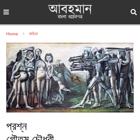
Home
কবিতা
প্রশ্ন
গৌতম চৌধুরী