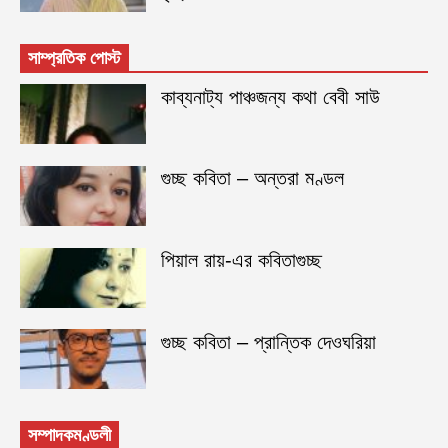
সাম্প্রতিক পোস্ট
কাব্যনাট্য পাঞ্চজন্য কথা বেবী সাউ
গুচ্ছ কবিতা – অন্তরা মণ্ডল
পিয়াল রায়-এর কবিতাগুচ্ছ
গুচ্ছ কবিতা – প্রান্তিক দেওঘরিয়া
সম্পাদকমণ্ডলী