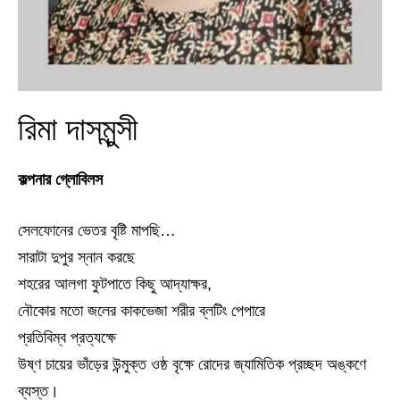
রিমা দাসমুন্সী
কল্পনার গ্লোবিলস
সেলফোনের ভেতর বৃষ্টি মাপছি…
সারাটা দুপুর স্নান করছে
শহরের আলগা ফুটপাতে কিছু আদ্যাক্ষর,
নৌকোর মতো জলের কাকভেজা শরীর ব্লটিং পেপারে
প্রতিবিম্ব প্রত্যক্ষে
উষ্ণ চায়ের ভাঁড়ের উন্মুক্ত ওষ্ঠ বৃক্ষে রোদের জ্যামিতিক প্রচ্ছদ অঙ্কণে
ব্যস্ত।