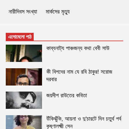
নারীদিবস সংখ্যা
মার্কসের মৃত্যু
এলোমেলো পাঠ
কাব্যনাট্য পাঞ্চজন্য কথা বেবী সাউ
কী বিপদের নাম যে রবি ঠাকুর! সরোজ
দরবার
জয়দীপ রাউতের কবিতা
উঁকিঝুঁকি, আয়না ও দু’চারটে দিন চতুর্থ পর্ব
কৃষ্ণালক্ষ্মী সেন