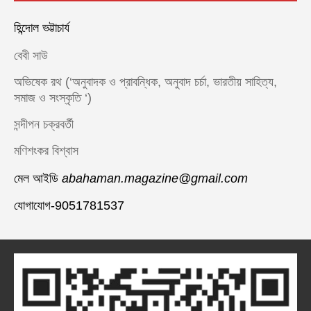
হিন্দোল ভট্টাচার্য
বেবী সাউ
অভিষেক রথ (‘অনুবাদক ও প্রাবন্ধিক, অনুবাদ চর্চা, ভারতীয় সাহিত্য,
সমাজ ও সংস্কৃতি ‘)
সন্দীপন চক্রবর্তী
মণিশংকর বিশ্বাস
মেল আইডি
abahaman.magazine@gmail.com
যোগাযোগ-9051781537