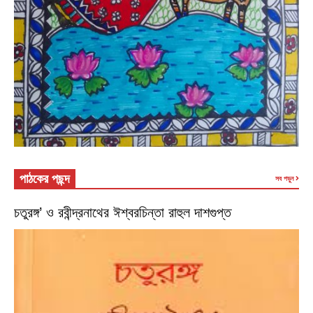
পাঠকের পছন্দ
সব পড়ুন
চতুরঙ্গ’ ও রবীন্দ্রনাথের ঈশ্বরচিন্তা রাহুল দাশগুপ্ত