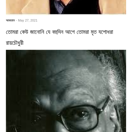
আবহমান
- May 27, 2021
তোমরা কেউ জানোনি যে বহুদিন আগে তোমরা মৃত যশোধরা
রায়চৌধুরী