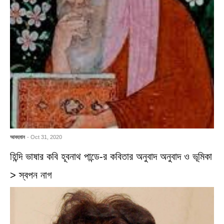
আবহমান
- Oct 31, 2020
হিন্দি ভাষার কবি হূবনাথ পান্ডে-র কবিতার অনুবাদ অনুবাদ ও ভূমিকা
> স্বপন নাগ