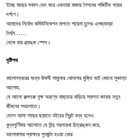
ইচ্ছে মাছের সকাল ভেদ করে একতারা বাজায় শৈশবের পজিটিভ পদ্মের
দর্পণে।
আমাদের নির্বোধ কমিউনিকেশন মাপতে পারেনা চুলের এলজ্যাব্রা
দৈর্ঘ্য……
থেকে যায় ব্ল্যাঙ্ক স্পেস।
দৃষ্টিপথ
কালোগহবরের মধ্যে ঊষসী শামুকের খোলসের মুক্তি ঘটে কোনো সুকান্ত
আলোয়,
যে আলো কল্পতরু বৃক্ষ অরণ্যে বাহুডোর বাড়িয়ে স্বাগত জানায় নতুন
জীবনের পথচলাতে।
ফেলে আসা গাছের ছায়াতে বইয়ের প্রিন্ট বন্ধ হলেও
বুদ্ধপূর্ণিমার আলোতে যে বিন্দু সরলরেখা চিত্রাঙ্কন করে,
ভালোবাসার স্বাক্ষরে পুনর্জন্ম হওয়া ভোর