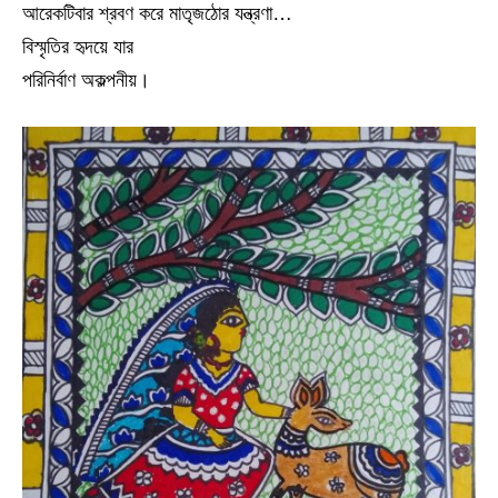
আরেকটিবার শ্রবণ করে মাতৃজঠোর যন্ত্রণা…
বিস্মৃতির হৃদয়ে যার
পরিনির্বাণ অকল্পনীয়।