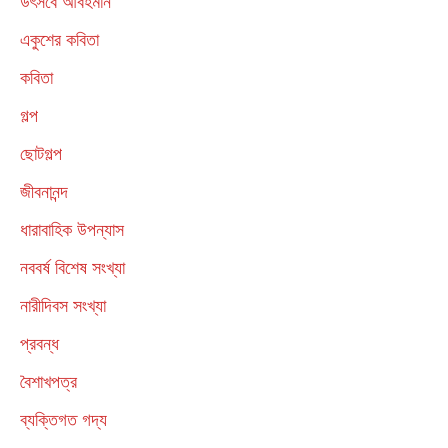
উৎসবে আবহমান
একুশের কবিতা
কবিতা
গল্প
ছোটগল্প
জীবনানন্দ
ধারাবাহিক উপন্যাস
নববর্ষ বিশেষ সংখ্যা
নারীদিবস সংখ্যা
প্রবন্ধ
বৈশাখপত্র
ব্যক্তিগত গদ্য