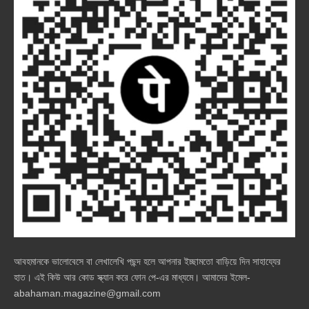
আবহমানকে ভালোবেসে বা লেখালেখি পছন্দ হলে আপনার ইচ্ছামতো বাড়িয়ে দিন সাহায্যের
হাত। এই কিউ আর কোড স্ক্যান করে ফোন পে-এর মাধ্যমে। আমাদের ইমেল-
abahaman.magazine@gmail.com