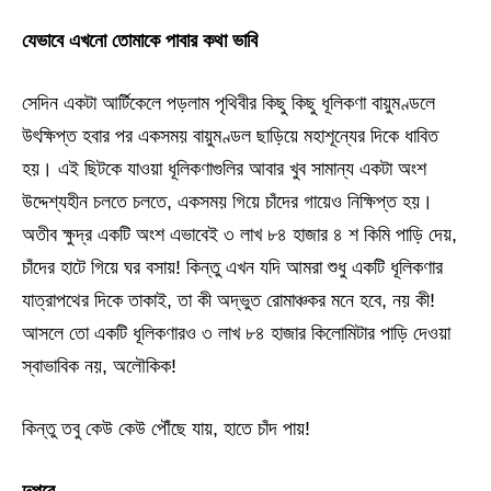
যেভাবে এখনো তোমাকে পাবার কথা ভাবি
সেদিন একটা আর্টিকেলে পড়লাম পৃথিবীর কিছু কিছু ধূলিকণা বায়ুমণ্ডলে
উৎক্ষিপ্ত হবার পর একসময় বায়ুমণ্ডল ছাড়িয়ে মহাশূন্যের দিকে ধাবিত
হয়। এই ছিটকে যাওয়া ধূলিকণাগুলির আবার খুব সামান্য একটা অংশ
উদ্দেশ্যহীন চলতে চলতে, একসময় গিয়ে চাঁদের গায়েও নিক্ষিপ্ত হয়।
অতীব ক্ষুদ্র একটি অংশ এভাবেই ৩ লাখ ৮৪ হাজার ৪ শ কিমি পাড়ি দেয়,
চাঁদের হাটে গিয়ে ঘর বসায়! কিন্তু এখন যদি আমরা শুধু একটি ধূলিকণার
যাত্রাপথের দিকে তাকাই, তা কী অদ্ভুত রোমাঞ্চকর মনে হবে, নয় কী!
আসলে তো একটি ধূলিকণারও ৩ লাখ ৮৪ হাজার কিলোমিটার পাড়ি দেওয়া
স্বাভাবিক নয়, অলৌকিক!
কিন্তু তবু কেউ কেউ পৌঁছে যায়, হাতে চাঁদ পায়!