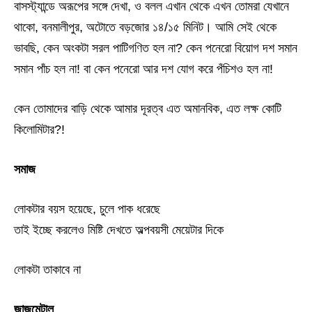
বাসস্ট্যান্ডে অরূপের সঙ্গে দেখা, ও বলল এখান থেকে এখন তোমরা যেখানে
থাকো, বনমালীপুর, অটোতে বড়জোর ১৪/১৫ মিনিট। আমি সেই থেকে
ভাবছি, কেন অংকটা সরল পাটিগণিত হল না? কেন পনেরো বিয়োগ দশ সমান
সমান পাঁচ হল না! বা কেন পনেরো আর দশ যোগ করে পঁচিশও হল না!
কেন তোমাদের বাড়ি থেকে আমার দূরত্ব এত অমানবিক, এত লক্ষ কোটি
কিলোমিটার?!
সমাজ
লোকটার বয়স হয়েছে, চুলে পাক ধরেছে
তাই ইচ্ছে করলেও মিষ্টি দেখতে অল্পবয়সী মেয়েটার দিকে
লোকটা তাকাবে না
জাজমেন্টাল