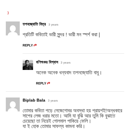
)
তপনজ্যোতি মিত্র
3 years
প্রতিটি কবিতাই ভারী সুন্দর ! ভারী মন স্পর্শ করা |
REPLY
মণিশংকর বিশ্বাস
3 years
অনেক অনেক ধন্যবাদ তপনজ্যোতি বাবু।
REPLY
Biplab Bala
3 years
তোমার কবিতা পড়ে লেজেগোবর অবস্থা হয় প্রায়শই!অন্ধকারে
সাপের লেজ ধরার মতো। আমি যা বুঝি আর তুমি কি বুঝাতে
চেয়েছো তা নিয়েই গোলমাল পাকিয়ে ফেলি।
যা ই হোক তোমার সাফল্য কামনা করি।