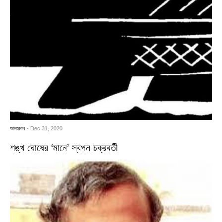
আবহমান
- Dec 31, 2020
শঙ্খ ঘোষের ‘মানে’ স্বপন চক্রবর্তী