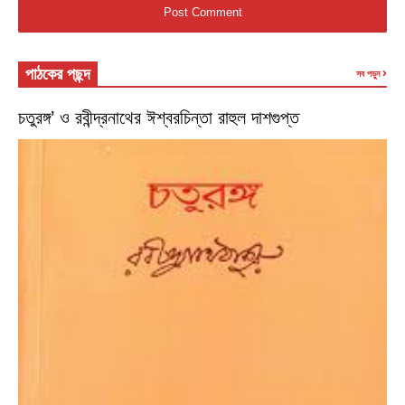
পাঠকের পছন্দ
সব পড়ুন
চতুরঙ্গ’ ও রবীন্দ্রনাথের ঈশ্বরচিন্তা রাহুল দাশগুপ্ত