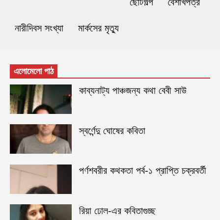
ছোটগল্প
বৈশাখপত্র
নারীদিবস সংখ্যা
মার্কসের মৃত্যু
এলোমেলো পাঠ
কাব্যনাট্য পাঞ্চজন্য কথা বেবী সাউ
স্বর্ণেন্দু ঘোষের কবিতা
পর্ণশবরীর কথকতা পর্ব-১ প্রাপ্তি চক্রবর্তী
রিয়া ঢোল-এর কবিতাগুচ্ছ