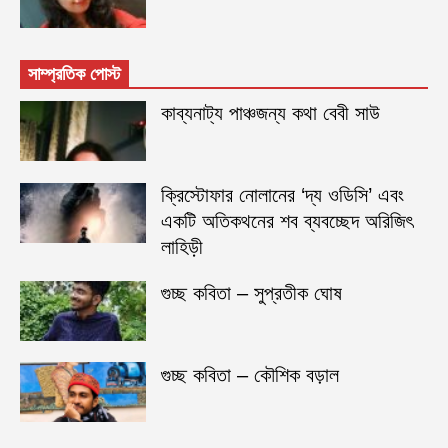
সাম্প্রতিক পোস্ট
কাব্যনাট্য পাঞ্চজন্য কথা বেবী সাউ
ক্রিস্টোফার নোলানের ‘দ্য ওডিসি’ এবং
একটি অতিকথনের শব ব্যবচ্ছেদ অরিজিৎ
লাহিড়ী
গুচ্ছ কবিতা – সুপ্রতীক ঘোষ
গুচ্ছ কবিতা – কৌশিক বড়াল