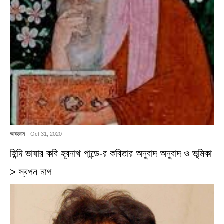
আবহমান
- Oct 31, 2020
হিন্দি ভাষার কবি হূবনাথ পান্ডে-র কবিতার অনুবাদ অনুবাদ ও ভূমিকা
> স্বপন নাগ