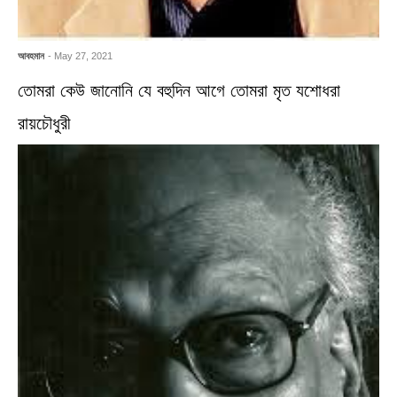
আবহমান
- May 27, 2021
তোমরা কেউ জানোনি যে বহুদিন আগে তোমরা মৃত যশোধরা
রায়চৌধুরী