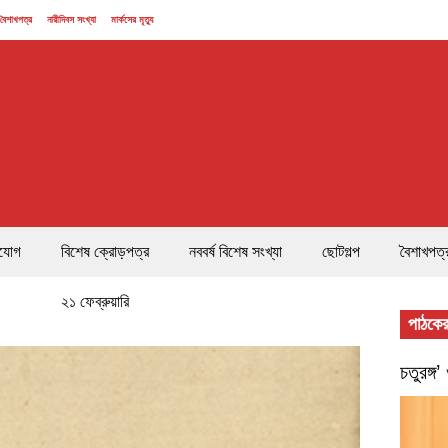
বৈশাখপত্র
নারীদিবস সংখ্যা
মার্কসের মৃত্যু
যোগ
বিশেষ ক্রোড়পত্র
নববর্ষ বিশেষ সংখ্যা
ছোটগল্প
বৈশাখপত্
২১ ফেব্রুয়ারি
পাঠকের
চতুরঙ্গ