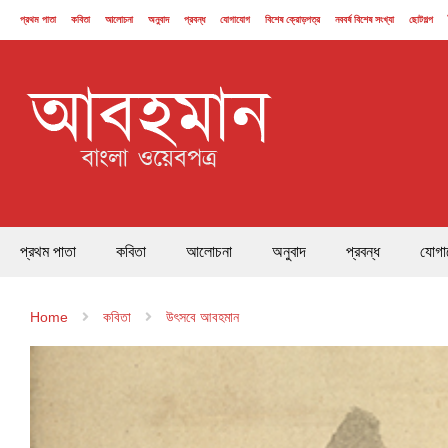
প্রথম পাতা
কবিতা
আলোচনা
অনুবাদ
প্রবন্ধ
যোগাযোগ
বিশেষ ক্রোড়পত্র
নববর্ষ বিশেষ সংখ্যা
ছোটগল্প
২১ ফেব্রুয়ারি
প্রথম পাতা
কবিতা
আলোচনা
অনুবাদ
প্রবন্ধ
যোগা
Home
কবিতা
উৎসবে আবহমান