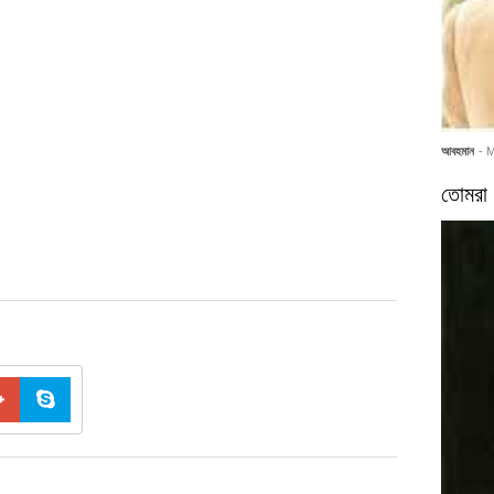
আবহমান
- 
তোমরা 