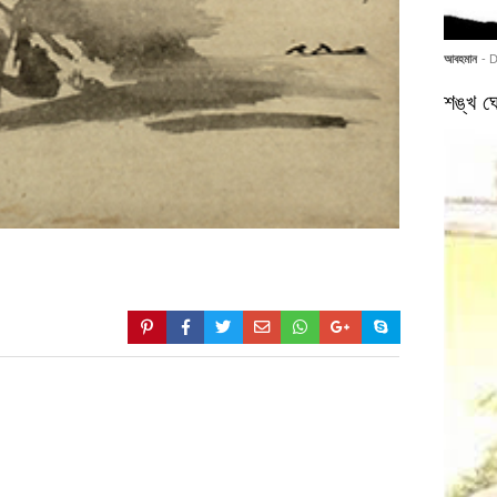
আবহমান
- 
শঙ্খ ঘো