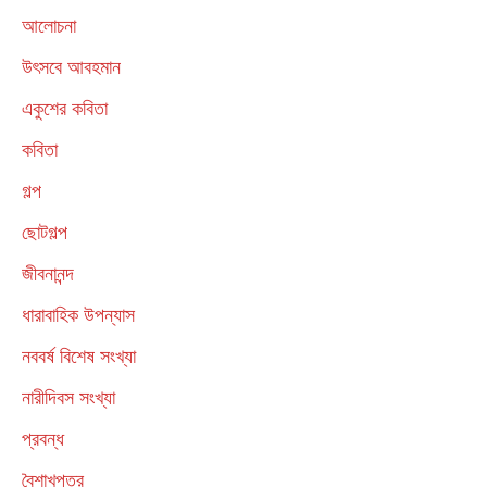
আলোচনা
উৎসবে আবহমান
একুশের কবিতা
কবিতা
গল্প
ছোটগল্প
জীবনানন্দ
ধারাবাহিক উপন্যাস
নববর্ষ বিশেষ সংখ্যা
নারীদিবস সংখ্যা
প্রবন্ধ
বৈশাখপত্র