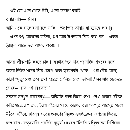
– ওই তো এসে গেছে উনি, এসো আলাপ করাই ।
ওনার নাম— জীবন।
আমি ওকে ভালোবাসা বলে ডাকি। উপেক্ষার ভাষায় যা হয়েছে লাবণ্য।
– এখন শুধু আমাদের কবিতা, গল্প আর উপন্যাস নিয়ে কথা বলা। একটা
ট্রাঙ্ক আছে ভরা আমার খাতায় ।
আমরা জীবনপাঠ করতে চাই। সবটাই শুনে যাই গ্রানাইট পাথরের মতো
অজর নির্বাক শব্দের নিচে জেগে থাকা হৃদয়ধ্বনি থেকে। ওরা বেঁচে আছে
কারণ “মৃত্যুরেও তবে তারা হয়তো ফেলিবে বেসে ভালো! / সব সাধ জেনেছে
যে সে-ও চায় এই নিশ্চয়তা!”
সমস্ত উদ্ধৃত বাক্যবন্ধ— কবিতাই বলো কিংবা নেশা, লেখা থাকবে ‘জীবন’
কবিতাগুচ্ছের পাতায়, ট্রামলাইনের গা’য়ে তারপর ওরা আস্তে আস্তে জেগে
উঠবে, হাঁটবে, বিপন্ন রাতের তরুণের স্ফিত হৃৎপিণ্ডের দংশনের ভিতর,
চলে যাবে ফেব্রুয়ারির প্রতিটা মুহূর্তে যেখানে “নির্জন রাত্রির মত শিশিরের