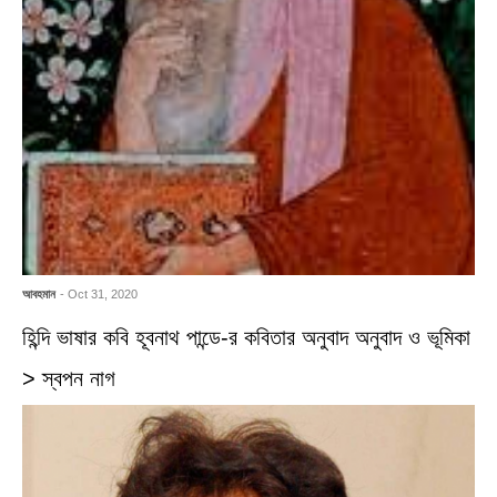
আবহমান
- Oct 31, 2020
হিন্দি ভাষার কবি হূবনাথ পান্ডে-র কবিতার অনুবাদ অনুবাদ ও ভূমিকা
> স্বপন নাগ