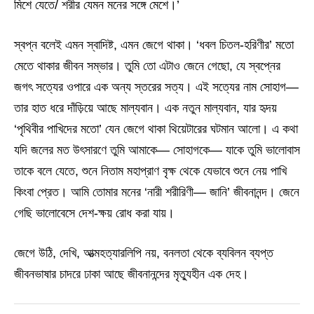
মিশে যেতে/ শরীর যেমন মনের সঙ্গে মেশে।’
স্বপ্ন বলেই এমন স্বাদিষ্ট, এমন জেগে থাকা। ‘ধবল চিতল-হরিণীর’ মতো
মেতে থাকার জীবন সম্ভার। তুমি তো এটাও জেনে গেছো, যে স্বপ্নের
জগৎ সত্যের ওপারে এক অন্য স্তরের সত্য। এই সত্যের নাম সোহাগ—
তার হাত ধরে দাঁড়িয়ে আছে মাল্যবান। এক নতুন মাল্যবান, যার হৃদয়
‘পৃথিবীর পাখিদের মতো’ যেন জেগে থাকা থিয়েটারের ঘটমান আলো। এ কথা
যদি জলের মত উৎসারণে তুমি আমাকে— সোহাগকে— যাকে তুমি ভালোবাস
তাকে বলে যেতে, শুনে নিতাম মহাপ্রাণ বৃক্ষ থেকে যেভাবে শুনে নেয় পাখি
কিংবা প্রেত। আমি তোমার মনের ‘নারী শরীরিণী— জানি’ জীবনানন্দ। জেনে
গেছি ভালোবেসে দেশ-ক্ষয় রোধ করা যায়।
জেগে উঠি, দেখি, আত্মহত্যারলিপি নয়, বনলতা থেকে ব্যবিলন ব্যপ্ত
জীবনভাষার চাদরে ঢাকা আছে জীবনানন্দের মৃত্যুহীন এক দেহ।