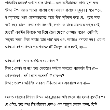
পলিমাটির চরাচর! ওখানে চলে যাবো— এক অমীমাংসিত কবির হাত ধরে…..
‘বিভা’ উপন্যাসের পাতায় পাতায় তখন বসন্ত বাতাসের চুম্বন। মনে পড়ে,
উপন্যাসের শেষে মোক্ষদাচরণের কাছে বিভা স্বীকার করে যে, ‘প্রায় সাত
আট বছর আগে’ বিভা যখন কিশোরী, তখন সে যাকে ভালোবেসেছিল সেই
ছেলেটি একদিন বিভাকে ‘পা দিয়ে ঠেলে ফেলে’ দেওয়ার পরেও ‘সেদিনই
সন্ধ্যার সময়’ বিভা আবার ‘তার পায়’ ধরে এবং আবারও পদাহত হয়। এরপর
মোক্ষদাচরণ ও বিভার প্রশ্নোত্তরটি উদ্ধৃত না করলেই নয়—
মোক্ষদাচরণ : মনে করেছিলে যে প্রেম ?
বিভা : কেনই বা না? তার ভেতরেও মর্ষণের সবচেয়ে পরাকাষ্ঠা ছিল যে–
মোক্ষদাচরণ : মর্ষণ মানে আত্মমর্ষণ? তারপর?
বিভা : তারপর অবিশ্যি ওরকম নিবিড়তা আর একবারও এল না—
সমস্ত সারসের বিপন্ন বিস্ময় আর বন্দুকের গুলি থেকে বার হওয়া বুলেটের পর
যে ধোঁয়া, তার কথা লিখেছিলেন কোনও এক আজন্ম চলমান মানব, তিনি