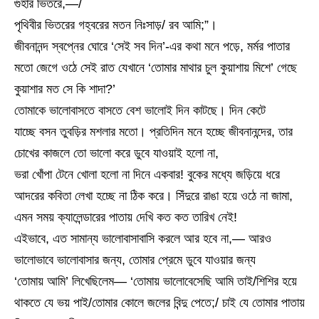
গুহার ভিতরে,—/
পৃথিবীর ভিতরের গহ্বরের মতন নিঃসাড়/ রব আমি;”।
জীবনানন্দ স্বপ্নের ঘোরে ‘সেই সব দিন’-এর কথা মনে পড়ে, মর্মর পাতার
মতো জেগে ওঠে সেই রাত যেখানে ‘তোমার মাথার চুল কুয়াশায় মিশে’ গেছে
কুয়াশার মত সে কি শাদা?’
তোমাকে ভালোবাসতে বাসতে বেশ ভালোই দিন কাটছে। দিন কেটে
যাচ্ছে বসন তুবড়ির মশলার মতো। প্রতিদিন মনে হচ্ছে জীবনানন্দের, তার
চোখের কাজলে তো ভালো করে ডুবে যাওয়াই হলো না,
ভরা খোঁপা টেনে খোলা হলো না দিনে একবার! বুকের মধ্যে জড়িয়ে ধরে
আদরের কবিতা লেখা হচ্ছে না ঠিক করে। সিঁদুরে রাঙা হয়ে ওঠে না জামা,
এমন সময় ক্যালেন্ডারের পাতায় দেখি কত কত তারিখ নেই!
এইভাবে, এত সামান্য ভালোবাসাবাসি করলে আর হবে না,— আরও
ভালোভাবে ভালোবাসার জন্য, তোমার প্রেমে ডুবে যাওয়ার জন্য
‘তোমায় আমি’ লিখেছিলেম— ‘তোমায় ভালোবেসেছি আমি তাই/শিশির হয়ে
থাকতে যে ভয় পাই/তোমার কোলে জলের বিন্দু পেতে;/ চাই যে তোমার পাতায়