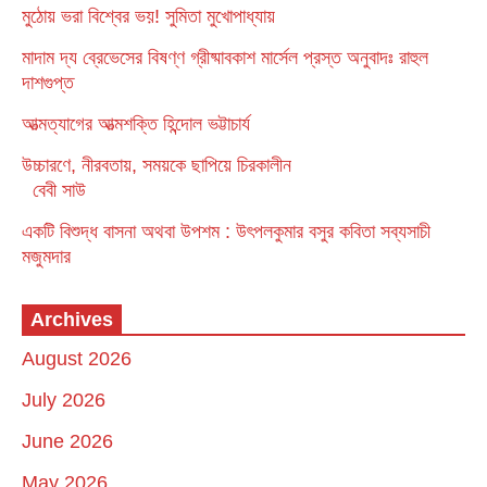
মুঠোয় ভরা বিশ্বের ভয়! সুমিতা মুখোপাধ্যায়
মাদাম দ্য ব্রেভেসের বিষণ্ণ গ্রীষ্মাবকাশ মার্সেল প্রস্ত অনুবাদঃ রাহুল
দাশগুপ্ত
আত্মত্যাগের আত্মশক্তি হিন্দোল ভট্টাচার্য
উচ্চারণে, নীরবতায়, সময়কে ছাপিয়ে চিরকালীন
বেবী সাউ
একটি বিশুদ্ধ বাসনা অথবা উপশম : উৎপলকুমার বসুর কবিতা সব্যসাচী
মজুমদার
Archives
August 2026
July 2026
June 2026
May 2026