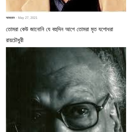
আবহমান
- May 27, 2021
তোমরা কেউ জানোনি যে বহুদিন আগে তোমরা মৃত যশোধরা
রায়চৌধুরী