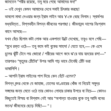
জানতেন “শরীর রয়েছে, তবু মরে গেছে আমাদের মন!”
– ওই দেখুন কেমন আমাদের দেখে সবাই চিৎকার করছে!
ভাবলো মাথা দেওয়ার জন্য ট্রাম লাইন আর Y-কে বেছে নিলাম। স্বার্থপর
মধ্যবিত্ত.. বিপ্লবহীন বিপন্ন জীবনের পরগাছা। জীবনানন্দ দাশের নিঃশ্বাস
কানে আসছে—
যখন বেঁচে ছিলাম কটা লোক আর একপাতা উল্টে দেখেছে, তবুও বলে গেছি—
“মুখে রক্ত ওঠে— তবু কমে কই বুকের সাহস! / যেতে হবে,— কে এসে
চুলের ঝুঁটি টেনে লয় জোরে! / শরীরের আগে কবে ঝ’রে যায় হৃদয়ের রস!—”
তারপরও “মৃত্যুর ঠোঁটের” উপর আমি গাঢ় ভাবে টেনেছি ঠোঁট ভরা
ভাষালিপি।
– আপনি ট্রাম লাইনের পাশ দিয়ে কেন হেঁটে এলেন?
বিপন্ন বন্দর থেকে যে জাহাজ, তেলের ভাণ্ডারের খোঁজ না নিয়েই সমুদ্র
সঙ্গমের জন্য মেতে ওঠে তার কোনও লোহার চাকার উপরে বা নিচে— কোনও
কিছুতেই বিস্ময় বা বিশ্বাস নেই আর “অশান্ত হাওয়ার বুকে তবু আমি বনের
মতন/ জীবনেরে ছেড়ে দিছি!— “।