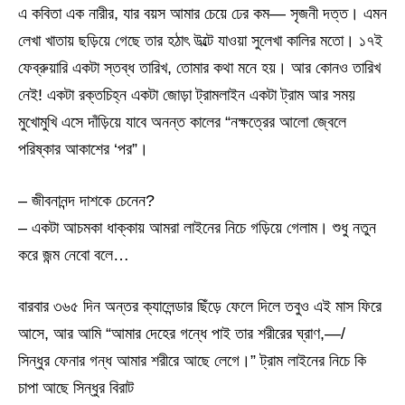
এ কবিতা এক নারীর, যার বয়স আমার চেয়ে ঢের কম— সৃজনী দত্ত। এমন
লেখা খাতায় ছড়িয়ে গেছে তার হঠাৎ উল্টে যাওয়া সুলেখা কালির মতো। ১৭ই
ফেব্রুয়ারি একটা স্তব্ধ তারিখ, তোমার কথা মনে হয়। আর কোনও তারিখ
নেই! একটা রক্তচিহ্ন একটা জোড়া ট্রামলাইন একটা ট্রাম আর সময়
মুখোমুখি এসে দাঁড়িয়ে যাবে অনন্ত কালের “নক্ষত্রের আলো জ্বেলে
পরিষ্কার আকাশের ‘পর”।
– জীবনানন্দ দাশকে চেনেন?
– একটা আচমকা ধাক্কায় আমরা লাইনের নিচে গড়িয়ে গেলাম। শুধু নতুন
করে জন্ম নেবো বলে…
বারবার ৩৬৫ দিন অন্তর ক্যালেন্ডার ছিঁড়ে ফেলে দিলে তবুও এই মাস ফিরে
আসে, আর আমি “আমার দেহের গন্ধে পাই তার শরীরের ঘ্রাণ,—/
সিন্ধুর ফেনার গন্ধ আমার শরীরে আছে লেগে।” ট্রাম লাইনের নিচে কি
চাপা আছে সিন্ধুর বিরাট