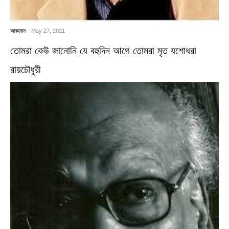
আবহমান
- May 27, 2021
তোমরা কেউ জানোনি যে বহুদিন আগে তোমরা মৃত যশোধরা
রায়চৌধুরী