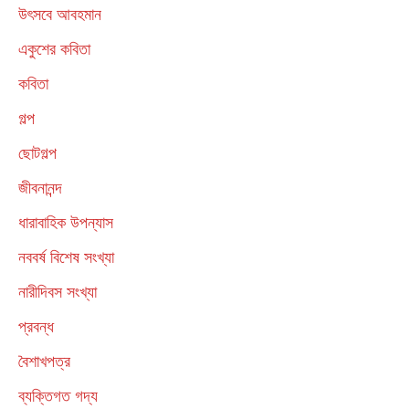
উৎসবে আবহমান
একুশের কবিতা
কবিতা
গল্প
ছোটগল্প
জীবনানন্দ
ধারাবাহিক উপন্যাস
নববর্ষ বিশেষ সংখ্যা
নারীদিবস সংখ্যা
প্রবন্ধ
বৈশাখপত্র
ব্যক্তিগত গদ্য