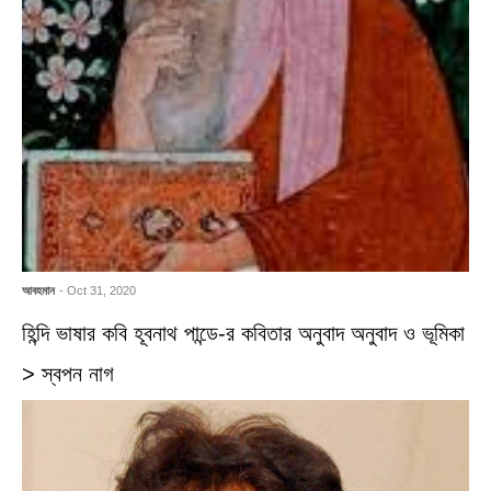
আবহমান
- Oct 31, 2020
হিন্দি ভাষার কবি হূবনাথ পান্ডে-র কবিতার অনুবাদ অনুবাদ ও ভূমিকা
> স্বপন নাগ