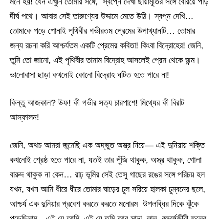
মনে হয়! যেন এখুনি তোমার সঙ্গে, স্বপ্নে দেখা ছায়ামূর্তির সঙ্গে বেরিয়ে পড়ি
দীর্ঘ পথে। আবার সেই তারুণ্যের উদ্দামে মেতে উঠি। স্বপ্ন দেখি…
তোমাকে পড়ে শোনাই পৃথিবীর গভীরতম প্রেমের উপাখ্যানটি… তোমার
জন্য রচনা করি আশ্চর্যতম একটি প্রেমের কবিতা! কিংবা বিদ্রোহের! জেনি,
তুমি তো জানো, এই পৃথিবীর তামাম বিদ্রোহ আসলেই প্রেম থেকে জন্ম।
ভালোবাসা ছাড়া কখনোই কোনো বিদ্রোহ ঘটিত হতে পারে না!
কিন্তু আজকাল? উফ! কী গভীর সত্য চারপাশে! মিথ্যের কী বিরাট
আস্ফালন!
জেনি, অথচ আমরা জন্মেছি এক অদ্ভুত অস্ত্র নিয়ে— এই দুনিয়ায় শক্তি
কখনোই শ্রেষ্ঠ হতে পারে না, যতই তার পুঁজি থাকুক, অস্ত্র থাকুক, গোলা
বারুদ থাকুক না কেন… রাঢ় ভূমির সেই তেসু গাছের রঙের সঙ্গে পরিচয় হল
যখন, যখন আমি ধীরে ধীরে তোমার ঘাড়ের চুল সরিয়ে হালকা চুম্বনের ছলে,
আশ্চর্য এক দুনিয়ার প্রবেশ করতে করতে মনোরম উপলব্ধির দিকে ঝুঁকে
পড়েছিলাম…এই যে আমি, এই যে তুমি আর সাদা, লাল, বহুবর্ষজীবী ফুলের