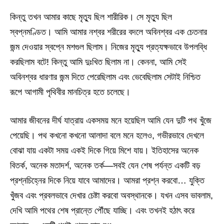
কিন্তু তখন আমার কাছে মৃত্যু ছিল শারীরিক। সে মৃত্যু ছিল
স্বপ্নমণ্ডিত। আমি আমার নশ্বর শরীরের বদলে অবিনশ্বর এক চেতনার
জন্ম দেওয়ার স্বপ্নে মশগুল ছিলাম। নিজের মৃত্যু প্রত্যক্ষভাবে উপলব্ধি
করছিলাম বটে! কিন্তু আমি দুঃখিত ছিলাম না। কেননা, আমি সেই
অবিনশ্বর ধারণার জন্ম দিতে পেরেছিলাম এবং ভেবেছিলাম সেটাই নিশ্চিত
রূপে আগামী পৃথিবীর মানচিত্র হতে চলেছে।
আমার জীবনের দীর্ঘ যাত্রায় একসময় মনে হয়েছিল আমি যেন দুটি পথ খুঁজে
পেয়েছি। পথ কখনো কখনো আলাদা বলে মনে হলেও, গভীরভাবে দেখলে
বোঝা যায় একটা সময় একই দিকে গিয়ে মিশে যায়। ইতিহাসের অনেক
বিতর্ক, অনেক মতাদর্শ, অনেক তর্ক—সবই যেন শেষ পর্যন্ত একটি বড়
প্রশ্নচিহ্নের দিকে নিয়ে যাবে আমাদের। আমরা প্রশ্ন করবো… যুক্তি
খুঁজব এবং প্রবলভাবে দেখার চেষ্টা করবো অবস্থানকে। যখন এসব ভাবলাম,
দেখি আমি পথের শেষ প্রান্তে পৌঁছে যাচ্ছি। এবং তখনই হঠাৎ করে