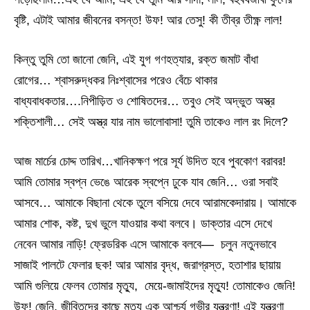
বৃষ্টি, এটাই আমার জীবনের বসন্ত! উফ! আর তেসু! কী তীব্র তীক্ষ্ণ লাল!
কিন্তু তুমি তো জানো জেনি, এই যুগ গণহত্যার, রক্ত ​​জমাট বাঁধা
রোগের… শ্বাসরুদ্ধকর নিঃশ্বাসের পরেও বেঁচে থাকার
বাধ্যবাধকতার….নিপীড়িত ও শোষিতদের… তবুও সেই অদ্ভুত অস্ত্র
শক্তিশালী… সেই অস্ত্র যার নাম ভালোবাসা! তুমি তাকেও লাল রং দিলে?
আজ মার্চের চোদ্দ তারিখ…খানিকক্ষণ পরে সূর্য উদিত হবে পুবকোণ বরাবর!
আমি তোমার স্বপ্ন ভেঙে আরেক স্বপ্নে ঢুকে যাব জেনি… ওরা সবাই
আসবে… আমাকে বিছানা থেকে তুলে বসিয়ে দেবে আরামকেদারায়। আমাকে
আমার শোক, কষ্ট, দুখ ভুলে যাওয়ার কথা বলবে। ডাক্তার এসে দেখে
নেবেন আমার নাড়ি! ফ্রেডরিক এসে আমাকে বলবে— চলুন নতুনভাবে
সাজাই পালটে ফেলার ছক! আর আমার বৃদ্ধ, জরাগ্রস্ত, হতাশার ছায়ায়
আমি গুলিয়ে ফেলব তোমার মৃত্যু, মেয়ে-জামাইদের মৃত্যু! তোমাকেও জেনি!
উফ! জেনি, জীবিতদের কাছে মৃত্যু এক আশ্চর্য গভীর যন্ত্রণা! এই যন্ত্রণা