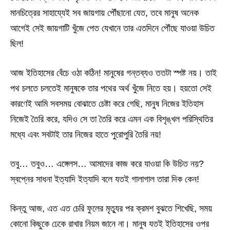
মানচিত্রের সাহায্যেই সব জায়গায় পৌঁছানো যেত, তবে মানুষ অনেক
আগেই সেই জায়গাটি খুঁজে পেত যেখানে তার এতদিনে পৌঁছে যাওয়া উচিত
ছিল!
আজ ইতিহাসের বেঁচে ওঠা কঠিন! মানুষের গন্তব্যও ততটা স্পষ্ট নয়। তাই
পথ চলতে চলতেই মানুষকে তার পথের অর্থ খুঁজে নিতে হয়। হয়তো সেই
কারণেই আমি সবসময় বোঝাতে চেষ্টা করে গেছি, মানুষ নিজের ইতিহাস
নিজেই তৈরি করে, যদিও সে তা তৈরি করে এমন এক বিশৃঙ্খল পরিস্থিতির
মধ্যে এবং সবটাই তার নিজের হাতে পুরোপুরি তৈরি নয়!
তবু… তবুও… এঙ্গেলস… আমাদের কাজ করে যাওয়া কি উচিত নয়?
স্বপ্নের সাধনা ইত্যাদি ইত্যাদি বলে যতই গালাগাল তারা দিক কেন!
কিন্তু আজ, এত এত চেরি ফুলের মৃত্যুর পর ক্রমশ বুঝতে শিখেছি, সময়
কোনো কিছুকে ঢেকে রাখার নিয়ম জানে না। মানুষ যতই ইতিহাসের ওপর