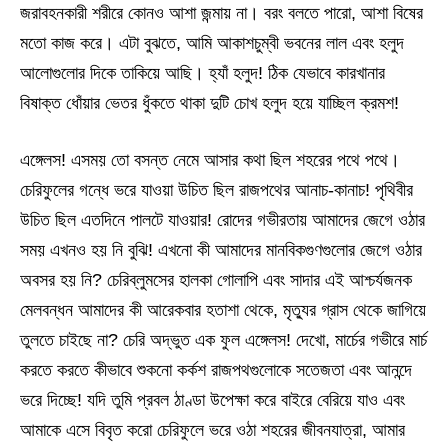
জরাবহনকারী শরীরে কোনও আশা জন্মায় না। বরং বলতে পারো, আশা বিষের
মতো কাজ করে। এটা বুঝতে, আমি আকাশচুম্বী ভবনের লাল এবং হলুদ
আলোগুলোর দিকে তাকিয়ে আছি। হ্যাঁ হলুদ! ঠিক যেভাবে কারখানার
বিষাক্ত ধোঁয়ার ভেতর ধুঁকতে থাকা দুটি চোখ হলুদ হয়ে যাচ্ছিল ক্রমশ!
এঙ্গেলস! এসময় তো বসন্ত নেমে আসার কথা ছিল শহরের পথে পথে।
চেরিফুলের গন্ধে ভরে যাওয়া উচিত ছিল রাজপথের আনাচ-কানাচ! পৃথিবীর
উচিত ছিল এতদিনে পালটে যাওয়ার! রোদের গভীরতায় আমাদের জেগে ওঠার
সময় এখনও হয় নি বুঝি! এখনো কী আমাদের মানবিকগুণগুলোর জেগে ওঠার
অবসর হয় নি? চেরিব্লুমসের হালকা গোলাপি এবং সাদার এই আশ্চর্যজনক
মেলবন্ধন আমাদের কী আরেকবার হতাশা থেকে, মৃত্যুর গ্রাস থেকে জাগিয়ে
তুলতে চাইছে না? চেরি অদ্ভুত এক ফুল এঙ্গেলস! দেখো, মার্চের গভীরে মার্চ
করতে করতে কীভাবে শুকনো কর্কশ রাজপথগুলোকে সতেজতা এবং আনন্দে
ভরে দিচ্ছে! যদি তুমি প্রবল ঠাণ্ডা উপেক্ষা করে বাইরে বেরিয়ে যাও এবং
আমাকে এসে বিবৃত করো চেরিফুলে ভরে ওঠা শহরের জীবনযাত্রা, আমার