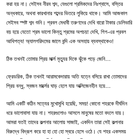
করা হয় না। সেইসব নীরব শব্দ, যেগুলো শ্রমিকদের নিঃশ্বাসে, বস্তির
অন্ধকারে, অথবা কারখানার শব্দের ভিতরে লুকিয়ে থাকে। আমি আজকাল
সেইসব স্পষ্ট শব্দ শুনি। প্রবল মেধাবী তরুণদের দেখি বারো টাকার ডেলিভারি
বয় হয়ে যেতে! শ্রম ভালো কিন্তু শ্রমের অপচয়! দেখি, গিগ-এর প্রবল
আধিপত্য! অ্যালগরিদমের জালে বন্দি এক অসহায় ব্যবস্থাকেও!
ঠিক তখনই তোমার প্রিয় মার্ক্স মৃত্যুর দিকে ঝুঁকে পড়ে জেনি…
ফ্রেডরিক, ঠিক তখনই আরামকেদারায় অতি যত্নে বসিয়ে রাখা তোমাদের
প্রিয় বন্ধু, স্বজন মার্ক্সের ঘাড় হেলে যায় অক্সিজেনহীন হয়ে…
আমি একটি কঠিন সত্যের মুখোমুখি হয়েছি, সময়! কোনো শহরকে দীর্ঘদিন
ধরে ভালোবাসা যায় না। শহরগুলোও আসলে মানুষের মতো বদলে যায়।
আমরা যতই তাদের কল্পনার আলোয় সাজাই, একদিন তারা সেই কল্পনার
বিরুদ্ধে বিদ্রূপ করে হা হা হো হো স্বরে হেসে ওঠে। যে শহর একসময়