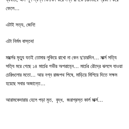
ফেলে…
এটাই সত্য, জেনি!
এটা নির্মম বাস্তব!
মার্ক্সের মৃত্যু যতই তোমার লুকিয়ে রাখো না কেন দু’চারদিন… মার্ক্স সত্যি
সত্যি মরে গেছে ১৪ মার্চের গভীর অপরাহ্নে… মার্চের রৌদ্রে ঝলসে যাওয়া
চেরিগুলোর মতো… আর নগ্ন রাজপথ পিষে, মাড়িয়ে মিশিয়ে দিতে সক্ষম
হয়েছে সবার অজান্তে…
আরামকেদারায় হেলে পড়া মৃত, বৃদ্ধ, জরাগ্রস্ত কার্ল মার্ক্স…