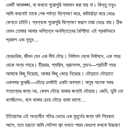
একটি আকাঙ্ক্ষা, যা কখনো পুরোপুরি সমাধান করা যায় না। কিন্তু তবুও
আমি কখনোই তাকে শেষ পর্যন্ত বিশ্লেষণ করে, কাটাছেঁড়া করে ভেঙে
ফেলতে চাইনি। স্বপ্নকে পুরোপুরি বিশ্লেষণ করলে তারা ভেঙে যায়। ঠিক
যেমন তোমার আমার অস্তিত্ব অনস্তিত্বের বৈশিষ্ট্য! এই প্রকটভাবে
প্রকাশ এবং মৃত্যু…
ফ্রেডরিক, জীবন যেন এক দীর্ঘ দৌড়। নির্বাসন থেকে নির্বাসনে, এক শহর
থেকে অন্য শহরে। ট্রিয়ার, প্যারিস, ব্রাসেলস, লন্ডন—প্রতিটি শহর
আমাকে কিছু দিয়েছে, আবার কিছু কেড়ে নিয়েছে। দৌড়াতে দৌড়াতে
একসময় বুঝেছি—দৌড়ে চলাটাই একটা অবস্থা। মানুষ অনেক সময়
গন্তব্যের জন্য নয়, কেবল দৌড়ে থাকার জন্যই দৌড়ায়। জেনি, তুমি তো
বলেছিলেও, বসে থাকার চেয়ে দৌড়ে থাকা ভালো…
ইতিহাসের এই অন্তহীন গতির ভেতর এক মুহূর্তের জন্য যদি স্থিরতা
আসে, তবে হয়তো আমি সেইসব শব্দ শুনতে পারব যেগুলো কখনো উচ্চারণ