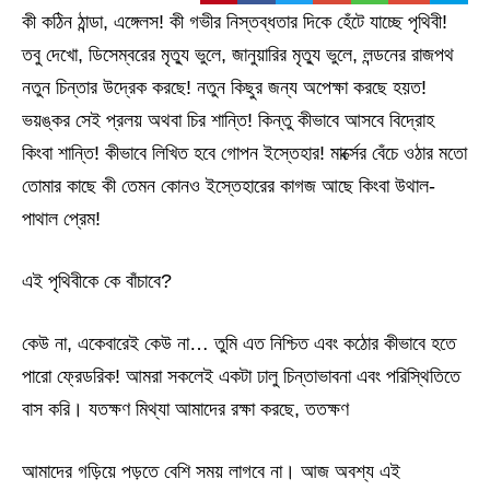
কী কঠিন ঠান্ডা, এঙ্গেলস! কী গভীর নিস্তব্ধতার দিকে হেঁটে যাচ্ছে পৃথিবী!
তবু দেখো, ডিসেম্বরের মৃত্যু ভুলে, জানুয়ারির মৃত্যু ভুলে, লন্ডনের রাজপথ
নতুন চিন্তার উদ্রেক করছে! নতুন কিছুর জন্য অপেক্ষা করছে হয়ত!
ভয়ঙ্কর সেই প্রলয় অথবা চির শান্তি! কিন্তু কীভাবে আসবে বিদ্রোহ
কিংবা শান্তি! কীভাবে লিখিত হবে গোপন ইস্তেহার! মার্ক্সের বেঁচে ওঠার মতো
তোমার কাছে কী তেমন কোনও ইস্তেহারের কাগজ আছে কিংবা উথাল-
পাথাল প্রেম!
এই পৃথিবীকে কে বাঁচাবে?
কেউ না, একেবারেই কেউ না… তুমি এত নিশ্চিত এবং কঠোর কীভাবে হতে
পারো ফ্রেডরিক! আমরা সকলেই একটা ঢালু চিন্তাভাবনা এবং পরিস্থিতিতে
বাস করি। যতক্ষণ মিথ্যা আমাদের রক্ষা করছে, ততক্ষণ
আমাদের গড়িয়ে পড়তে বেশি সময় লাগবে না। আজ অবশ্য এই