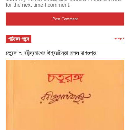
for the next time I comment.
পাঠকের পছন্দ
সব পড়ুন
চতুরঙ্গ’ ও রবীন্দ্রনাথের ঈশ্বরচিন্তা রাহুল দাশগুপ্ত