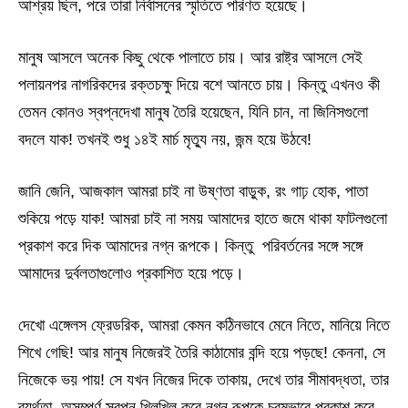
আশ্রয় ছিল, পরে তারা নির্বাসনের স্মৃতিতে পরিণত হয়েছে।
মানুষ আসলে অনেক কিছু থেকে পালাতে চায়। আর রাষ্ট্র আসলে সেই
পলায়নপর নাগরিকদের রক্তচক্ষু দিয়ে বশে আনতে চায়। কিন্তু এখনও কী
তেমন কোনও স্বপ্নদেখা মানুষ তৈরি হয়েছেন, যিনি চান, না জিনিসগুলো
বদলে যাক! তখনই শুধু ১৪ই মার্চ মৃত্যু নয়, জন্ম হয়ে উঠবে!
জানি জেনি, আজকাল আমরা চাই না উষ্ণতা বাড়ুক, রং গাঢ় হোক, পাতা
শুকিয়ে পড়ে যাক! আমরা চাই না সময় আমাদের হাতে জমে থাকা ফাটলগুলো
প্রকাশ করে দিক আমাদের নগ্ন রূপকে। কিন্তু পরিবর্তনের সঙ্গে সঙ্গে
আমাদের দুর্বলতাগুলোও প্রকাশিত হয়ে পড়ে।
দেখো এঙ্গেলস ফ্রেডরিক, আমরা কেমন কঠিনভাবে মেনে নিতে, মানিয়ে নিতে
শিখে গেছি! আর মানুষ নিজেরই তৈরি কাঠামোর বন্দি হয়ে পড়ছে! কেননা, সে
নিজেকে ভয় পায়! সে যখন নিজের দিকে তাকায়, দেখে তার সীমাবদ্ধতা, তার
ব্যর্থতা, অসম্পূর্ণ স্বপ্ন খিলখিল করে নগ্ন রূপকে চরমভাবে প্রকাশ করে