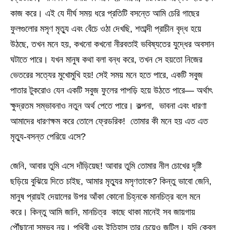
কাজ করে। এই যে দীর্ঘ সময় ধরে প্রতিটি বসন্তে আমি চেরি গাছের
ফুলগুলোর মসৃণ মৃত্যু এবং বেঁচে ওঠা দেখছি, শতাব্দী প্রাচীন বৃদ্ধ হয়ে
উঠছে, তখন মনে হয়, কখনো কখনো নীরবতাই ভবিষ্যতের যুদ্ধের অবসান
ঘটাতে পারে। যখন মানুষ কথা বলা বন্ধ করে, তখন সে হয়তো নিজের
ভেতরের সত্যের মুখোমুখি হয়! সেই সময় মনে হতে পারে, একটি সবুজ
পাতার টুকরোও যেন একটি সবুজ ফুলের পাপড়ি হয়ে উঠতে পারে— অর্থাৎ
ক্ষুদ্রতম সম্ভাবনাও নতুন অর্থ পেতে পারে। কল্পনা, ভাবনা এবং ধারণা
আমাদের ধারণক্ষম করে তোলে ফ্রেডরিক! তোমার কী মনে হয় এত এত
মৃত্যু-বসন্ত পেরিয়ে এসে?
জেনি, আবার তুমি এসে দাঁড়িয়েছ! আবার তুমি তোমার নীল চোখের দৃষ্টি
ছড়িয়ে বুঝিয়ে দিতে চাইছ, আমার মৃত্যুর মসৃণতাকে? কিন্তু ভাবো জেনি,
মানুষ প্রায়ই দেয়ালের উপর আঁকা কোনো চিহ্নকে মানচিত্র বলে মনে
করে। কিন্তু আমি জানি, মানচিত্র কাছে থাকা মানেই সব জায়গায়
পৌঁছানো সম্ভব নয়। পৃথিবী এবং ইতিহাস তার চেয়েও জটিল। যদি কেবল