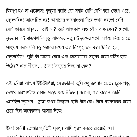
বিষণ্ণ হও না এঙ্গেলস! মৃত্যুর পরেই তো সবাই বেশি বেশি করে জেগে ওঠে,
ফ্রেডরিক! আলোচিত হয়! আমাদের ভাবনাগুলো নিয়ে তখন হয়তো বেশি
বেশি ভাববে মানুষ… তাই না? তুমি আজকাল এত মৌন থাক কেন? দেখো,
লন্ডনের এই রাজপথ কিন্তু আমাদের নতুন উদ্যমের পথে এগিয়ে নিয়ে যেতে
সাহায্য করবে! কিন্তু তোমার মধ্যে এত নিস্পৃহ ভাব কবে উদিত হল,
ফ্রেডরিক! তুমি কী আমার মেয়ে এবং জামাতাদের মৃত্যুর মতো কঠিন হয়ে
উঠেছ? এত শীতল… ঠান্ডা! উত্তর দিচ্ছ না কেন?
এই দুনিয়া আশ্চর্য ইউটোপিয়া, ফ্রেডরিক! তুমি শুধু কল্পনার ভেতর ঢুকে পড়,
দেখবে চারপাশটাও কেমন সত্য হয়ে উঠছে। জানো, গত রাতেও জেনি
এসেছিল স্বপ্নে। ঠান্ডা অথচ উজ্জ্বল দুটো নীল চোখ নিয়ে নয়নতারার মতো
চেয়ে ছিল অনেকক্ষণ আমার দিকে!
উফ! জেনি! তোমার প্রতিটি স্বপ্ন আমি পূরণ করতে চেয়েছিলাম।