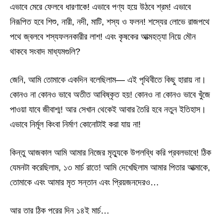
এভাবে মেরে ফেলবে ধারণাকে! এভাবে পণ্য হয়ে উঠবে শ্রম! এভাবে
নিরূপিত হবে শিশু, নারী, নদী, মাটি, শস্য ও ফলন! শস্যের লোভে রাজপথে
পথে জ্বলবে শস্যফলনকারীর লাশ! এবং কৃষকের আত্মহত্যা নিয়ে মৌন
থাকবে সংবাদ মাধ্যমগুলি?
জেনি, আমি তোমাকে একদিন বলেছিলাম— এই পৃথিবীতে কিছু হারায় না।
কোনও না কোনও ভাবে অতীত আবিষ্কৃত হয়! কোনও না কোনও ভাবে খুঁজে
পাওয়া যাবে জীবাশ্ম! আর সেখান থেকেই আবার তৈরি হবে নতুন ইতিহাস।
এভাবে নির্মূল কিংবা নির্মাণ কোনোটাই করা যায় না!
কিন্তু আজকাল আমি আমার নিজের মৃত্যুকে উপলব্ধি করি প্রবলভাবে! ঠিক
যেমনটা করেছিলাম, ১৩ মার্চ রাতে! আমি দেখেছিলাম আমার পিতার আত্মাকে,
তোমাকে এবং আমার মৃত সন্তান এবং প্রিয়জনদেরও…
আর তার ঠিক পরের দিন ১৪ই মার্চ…