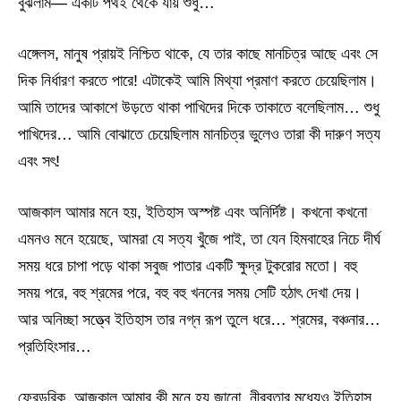
বুঝলাম— একটি পথই থেকে যায় শুধু…
এঙ্গেলস, মানুষ প্রায়ই নিশ্চিত থাকে, যে তার কাছে মানচিত্র আছে এবং সে
দিক নির্ধারণ করতে পারে! এটাকেই আমি মিথ্যা প্রমাণ করতে চেয়েছিলাম।
আমি তাদের আকাশে উড়তে থাকা পাখিদের দিকে তাকাতে বলেছিলাম… শুধু
পাখিদের… আমি বোঝাতে চেয়েছিলাম মানচিত্র ভুলেও তারা কী দারুণ সত্য
এবং সৎ!
আজকাল আমার মনে হয়, ইতিহাস অস্পষ্ট এবং অনির্দিষ্ট। কখনো কখনো
এমনও মনে হয়েছে, আমরা যে সত্য খুঁজে পাই, তা যেন হিমবাহের নিচে দীর্ঘ
সময় ধরে চাপা পড়ে থাকা সবুজ পাতার একটি ক্ষুদ্র টুকরোর মতো। বহু
সময় পরে, বহু শ্রমের পরে, বহু বহু খননের সময় সেটি হঠাৎ দেখা দেয়।
আর অনিচ্ছা সত্ত্বে ইতিহাস তার নগ্ন রূপ তুলে ধরে… শ্রমের, বঞ্চনার…
প্রতিহিংসার…
ফ্রেডরিক, আজকাল আমার কী মনে হয় জানো, নীরবতার মধ্যেও ইতিহাস