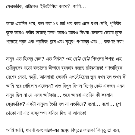
ফ্রেডরিক, এটাকেও ইউটোপিয়া বলবে? জানি…
আজ এতদিন পরে, কত কত ১৪ মার্চ পার করে এসে যখন দেখি, পৃথিবীর
বুকে আরও গভীর হয়েছে ক্ষত! আরও আরও মিথ্যা চেতনার ভেতর ঢুকে
পড়েছে শ্রম এবং শ্রমিক! জন্ম এবং মৃত্যু! গণতন্ত্র এবং… করুণা! দয়া!
মানুষ এত হিংস্র কেন? এত নির্মম? ওই ছোট্ট ছোট্ট শিশুদের উপর! এই
চেরিফুলের মতো বাচ্চাদের কীভাবে ব্যবহার করছে রাষ্ট্রনায়ক! গণতান্ত্রিক
দেশের নেতা, মন্ত্রী, আমলারা! জেফরি এপস্টেইনের জন্ম যখন হল তখন কী
আমি মরে গেছিলাম এঙ্গেলস? এত বিপুল বিশাল বিশ্বে কেউ একজন এমন
মানুষ ছিল না যে এসব আটকায়… তবে আমরা এতদিন কী করলাম
ফ্রেডরিক? একটা মানুষও তৈরি হল না এতদিনে? বলো… বলো… চুপ
থেকো না! এত হাস্যস্পদ বানিয়ে দিও না আমাকে!
আমি জানি, ধারণা এবং ধারণ-এর মধ্যে বিস্তর ফারাক! কিন্তু তা বলে,