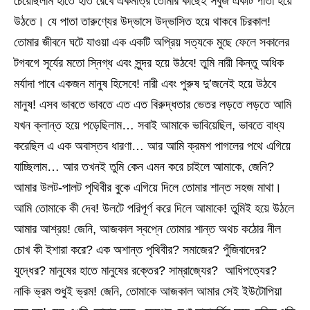
চেয়েছিলাম হাতে হাত রেখে একমাত্র তোমার কাছেই সবুজ একটি পাতা হয়ে
উঠতে। যে পাতা তারুণ্যের উদ্ভাসে উদ্ভাসিত হয়ে থাকবে চিরকাল!
তোমার জীবনে ঘটে যাওয়া এক একটি অপ্রিয় সত্যকে মুছে ফেলে সকালের
টগবগে সূর্যের মতো স্নিগ্ধ এবং সুন্দর হয়ে উঠবে! তুমি নারী কিন্তু অধিক
মর্যাদা পাবে একজন মানুষ হিসেবে! নারী এবং পুরুষ দু’জনেই হয়ে উঠবে
মানুষ! এসব ভাবতে ভাবতে এত এত বিরুদ্ধতার ভেতর লড়তে লড়তে আমি
যখন ক্লান্ত হয়ে পড়েছিলাম… সবাই আমাকে ভাবিয়েছিল, ভাবতে বাধ্য
করেছিল এ এক অবাস্তব ধারণা… আর আমি ক্রমশ পাগলের পথে এগিয়ে
যাচ্ছিলাম… আর তখনই তুমি কেন এমন করে চাইলে আমাকে, জেনি?
আমার উলট-পালট পৃথিবীর বুকে এগিয়ে দিলে তোমার শান্ত সহজ মাথা।
আমি তোমাকে কী দেব! উলটে পরিপূর্ণ করে দিলে আমাকে! তুমিই হয়ে উঠলে
আমার আশ্রয়! জেনি, আজকাল স্বপ্নে তোমার শান্ত অথচ কঠোর নীল
চোখ কী ইশারা করে? এক অশান্ত পৃথিবীর? সমাজের? পুঁজিবাদের?
যুদ্ধের? মানুষের হাতে মানুষের রক্তের? সাম্রাজ্যের? আধিপত্যের?
নাকি ভ্রম শুধুই ভ্রম! জেনি, তোমাকে আজকাল আমার সেই ইউটোপিয়া