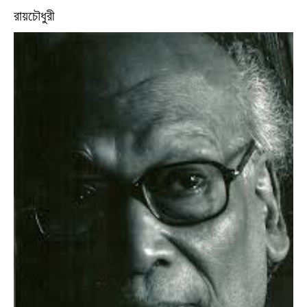
রায়চৌধুরী