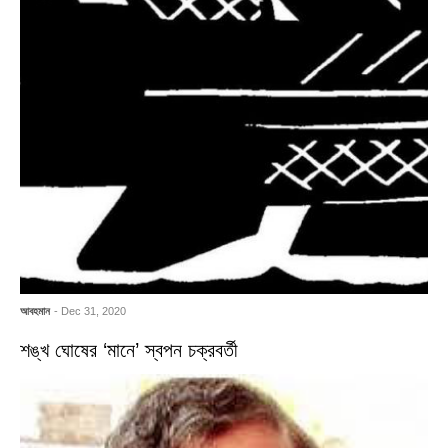
আবহমান
- Dec 31, 2020
শঙ্খ ঘোষের ‘মানে’ স্বপন চক্রবর্তী