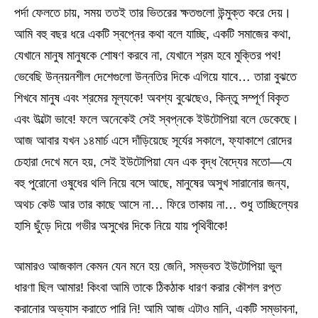
পর্দা ফেলতে চায়, সময় ততই তার ভিতরের ক্ষতগুলো উন্মুক্ত করে দেয়।
আমি বহু বছর ধরে একটি স্বপ্নের কথা বলে যাচ্ছি, একটি সমাজের কথা,
যেখানে মানুষ মানুষকে শোষণ করবে না, যেখানে শ্রম হবে মুক্তির পথ!
ভেবেছি উন্নয়নশীল দেশেগুলো উন্নতির দিকে এগিয়ে যাবে… তারা বুঝতে
শিখবে মানুষ এবং শ্রমের মূল্যকে! অবশ্য বুঝেছেও, কিন্তু সম্পূর্ণ বিকৃত
এবং উল্টো ভাবে! ফলে অনেকেই সেই স্বপ্নকে ইউটোপিয়া বলে ডেকেছে।
আজ আবার যখন ১৪মার্চ এসে দাঁড়িয়েছে সূর্যের সকালে, ফ্যাকাশে রোদের
চেহারা দেখে মনে হয়, সেই ইউটোপিয়া যেন এক বৃদ্ধ বৈদ্যের মতো—যে
বহু পুরোনো ওষুধের থলি নিয়ে বসে আছে, মানুষের অসুখ সারানোর জন্য,
অথচ কেউ আর তার কাছে আসে না… ফিরে তাকায় না… শুধু তাচ্ছিল্যের
হাসি ছুঁড়ে দিয়ে গভীর অসুখের দিকে নিয়ে যায় পৃথিবীকে!
আমারও আজকাল কেমন যেন মনে হয় জেনি, সম্ভবত ইউটোপিয়া ভুল
ধারণা ছিল আমার! কিংবা আমি তাকে ঠিকঠাক ধারণ করার কৌশল রপ্ত
করানোর অভ্যাস করাতে পারি নি! আমি আজ এটাও মানি, একটি সম্ভাবনা,