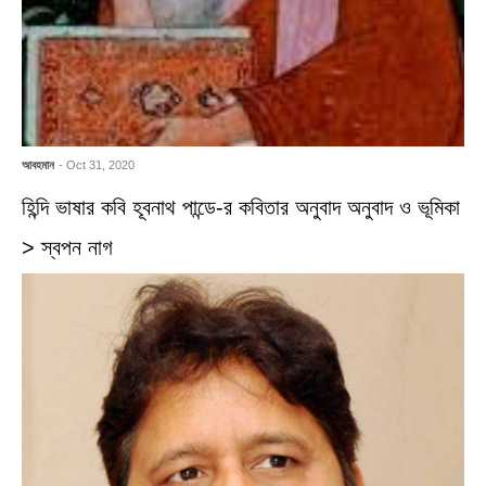
আবহমান
- Oct 31, 2020
হিন্দি ভাষার কবি হূবনাথ পান্ডে-র কবিতার অনুবাদ অনুবাদ ও ভূমিকা
> স্বপন নাগ