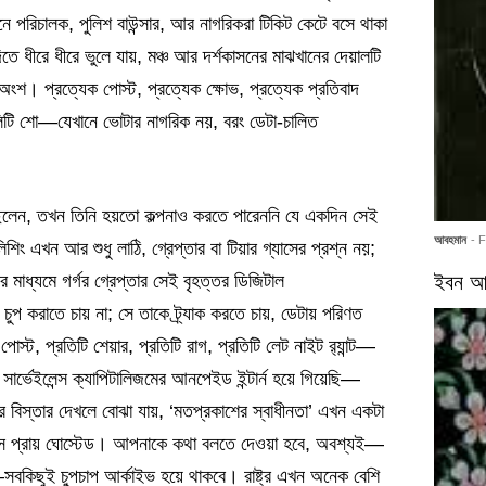
নে পরিচালক, পুলিশ বাউন্সার, আর নাগরিকরা টিকিট কেটে বসে থাকা
িতে ধীরে ধীরে ভুলে যায়, মঞ্চ আর দর্শকাসনের মাঝখানের দেয়ালটি
শ। প্রত্যেক পোস্ট, প্রত্যেক ক্ষোভ, প্রত্যেক প্রতিবাদ
ালিটি শো—যেখানে ভোটার নাগরিক নয়, বরং ডেটা-চালিত
িখছিলেন, তখন তিনি হয়তো কল্পনাও করতে পারেননি যে একদিন সেই
আবহমান
- 
িং এখন আর শুধু লাঠি, গ্রেপ্তার বা টিয়ার গ্যাসের প্রশ্ন নয়;
ধ্যমে গর্গর গ্রেপ্তার সেই বৃহত্তর ডিজিটাল
ইবন আর
 চুপ করাতে চায় না; সে তাকে ট্র্যাক করতে চায়, ডেটায় পরিণত
স্ট, প্রতিটি শেয়ার, প্রতিটি রাগ, প্রতিটি লেট নাইট র‍্যান্ট—
র্ভেইলেন্স ক্যাপিটালিজমের আনপেইড ইন্টার্ন হয়ে গিয়েছি—
ের বিস্তার দেখলে বোঝা যায়, ‘মতপ্রকাশের স্বাধীনতা’ এখন একটা
বে সে প্রায় ঘোস্টেড। আপনাকে কথা বলতে দেওয়া হবে, অবশ্যই—
ন্ট—সবকিছুই চুপচাপ আর্কাইভ হয়ে থাকবে। রাষ্ট্র এখন অনেক বেশি