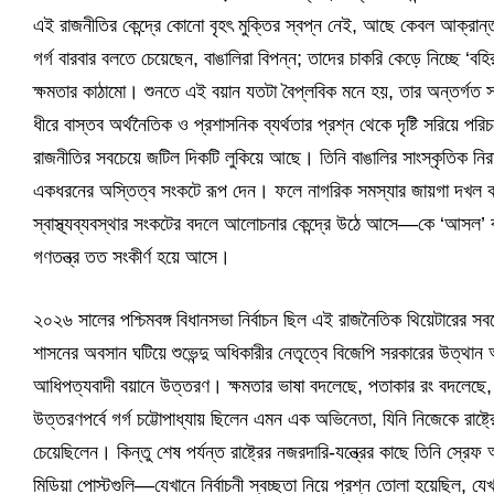
এই রাজনীতির কেন্দ্রে কোনো বৃহৎ মুক্তির স্বপ্ন নেই, আছে কেবল আক্রা
গর্গ বারবার বলতে চেয়েছেন, বাঙালিরা বিপন্ন; তাদের চাকরি কেড়ে নিচ্ছে ‘বহি
ক্ষমতার কাঠামো। শুনতে এই বয়ান যতটা বৈপ্লবিক মনে হয়, তার অন্তর্গত 
ধীরে বাস্তব অর্থনৈতিক ও প্রশাসনিক ব্যর্থতার প্রশ্ন থেকে দৃষ্টি সরিয়
রাজনীতির সবচেয়ে জটিল দিকটি লুকিয়ে আছে। তিনি বাঙালির সাংস্কৃতিক নিরা
একধরনের অস্তিত্ব সংকটে রূপ দেন। ফলে নাগরিক সমস্যার জায়গা দখল করে 
স্বাস্থ্যব্যবস্থার সংকটের বদলে আলোচনার কেন্দ্রে উঠে আসে—কে ‘আসল’
গণতন্ত্র তত সংকীর্ণ হয়ে আসে।
২০২৬ সালের পশ্চিমবঙ্গ বিধানসভা নির্বাচন ছিল এই রাজনৈতিক থিয়েটারের স
শাসনের অবসান ঘটিয়ে শুভেন্দু অধিকারীর নেতৃত্বে বিজেপি সরকারের উত্
আধিপত্যবাদী বয়ানে উত্তরণ। ক্ষমতার ভাষা বদলেছে, পতাকার রং বদলেছে, ক
উত্তরণপর্বে গর্গ চট্টোপাধ্যায় ছিলেন এমন এক অভিনেতা, যিনি নিজেকে রাষ্ট্রে
চেয়েছিলেন। কিন্তু শেষ পর্যন্ত রাষ্ট্রের নজরদারি-যন্ত্রের কাছে তিনি স্
মিডিয়া পোস্টগুলি—যেখানে নির্বাচনী স্বচ্ছতা নিয়ে প্রশ্ন তোলা হয়েছিল, য