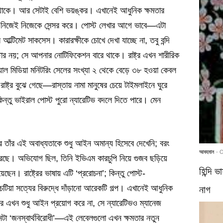
ডে থাকে। আর সেটাই বেশি ভয়ঙ্কর। এখানেই আধুনিক ক্ষমতার
 নিজেই নিজেকে সেন্সর করে। পোস্ট লেখার আগে ভাবে—এটা
িমেট সাকসেস। কারারক্ষীকে চোখে দেখা যাচ্ছে না, তবু বন্দি
র নয়; সে আপনার নোটিফিকেশন বারে থাকে। রাষ্ট্র এখন শারীরিক
যাল মিডিয়া মনিটরিং সেলের সংখ্যা ২ থেকে বেড়ে ৩৮ হওয়া কেবল
্ট্র বুঝে গেছে—রাস্তায় নামা মানুষের চেয়ে টাইমলাইনে ঘুরে
ন্তু ভাইরাল পোস্ট পুরো ন্যারেটিভ বদলে দিতে পারে। মেন
ট্র তাঁর এই অবাধ্যতাকে শুধু আইন অমান্য হিসেবে দেখেনি; বরং
আবহমান
- 
করেছে। অভিযোগ ছিল, তিনি ইভিএম কারচুপি নিয়ে গুজব ছড়িয়ে
হিন্দি 
। রাষ্ট্রের ভাষায় এটি ‘প্ররোচনা’; কিন্তু পোস্ট-
একচেটিয়া সত্যের বিরুদ্ধে দাঁড়ানো আরেকটি গল্প। এখানেই আধুনিক
নাগ
ষ্ট্র এখন শুধু আইন প্রয়োগ করে না, সে ন্যারেটিভও ম্যানেজ
কোনটা ‘জনস্বার্থবিরোধী’—এই লেবেলগুলো এখন ক্ষমতার নতুন