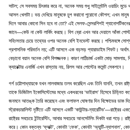
সাটল; সে সবসময় চিৎকার করে না, অনেক সময় শুধু সাইলেন্টলি ওয়াচিং মু
আসল খেলাটা। ভয় দেখিয়ে মানুষকে চুপ করানো পুরোনো কৌশল; এখন মানুষ
দিলে আবার কোনো সিন হবে না তো? এই সেলফ-সেন্সরশিপই প্যানোপটিকনের আল্ট
জানে—কেউ না কেউ লার্কিং করছে। বিগ ব্রো এখন আর দেয়ালে আঁকা পোস্টা
সহিংসতার চেয়ে তথ্যের ওপর অনেক বেশি ইনভেস্ট করছে। পশ্চিমবঙ্গে সোশ্
প্রশাসনিক পরিবর্তন নয়; এটি আসলে এক বড়সড় প্যারাডাইম শিফট। অর্থাৎ রাষ
বেড়ানো বয়ান অনেক বেশি বিপজ্জনক। কারণ লাঠিচার্জ একটা মোড় সামলায়, কি
ক্যারেক্টার এনার্জি এখন রাস্তায় নয়, রিলস আর পোস্টের কমেন্ট সেকশনে।
গর্গ চট্টোপাধ্যায়কে যখন লালবাজার তলব করেছিল এবং তিনি যাননি, তখন রাষ্
তাকে ডিজিটাল ইকোসিস্টেমের মধ্যে একধরনের ‘ভাইরাস’ হিসেবে চিহ্নিত 
জনমনে আতঙ্ক তৈরি করেছেন এবং ফলাফল ঘোষণার দিন বিক্ষোভের ডাক দিয়েছেন
স্ট্রাকচারালিস্ট দৃষ্টিতে এটি আসলে একটি ‘কাউন্টার-ন্যারেটিভ’—রাষ্ট্রের 
রাষ্ট্রের সবচেয়ে ইন্টারেস্টিং, আবার সবচেয়ে আনসেটলিং দিকটা ধরা পড়ে। রা
করে। কোন বক্তব্য ‘ফ্যাক্ট’, কোনটা ‘ফেক’, কোনটা ‘অ্যান্টি-ন্যাশনাল’, 