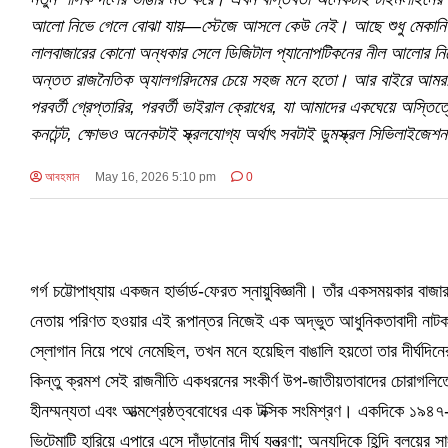
আলো নিভে গেলে বোঝা যায়—স্টেজে আসলে কেউ নেই। আছে শুধু মেকানিজম, স
লালবাজারের কোনো অন্ধকার সেলে ডিজিটাল প্যানোপটিকনের নীল আলোর নিচে বস
অন্তত রাজনৈতিক অ্যালগরিদমের চেয়ে সহজ মনে হতো। আর বাইরে আমরা—ডিজ
পরবর্তী গ্রেপ্তারির, পরবর্তী ভাইরাল ক্রোধের, যা আমাদের একঘেয়ে অস্
কনটেন্ট, ক্ষোভও অনেকটাই স্ক্রলযোগ্য অর্থাৎ সবটাই ডুমস্ক্রল সিভিলাইজে
আবহমান
May 16, 2026 5:10 pm
0
গর্গ চট্টোপাধ্যায় একজন হার্ভার্ড-ফেরত স্নায়ুবিজ্ঞানী। তাঁর একসময়কার বা
নেতায় পরিণত হওয়ার এই রূপান্তর নিজেই এক অদ্ভুত আধুনিকতাবাদী নাটক। 
স্লোগান নিয়ে পথে নেমেছিল, তখন মনে হয়েছিল বাঙালি হয়তো তার দীর্ঘদি
কিন্তু ক্রমশ সেই রাজনীতি একধরনের সংকীর্ণ উপ-জাতীয়তাবাদের চোরাগলিত
হীনম্মন্যতা এবং আত্মশ্রেষ্ঠত্ববোধের এক টক্সিক সংমিশ্রণ। একদিকে ১৯৪৭
ভিটেমাটি হারিয়ে এপারে এসে দাঁড়ানোর দীর্ঘ যন্ত্রণা; অন্যদিকে হিন্দি বলয়ের 