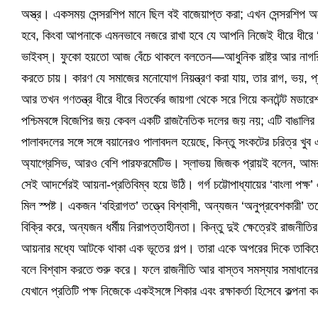
অস্ত্র। একসময় সেন্সরশিপ মানে ছিল বই বাজেয়াপ্ত করা; এখন সেন্সরশিপ অনে
হবে, কিংবা আপনাকে এমনভাবে নজরে রাখা হবে যে আপনি নিজেই ধীরে ধীরে ‘এ
ভাইবস্। ফুকো হয়তো আজ বেঁচে থাকলে বলতেন—আধুনিক রাষ্ট্র আর নাগরিক
করতে চায়। কারণ যে সমাজের মনোযোগ নিয়ন্ত্রণ করা যায়, তার রাগ, ভয়, 
আর তখন গণতন্ত্র ধীরে ধীরে বিতর্কের জায়গা থেকে সরে গিয়ে কনটেন্ট মডারেশনে
পশ্চিমবঙ্গে বিজেপির জয় কেবল একটি রাজনৈতিক দলের জয় নয়; এটি বাঙালির
পালাবদলের সঙ্গে সঙ্গে বয়ানেরও পালাবদল হয়েছে, কিন্তু সংকটের চরিত্র 
অ্যাগ্রেসিভ, আরও বেশি পারফরমেটিভ। স্লাভয় জিজক প্রায়ই বলেন, আম
সেই আদর্শেরই আয়না-প্রতিবিম্ব হয়ে উঠি। গর্গ চট্টোপাধ্যায়ের ‘বাংলা পক্ষ
মিল স্পষ্ট। একজন ‘বহিরাগত’ তত্ত্বে বিশ্বাসী, অন্যজন ‘অনুপ্রবেশকারী’
বিক্রি করে, অন্যজন ধর্মীয় নিরাপত্তাহীনতা। কিন্তু দুই ক্ষেত্রেই রাজন
আয়নার মধ্যে আটকে থাকা এক ভূতের গল্প। তারা একে অপরের দিকে তাকিয়ে
বলে বিশ্বাস করতে শুরু করে। ফলে রাজনীতি আর বাস্তব সমস্যার সমাধানের
যেখানে প্রতিটি পক্ষ নিজেকে একইসঙ্গে শিকার এবং রক্ষাকর্তা হিসেবে কল্পনা 