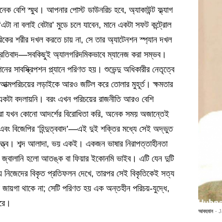
ক বেশি স্মুথ। আপনার পোস্ট ডাউনরিচ হবে, অ্যাকাউন্ট ফ্ল্যাগ
টা না বলাই বেটার’ মুডে চলে যাবেন, মানে একটা সফট কন্ট্রোল
ের শরীর দখল করতে চায় না, সে তার অ্যাটেনশন স্প্যান দখল
প্রতিবাদ—সবকিছুই অ্যালগরিদমিকভাবে ম্যানেজ করা সম্ভব।
র সাবস্ক্রিপশন প্ল্যানে পরিণত হয়। শুভেন্দু অধিকারীর নেতৃত্বে
 আত্মপরিচয়ের লড়াইকে আরও জটিল করে তোলার মুহূর্ত। ক্ষমতার
খুব একটা বদলায়নি। বরং এখন পরিচয়ের রাজনীতি আরও বেশি
রা যখন কোনো আদর্শের বিরোধিতা করি, অনেক সময় অজান্তেই
’ এবং বিজেপির ‘হিন্দুত্ববাদ’—এই দুই শক্তির মধ্যে সেই অদ্ভুত
 তত্ত্বে। শব্দ আলাদা, ভয় একই। একজন ভাষার নিরাপত্তাহীনতা
ীতির জ্বালানি হলো আতঙ্ক বা ফিয়ার ইকোনমি ভাইব। এটি যেন দুটি
 নিজেদের বিকৃত প্রতিফলন দেখে, তারপর সেই বিকৃতিকেই সত্য
 জায়গা থাকে না; সেটি পরিণত হয় এক অন্তহীন পরিচয়-যুদ্ধে,
করে।
আবহমান
- 