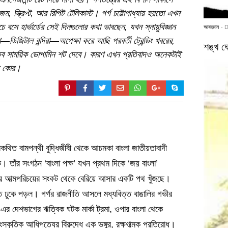
্ক্রিপ্ট, আর রিপিট টেলিকাস্ট। গর্গ চট্টোপাধ্যায় হয়তো এখন
ে হার্ভার্ডের সেই দিনগুলোর কথা ভাবছেন, যখন স্নায়ুবিজ্ঞান
আবহমান
- 
িটাল বন্দিরা—অপেক্ষা করে আছি পরবর্তী ট্রেন্ডিং খবরের,
শঙ্খ ঘো
তিত্বে সাময়িক ডোপামিন শট দেবে। কারণ এখন প্রতিবাদও অনেকটাই
শন কোর।
জারকথিত বামপন্থী বুদ্ধিজীবী থেকে আচমকা বাংলা জাতীয়তাবাদী
তাঁর সংগঠন ‘বাংলা পক্ষ’ যখন প্রথম দিকে ‘জয় বাংলা’
নের আত্মপরিচয়ের সংকট থেকে বেরিয়ে আসার একটি পথ খুঁজছে।
ে ঢুকে পড়ল। গর্গর রাজনীতি আসলে মধ্যবিত্ত বাঙালির গভীর
-এর দেশভাগের ঋত্বিক ঘটক মার্কা ট্রমা, ওপার বাংলা থেকে
সাংস্কৃতিক আধিপত্যের বিরুদ্ধে এক ভঙ্গুর, রক্ষণাত্মক প্রতিরোধ।