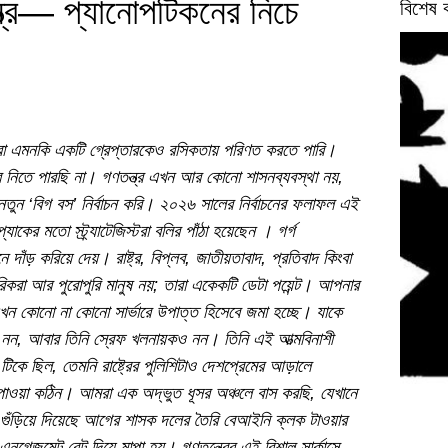
্ত্র— প্যানোপটিকনের নিচে
বিশেষ 
মরা এমনকি একটি গ্রেপ্তারকেও রসিকতায় পরিণত করতে পারি।
 নিতে পারছি না। গণতন্ত্র এখন আর কোনো শাসনব্যবস্থা নয়,
ুন ‘বিগ বস’ নির্বাচন করি। ২০২৬ সালের নির্বাচনের ফলাফল এই
ের মতো স্ট্র্যাটেজিস্টরা বলির পাঁঠা হয়েছেন । গর্গ
দাঁড় করিয়ে দেয়। রাষ্ট্র, বিপ্লব, জাতীয়তাবাদ, প্রতিবাদ কিংবা
করা আর পুরোপুরি মানুষ নয়; তারা একেকটি ডেটা পয়েন্ট। আপনার
এখন কোনো না কোনো সার্ভারে উপাত্ত হিসেবে জমা হচ্ছে। যাকে
নায়ক নন, আবার তিনি স্রেফ খলনায়কও নন। তিনি এই আত্মবিনাশী
টিকে ছিল, তেমনি রাষ্ট্রের পুলিশিটাও দেশপ্রেমের আড়ালে
ে পাওয়া কঠিন। আমরা এক অদ্ভুত ধূসর অঞ্চলে বাস করছি, যেখানে
গুঁড়িয়ে দিয়েছে আগের শাসক দলের তৈরি বেআইনি ক্লক টাওয়ার
জমেন্ট রেট দিয়ে মাপা হয়। গণতন্ত্রের এই বিশাল সার্কাসে