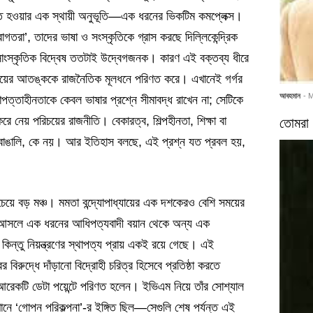
ন্ত হওয়ার এক স্থায়ী অনুভূতি—এক ধরনের ভিকটিম কমপ্লেক্স।
রাগতরা’, তাদের ভাষা ও সংস্কৃতিকে গ্রাস করছে দিল্লিকেন্দ্রিক
সাংস্কৃতিক বিদ্বেষ ততটাই উদ্বেগজনক। কারণ এই বক্তব্য ধীরে
ে পরিচয়ের আতঙ্ককে রাজনৈতিক মূলধনে পরিণত করে। এখানেই গর্গর
আবহমান
- 
পত্তাহীনতাকে কেবল ভাষার প্রশ্নে সীমাবদ্ধ রাখেন না; সেটিকে
নেয় পরিচয়ের রাজনীতি। বেকারত্ব, শিল্পহীনতা, শিক্ষা বা
তোমরা 
 বাঙালি, কে নয়। আর ইতিহাস বলছে, এই প্রশ্ন যত প্রবল হয়,
বচেয়ে বড় মঞ্চ। মমতা বন্দ্যোপাধ্যায়ের এক দশকেরও বেশি সময়ের
থান আসলে এক ধরনের আধিপত্যবাদী বয়ান থেকে অন্য এক
িন্তু নিয়ন্ত্রণের স্থাপত্য প্রায় একই রয়ে গেছে। এই
র বিরুদ্ধে দাঁড়ানো বিদ্রোহী চরিত্র হিসেবে প্রতিষ্ঠা করতে
রেফ আরেকটি ডেটা পয়েন্টে পরিণত হলেন। ইভিএম নিয়ে তাঁর সোশ্যাল
েখানে ‘গোপন পরিকল্পনা’-র ইঙ্গিত ছিল—সেগুলি শেষ পর্যন্ত এই