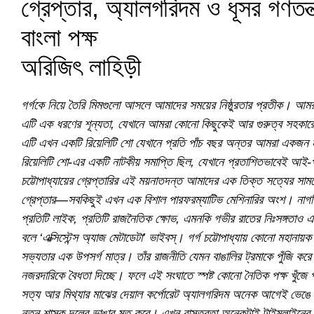
গ্রেপ্তার, অ্যালগরিদম ও ধূসর গণতন
বাংলা পক্ষ
অরিজিৎ লাহিড়ী
গর্গকে নিয়ে তৈরি মিমগুলো আসলে আমাদের সময়ের নিষ্ঠুরতার প্রতীক। আ
এটি এক ধরণের শূন্যতা, যেখানে আমরা কোনো কিছুকেই আর গুরুত্ব সহকারে
এটি এখন একটি রিয়েলিটি শো যেখানে প্রতি পাঁচ বছর অন্তর আমরা একজন নত
রিয়েলিটি শো-এর একটি নাটকীয় সমাপ্তি ছিল, যেখানে প্রতাশিতভাবেই আই-প্যাক
চট্টোপাধ্যায়ের গ্রেপ্তারির এই ময়নাতদন্ত আমাদের এক তিক্ত সত্যের সামনে 
গ্রেপ্তার—সবকিছুই এখন এক বিশাল পারফরম্যাটিভ মেশিনারির অংশ। নাগরি
প্রতিটি লাইক, প্রতিটি রাজনৈতিক ক্ষোভ, এমনকি গভীর রাতের নিঃসঙ্গতাও 
বলে ‘এক্সিস্টেন্স অ্যাজ মেটাডেটা’ ভাইবস্। গর্গ চট্টোপাধ্যায় কোনো মহা
সভ্যতার এক উপসর্গ মাত্র। তাঁর রাজনীতি যেমন বাঙালির ট্রমাকে পুঁজি করে 
নজরদারিকে বৈধতা দিচ্ছে। ফলে এই সংঘাতে স্পষ্ট কোনো নৈতিক পক্ষ খুঁজ
সত্য আর মিথ্যার মাঝের দেয়াল কর্পোরেট অ্যালগরিদম অনেক আগেই ভেঙে 
নতুন শাসক দলের ভাঙার মত করে। এখন বাস্তবতা অনেকটাই টাইমলাইনের এনগে