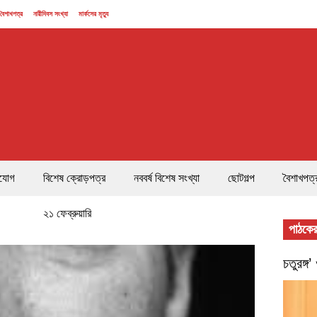
বৈশাখপত্র
নারীদিবস সংখ্যা
মার্কসের মৃত্যু
যোগ
বিশেষ ক্রোড়পত্র
নববর্ষ বিশেষ সংখ্যা
ছোটগল্প
বৈশাখপত্
২১ ফেব্রুয়ারি
পাঠকের
চতুরঙ্গ