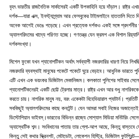
বৃহৎ ভারতীয় রাজনৈতিক সার্কাসেরই একটি উপকাহিনি হয়ে দাঁড়াল। রাষ্ট্র এখা
দর্শক—যারা এক্স, ইনস্ট্যাগ্র্যাম আর ফেসবুকের টাইমলাইনে হাততালি দিতে দ
অনেক আগেই ভেঙে পড়েছে। এখন প্রত্যেক দর্শকও একই সঙ্গে প্রদর্শনীর অং
অ্যালগরিদমের খাদ্যে পরিণত হচ্ছে। গণতন্ত্র যেন ক্রমশ এক বিশাল রিয়্য
দর্শকসংখ্যা।
মিশেল ফুকো যখন প্যানোপটিকন অর্থাৎ সর্বব্যাপী নজরদারির ধারণা নিয়ে ল
নজরদারি ব্যবস্থাই মানুষের পকেটে পকেটে ঘুরে বেড়াবে। আধুনিক ভারতে পুলিশ
এটি এখন এক ভয়ংকর ডিজিটাল মেকানিজম। কলকাতা পুলিশের সাইবার সেলের মা
প্যানোপটিকনেরই একটি ছোট্ট ট্রেলার মাত্র। রাষ্ট্র এখন আর শুধু নাগরিককে
করতে চায়। নাগরিক মানুষ নয়, বরং একেকটা বিহেভিয়ারাল প্যাটার্ন। প্রতিটি পো
সবকিছুই অ্যালগরিদমের কাছে কনটেন্ট। যেন আমরা সবাই নিজের অজান্তেই সা
ডিস্টোপিয়ান ভাইবস্।ভারতের বিভিন্ন রাজ্যে সোশ্যাল মিডিয়া মনিটরিং সেল
অ্যাস্থেটিক শব্দ। সংবিধানের পাতায় তার গ্লো-আপ আছে, কিন্তু বাস্ত
কিন্তু সেই কথার স্ক্রিনশট, মেটাডেটা, লোকেশন হিস্ট্রি, ডিজিটাল ফুটপ্রি