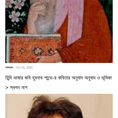
আবহমান
- Oct 31, 2020
হিন্দি ভাষার কবি হূবনাথ পান্ডে-র কবিতার অনুবাদ অনুবাদ ও ভূমিকা
> স্বপন নাগ