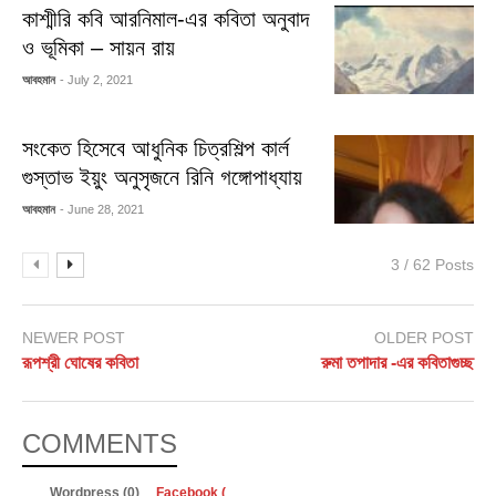
কাশ্মীরি কবি আরনিমাল-এর কবিতা অনুবাদ
ও ভূমিকা – সায়ন রায়
আবহমান
- July 2, 2021
সংকেত হিসেবে আধুনিক চিত্রশিল্প কার্ল
গুস্তাভ ইয়ুং অনুসৃজনে রিনি গঙ্গোপাধ্যায়
আবহমান
- June 28, 2021
3 / 62 Posts
NEWER POST
OLDER POST
রূপশ্রী ঘোষের কবিতা
রুমা তপাদার -এর কবিতাগুচ্ছ
COMMENTS
Wordpress (0)
Facebook (