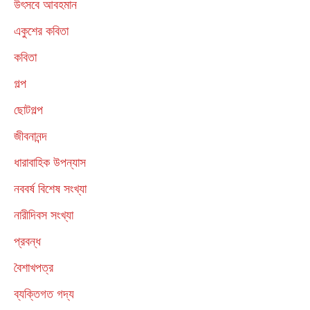
উৎসবে আবহমান
একুশের কবিতা
কবিতা
গল্প
ছোটগল্প
জীবনানন্দ
ধারাবাহিক উপন্যাস
নববর্ষ বিশেষ সংখ্যা
নারীদিবস সংখ্যা
প্রবন্ধ
বৈশাখপত্র
ব্যক্তিগত গদ্য