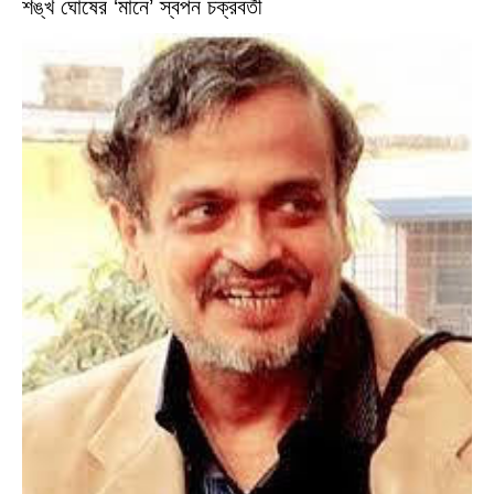
শঙ্খ ঘোষের ‘মানে’ স্বপন চক্রবর্তী