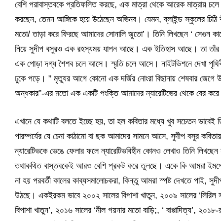
বেশি পরাবাস্তবকে প্রতিফলিত করছে, এক মাত্রা থেকে আরেক মাত্রায় চলে 
করছেন, তেমন আঙ্গিকে হয়ে উঠেছেন অভিনব। যেমন, ব্লাইন্ড স্কুলের চিঠি শী
মতো/ তাড়া করে ফিরছে আমাদের সোনালি জুতো’। তিনি লিখছেন ‘ সেগুন কাঠ
নিয়ে সুদীপ বসুরও এক রহস্যময় যাপন আছে। এক ইতিহাস আছে। তা তাঁর ক
এক পোড়া দগ্ধ শৈশব চলে আসে। স্মৃতি চলে আসে। নাইটভিশনে দেখা পৃথিবীর
ঢুকে পড়ে। ” মৃত্যুর আগে কোনো এক দর্জির নোংরা বিছানায় শেষবার জেগে উ
অন্ধকার”-এর মতো এক একটি পংক্তি আমাদের ন্যারেটিভের থেকে বের করে 
এখানে যে কথাটি বলতে ইচ্ছে হয়, তা হল কবিতার মধ্যে খুব সচেতন ভাবেই তি
পারম্পর্যের যে চেনা কাঠামো বা ছক আমাদের সামনে আসে, সুদীপ বসুর কব
ন্যারেটিভকে ভেঙে ফেলার ফলে ন্যারেটিভবিহীন কোনও লেখাও তিনি লিখছেন
তথাকথিত বাস্তবকেই আরও বেশি প্রকট করে তুলছে। একে কি আমরা ইমপ্রেশন
না হয় পরবর্তী কালের কাব্যসমালোচকরা, কিন্তু আমরা স্পষ্ট দেখতে পাই, সু
উঠছে। একইরকম ভাবে ২০০২ সালের বিপাশা খাতুন, ২০০৯ সালের ‘লিরিল সা
বিপাশা খাতুন’, ২০১৬ সালের ‘নীল গয়নার মতো বাড়ি;, ‘ বাপ্পাদিত্য’, ২০১৮-