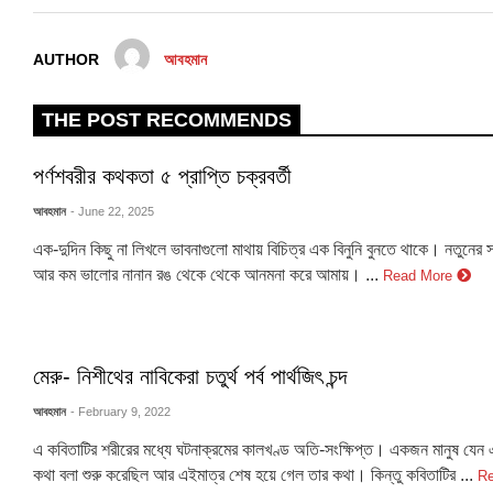
AUTHOR
আবহমান
THE POST RECOMMENDS
পর্ণশবরীর কথকতা ৫ প্রাপ্তি চক্রবর্তী
আবহমান
- June 22, 2025
এক-দুদিন কিছু না লিখলে ভাবনাগুলো মাথায় বিচিত্র এক বিনুনি বুনতে থাকে। নতুনের স
আর কম ভালোর নানান রঙ থেকে থেকে আনমনা করে আমায়। ...
Read More
মেরু- নিশীথের নাবিকেরা চতুর্থ পর্ব পার্থজিৎ চন্দ
আবহমান
- February 9, 2022
এ কবিতাটির শরীরের মধ্যে ঘটনাক্রমের কালখণ্ড অতি-সংক্ষিপ্ত। একজন মানুষ যেন
কথা বলা শুরু করেছিল আর এইমাত্র শেষ হয়ে গেল তার কথা। কিন্তু কবিতাটির ...
R