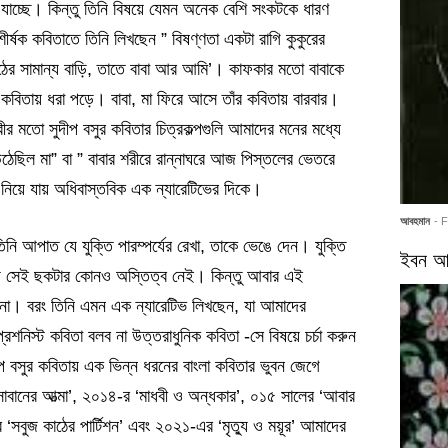
যাচ্ছে। কিন্তু তিনি বিষয়ে যেমন অনেক বেশি সংকটকে ধারণ
র্ষক কবিতাতে তিনি লিখছেন ” বিষণ্ণতা একটা রাগি কুকুরের
ের সামান্য বাড়ি, তাতে বাবা আর আমি’। কাফকার মতো বাবাকে
বিতায় ধরা পড়ে। বাবা, মা ফিরে আসে তাঁর কবিতায় বারবার।
 মতো সুদীপ বসুর কবিতার চিত্রকল্পগুলি আমাদের মনের মধ্যে
ঠেছিল মা” বা ” বাবার শরীরে রান্নাঘরে আজ পিস্তলের ভেতরে
নিয়ে যায় অধিবাস্তবিক এক ন্যারেটিভের দিকে।
আবহমান
- 
নি আপাত যে যুক্তি পারম্পর্যের রেখা, তাকে ভেঙে দেন। যুক্তি
ইবন আর
িতায় সেই ছকটার কোনও অস্তিত্ব নেই। কিন্তু আবার এই
 না। বরং তিনি এমন এক ন্যারেটিভ লিখছেন, যা আমাদের
িস্ট কবিতা বলব না উত্তরাধুনিক কবিতা -সে বিষয়ে চর্চা করুন
দীপ বসুর কবিতায় এক ভিন্ন ধরনের বাংলা কবিতার ভুবন জেগে
বানের আত্মা’, ২০১৪-র ‘মাধবী ও অন্ধকার’, ০১৫ সালের ‘আবার
র ‘সবুজ কাঠের পার্টিশন’ এবং ২০২১-এর ‘মৃত্যু ও ময়ূর’ আমাদের