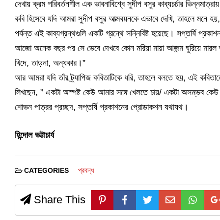
দেখায় ক্রম পরিবর্তনশীল এক ভাবনাবিশ্বে সুদীপ বসুর কাব্যচর্চার ভিন্নমাত্র
কবি হিসেবে যদি আমরা সুদীপ বসুর আত্মবয়নকে এভাবে দেখি, তাহলে মনে হয়,
পর্যন্ত এই কাব্যগ্রন্থগুলি একটি গ্রন্থে সন্নিবিষ্ট হয়েছে। সপ্তর্ষি প্রক
আজো অনেক বছর পর সে ভেবে দেখবে কোন মরিয়া মায়া আজন্ম ঘুরিয়ে মারল তা
খিদে, তাড়না, অন্ধকার।”
আর আমরা যদি তাঁর ট্র্যাপিজ কবিতাটিকে ধরি, তাহলে বলতে হয়, এই কবিতা
লিখছেন, ” একটা অস্পষ্ট কেউ আমার সঙ্গে খেলতে চায়/ একটা অসম্ভব কেউ
শোভন পাত্রর প্রচ্ছদ, সপ্তর্ষি প্রকাশনের প্রোডাকশন যথাযথ।
হিন্দোল ভট্টাচার্য
প্রবন্ধ
CATEGORIES
Share This