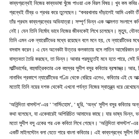
কাব্যগ্রন্থেই নিজের কাব্যভাষা খুঁজে পাওয়া এক বিরল বিষয়। খুব কম কবির 
গ্রন্থেই তীব্র ও প্রখর করে তুলেছেন। “কবরখানায় দাঁড়ালেই আমি একটা তীব
তাঁর প্রথম কাব্যগ্রন্থের অভিযাত্রা। সম্পূর্ণ ভিন্ন এক আত্মগত সংলাপে ক
নেই। যেন তিনি নির্মোহ ভাবে নিজের জীবনকেই লিখে চলেছেন। মৃত্যু, যৌনত
তিনি এমন এক ন্যারেটিভের মধ্যে রয়েছেন বলে মনে হয়, যে ন্যারেটিভের মধ্
বসবাস করেন। এ যেন অনেকটা উত্তর কলকাতায় বসে লাতিন আমেরিকান চলচ্চিত
বাস্তবতা তৈরি করছেন, তা ভিন্ন। আবার পরমুহূর্তেই মনে হতে পারে, সেই
মাল্টিভার্সের, বহুমাত্রিকতার এক বহুস্বর সুদীপ বসুর কবিতার ব্রহ্মাস্ত্র। আ
নানাবিধ প্রকাশে ন্যারেটিভের গণ্ডি থেকে বেরিয়ে এলেও, কবিতার এই যে 
মতোই তিনি নয়ের দশক থেকেই এখনো পর্যন্ত নিজের স্বাতন্ত্র্য ধরে রেখেছে
‘অনিন্দিতা বাসস্টপ’-এর ‘ ‘নার্সিংহোম’, ‘ ছুরি, ‘অন্ধ’ সুদীপ বসুর কবিতার 
কথা বলেছেন, যা একেবারেই অপিরিচিত আমাদের কাছে। যার ভাষ্য ভিন্ন, 
মতো সুদীপ বসু একের পর এক কবিতা লিখে গেছেন। ‘অনিন্দিতা বাসস্টপ’-এ
একটি মাইলস্টোন বলা যেতে পারে বাংলা কবিতার। এই কাব্যগ্রন্থে সুদীপ ব