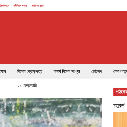
বৈশাখপত্র
নারীদিবস সংখ্যা
মার্কসের মৃত্যু
যোগ
বিশেষ ক্রোড়পত্র
নববর্ষ বিশেষ সংখ্যা
ছোটগল্প
বৈশাখপত্
২১ ফেব্রুয়ারি
পাঠকের
চতুরঙ্গ