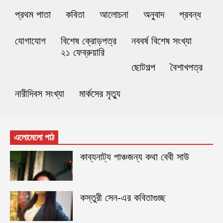
প্রথম পাতা
কবিতা
আলোচনা
অনুবাদ
প্রবন্ধ
যোগাযোগ
বিশেষ ক্রোড়পত্র
নববর্ষ বিশেষ সংখ্যা
২১ ফেব্রুয়ারি
ছোটগল্প
বৈশাখপত্র
নারীদিবস সংখ্যা
মার্কসের মৃত্যু
এলোমেলো পাঠ
কাব্যনাট্য পাঞ্চজন্য কথা বেবী সাউ
কস্তুরী সেন-এর কবিতাগুচ্ছ