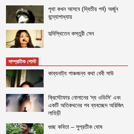
পৃথা কখন আসবে (দ্বিতীয় পর্ব) অর্জুন
বন্দ্যোপাধ্যায়
হৃদিস্থিতেন কস্তুরী সেন
সাম্প্রতিক পোস্ট
কাব্যনাট্য পাঞ্চজন্য কথা বেবী সাউ
ক্রিস্টোফার নোলানের ‘দ্য ওডিসি’ এবং
একটি অতিকথনের শব ব্যবচ্ছেদ অরিজিৎ
লাহিড়ী
গুচ্ছ কবিতা – সুপ্রতীক ঘোষ