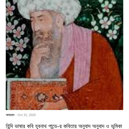
আবহমান
- Oct 31, 2020
হিন্দি ভাষার কবি হূবনাথ পান্ডে-র কবিতার অনুবাদ অনুবাদ ও ভূমিকা