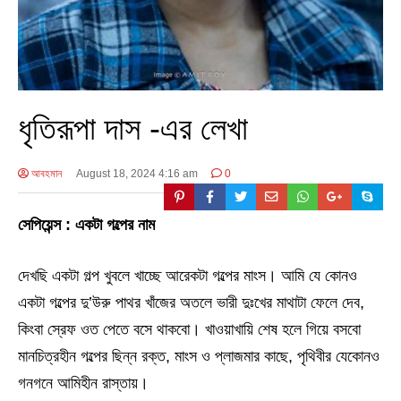
ধৃতিরূপা দাস -এর লেখা
আবহমান
August 18, 2024 4:16 am
0
সেপিয়েন্স : একটা গল্পের নাম
দেখছি একটা গল্প খুবলে খাচ্ছে আরেকটা গল্পের মাংস। আমি যে কোনও
একটা গল্পের দু’উরু পাথর খাঁজের অতলে ভারী দুঃখের মাথাটা ফেলে দেব,
কিংবা স্রেফ ওত পেতে বসে থাকবো। খাওয়াখায়ি শেষ হলে গিয়ে বসবো
মানচিত্রহীন গল্পের ছিন্ন রক্ত, মাংস ও প্লাজমার কাছে, পৃথিবীর যেকোনও
গনগনে আমিহীন রাস্তায়।