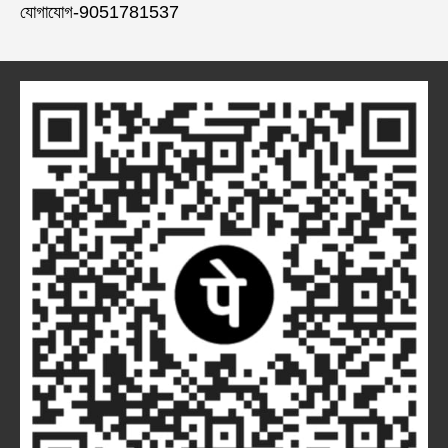
যোগাযোগ-9051781537