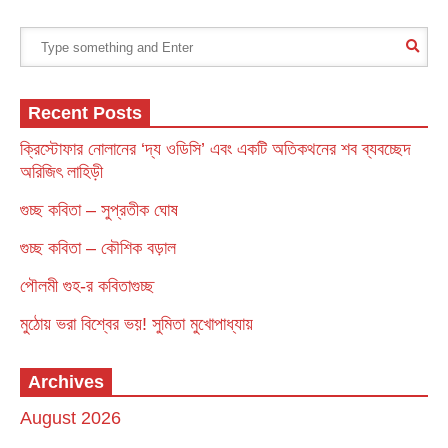
Recent Posts
ক্রিস্টোফার নোলানের ‘দ্য ওডিসি’ এবং একটি অতিকথনের শব ব্যবচ্ছেদ
অরিজিৎ লাহিড়ী
গুচ্ছ কবিতা – সুপ্রতীক ঘোষ
গুচ্ছ কবিতা – কৌশিক বড়াল
পৌলমী গুহ-র কবিতাগুচ্ছ
মুঠোয় ভরা বিশ্বের ভয়! সুমিতা মুখোপাধ্যায়
Archives
August 2026