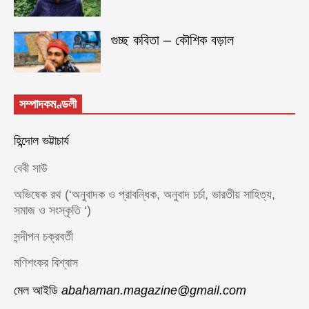
গুচ্ছ কবিতা – কৌশিক বড়াল
সম্পাদকমণ্ডলী
হিন্দোল ভট্টাচার্য
বেবী সাউ
অভিষেক রথ (‘অনুবাদক ও প্রাবন্ধিক, অনুবাদ চর্চা, ভারতীয় সাহিত্য,
সমাজ ও সংস্কৃতি ‘)
সন্দীপন চক্রবর্তী
মণিশংকর বিশ্বাস
মেল আইডি
abahaman.magazine@gmail.com