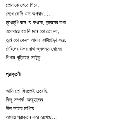
তোমাকে পেতে গিয়ে,
মেখে ফেলি এত অপরাধ….
মুখোমুখি বসে যে কখনো, চুম্বনের কথা
একেবারে হয় নি মনে ;তা তো নয়,
তুমি তো কেবল আমায় কাটাছেঁড়া করে,
টেবিলের উপর রাখা জ্বলন্ত মোমের
শিখায় পুড়িয়েছ সবটুকু….
প্রাক্তনী
আমি তো ফিরতেই চেয়েছি;
কিছু সম্পর্ক ,অজুহাতের
নীল আতর মাখিয়ে
আমায় প্রাক্তন করে রেখেছে…