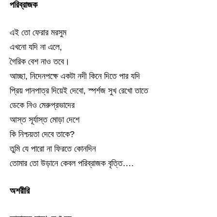
পরিব্রাজক
এই তো ফেরার মরসুম
এখনো যদি না এলে,
গৈরিক বেশ নাও তবে।
আচ্ছা, নিদেনপক্ষে একটা নদী কিনে দিতে পার যদি
প্রিয় পানপাত্র দিয়েই দেবো, স্পর্শজ সুখ রেখো তাতে
ডেকে নিও মেরুপ্রভাদের
আস্ত সূর্যাস্ত মোড়া দেশে
কি নিশ্চয়তা দেবে তাকে?
তুমি যে পারো না ফিরতে কোনদিন
তোমার তো উড়ানে কেবল পরিব্রাজক বৃত্তি….
অশরীরি