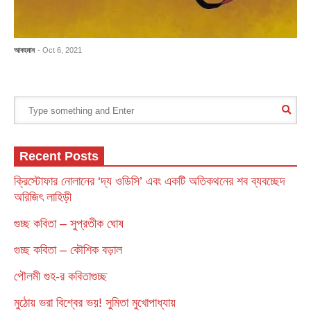
আবহমান
- Oct 6, 2021
Recent Posts
ক্রিস্টোফার নোলানের ‘দ্য ওডিসি’ এবং একটি অতিকথনের শব ব্যবচ্ছেদ
অরিজিৎ লাহিড়ী
গুচ্ছ কবিতা – সুপ্রতীক ঘোষ
গুচ্ছ কবিতা – কৌশিক বড়াল
পৌলমী গুহ-র কবিতাগুচ্ছ
মুঠোয় ভরা বিশ্বের ভয়! সুমিতা মুখোপাধ্যায়