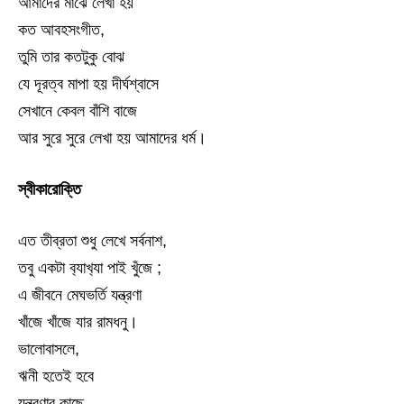
আমাদের মাঝে লেখা হয়
কত আবহসংগীত,
তুমি তার কতটুকু বোঝ
যে দূরত্ব মাপা হয় দীর্ঘশ্বাসে
সেখানে কেবল বাঁশি বাজে
আর সুরে সুরে লেখা হয় আমাদের ধর্ম।
স্বীকারোক্তি
এত তীব্রতা শুধু লেখে সর্বনাশ,
তবু একটা ব‍্যাখ‍্যা পাই খুঁজে ;
এ জীবনে মেঘভর্তি যন্ত্রণা
খাঁজে খাঁজে যার রামধনু।
ভালোবাসলে,
ঋনী হতেই হবে
যন্ত্রণার কাছে….