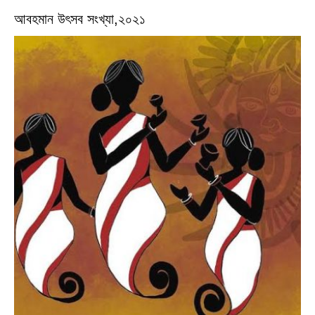
আবহমান উৎসব সংখ্যা,২০২১