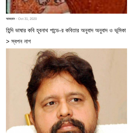
আবহমান
- Oct 31, 2020
হিন্দি ভাষার কবি হূবনাথ পান্ডে-র কবিতার অনুবাদ অনুবাদ ও ভূমিকা
> স্বপন নাগ