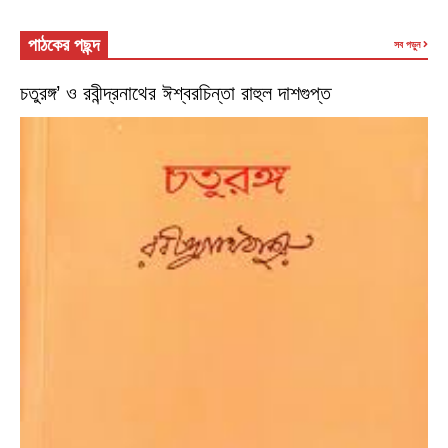
পাঠকের পছন্দ
সব পড়ুন
চতুরঙ্গ’ ও রবীন্দ্রনাথের ঈশ্বরচিন্তা রাহুল দাশগুপ্ত