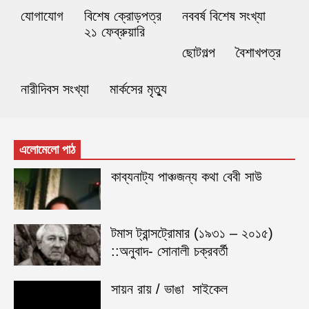
যোগাযোগ
বিশেষ ক্রোড়পত্র
নববর্ষ বিশেষ সংখ্যা
২১ ফেব্রুয়ারি
ছোটগল্প
বৈশাখপত্র
নারীদিবস সংখ্যা
মার্কসের মৃত্যু
এলোমেলো পাঠ
কাব্যনাট্য পাঞ্চজন্য কথা বেবী সাউ
টমাস ট্রান্সট্রোমার (১৯৩১ – ২০১৫)
::অনুবাদ- সোনালী চক্রবর্তী
সায়ন রায় / ভাঙা সাইকেল