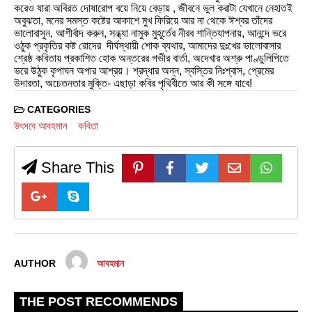
করেও যারা অবিরত দোষারোপ বয়ে নিয়ে বেড়ায় , জীবনে ভুল করাটা যেখানে নেহাতই
অবুঝতা, মনের সমস্ত কষ্টের আকাশে মুখ ফিরিয়ে আর না থেকে ঈশ্বর তাঁদের
ভালোবাসুন, আশীর্বাদ করুন, সন্ধ্যা নামুক মুহূর্তের নীরব শান্তিযাপনায়, আনন্দে ভরে
ওঠুক প্রকৃতির কষ্ট রোদের দীর্ঘস্থায়ী শোক ব্যথার, আমাদের দুঃখের ভালোবাসার
শ্রেষ্ঠ কবিতায় প্রকাশিত হোক অন্তরের গভীর বার্তা, অদেখার অশ্রু পাণ্ডুলিপিতে
ভরে উঠুক কৃপাঘন অপার আশ্রয়। শ্রদ্ধার অন্ন, স্বস্তির নিঃশ্বাস, প্রেমের
উদারতা, অচেতনতার মুক্তি- এছাড়া কবির পৃথিবীতে আর কী সঙ্গে যাবে!
CATEGORIES
উৎসবে আবহমান
কবিতা
Share This
AUTHOR
আবহমান
THE POST RECOMMENDS