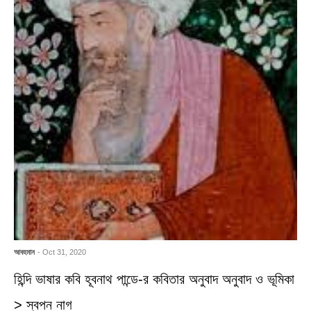
আবহমান
- Oct 31, 2020
হিন্দি ভাষার কবি হূবনাথ পান্ডে-র কবিতার অনুবাদ অনুবাদ ও ভূমিকা
> স্বপন নাগ