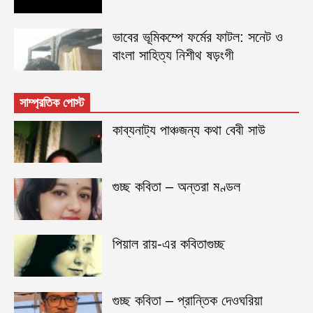
ভাবের ভূমিকম্পে ফর্মের ফাটল: সনেট ও
বাংলা সাহিত্য নিশীথ ষড়ংগী
সাম্প্রতিক পোস্ট
কাব্যনাট্য পাঞ্চজন্য কথা বেবী সাউ
গুচ্ছ কবিতা – অন্তরা মণ্ডল
পিয়াল রায়-এর কবিতাগুচ্ছ
গুচ্ছ কবিতা – প্রান্তিক দেওঘরিয়া