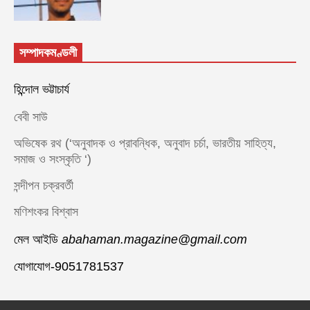
সম্পাদকমণ্ডলী
হিন্দোল ভট্টাচার্য
বেবী সাউ
অভিষেক রথ (‘অনুবাদক ও প্রাবন্ধিক, অনুবাদ চর্চা, ভারতীয় সাহিত্য,
সমাজ ও সংস্কৃতি ‘)
সন্দীপন চক্রবর্তী
মণিশংকর বিশ্বাস
মেল আইডি
abahaman.magazine@gmail.com
যোগাযোগ-9051781537