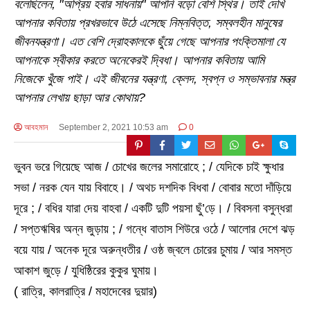
বলেছিলেন, "অপ্রিয় হবার সাধনায়" আপনি বড়ো বেশি স্থির। তাই দেখি
আপনার কবিতায় প্রখরভাবে উঠে এসেছে নিম্নবিত্ত, সম্বলহীন মানুষের
জীবনযন্ত্রণা। এত বেশি দ্রোহকালকে ছুঁয়ে গেছে আপনার পংক্তিমালা যে
আপনাকে স্বীকার করতে অনেকেরই দ্বিধা। আপনার কবিতায় আমি
নিজেকে খুঁজে পাই। এই জীবনের যন্ত্রণা, ক্লেদ, স্বপ্ন ও সম্ভাবনার মন্ত্র
আপনার লেখায় ছাড়া আর কোথায়?
আবহমান
September 2, 2021 10:53 am
0
ভুবন ভরে গিয়েছে আজ / চোখের জলের সমারোহে ; / যেদিকে চাই ক্ষুধার
সভা / নরক যেন যায় বিবাহে। / অথচ দশদিক বিধবা / বোবার মতো দাঁড়িয়ে
দূরে ; / বধির যারা দেয় বাহবা / একটি দুটি পয়সা ছুঁ’ড়ে। / বিবসনা বসুন্ধরা
/ সপ্তঋষির অন্ন জুড়ায় ; / গন্ধে বাতাস শিউরে ওঠে / আলোর দেশে ঝড়
বয়ে যায় / অনেক দূরে অরুন্ধতীর / ওষ্ঠ জ্বলে চোরের চুমায় / আর সমস্ত
আকাশ জুড়ে / যুধিষ্ঠিরের কুকুর ঘুমায়।
( রাত্রি, কালরাত্রি / মহাদেবের দুয়ার)