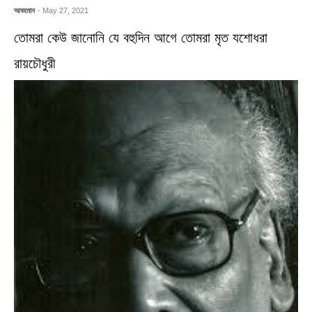
আবহমান
- May 27, 2021
তোমরা কেউ জানোনি যে বহুদিন আগে তোমরা মৃত যশোধরা
রায়চৌধুরী