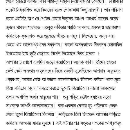
থেকে বেরিয়ে একজন কবি সামান্য সম্বল নিয়ে বাজারে চলেছেন। টানাটানির
পকেট নিষ্কাশিত করে কিনবেন হয়ত পোকাকাটা কিছু সামগ্রী। তার পরিমাণ
হয়ত এতটাই অল্প যে পেটের ভেতর উনুনের আগুন ‘আশ্চর্য ভাতের গন্ধে’
জ্বলে থাকবে সারারাত। তবুও কবিতার প্রতি আপনার একহৃদয় ভালোবাসা
কবিতাকে ক্রমাগত করে তুলেছে জীবনের শস্ত্র। লিখেছেন, অন্ন যারা
কেড়ে খায় তাদের ধ্বংসের মন্ত্রগান। কালো অন্ধকারের বিরুদ্ধে জোনাকির
ইশতেহার হয়ে ছুটে বেড়াবার নির্দেশ দিয়েছেন প্রিয় ছন্দকে ।
আপনার চারপাশে একদিন জড়ো হয়েছিলেন অনেক কবি। তাঁদের ভেতর
কেউ কেউ ক্ষমতার জহ্লাদদের দিকে তর্জনী তুলেছিলেন আপনার অফুরন্ত
প্রেরণায়, আবার কেউ আপনাকে ভালোবাসলেও জীবনের কবিতা থেকে দূরে
গিয়ে কবিতার ‘ধ্যান’ করতে করতে ভুলেই গিয়েছিলেন কালো আকাশের
তলায় অগণিত জর্জর মানুষের গান। তবু শক্তি চট্টোপাধ্যায়ের মতো
সাধককে আপনি ভালোবাসতেন। বাবা একবার নেশায় চুর শক্তিকে ড্রেন
থেকে তুলে দিয়েছিলেন রিকশায়। শক্তিকে তিনি চিনতেন আপনার বাড়িতে
কবিতার আড্ডায় যাবার সুবাদে। এই ঘটনার পর সত্তর দশকের অগ্নিশুদ্ধ