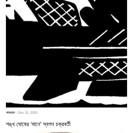
আবহমান
- Dec 31, 2020
শঙ্খ ঘোষের ‘মানে’ স্বপন চক্রবর্তী