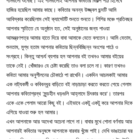
গানগুলো শুনেছি। এই গানগুলোই আপনার কবিতার বিকল্প পাঠ হিসেবে
হাজির হয়েছিল আমার কাছে। কবিতার অনন্য উজ্জ্বল ছন্দটি আমি
আবিস্কার করেছিলাম সেই ক্যাসেটটি শুনতে শুনতে। শিশির মঞ্চে প্রতিবছর
আপনার স্মৃতিতে যে অনুষ্ঠান হত, সেই অনুষ্ঠানের জন্য পাওয়া
আমন্ত্রণপত্র আমার হাতে দিয়ে বাবা আমাকে যেতে বলতেন। আমি যেতাম,
শুনতাম, মুগ্ধ হতাম আপনার কবিতার ছিন্নবিচ্ছিন্ন অংশের পাঠে ও
সংগ্রহে। কিন্তু আশ্চর্য ব্যপার হল আপনার বই তখনও আমার বইয়ের
তাকে নেই। খোঁজারও যে চেষ্টা করেছি তাও বলা চলে না। কারণ তখনও
কবিতা আমার অনুশীলনের চৌকাঠে পা রাখেনি। একদিন আচমকাই আমার
এক নাট্যকর্মী ও কবিবন্ধুর বাড়িতে বই নাড়াচাড়া করতে করতে পেয়ে গেলাম
আপনার কবিতাগ্রন্থ ‘মুন্ডহীন ধড়গুলি আহ্লাদে চিৎকার করে’। তারপর
একে একে পেলাম আরো কিছু বই। এইভাবে একটু একটু করে আপনার দিকে
এগিয়ে যাওয়া শুরু হল আমার।
এখন আপনাকে আর অদেখা অচেনা লাগে না। বাবার মুখে শোনা বর্ণনায় আর
আপনারই কবিতার অনুষঙ্গে আপনাকে বারবার খুঁজে পাই। দেখি ভাঙাচোরা ঘর