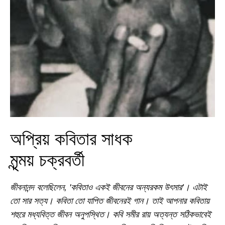
অপ্রিয় কবিতার সাধক
মৃন্ময় চক্রবর্তী
জীবনানন্দ বলেছিলেন, 'কবিতাও একই জীবনের অন্যরকম উৎসার’। এটাই
তো সার সত্য। কবিতা তো যাপিত জীবনেরই গান। তাই আপনার কবিতায়
শহুরে মধ্যবিত্ত জীবন অনুপস্থিত। কবি সমীর রায় অত্যন্ত সঠিকভাবেই