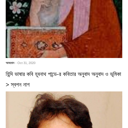
আবহমান
- Oct 31, 2020
হিন্দি ভাষার কবি হূবনাথ পান্ডে-র কবিতার অনুবাদ অনুবাদ ও ভূমিকা
> স্বপন নাগ