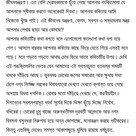
জীবনযন্ত্রণা। এত বেশি দ্রোহকালকে ছুঁয়ে গেছে আপনার পংক্তিমালা যে
আপনাকে স্বীকার করতে অনেকেরই দ্বিধা। আপনার কবিতায় আমি
নিজেকে খুঁজে পাই। এই জীবনের যন্ত্রণা, ক্লেদ, স্বপ্ন ও সম্ভাবনার মন্ত্র
আপনার লেখায় ছাড়া আর কোথায়?
আপনার কবিতাটির কথা বলতে বসে এলোমেলো কতগুলো কথা বলা হয়ে
গেল। আসলে বারবার আপনার কবিতার কাছে ফিরে যেতে গিয়ে এসবই মনে
পড়ে। মনে পড়তে পড়তে আবার চোখ ফিরে আসে কবিতাটির উপর। দেখি
এই পঙক্তিগুলির ভেতর যেন আমাদের এই স্বপ্নচ্যুত হতভম্ব সময়টি
থমকে দাঁড়িয়ে আছে। ভুবনময় চোখের জলের সমারোহ আর ক্ষুধার সভা
ঠেলে নগ্ন নির্লজ্জ নরকের বিবাহযাত্রা দেখতে দেখতে ক্লান্ত হয়ে গেছে
অসহায় বিধবা দশদিক। বোবার মতো দাঁড়িয়ে দেখছে সে, করণীয়হীন।
দিগন্তের স্বপ্নপ্রসূত ব্যর্থ সূর্যের দিকে ভিক্ষা ছুঁড়ে দিচ্ছে নির্বোধ,
বধিরেরা। চোরেরা চুমু খাচ্ছে অরুন্ধতীসম দূরবর্তী আনন্দকে আর নগ্ন
বিবসনা বসুন্ধরা নিরুপায় হয়ে অন্ন জোগাচ্ছে, মনোরঞ্জন করছে গুটিকয়ের।
কিন্তু এতকিছু দেখেও সমস্ত আকাশজুড়ে ঘুমিয়ে রয়েছে ধর্মচ্যুত,