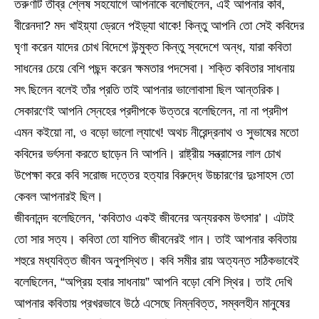
তরুণটি তীব্র শ্লেষ সহযোগে আপনাকে বলেছিলেন, এই আপনার কবি,
বীরেনদা? মদ খাইয়্যা ড্রেনে পইড়্যা থাকে! কিন্তু আপনি তো সেই কবিদের
ঘৃণা করেন যাদের চোখ বিদেশে উন্মুক্ত কিন্তু স্বদেশে অন্ধ, যারা কবিতা
সাধনের চেয়ে বেশি পছন্দ করেন ক্ষমতার পদসেবা। শক্তি কবিতার সাধনায়
সৎ ছিলেন বলেই তাঁর প্রতি তাই আপনার ভালোবাসা ছিল আন্তরিক।
সেকারণেই আপনি স্নেহের প্রদীপকে উত্তরে বলেছিলেন, না না প্রদীপ
এমন কইয়ো না, ও বড়ো ভালো ল্যাখে! অথচ নীরেন্দ্রনাথ ও সুভাষের মতো
কবিদের ভর্ৎসনা করতে ছাড়েন নি আপনি। রাষ্ট্রীয় সন্ত্রাসের লাল চোখ
উপেক্ষা করে কবি সরোজ দত্তের হত্যার বিরুদ্ধে উচ্চারণের দুঃসাহস তো
কেবল আপনারই ছিল।
জীবনানন্দ বলেছিলেন, ‘কবিতাও একই জীবনের অন্যরকম উৎসার’। এটাই
তো সার সত্য। কবিতা তো যাপিত জীবনেরই গান। তাই আপনার কবিতায়
শহুরে মধ্যবিত্ত জীবন অনুপস্থিত। কবি সমীর রায় অত্যন্ত সঠিকভাবেই
বলেছিলেন, “অপ্রিয় হবার সাধনায়” আপনি বড়ো বেশি স্থির। তাই দেখি
আপনার কবিতায় প্রখরভাবে উঠে এসেছে নিম্নবিত্ত, সম্বলহীন মানুষের