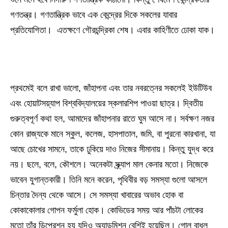
গণতন্ত্র। গণতান্ত্রিক ভাবে এক কেন্দ্রের দিকে সকলের যাবার
প্রতিযোগিতা। এতক্ষণে গৌরচন্দ্রিকা শেষ। এবার কাহিণীতে ঢোকা যাক।
প্রথমেই বলে রাখা ভালো, জাঁহাপনা এবং তার নবরত্নের সকলেই ইউটিউব
এবং হোয়াটসয়্যাপ বিশ্ববিদ্যালয়ের স্কলারশিপ পাওয়া ছাত্র। দ্বিতীয়
গুরুত্বপূর্ণ কথা হল, আমাদের জাঁহাপনার রাতে ঘুম আসে না। সর্বক্ষণ নজর
কোন রাজ্যকে মানে স্কুল, কলেজ, হাসপাতাল, জমি, বা পুরনো কারখানা, যা
আছে চোখের সামনে, তাকে ঢুকিয়ে দাও নিজের সীমানায়। কিন্তু যুদ্ধ করে
নয়। ছলে, বলে, কৌশলে। অনেকটা স্ক্র্যাপ মাল কেনার মতো। নিজেকে
ভাবেন যুগান্তকারী। তিনি মনে করেন, পৃথিবীর বড় সমস্যা গুলো আসলে
চিন্তার দৈন্য থেকে আসে। সে সমস্যা খাবারের অভাব হোক বা
কোকাকোলার গোপন ফর্মুলা হোক। কোভিডের সময় আর পাঁচটা লোকের
মতো তাঁর ডিপ্রেশন হয় যদিও অ্যাডমিশন বেশিই হয়েছিল। গোল বাধল