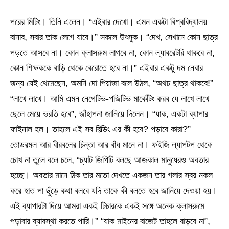
পরের মিটিং। তিনি এলেন। “এইবার দেখো। এমন একটা বিশ্ববিদ্যালয়
বানাব, সবার তাক লেগে যাবে।” সকলে উৎসুক। “দেখ, সেখানে কোন ছাত্র
পড়তে আসবে না। কোন ক্লাসরুম লাগবে না, কোন ল্যাবরেটরি থাকবে না,
কোন শিক্ষককে বাড়ি থেকে বেরোতে হবে না।” এইবার একটু দম নেবার
জন্য যেই থেমেছেন, অমনি দো পিয়াজা বলে উঠল, “অথচ ছাত্র থাকবে!”
“লাখে লাখে। আমি এমন নেগেটিভ-পজিটিভ মার্কেটিং করব যে লাখে লাখে
ছেলে মেয়ে ভরতি হবে”, জাঁহাপনা জানিয়ে দিলেন। “যাক, একটা ব্যাপার
ফাইনাল হল। তাহলে এই সব বিল্ডিং এর কী হবে? পড়াবে কারা?”
তোডরমল আর বীরবলের চিন্তা আর বাঁধ মানে না। ফইজি ল্যাপটপ থেকে
চোখ না তুলে বলে চলে, “চ্যাট জিপিটি বলছে আজকাল মানুষেরও অবতার
হচ্ছে। অবতার মানে ঠিক তার মতো দেখতে একজন তার গলার স্বর নকল
করে হাত পা ছুঁড়ে কথা বলবে যদি তাকে কী বলতে হবে জানিয়ে দেওয়া হয়।
এই ব্যাপারটা দিয়ে আমরা একই টিচারকে একই সঙ্গে অনেক ক্লাসরুমে
পড়াবার ব্যাবস্থা করতে পারি।” “যাক মাইনের বাজেট তাহলে বাড়বে না”,