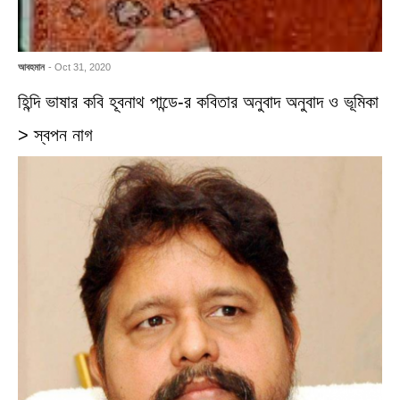
আবহমান
- Oct 31, 2020
হিন্দি ভাষার কবি হূবনাথ পান্ডে-র কবিতার অনুবাদ অনুবাদ ও ভূমিকা
> স্বপন নাগ