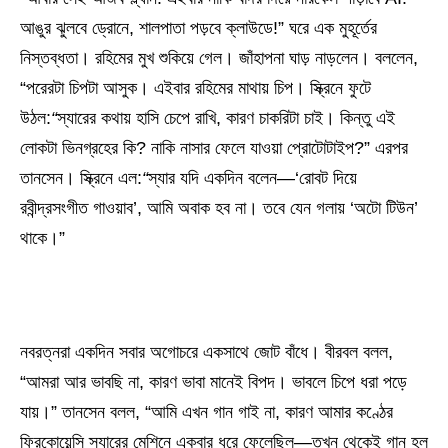
আঙুর ঝুলবে ড্রোনে, শালপাতা পড়বে ক্লাউডে!” ঘরে এক মুহূর্তের
নিস্তব্ধতা। রহিমের মুখ শুকিয়ে গেল। জাঁহাপনা ঘাড় নাড়লেন। বললেন,
“পরেরটা চিপটা আসুক। এইবার রহিমের মাথায় চিপ। স্ক্রিনে ফুটে
উঠল:
“
স্যারের কথায় হাসি চেপে রাখি, কারণ চাকরিটা চাই। কিন্তু এই
লোকটা ভিনগ্রহের কি? নাকি নাসার ফেলে যাওয়া প্রোটোটাইপ?” এরপর
তানসেন। স্ক্রিনে এল:
“
স্যার যদি একদিন বলেন—‘রোবট দিয়ে
রবীন্দ্রসংগীত গাওয়াব’, আমি অবাক হব না। তবে যেন গলায় ‘অটো টিউন’
থাকে।”
নবরত্নরা একদিন সবার অগোচরে একসাথে জোট বাঁধে। বীরবল বলল,
“আমরা আর ভাবছি না, কারণ ভাবা মানেই বিপদ। ভাবলে চিপে ধরা পড়ে
যায়।” তানসেন বলল, “আমি এখন গান গাই না, কারণ আমার কণ্ঠের
ফ্রিকোয়েন্সি স্যারের মেশিনে একবার ধরে ফেলেছিল—তখন থেকেই গান হল