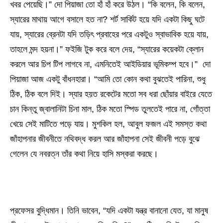
খবর পেয়েছি।” দো পিয়াজা তো হাঁ হাঁ করে উঠল। “কি বলেন, কি বলেন,
স্যারের মাথায় আগে বসালে হত না? শর্ট সার্কিট হয়ে যদি একটা কিছু ঘটে
যায়, স্যারের ব্রেনটা যদি তড়িৎ প্রবাহের পরে একটুও স্বাভাবিক হয়ে যায়,
তাহলে মন্দ হয়না।” ফইজি টুক করে বলে দেয়, “স্যারের কয়েকটা ক্লোন
করলে আর চিপ টিপ লাগবে না, এমনিতেই আইডিয়ার ভূমিকম্প হবে।” দো
পিয়াজা আজ একটু বাঁধনহারা। “আমি তো কোন কথা বুঝতেই পারিনা, শুধু
ঠিক, ঠিক বলে দিই। স্যার হয়ত রকেটের মতো সব ধরা ছোঁয়ার বাইরে যেতে
চান কিন্তু জ্বালানিটা চিনা মাল, ঠিক মতো স্পিড তুলতেই পারে না, গোঁত্তা
খেয়ে সেই মাটিতে পড়ে যায়। মুশকিল হল, আবুল ফজল এই সমস্ত কথা
জাঁহাপনার জীবনীতে নথিবদ্ধ করল আর জাঁহাপনা সেই জীবনী পড়ে বুঝে
গেলেন যে নবরত্ন তাঁর কথা নিয়ে হাসি মস্করা করছে।
প্রফেসর বুদ্ধিমান। তিনি ভাবেন, “যদি একটা যন্ত্র বানানো যেত, যা মানুষ