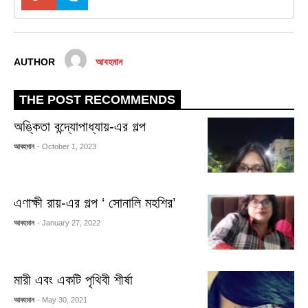
AUTHOR
আবহমান
THE POST RECOMMENDS
অঙ্কিতা বন্দ্যোপাধ্যায়-এর গল্প
আবহমান
- October 1, 2023
এণাক্ষী রায়-এর গল্প ‘ সোনালি মহশির’
আবহমান
- January 27, 2022
মারী এবং একটি পৃথিবী শীর্ষা
আবহমান
- May 30, 2021