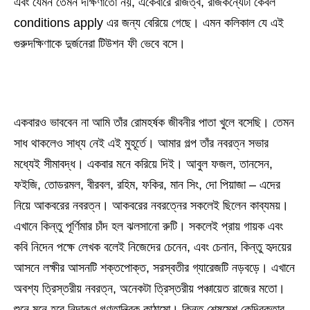
এবং যেমন তেমন দক্ষিণাতো নয়, একেবারে রাজত্ব, রাজকন্যেটা কেবল
conditions apply এর জন্য বেরিয়ে গেছে। এমন কলিকাল যে এই
গুরুদক্ষিণাকে দুর্জনেরা টিউশন ফী ভেবে বসে।
একবারও ভাববেন না আমি তাঁর রোমহর্ষক জীবনীর পাতা খুলে বসেছি। তেমন
সাধ থাকলেও সাধ্য নেই এই মুহূর্তে। আমার গল্প তাঁর নবরত্ন সভার
মধ্যেই সীমাবদ্ধ। একবার মনে করিয়ে দিই। আবুল ফজল, তানসেন,
ফইজি, তোডরমল, বীরবল, রহিম, ফকির, মান সিং, দো পিয়াজা – এদের
নিয়ে আকবরের নবরত্ন। আকবরের নবরত্নের সকলেই ছিলেন কাব্যময়।
এখানে কিন্তু পূর্ণিমার চাঁদ হল ঝলসানো রুটি। সকলেই প্রায় গায়ক এবং
কবি নিদেন পক্ষে লেখক বলেই নিজেদের চেনেন, এবং চেনান, কিন্তু হৃদয়ের
আসনে লক্ষীর আসনটি শক্তপোক্ত, সরস্বতীর গ্যারেজটি নড়বড়ে। এখানে
অবশ্য ত্রিস্তরীয় নবরত্ন, অনেকটা ত্রিস্তরীয় পঞ্চায়েত রাজের মতো।
শুনে মনে হবে নিদারুণ গণতান্ত্রিক কাঠামো। কিন্তু শেষমেশ কেন্দ্রিকতার