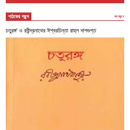
পাঠকের পছন্দ
সব পড়ুন
চতুরঙ্গ’ ও রবীন্দ্রনাথের ঈশ্বরচিন্তা রাহুল দাশগুপ্ত