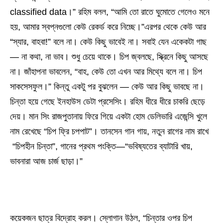
classified data।” রহিম বলল, “আমি তো রাতে ঘুমোতে গেলেও মনে
হয়, আমার স্বপ্নগুলো কেউ রেকর্ড করে নিচ্ছে।”এরপর থেকে কেউ আর
“স্যার, বাহবা!” বলে না। কেউ কিছু ভাবেই না। সবাই যেন একেকটা গাছ
— না কথা, না ভাব। শুধু চেয়ে থাকে। চিপ জ্বলছে, স্ক্রিনে কিছু আসছে
না। জাঁহাপনা ভাবলেন, “বাহ, কেউ তো এখন আর মিথ্যে বলে না। চিপ
সাকসেসফুল।” কিন্তু একটু পর বুঝলেন — কেউ আর কিছু ভাবছে না।
চিন্তা হয়ে গেছে ইনহাউস ডেটা প্রসেসিং। রহিম ধীরে ধীরে চাকরি ছেড়ে
দেয়। মান সিং রাজপুতানায় ফিরে গিয়ে একটা হোম ডেলিভারি এজেন্সি খুলে
নাম রেখেছে “চিপ ফ্রি চপপাট”। তানসেন গান গায়, নতুন রাগের নাম রাখে
“চিপহীন চিন্তা”, গানের প্রথম পংক্তি—“ভবিষ্যতের ব্যাটারি খায়,
ভাবনারা আজ চার্জ ছাড়া।”
কয়েকজন ছাত্র বিদ্রোহ করল। স্লোগান উঠল, “চিন্তার ওপর চিপ