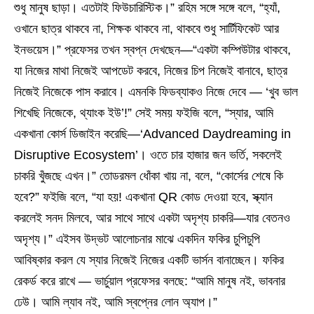
শুধু মানুষ ছাড়া। এতটাই ফিউচারিস্টিক।” রহিম সঙ্গে সঙ্গে বলে, “হ্যাঁ,
ওখানে ছাত্র থাকবে না, শিক্ষক থাকবে না, থাকবে শুধু সার্টিফিকেট আর
ইনভয়েস।” প্রফেসর তখন স্বপ্ন দেখছেন—“একটা কম্পিউটার থাকবে,
যা নিজের মাথা নিজেই আপডেট করবে, নিজের চিপ নিজেই বানাবে, ছাত্র
নিজেই নিজেকে পাস করাবে। এমনকি ফিডব্যাকও নিজে দেবে — ‘খুব ভাল
শিখেছি নিজেকে, থ্যাংক ইউ’!” সেই সময় ফইজি বলে, “স্যার, আমি
একখানা কোর্স ডিজাইন করেছি—‘Advanced Daydreaming in
Disruptive Ecosystem’। ওতে চার হাজার জন ভর্তি, সকলেই
চাকরি খুঁজছে এখন।” তোডরমল ধোঁকা খায় না, বলে, “কোর্সের শেষে কি
হবে?” ফইজি বলে, “যা হয়! একখানা QR কোড দেওয়া হবে, স্ক্যান
করলেই সনদ মিলবে, আর সাথে সাথে একটা অদৃশ্য চাকরি—যার বেতনও
অদৃশ্য।” এইসব উদ্ভট আলোচনার মাঝে একদিন ফকির চুপিচুপি
আবিষ্কার করল যে স্যার নিজেই নিজের একটি ভার্সন বানাচ্ছেন। ফকির
রেকর্ড করে রাখে — ভার্চুয়াল প্রফেসর বলছে: “আমি মানুষ নই, ভাবনার
ঢেউ। আমি ল্যাব নই, আমি স্বপ্নের লোন অ্যাপ।”