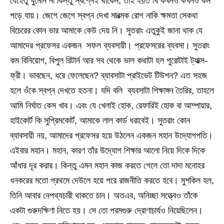
যেহেতু ঘুমোন না কিন্তু স্বপ্নেই থাকেন, তাই হয়ত ঘি কখনও কখনও কম
পড়ে যায়। জেগে জেগে স্বপ্ন দেখা মারত্মক রোগ নাকি ক্ষমতা সেকথা
বিচেরের কোন ভার আমাকে কেউ দেয় নি। সুতরাং এতুকুই জানা থাক যে
আমাদের প্রফেসর একজন সফল ব্যবসায়ী। প্রফেসরের ব্যবসা। সুতরাং
কম বিনিয়োগ, বিপুল রিটার্ন আর সব থেকে ভাল কথাটা হল পুরোটাই ট্যাক্স-
ফ্রী। ভাবছেন, ধরে ফেলেছেন? ব্যাবসাটা প্রাইভেট টিউশন? এত সহজ
হলে ওঁকে স্বপ্ন দেখতে হতনা। যদি বলি ব্যবসাটা শিক্ষাঙ্গন তৈরির, তাহলে
আমি নির্ঘাত কেস খাব। এবং যে খেলাই হোক, রেফারিই হোক বা আম্পায়ার,
হাইকোর্ট কি সুপ্রিমকোর্ট, আমাকে লাল কার্ড ধরাবেই। সুতরাং কোন
ব্যাবসায়ী নয়, আমাদের প্রফেসর হয়ে উঠলেন একজন মহান উদ্যোগপতি।
এইবার মহান। মহান, কারণ তাঁর উদ্যোগ শিক্ষার আলো নিয়ে দিকে দিকে
আঁধার দূর করার। কিন্তু এমন মহান কাজ করতে গেলে তো দাদা মনোহর
ধনকরের মতো প্রথমে দেউলে হয়ে পরে রাজনীতি করতে হবে। মুশকিল হল,
তিনি আবার নেপথ্যচারী থাকতে চান। অতএব, অনিচ্ছা সত্ত্বেও তাঁকে
একটা গুরুদক্ষিণা নিতে হয়। সে তো পরমগুরু দ্রোণাচার্যও নিয়েছিলেন।