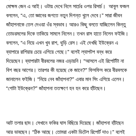
মোক্ষম জেন এ আই। ওটায় দেখে নিলে সার্চের ওপর রিসার্চ। আবুল ফজল
বললেন, “এ, তো জ্ঞানের জগতে নতুন দিগন্ত খুলে দেবে।” সারা জীবন
জাঁহাপনাকে তেল দেওয়া ওঁর স্বভাব। আরও কিছু বলতে যাচ্ছিলেন কিন্তু
তোডরমলের দিকে তাকিয়ে সামলে নিলেন। তখন রাস হাতে নিলেন ফইজি।
বললেন, “এ নিয়ে এখন খুব রাশ, থুড়ি রেস। এই দেখছি ইউক্রেন এ
ব্যাপারে রাশিয়ার চেয়ে এগিয়ে গেছে।” বলেই ল্যাপটপ বন্ধ করে
দিয়েছেন। ব্যাপারটা বীরবলের নজর এড়ায়নি। “আসলে এই রিপোর্টটা না
বিশ বছর আগের। তারপর কী হয়েছে কে জানে?” ফিসফিস করে বীরবলকে
জানালেন ফইজি। “নিয়ে নেব জাঁহাপনা?” এবার মান সিং এগিয়ে এলেন।
“গোটা ইউক্রেন?” জাঁহাপনা ততক্ষণে হন হন করে হাঁটছেন।
আট তলার ছাদ। সেখানে ফকির ঘাস বিছিয়ে দিয়েছে। জাঁহাপনা হাঁটছেন
আর ভাবছেন। “ঠিক আছে। তোমরা একটা ডিটেল রিপোর্ট দাও।” বলেই