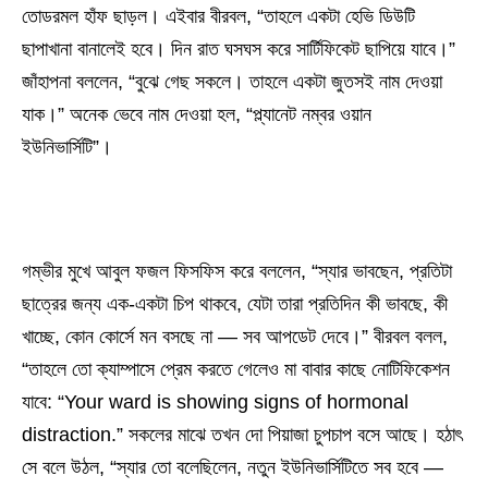
তোডরমল হাঁফ ছাড়ল। এইবার বীরবল, “তাহলে একটা হেভি ডিউটি
ছাপাখানা বানালেই হবে। দিন রাত ঘসঘস করে সার্টিফিকেট ছাপিয়ে যাবে।”
জাঁহাপনা বললেন, “বুঝে গেছ সকলে। তাহলে একটা জুতসই নাম দেওয়া
যাক।” অনেক ভেবে নাম দেওয়া হল, “প্ল্যানেট নম্বর ওয়ান
ইউনিভার্সিটি”।
গম্ভীর মুখে আবুল ফজল ফিসফিস করে বললেন, “স্যার ভাবছেন, প্রতিটা
ছাত্রের জন্য এক-একটা চিপ থাকবে, যেটা তারা প্রতিদিন কী ভাবছে, কী
খাচ্ছে, কোন কোর্সে মন বসছে না — সব আপডেট দেবে।” বীরবল বলল,
“তাহলে তো ক্যাম্পাসে প্রেম করতে গেলেও মা বাবার কাছে নোটিফিকেশন
যাবে: “Your ward is showing signs of hormonal
distraction.” সকলের মাঝে তখন দো পিয়াজা চুপচাপ বসে আছে। হঠাৎ
সে বলে উঠল, “স্যার তো বলেছিলেন, নতুন ইউনিভার্সিটিতে সব হবে —