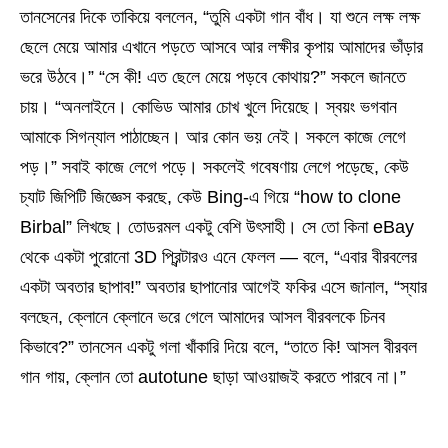
তানসেনের দিকে তাকিয়ে বললেন, “তুমি একটা গান বাঁধ। যা শুনে লক্ষ লক্ষ
ছেলে মেয়ে আমার এখানে পড়তে আসবে আর লক্ষীর কৃপায় আমাদের ভাঁড়ার
ভরে উঠবে।” “সে কী! এত ছেলে মেয়ে পড়বে কোথায়?” সকলে জানতে
চায়। “অনলাইনে। কোভিড আমার চোখ খুলে দিয়েছে। স্বয়ং ভগবান
আমাকে সিগন্যাল পাঠাচ্ছেন। আর কোন ভয় নেই। সকলে কাজে লেগে
পড়।” সবাই কাজে লেগে পড়ে। সকলেই গবেষণায় লেগে পড়েছে, কেউ
চ্যাট জিপিটি জিজ্ঞেস করছে, কেউ Bing-এ গিয়ে “how to clone
Birbal” লিখছে। তোডরমল একটু বেশি উৎসাহী। সে তো কিনা eBay
থেকে একটা পুরোনো 3D প্রিন্টারও এনে ফেলল — বলে, “এবার বীরবলের
একটা অবতার ছাপাব!” অবতার ছাপানোর আগেই ফকির এসে জানাল, “স্যার
বলছেন, ক্লোনে ক্লোনে ভরে গেলে আমাদের আসল বীরবলকে চিনব
কিভাবে?” তানসেন একটু গলা খাঁকারি দিয়ে বলে, “তাতে কি! আসল বীরবল
গান গায়, ক্লোন তো autotune ছাড়া আওয়াজই করতে পারবে না।”