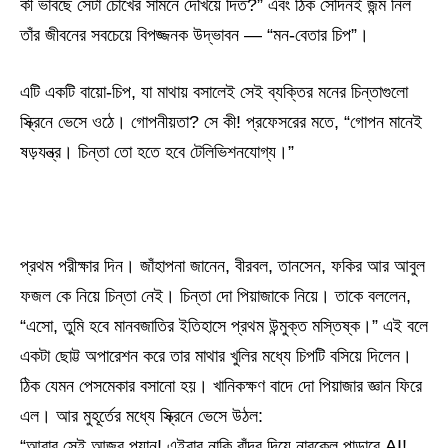
কী ভাবছে সেটা চোখের সামনে দেখিয়ে দিত?” এবং ঠিক সেদিনই জন্ম নিল
তাঁর জীবনের সবচেয়ে বিপজ্জনক উদ্ভাবন — “মন-বেতার চিপ”।
এটি একটি বায়ো-চিপ, যা মাথায় বসালেই সেই ব্যক্তির মনের চিন্তাগুলো
স্ক্রিনে ভেসে ওঠে। গোপনীয়তা? সে কী! প্রফেসরের মতে, “গোপন মানেই
ষড়যন্ত্র। চিন্তা তো হতে হবে টেলিভিশনযোগ্য।”
প্রথম পরীক্ষার দিন। জাঁহাপনা জানেন, বীরবল, তানসেন, ফকির আর আবুল
ফজল কে নিয়ে চিন্তা নেই। চিন্তা দো পিয়াজাকে নিয়ে। তাকে বললেন,
“এসো, তুমি হবে মানবজাতির ইতিহাসে প্রথম উন্মুক্ত মস্তিষ্ক।” এই বলে
একটা ছোট্ট অপারেশন করে তার মাথার খুলির মধ্যে চিপটি বসিয়ে দিলেন।
ঠিক যেমন পেসমেকার বসানো হয়। খানিকক্ষণ বাদে দো পিয়াজার জ্ঞান ফিরে
এল। আর মুহূর্তের মধ্যে স্ক্রিনে ভেসে উঠল:
“আবার সেই আজব প্ল্যান! এইবার নাকি বাঁদর দিয়ে নারকেল পাড়াবে AI!