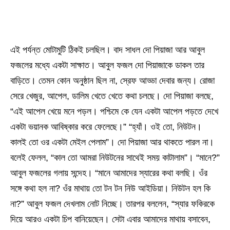
এই পর্যন্ত মোটামুটি ঠিকই চলছিল। বাদ সাধল দো পিয়াজা আর আবুল
ফজলের মধ্যে একটা সাক্ষাত। আবুল ফজল দো পিয়াজাকে ডাকল তার
বাড়িতে। তেমন কোন অনুষ্ঠান ছিল না, স্রেফ আড্ডা দেবার জন্য। রোজা
সেরে খেজুর, আপেল, ডালিম খেতে খেতে কথা চলছে। দো পিয়াজা বলছে,
“এই আপেল খেয়ে মনে পড়ল। পশ্চিমে কে যেন একটা আপেল পড়তে দেখে
একটা ভয়ানক আবিষ্কার করে ফেলেছে।” “হ্যাঁ। ওই তো, নিউটন।
কালই তো ওর একটা মেইল পেলাম”। দো পিয়াজা আর থাকতে পারল না।
বলেই ফেলল, “কাল তো আমরা নিউটনের সাথেই সময় কাটালাম”। “মানে?”
আবুল ফজলের গলায় সন্দেহ। “মানে আমাদের স্যারের কথা বলছি। ওঁর
সঙ্গে কথা হল না? ওঁর মাথায় তো টন টন নিউ আইডিয়া। নিউটন হল কি
না?” আবুল ফজল দেখলাম নোট নিচ্ছে। তারপর বললেন, “স্যার ফকিরকে
দিয়ে আরও একটা চিপ বানিয়েছেন। সেটা এবার আমাদের মাথায় বসাবেন,