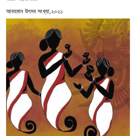
আবহমান উৎসব সংখ্যা,২০২১