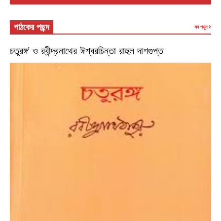
পাঠকের পছন্দ
সব পড়ুন
চতুরঙ্গ’ ও রবীন্দ্রনাথের ঈশ্বরচিন্তা রাহুল দাশগুপ্ত