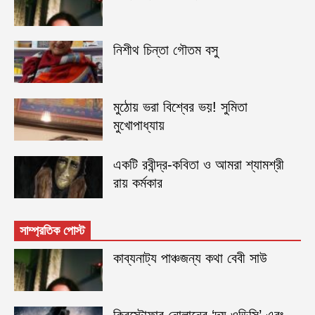
নিশীথ চিন্তা গৌতম বসু
মুঠোয় ভরা বিশ্বের ভয়! সুমিতা
মুখোপাধ্যায়
একটি রবীন্দ্র-কবিতা ও আমরা শ্যামশ্রী
রায় কর্মকার
সাম্প্রতিক পোস্ট
কাব্যনাট্য পাঞ্চজন্য কথা বেবী সাউ