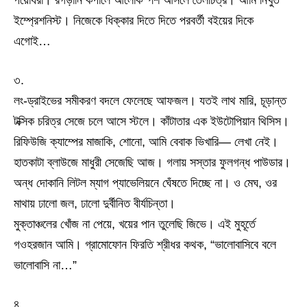
ইম্প্রেশনিস্ট। নিজেকে ধিক্কার দিতে দিতে পরবর্তী বইয়ের দিকে
এগোই…
৩.
লং-ড্রাইভের সমীকরণ বদলে ফেলেছে আফজল। যতই লাথ মারি, চূড়ান্ত
টক্সিক চরিত্র সেজে চলে আসে স্টলে। কাঁটাতার এক ইউটোপিয়ান থিসিস।
রিফিউজি ক্যাম্পের মাজাকি, শোনো, আমি বেবাক ভিখারি— লেখা নেই।
হাতকাটা ব্লাউজে মাধুরী সেজেছি আজ। গলায় সস্তার ফুলগন্ধ পাউডার।
অন্ধ দোকানি লিটল ম্যাগ প্যাভেলিয়নে ঘেঁষতে দিচ্ছে না। ও মেঘ, ওর
মাথায় ঢালো জল, ঢালো দুর্বীনিত বীর্যচিন্তা।
মুক্তাঞ্চলের খোঁজ না পেয়ে, খয়ের পান তুলেছি জিভে। এই মুহূর্তে
গওহরজান আমি। গ্রামোফোন ফিরতি শ্রীধর কথক, “ভালোবাসিবে বলে
ভালোবাসি না…”
৪.