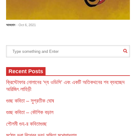
আবহমান
- Oct 6, 2021
Recent Posts
ক্রিস্টোফার নোলানের ‘দ্য ওডিসি’ এবং একটি অতিকথনের শব ব্যবচ্ছেদ
অরিজিৎ লাহিড়ী
গুচ্ছ কবিতা – সুপ্রতীক ঘোষ
গুচ্ছ কবিতা – কৌশিক বড়াল
পৌলমী গুহ-র কবিতাগুচ্ছ
মুঠোয় ভরা বিশ্বের ভয়! সুমিতা মুখোপাধ্যায়