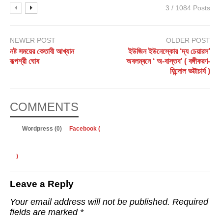
3 / 1084 Posts
NEWER POST
OLDER POST
নষ্ট সময়ের কেতাবী আখ্যান
ইউজিন ইউনেস্কোর ‘দ্য চেয়ারস’
রূপশ্রী ঘোষ
অবলম্বনে ‘ অ-বাস্তব’ ( বঙ্গীকরণ-
হিন্দোল ভট্টাচার্য )
COMMENTS
Wordpress (0)
Facebook (
)
Leave a Reply
Your email address will not be published.
Required
fields are marked
*