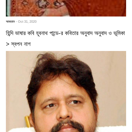
আবহমান
- Oct 31, 2020
হিন্দি ভাষার কবি হূবনাথ পান্ডে-র কবিতার অনুবাদ অনুবাদ ও ভূমিকা
> স্বপন নাগ