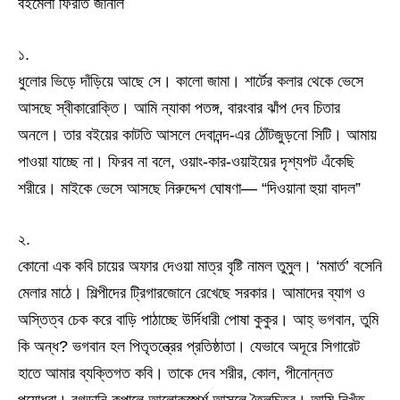
বইমেলা ফিরতি জার্নাল
১.
ধুলোর ভিড়ে দাঁড়িয়ে আছে সে। কালো জামা। শার্টের কলার থেকে ভেসে
আসছে স্বীকারোক্তি। আমি ন্যাকা পতঙ্গ, বারংবার ঝাঁপ দেব চিতার
অনলে। তার বইয়ের কাটতি আসলে দেবানন্দ-এর ঠোঁটজুড়নো সিটি। আমায়
পাওয়া যাচ্ছে না। ফিরব না বলে, ওয়াং-কার-ওয়াইয়ের দৃশ্যপট এঁকেছি
শরীরে। মাইকে ভেসে আসছে নিরুদ্দেশ ঘোষণা— “দিওয়ানা হুয়া বাদল”
২.
কোনো এক কবি চায়ের অফার দেওয়া মাত্র বৃষ্টি নামল তুমুল। ‘মমার্ত’ বসেনি
মেলার মাঠে। শিল্পীদের ট্রিগারজোনে রেখেছে সরকার। আমাদের ব্যাগ ও
অস্তিত্ব চেক করে বাড়ি পাঠাচ্ছে উর্দিধারী পোষা কুকুর। আহ্ ভগবান, তুমি
কি অন্ধ? ভগবান হল পিতৃতন্ত্রের প্রতিষ্ঠাতা। যেভাবে অদূরে সিগারেট
হাতে আমার ব্যক্তিগত কবি। তাকে দেব শরীর, কোল, পীনোন্নত
পয়োধরা। রগড়ানি কপালে আলোকস্পর্শ আসলে তৈলচিত্র। আমি নিখুঁত