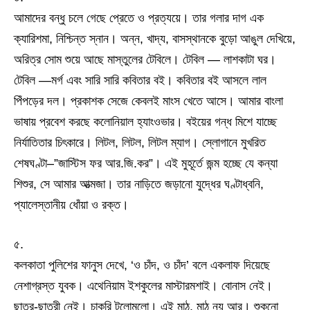
আমাদের বন্ধু চলে গেছে প্রেতে ও প্রত্যয়ে। তার গলার দাগ এক
ক্যারিশমা, নিশ্চিন্ত স্নান। অন্ন, খাদ্য, বাসস্থানকে বুড়ো আঙুল দেখিয়ে,
অরিত্র সোম শুয়ে আছে মাস্তুলের টেবিলে। টেবিল — লাশকাটা ঘর।
টেবিল —মর্গ এবং সারি সারি কবিতার বই। কবিতার বই আসলে লাল
পিঁপড়ের দল। প্রকাশক সেজে কেবলই মাংস খেতে আসে। আমার বাংলা
ভাষায় প্রবেশ করছে কলোনিয়াল হ্যাংওভার। বইয়ের গন্ধ মিশে যাচ্ছে
নির্যাতিতার চিৎকারে। লিটল, লিটল, লিটল ম্যাগ। স্লোগানে মুখরিত
শেষঘণ্টা–”জাস্টিস ফর আর.জি.কর”। এই মুহূর্তে জন্ম হচ্ছে যে কন্যা
শিশুর, সে আমার আত্মজা। তার নাড়িতে জড়ানো যুদ্ধের ঘণ্টাধ্বনি,
প্যালেস্তানীয় ধোঁয়া ও রক্ত।
৫.
কলকাতা পুলিশের ফানুস দেখে, ‘ও চাঁদ, ও চাঁদ’ বলে একলাফ দিয়েছে
নেশাগ্রস্ত যুবক। এথেনিয়াম ইশকুলের মাস্টারমশাই। বোনাস নেই।
ছাত্র-ছাত্রী নেই। চাকরি টলোমলো। এই মাঠ, মাঠ নয় আর। শুকনো