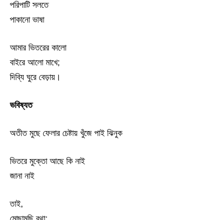
পরিপাটি সলতে
পাকানো ভাষা
আমার ভিতরের কালো
বাইরে আলো মাখে;
দিব্যি ঘুরে বেড়ায়।
ভবিষ্যত
অতীত মুছে ফেলার চেষ্টায় খুঁজে পাই ঝিনুক
ভিতরে মুক্তো আছে কি নাই
জানা নাই
তাই,
মোছামুছি বৃথা;