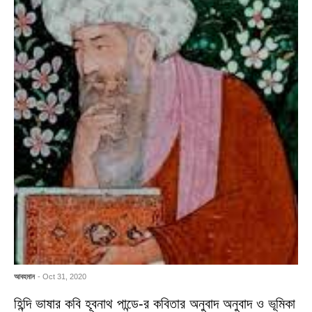
আবহমান
- Oct 31, 2020
হিন্দি ভাষার কবি হূবনাথ পান্ডে-র কবিতার অনুবাদ অনুবাদ ও ভূমিকা