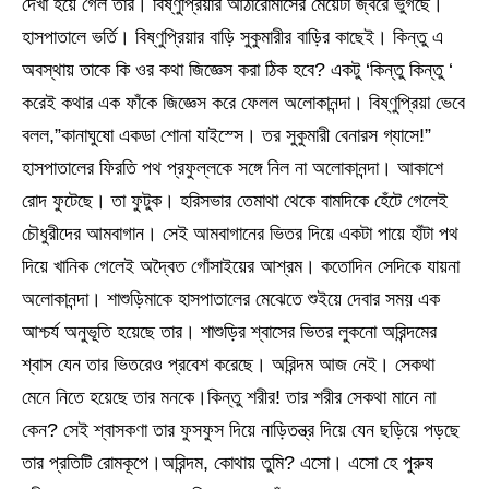
দেখা হয়ে গেল তার। বিষ্ণুপ্রিয়ার আঠারোমাসের মেয়েটা জ্বরে ভুগছে।
হাসপাতালে ভর্তি। বিষ্ণুপ্রিয়ার বাড়ি সুকুমারীর বাড়ির কাছেই। কিন্তু এ
অবস্থায় তাকে কি ওর কথা জিজ্ঞেস করা ঠিক হবে? একটু ‘কিন্তু কিন্তু ‘
করেই কথার এক ফাঁকে জিজ্ঞেস করে ফেলল অলোকানন্দা। বিষ্ণুপ্রিয়া ভেবে
বলল,”কানাঘুষো একডা শোনা যাইস্সে। তর সুকুমারী বেনারস গ্যাসে!”
হাসপাতালের ফিরতি পথ প্রফুল্লকে সঙ্গে নিল না অলোকানন্দা। আকাশে
রোদ ফুটেছে। তা ফুটুক। হরিসভার তেমাথা থেকে বামদিকে হেঁটে গেলেই
চৌধুরীদের আমবাগান। সেই আমবাগানের ভিতর দিয়ে একটা পায়ে হাঁটা পথ
দিয়ে খানিক গেলেই অদ্বৈত গোঁসাইয়ের আশ্রম। কতোদিন সেদিকে যায়না
অলোকানন্দা। শাশুড়িমাকে হাসপাতালের মেঝেতে শুইয়ে দেবার সময় এক
আশ্চর্য অনুভূতি হয়েছে তার। শাশুড়ির শ্বাসের ভিতর লুকনো অরিন্দমের
শ্বাস যেন তার ভিতরেও প্রবেশ করেছে। অরিন্দম আজ নেই। সেকথা
মেনে নিতে হয়েছে তার মনকে।কিন্তু শরীর! তার শরীর সেকথা মানে না
কেন? সেই শ্বাসকণা তার ফুসফুস দিয়ে নাড়িতন্ত্র দিয়ে যেন ছড়িয়ে পড়ছে
তার প্রতিটি রোমকূপে।অরিন্দম, কোথায় তুমি? এসো। এসো হে পুরুষ