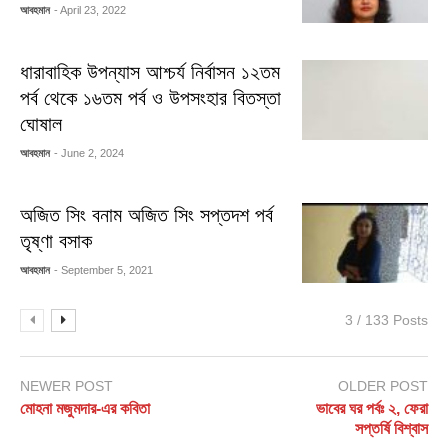
আবহমান
- April 23, 2022
ধারাবাহিক উপন্যাস আশ্চর্য নির্বাসন ১২তম
পর্ব থেকে ১৬তম পর্ব ও উপসংহার বিতস্তা
ঘোষাল
আবহমান
- June 2, 2024
অজিত সিং বনাম অজিত সিং সপ্তদশ পর্ব
তৃষ্ণা বসাক
আবহমান
- September 5, 2021
3 / 133 Posts
NEWER POST
OLDER POST
মোহনা মজুমদার-এর কবিতা
ভাবের ঘর পর্বঃ ২, ফেরা
সপ্তর্ষি বিশ্বাস