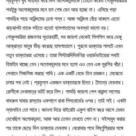
প্রফুল্ল খুব সাহায্য করে দিল অলোকানন্দাকে।টোটো করেও গোকুলঘরিয়ার
পথটুকু অলোকানন্দার মনে হল শেষ যেন আর হচ্ছে না। এলিয়ে পড়া
শাশুড়ির গায়ে অরিন্দমের চেনা গন্ধ। আজ অরিন্দম বেঁচে থাকলে এতো
ঝড়ঝাপ্টা তাকে সইতে হতো! হাসপাতালের অবস্থা ভালো নয়।
গোকুলঘরিয়া রাজনগর সূতারহাটি, সব জায়গা থেকেই পিলপিল করে ডেঙ্গু
আক্রান্ত মানুষ ভীড় করেছে হাসপাতালে। পুরনো ডাক্তার পালটে এখন
নতুন ডাক্তাররা এসেছে। তারা সিস্টারদিদিমণিরা ওয়ার্ডভাইয়েরা সবাই
হিমহিম খাচ্ছে যেন।অলোকানন্দার মনে হলো এও যেন এক মুরগির খাঁচা।
সেখানে গিজগিজ করছে পাখি। এক একটি বেডে তিন চারজন। মেঝেতে
চলার পথ নেই। প্রফুল্ল একজন ডাক্তারকে চিনত। টৈতন্য দেবনাথ।
রোগীকে দেখামাত্র ভর্তি করে নিল। শাশুড়ি জায়গা পেল বারান্দা লাগোয়
বাথরুম যাবার রাস্তার একপাশে রাখা পিসবোর্ডের ওপর। তাই সই। একটা
স্যালাইন তো পাবে। জানলা দিয়ে বাইরেটা একুশ বাইশ বছর আগে যেমন
দেখেছিল অলোকানন্দা, আজ আর তেমন দেখতে পেল না। সইসাবুদ করার
পর তাকে ছেড়ে দিল ডাক্তার দেবনাথ। বেরোবার পথে বিষ্ণুপ্রিয়ার সঙ্গে