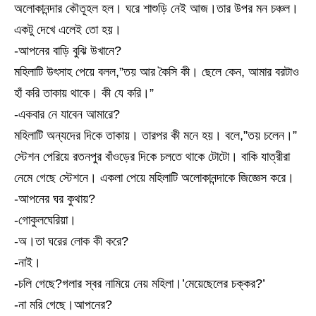
অলোকানন্দার কৌতূহল হল। ঘরে শাশুড়ি নেই আজ।তার উপর মন চঞ্চল।
একটু দেখে এলেই তো হয়।
-আপনের বাড়ি বুঝি উখানে?
মহিলাটি উৎসাহ পেয়ে বলল,”তয় আর কৈসি কী। ছেলে কেন, আমার বরটাও
হাঁ করি তাকায় থাকে। কী যে করি।”
-একবার নে যাবেন আমারে?
মহিলাটি অন্যদের দিকে তাকায়। তারপর কী মনে হয়। বলে,”তয় চলেন।”
স্টেশন পেরিয়ে রতনপুর বাঁওড়ের দিকে চলতে থাকে টোটো। বাকি যাত্রীরা
নেমে গেছে স্টেশনে। একলা পেয়ে মহিলাটি অলোকানন্দাকে জিজ্ঞেস করে।
-আপনের ঘর কুথায়?
-গোকুলঘেরিয়া।
-অ।তা ঘরের লোক কী করে?
-নাই।
-চলি গেছে?গলার স্বর নামিয়ে নেয় মহিলা।’মেয়েছেলের চক্কর?’
-না মরি গেছে।আপনের?