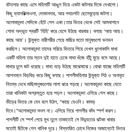
বটতলার কাছে এসে মহিলাটি আঙুল দিয়ে একটা জটলার দিকে দেখালো।
কিছু ভ্যানরিক্সাওলা, দোকানদার, আর পথচলতি ছেলেবুড়োর জটলা।
অলোকানন্দা সেদিকে হেঁটে গেল একা।তার ভিতর থেকে সেই আমবাগানে
শোনা অদ্ভুত স্বরটি ‘হিহি’ করে হেসে উঠছে বারবার। বলছে ‘আয় আয়।
কাছে আয়’। উন্মুক্ত নারীশরীর পেয়ে মাছির মতো মানুষগুলো ভনভন
করছিল। অলোকানন্দা তাদের সরিয়ে ভিতরে গিয়ে দেখল ধুলোকালি মাখা
একটি মহিলা তার স্তন দুই হাতে ঢেকে মাথা গুঁজে হাঁটু মুড়ে বসে আছে।
মাথার চুলে জট ধরেছে। মাথা নড়ে উঠছে মাঝেমাঝে। বোঝা যাচ্ছে মহিলাটি
আপনমনে বিড়বিড় করে কিছু বলছে। পাগলীমহিলার উন্মুক্ত পিঠ ও অনাবৃত
নিতম্ব দেখে মাছিমানুষগুলোর লালা ঝরে পড়ছে। অলোকানন্দা কাছে যেতে
তারা খানিকটা অপ্রস্তুত হয়ে পড়ল। অলোকানন্দা এগিয়ে গেল কাছে।
ভীড়ের ভিতর কে যেন বলে উঠল, “কাছে যেওনি। কামড়
দিবে।”অলোকানন্দা শুনল না। এগিয়ে গিয়ে পাগলীর কাঁধ স্পর্শ করল।
পাগলীটি সে স্পর্শ পেয়ে মুখ তুলে তাকাতেই সে বিদ্যুতের ঝটকা খাবার
মতোই ছিটকে গেল খানিক দূরে। বিস্ফারিত চোখে নিজের অজান্তেই ভিতর