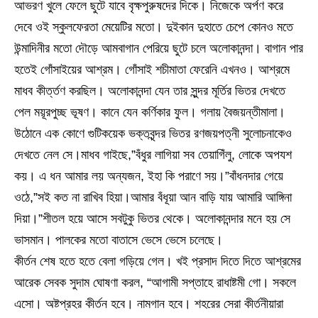
আভরণ খুলে ফেলে ছুটে যাবে বৃক্ষপুরুষদের দিকে। নিজেকে অর্পণ করে
দেবে ওই স্কুলফেরতা মেয়েটির মতো। দুইকান দুহাতে চেপে কোনও মতে
উন্মাদিনীর মতো দৌড়ে আমবাগান পেরিয়ে ছুটে চলে অলোকানন্দা। বাগান পার
হতেই গোঁসাইয়ের আশ্রম। গোঁসাই শচীমাতা ফেরেনি এখনও। আশ্রমে
মাধব কীর্ত্তণ করছিল। অলোকানন্দা যেন তার সুন্দর মূর্তির ভিতর দেখতে
পেল ময়ূরপুচ্ছ ভূষণ। কানে যেন কর্ণিকার ফুল। গলায় বৈজয়ন্তীমালা।
উঠোনে এক কোণে গুটিকয়েক ভক্তবৃন্দর ভিতর রণজয়পত্নী সুলোচনাকেও
দেখতে নেল সে।মাধব গাইছে,”বঁধুর লাগিয়া সব তেয়াগিঁলু, লোকে অপযশ
কয়। এ ধন আমার লয় অন্যজন, ইহা কি পরাণে সয়।”বাঁধনদার গেয়ে
ওঠে,”সই কত না রাখিব হিয়া।আমার বঁধূয়া আন বাড়ি যায় আমারি আঙ্গিনা
দিয়া।”শীতল হয়ে আসে সবটুকু ভিতর থেকে। অলোকানন্দার মনে হয় সে
ভাসমান। পালকের মতো বাতাসে ভেসে ভেসে চলেছে।
কীর্তন শেষ হতে হতে বেলা গড়িয়ে গেল। খই প্রসাদ দিতে দিতে আশ্রমের
আরেক সেবক সুদাম ঘোষণা করল, “আগামী সপ্তাহে রাধাষ্টমী গো। সকলে
এসো। অষ্টপ্রহর কীর্তন হবে। নামগান হবে। শহরের সেরা কীর্তনীয়ারা