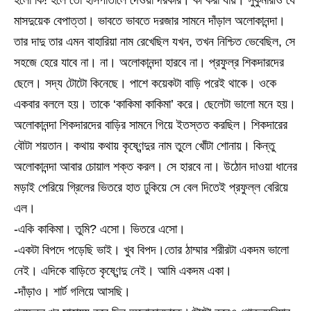
হলো কি! হলে তো হাসপাতালে দেওয়া দরকার। কী করা যায়। সুকুমারীও যে
মাসদুয়েক বেপাত্তা। ভাবতে ভাবতে দরজার সামনে দাঁড়াল অলোকানন্দা।
তার দাদু তার এমন বাহারিয়া নাম রেখেছিল যখন, তখন নিশ্চিত ভেবেছিল, সে
সহজে হেরে যাবে না। না। অলোকানন্দা হারবে না। প্রফুল্র শিকদারদের
ছেলে। সদ্য টোটো কিনেছে। পাশে কয়েকটা বাড়ি পরেই থাকে। ওকে
একবার বললে হয়। তাকে ‘কাকিমা কাকিমা’ করে। ছেলেটা ভালো মনে হয়।
অলোকানন্দা শিকদারদের বাড়ির সামনে গিয়ে ইতস্তত করছিল। শিকদারের
বৌটা শয়তান। কথায় কথায় কৃষ্ণেন্দুর নাম তুলে খোঁটা শোনায়। কিন্তু
অলোকানন্দা আবার চোয়াল শক্ত করল। সে হারবে না। উঠোন দাওয়া ধানের
মড়াই পেরিয়ে গ্রিলের ভিতরে হাত ঢুকিয়ে সে বেল দিতেই প্রফুল্ল বেরিয়ে
এল।
-একি কাকিমা। তুমি? এসো। ভিতরে এসো।
-একটা বিপদে পড়েছি ভাই। খুব বিপদ।তোর ঠাম্মার শরীরটা একদম ভালো
নেই। এদিকে বাড়িতে কৃষ্ণেন্দু নেই। আমি একদম একা।
-দাঁড়াও। শার্ট গলিয়ে আসছি।