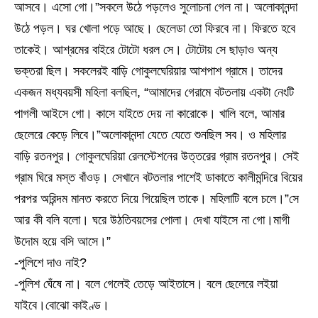
আসবে। এসো গো।”সকলে উঠে পড়লেও সুলোচনা গেল না। অলোকানন্দা
উঠে পড়ল। ঘর খোলা পড়ে আছে। ছেলেডা তো ফিরবে না। ফিরতে হবে
তাকেই। আশ্রমের বাইরে টোটো ধরল সে। টোটোয় সে ছাড়াও অন্য
ভক্তরা ছিল। সকলেরই বাড়ি গোকুলঘেরিয়ার আশপাশ গ্রামে। তাদের
একজন মধ্যবয়সী মহিলা বলছিল, “আমাদের গেরামে বটতলায় একটা নেংটি
পাগলী আইসে গো। কাসে যাইতে দেয় না কারোকে। খালি বলে, আমার
ছেলেরে কেড়ে লিবে।”অলোকানন্দা যেতে যেতে শুনছিল সব। ও মহিলার
বাড়ি রতনপুর। গোকুলঘেরিয়া রেলস্টেশনের উত্তরের গ্রাম রতনপুর। সেই
গ্রাম ঘিরে মস্ত বাঁওড়। সেখানে বটতলার পাশেই ডাকাতে কালীমন্দিরে বিয়ের
পরপর অরিন্দম মানত করতে নিয়ে গিয়েছিল তাকে। মহিলাটি বলে চলে।”সে
আর কী বলি বলো। ঘরে উঠতিবয়সের পোলা। দেখা যাইসে না গো।মাগী
উদোম হয়ে বসি আসে।”
-পুলিশে দাও নাই?
-পুলিশ ঘেঁষে না। বলে গেলেই তেড়ে আইতাসে। বলে ছেলেরে লইয়া
যাইবে।বোঝো কাইণ্ড।