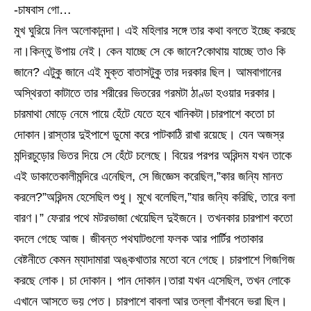
-চাষবাস গো…
মুখ ঘুরিয়ে নিল অলোকানন্দা। এই মহিলার সঙ্গে তার কথা বলতে ইচ্ছে করছে
না।কিন্তু উপায় নেই। কেন যাচ্ছে সে কে জানে?কোথায় যাচ্ছে তাও কি
জানে? এটুকু জানে এই মুক্ত বাতাসটুকু তার দরকার ছিল। আমবাগানের
অস্থিরতা কাটাতে তার শরীরের ভিতরের গরমটা ঠাণ্ডা হওয়ার দরকার।
চারমাথা মোড়ে নেমে পায়ে হেঁটে যেতে হবে খানিকটা।চারপাশে কতো চা
দোকান।রাস্তার দুইপাশে ডুমো করে পাটকাঠি রাখা রয়েছে। যেন অজস্র
মন্দিরচুড়োর ভিতর দিয়ে সে হেঁটে চলেছে। বিয়ের পরপর অরিন্দম যখন তাকে
এই ডাকাতেকালীমন্দিরে এনেছিল, সে জিজ্ঞেস করেছিল,”কার জন্যি মানত
করলে?”অরিন্দম হেসেছিল শুধু। মুখে বলেছিল,”যার জন্যি করিছি, তারে বলা
বারণ।” ফেরার পথে মটরভাজা খেয়েছিল দুইজনে। তখনকার চারপাশ কতো
বদলে গেছে আজ। জীবন্ত পথঘাটগুলো ফলক আর পার্টির পতাকার
বেষ্টনীতে কেমন ম্যাদামারা অঙ্কখাতার মতো বনে গেছে। চারপাশে গিজগিজ
করছে লোক। চা দোকান। পান দোকান।তারা যখন এসেছিল, তখন লোকে
এখানে আসতে ভয় পেত। চারপাশে বাবলা আর তল্লা বাঁশবনে ভরা ছিল।