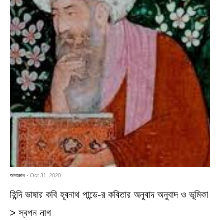
আবহমান
- Oct 31, 2020
হিন্দি ভাষার কবি হূবনাথ পান্ডে-র কবিতার অনুবাদ অনুবাদ ও ভূমিকা
> স্বপন নাগ