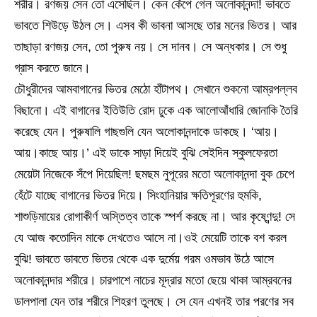
শরীর। রণজয় সেন তো এসেছিল। কেন কেঁপে গেল অলোকানন্দা! ভাবতে
ভাবতে শিউড়ে উঠল সে। এসব কী ভাবনা আসছে তার মনের ভিতর। আর
তাছাড়া রণজয় সেন, তো পুরুষ নয়। সে দানব। সে অন্ধকার। সে শুধু
গ্রাস করতে জানে।
চৌধুরীদের আমবাগানের ভিতর মেঠো হাঁটাপথ। সেখানে শুকনো আম্রপল্লব
বিছানো। এই বাগানের ইতিউতি রোদ ঢুকে এক আলোআঁধারি জোনাকি তৈরি
করেছে যেন। পুরুষালি গাছগুলি যেন অলোকানন্দাকে ডাকছে। ‘আয়।
আয়।কাছে আয়।’ এই ডাকে সাড়া দিয়েই বুঝি সেইদিন স্কুলফেরতা
মেয়েটা নিজেকে সঁপে দিয়েছিল! ছমছম নুপূরের মতো অলোকানন্দা বুক চেপে
হেঁটে যাচ্ছে বাগানের ভিতর দিয়ে। সিংহানিয়ার ক্ষতিপূরণের হুমকি,
শাশুড়িমায়ের রোগাকীর্ণ অস্তিত্ব তাকে স্পর্শ করছে না। আর কৃষ্ণেন্দু! সে
যে আজ কতোদিন মাকে দেখতেও আসে না।ওই মেয়েটি তাকে বশ করল
বুঝি! ভাবতে ভাবতে ভিতর থেকে এক দুর্মেয় গরম ওমভাব উঠে আসে
অলোকানন্দার শরীরে। চারপাশে নাচের মূদ্রার মতো ছেয়ে থাকা আম্রবনের
ডালপালা যেন তার শরীরে শিহরণ তুলছে। সে যেন এখনই তার পরণের সব