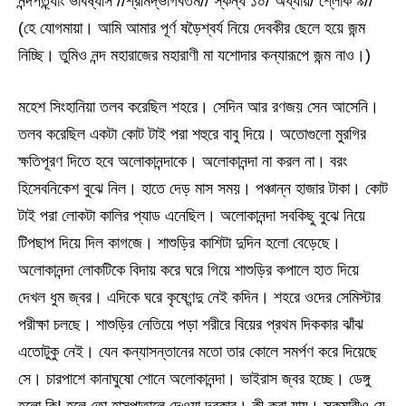
নন্দপত্ন্যাং ভবিষ্যসি //শ্রীমদ্ভাগবতম// স্কন্ধ ১০/ অধ্যায়/ শ্লোক ৯//
(হে যোগমায়া। আমি আমার পূর্ণ ষড়ৈশ্বর্য নিয়ে দেবকীর ছেলে হয়ে জন্ম
নিচ্ছি। তুমিও নন্দ মহারাজের মহারাণী মা যশোদার কন্যারূপে জন্ম নাও।)
মহেশ সিংহানিয়া তলব করেছিল শহরে। সেদিন আর রণজয় সেন আসেনি।
তলব করেছিল একটা কোট টাই পরা শহুরে বাবু দিয়ে। অতোগুলো মুরগির
ক্ষতিপূরণ দিতে হবে অলোকানন্দাকে। অলোকানন্দা না করল না। বরং
হিসেবনিকেশ বুঝে নিল। হাতে দেড় মাস সময়। পঞ্চান্ন হাজার টাকা। কোট
টাই পরা লোকটা কালির প্যাড এনেছিল। অলোকানন্দা সবকিছু বুঝে নিয়ে
টিপছাপ দিয়ে দিল কাগজে। শাশুড়ির কাশিটা দুদিন হলো বেড়েছে।
অলোকানন্দা লোকটিকে বিদায় করে ঘরে গিয়ে শাশুড়ির কপালে হাত দিয়ে
দেখল ধুম জ্বর। এদিকে ঘরে কৃষ্ণেন্দু নেই কদিন। শহরে ওদের সেমিস্টার
পরীক্ষা চলছে। শাশুড়ির নেতিয়ে পড়া শরীরে বিয়ের প্রথম দিককার ঝাঁঝ
এতোটুকু নেই। যেন কন্যাসন্তানের মতো তার কোলে সমর্পণ করে দিয়েছে
সে। চারপাশে কানাঘুষো শোনে অলোকানন্দা। ভাইরাস জ্বর হচ্ছে। ডেঙ্গু