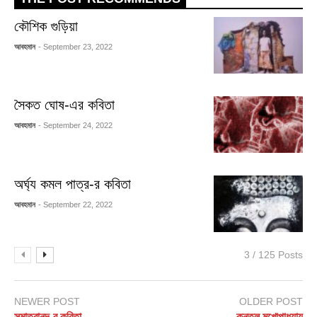
কৌশিক গুড়িয়া
আবহমান
- September 23, 2022
সৈকত ঘোষ-এর কবিতা
আবহমান
- September 24, 2022
অর্ঘ্য কমল পাত্র-র কবিতা
আবহমান
- September 22, 2022
3 / 125 Posts
NEWER POST
OLDER POST
সন্মাত্রানন্দ-র কবিতা
কুন্তল মুখোপাধ্যায়