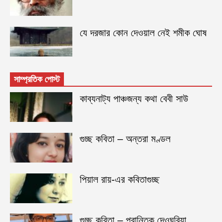
যে দরজার কোন দেওয়াল নেই শমীক ঘোষ
সাম্প্রতিক পোস্ট
কাব্যনাট্য পাঞ্চজন্য কথা বেবী সাউ
গুচ্ছ কবিতা – অন্তরা মণ্ডল
পিয়াল রায়-এর কবিতাগুচ্ছ
গুচ্ছ কবিতা – প্রান্তিক দেওঘরিয়া