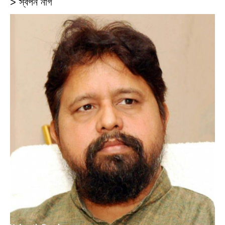
> স্বপন নাগ