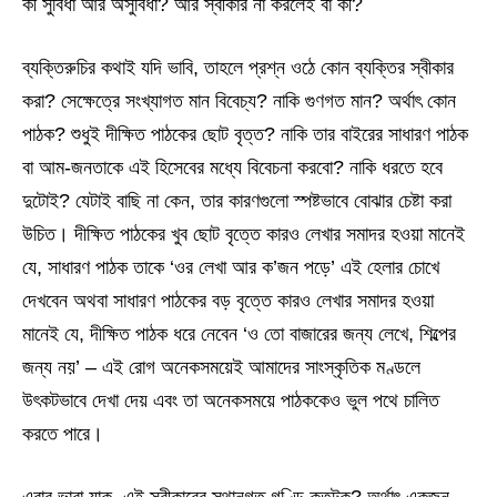
কী সুবিধা আর অসুবিধা? আর স্বীকার না করলেই বা কী?
ব্যক্তিরুচির কথাই যদি ভাবি, তাহলে প্রশ্ন ওঠে কোন ব্যক্তির স্বীকার
করা? সেক্ষেত্রে সংখ্যাগত মান বিবেচ্য? নাকি গুণগত মান? অর্থাৎ কোন
পাঠক? শুধুই দীক্ষিত পাঠকের ছোট বৃত্ত? নাকি তার বাইরের সাধারণ পাঠক
বা আম-জনতাকে এই হিসেবের মধ্যে বিবেচনা করবো? নাকি ধরতে হবে
দুটোই? যেটাই বাছি না কেন, তার কারণগুলো স্পষ্টভাবে বোঝার চেষ্টা করা
উচিত। দীক্ষিত পাঠকের খুব ছোট বৃত্তে কারও লেখার সমাদর হওয়া মানেই
যে, সাধারণ পাঠক তাকে ‘ওর লেখা আর ক’জন পড়ে’ এই হেলার চোখে
দেখবেন অথবা সাধারণ পাঠকের বড় বৃত্তে কারও লেখার সমাদর হওয়া
মানেই যে, দীক্ষিত পাঠক ধরে নেবেন ‘ও তো বাজারের জন্য লেখে, শিল্পের
জন্য নয়’ – এই রোগ অনেকসময়েই আমাদের সাংস্কৃতিক মণ্ডলে
উৎকটভাবে দেখা দেয় এবং তা অনেকসময়ে পাঠককেও ভুল পথে চালিত
করতে পারে।
এবার ভাবা যাক, এই স্বীকারের স্থানগত গণ্ডি কতটুকু? অর্থাৎ একজন