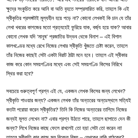
ক্ষুদ্রে সংকুচিত করে আনি বা অতি বৃহতে সম্প্রসারিত করি, তাহলে কি এই
স্বীকৃতির প্রসঙ্গটাই মূল্যহীন হয়ে পড়ে না? কোনো লেখকই কি চান যে তাঁর
লেখা খবরের কাগজের মতো প্রত্যহেই ফুরিয়ে যাক, বর্জ্য হয়ে যাক? আবার
কোনো লেখক যদি ‘মানুষ’ প্রজাতির উদ্ভব থেকে বিনাশ – এই বিশাল
কালখণ্ডের মধ্যে রেখে নিজের লেখার স্বীকৃতি খুঁজতে চেষ্টা করেন, তাহলে
তাঁর নিজের কাছেই সেটা একটা বিরাট ঠাট্টা মনে হবে। তাহলে এই স্বীকার
কাজ করে কোন সময়গণ্ডির মধ্যে এবং সেই সময়গণ্ডি কিসের নিরিখে
স্থির করা হবে?
সবচেয়ে গুরুত্বপূর্ণ প্রশ্ন এই যে, একজন লেখক কিসের জন্য লেখেন?
স্বীকৃতি পাওয়ার জন্য? একজন লেখক তাঁর অন্তরের অন্তঃস্থলে সত্যিই
কতটা পরোয়া করেন স্বীকৃতির? তিনি কি নিজের অন্তরের তাগিদে নিজের
জন্যই মূলত লেখেন না? এবার প্রশ্ন উঠতে পারে, তাহলে ছাপাতে দেন কী
জন্য? লিখে নিজের কাছে ফেলে রাখলেই তো হয়! সেটা তো করেন না!
তাহলে স্বীকৃতি কার কাছে মূল বিবেচ্য বিষয় – লেখকের নাকি পাঠকের?