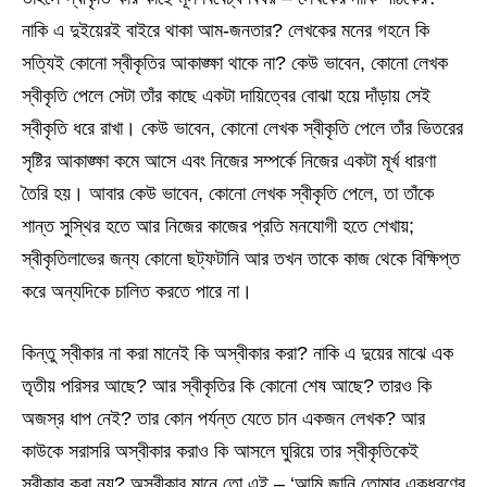
নাকি এ দুইয়েরই বাইরে থাকা আম-জনতার? লেখকের মনের গহনে কি
সত্যিই কোনো স্বীকৃতির আকাঙ্ক্ষা থাকে না? কেউ ভাবেন, কোনো লেখক
স্বীকৃতি পেলে সেটা তাঁর কাছে একটা দায়িত্বের বোঝা হয়ে দাঁড়ায় সেই
স্বীকৃতি ধরে রাখা। কেউ ভাবেন, কোনো লেখক স্বীকৃতি পেলে তাঁর ভিতরের
সৃষ্টির আকাঙ্ক্ষা কমে আসে এবং নিজের সম্পর্কে নিজের একটা মূর্খ ধারণা
তৈরি হয়। আবার কেউ ভাবেন, কোনো লেখক স্বীকৃতি পেলে, তা তাঁকে
শান্ত সুস্থির হতে আর নিজের কাজের প্রতি মনযোগী হতে শেখায়;
স্বীকৃতিলাভের জন্য কোনো ছট্‌ফটানি আর তখন তাকে কাজ থেকে বিক্ষিপ্ত
করে অন্যদিকে চালিত করতে পারে না।
কিন্তু স্বীকার না করা মানেই কি অস্বীকার করা? নাকি এ দুয়ের মাঝে এক
তৃতীয় পরিসর আছে? আর স্বীকৃতির কি কোনো শেষ আছে? তারও কি
অজস্র ধাপ নেই? তার কোন পর্যন্ত যেতে চান একজন লেখক? আর
কাউকে সরাসরি অস্বীকার করাও কি আসলে ঘুরিয়ে তার স্বীকৃতিকেই
স্বীকার করা নয়? অস্বীকার মানে তো এই – ‘আমি জানি তোমার একধরণের