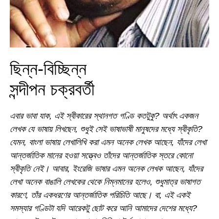
ছিন্ন-বিচ্ছিন্ন
সন্দীপন চক্রবর্তী
এবার ভাবা যাক, এই স্বীকারের স্থানগত গণ্ডি কতটুকু? অর্থাৎ একজন
লেখক যে ভাষায় লিখছেন, শুধুই সেই ভাষাভাষী মানুষদের মধ্যে স্বীকৃতি?
যেমন, বাংলা ভাষায় লেখালিখি করা এমন অনেক লেখক আছেন, যাঁদের লেখা
আন্তর্জাতিক মানের হওয়া সত্ত্বেও তাঁদের আন্তর্জাতিক স্তরে কোনো
স্বীকৃতি নেই। আবার, ইংরেজি ভাষার এমন অনেক লেখক আছেন, যাঁদের
লেখা অনেক বাঙালি লেখকের থেকে নিম্নমানের হলেও, শুধুমাত্র ভাষাগত
কারণে, তাঁর একধরণের আন্তর্জাতিক পরিচিতি আছে। বা, এই একই
সমস্যার গণ্ডিটা যদি আরেকটু ছোট করে আনি আমাদের দেশের মধ্যে?