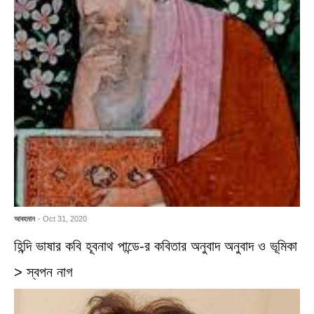
আবহমান
- Oct 31, 2020
হিন্দি ভাষার কবি হূবনাথ পান্ডে-র কবিতার অনুবাদ অনুবাদ ও ভূমিকা
> স্বপন নাগ