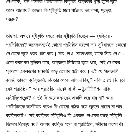
লেখককে, কেন পাঠকরা পরবর্তীকালে বিস্মৃতির অন্ধকার খুঁড়ে তুলে তুলে
আনে আলোয়? তাহলে কি স্বীকৃতি মানে পাঠকের ভালবাসা, শ্রদ্ধা,
সম্ভ্রম?
তাছাড়া, এখানে স্বীকৃতি বলতে কার স্বীকৃতি বিবেচ্য — ব্যক্তির না
প্রতিষ্ঠানের? অনেকসময়েই কোনো প্রতিষ্ঠান হয়তো তার সুবিধামতো কোনো
লেখককে তুলে ধরার চেষ্টা করে। তার লেখা, সাক্ষাৎকার, তাকে নিয়ে লেখা –
এসব ক্রমাগত মুদ্রিত করে, অন্যান্য মিডিয়ায় তুলে ধরে, সেই লেখকের
স্বপক্ষে একধরণের জনরুচি গড়ে তোলার চেষ্টা করে। এই যে ‘জনরুচি’
বলছি, তাহলে ব্যক্তিরুচি কি তার থেকে আলাদা কিছু? নাকি তারও নিয়ন্তা
সেই প্রতিষ্ঠান? আর প্রতিষ্ঠান মানেই বা কী – ইন্সটিটিউশন নাকি
এস্টাব্লিশমেন্ট? এ দুই কি অনেকসময়েই একাঙ্গী হয়ে যায় না? আর
প্রতিষ্ঠানকে অস্বীকার করেও কি কোনো পাঠক গড়ে তুলতে পারেন না তার
ব্যক্তিরুচি? সেই ব্যক্তির স্বীকৃতিও কি একজন লেখকের কাছে স্বীকৃতি
হিসেবে বিবেচ্য নয়? অবশ্য ব্যক্তি হোক বা প্রতিষ্ঠান, স্বীকার করলে কী