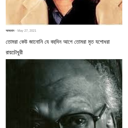
আবহমান
- May 27, 2021
তোমরা কেউ জানোনি যে বহুদিন আগে তোমরা মৃত যশোধরা
রায়চৌধুরী