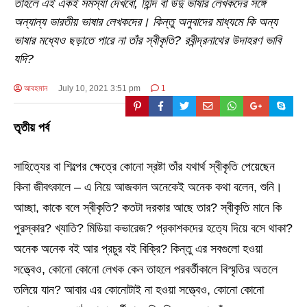
তাহলে এই একই সমস্যা দেখবো, হিন্দি বা উর্দু ভাষার লেখকদের সঙ্গে
অন্যান্য ভারতীয় ভাষার লেখকদের। কিন্তু অনুবাদের মাধ্যমে কি অন্য
ভাষার মধ্যেও ছড়াতে পারে না তাঁর স্বীকৃতি? রবীন্দ্রনাথের উদাহরণ ভাবি
যদি?
আবহমান
July 10, 2021 3:51 pm
1
তৃতীয় পর্ব
সাহিত্যের বা শিল্পের ক্ষেত্রে কোনো স্রষ্টা তাঁর যথার্থ স্বীকৃতি পেয়েছেন
কিনা জীবৎকালে – এ নিয়ে আজকাল অনেকেই অনেক কথা বলেন, শুনি।
আচ্ছা, কাকে বলে স্বীকৃতি? কতটা দরকার আছে তার? স্বীকৃতি মানে কি
পুরস্কার? খ্যাতি? মিডিয়া কভারেজ? প্রকাশকদের হত্যে দিয়ে বসে থাকা?
অনেক অনেক বই আর প্রচুর বই বিক্রি? কিন্তু এর সবগুলো হওয়া
সত্ত্বেও, কোনো কোনো লেখক কেন তাহলে পরবর্তীকালে বিস্মৃতির অতলে
তলিয়ে যান? আবার এর কোনোটাই না হওয়া সত্ত্বেও, কোনো কোনো