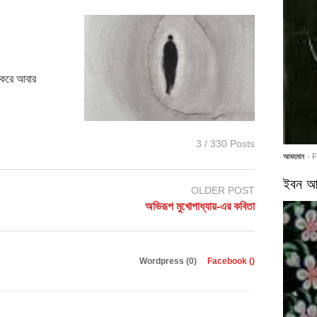
 করে আবার
3 / 330 Posts
আবহমান
- 
ইবন আর
OLDER POST
অভিরূপ মুখোপাধ্যায়-এর কবিতা
Wordpress (0)
Facebook (
)