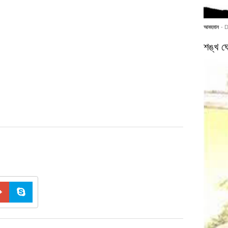
আবহমান
- 
শঙ্খ ঘো