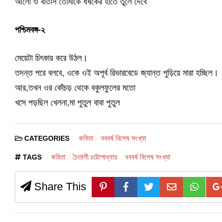
আলো ও বাতাস তোমাকে ধর্ষকের হাতে তুলে দেবে
পশ্চিমবঙ্গ-২
মেয়েটা চিৎকার করে উঠল।
তদন্ত পরে বলবে, ওকে ওই অপূর্ব রিভারবেডে জ্যান্ত পুড়িয়ে মারা হচ্ছিল।
আর,তখন ওর কোঁচড় থেকে বকুলফুলের মতো
খসে পড়ছিল খেলনা,মা পুতুল বাবা পুতুল
কবিতা
নববর্ষ বিশেষ সংখ্যা
CATEGORIES
কবিতা
চৈতালী চট্টোপাধ্যায়
নববর্ষ বিশেষ সংখ্যা
TAGS
Share This