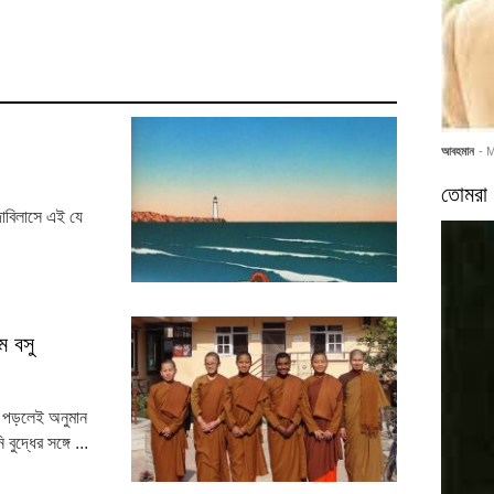
আবহমান
- 
তোমরা 
দাবিলাসে এই যে
ম বসু
ি পড়লেই অনুমান
ুদ্ধের সঙ্গে ...