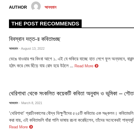
AUTHOR
আবহমান
THE POST RECOMMENDS
বিবস্বান দত্ত-র কবিতাগুচ্ছ
আবহমান
- August 13, 2022
ভেঙে যাওয়ার পর কিংবা আগে ১. এই যে শুকিয়ে যাচ্ছে হাত লেগে ফুল অন্যমনে, বারান্
হঠাৎ করে মেঘ ছিঁড়ে যায় রোদ হয়ে উঠলে ...
Read More
থেরিগাথা থেকে সংকলিত কয়েকটি কবিতা অনুবাদ ও ভূমিকা – গৌত
আবহমান
- March 8, 2021
‘থেরিগাথা’ প্রাচীনকালের বৌদ্ধ ভিক্ষুণীদের ৫২৫টি কবিতার এক সঙ্কলন। কবিতাগুল
করা যায়, এই কবিতাগুলি যাঁরা পালি ভাষায় রচনা করেছিলেন, তাঁদের অনেকেরই শাক্যমুনি ব
Read More