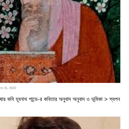
Oct 31, 2020
ভাষার কবি হূবনাথ পান্ডে-র কবিতার অনুবাদ অনুবাদ ও ভূমিকা > স্বপন