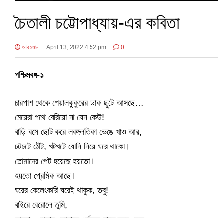
চৈতালী চট্টোপাধ্যায়-এর কবিতা
আবহমান
April 13, 2022 4:52 pm
0
পশ্চিমবঙ্গ-১
চারপাশ থেকে শেয়ালকুকুরের ডাক ছুটে আসছে…
মেয়েরা পথে বেরিয়ো না যেন কেউ!
বাড়ি বসে ছোট করে লবঙ্গলতিকা ভেঙে খাও আর,
চটচটে ঠোঁট, খটখটে যোনি নিয়ে ঘরে থাকো।
তোমাদের পেট হয়েছে হয়তো।
হয়তো প্রেমিক আছে।
ঘরের কেলেংকারি ঘরেই থাকুক, তবু!
বাইরে বেরোলে তুমি,