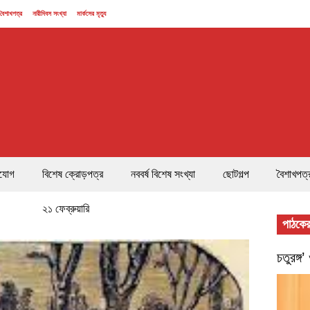
বৈশাখপত্র
নারীদিবস সংখ্যা
মার্কসের মৃত্যু
যোগ
বিশেষ ক্রোড়পত্র
নববর্ষ বিশেষ সংখ্যা
ছোটগল্প
বৈশাখপত্
২১ ফেব্রুয়ারি
পাঠকের
চতুরঙ্গ