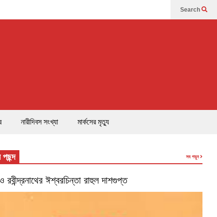
Search
র
নারীদিবস সংখ্যা
মার্কসের মৃত্যু
 পছন্দ
সব পড়ুন
’ ও রবীন্দ্রনাথের ঈশ্বরচিন্তা রাহুল দাশগুপ্ত