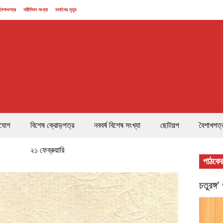
বৈশাখপত্র
নারীদিবস সংখ্যা
মার্কসের মৃত্যু
যোগ
বিশেষ ক্রোড়পত্র
নববর্ষ বিশেষ সংখ্যা
ছোটগল্প
বৈশাখপত্
২১ ফেব্রুয়ারি
পাঠকের
চতুরঙ্গ