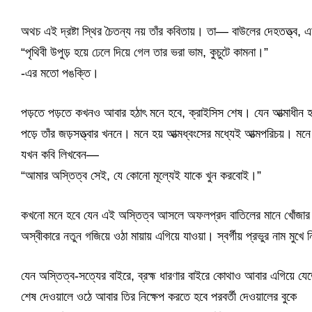
অথচ এই দ্রষ্টা স্থির চৈতন্য নয় তাঁর কবিতায়। তা— বাউলের দেহতত্ত্ব,
“পৃথিবী উপুড় হয়ে ঢেলে দিয়ে গেল তার ভরা ভাম, কুচুটে কামনা।”
-এর মতো পঙক্তি।
পড়তে পড়তে কখনও আবার হঠাৎ মনে হবে, ক্রাইসিস শেষ। যেন আত্মাধীন হয়
পড়ে তাঁর জড়সত্ত্বার খননে। মনে হয় আত্মধ্বংসের মধ্যেই আত্মপরিচয়। মনে
যখন কবি লিখবেন—
“আমার অস্তিত্ব সেই, যে কোনো মূল্যেই যাকে খুন করবোই।”
কখনো মনে হবে যেন এই অস্তিত্ব আসলে অফলপ্রদ বাতিলের মানে খোঁজার চেষ
অস্বীকারে নতুন গজিয়ে ওঠা মায়ায় এগিয়ে যাওয়া। স্বর্গীয় প্রভুর নাম মুখে 
যেন অস্তিত্ব-সত্যের বাইরে, ব্রহ্ম ধারণার বাইরে কোথাও আবার এগি
শেষ দেওয়ালে ওঠে আবার তির নিক্ষেপ করতে হবে পরবর্তী দেওয়ালের বুকে