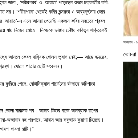
বিহ্বল ডানা’, ‘শরীরপরব’ ও ‘আয়াত’ পড়েছেন শুভম চক্রবর্তীর কবি-
ত নয়। ‘শরীরপরব’ থেকেই কবির মন্ময়তা ও কাব্যমুর্ছনার জোর
র ‘আয়াত’-এ এসে আমরা পেয়েছি একজন কবির সবচেয়ে প্রবল
়ে যায় নিজের মোহে। নিজেকে ভাঙার চেষ্টায় কবিত্ব শক্তিকেই
আবহমান
- 
তোমরা 
র মধ্যে আসলে কেবল বাহ্যিক খোলস ত্যাগ নেই;— আছে হৃদয়ের,
যগ্রন্থ। ষোলো পাতার ছোট্ট সংকলন।
ময় ফুরিয়ে গেলে, বোটানিক্যাল গার্ডেনের বটগাছে কচিপাতা
ুবলে তোলা মারাত্মক শব। আমার ভিতর বাজে অলক্তক রাগের
ানা-অজানার বহু পরপারে, আরাম আর সবুজাভ কুয়াশা চিরেছে।
খাবলা খাবলা মাটি।”