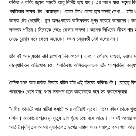
কবিতা ও কবির জন্মের সময়ই আয়ু নির্দিষ্ট হয়ে যায়। এর আগে যারা ‘শব্দের 
প্রতিভার সাক্ষর টের পেয়েছেন। কেবল লিখে যেতে হবে বলেই লেখা— তাঁর ধা
আমরা টের পেয়েছি। ছন্দ অলঙ্কারের অভিনবত্ব মুগ্ধ করেছে আমাদের। আ
ক্ষমতার পরিচয়। নিজেকে ভেঙে ফেলার ক্ষমতা। অনেক লিখিয়ের জীবন পার হয
ভেঙে চুরমার করে ফেলে অনেকে। শুভম চক্রবর্তী সেই দলের নন।
তাঁর বই অনন্যতার দাবি রাখে এ দিক থেকে। এবং এ পেরিয়ে যাওয়া, ভাঙা
কাব্যোক্তির অভিযোজনও। ‘অতিকায় অস্তিত্ববাচক’ তাঁর সাম্প্রতিক কাব্
বৈদিক রণন আর চার্বাক বিস্ময়ে রচিত তাঁর এই বইয়ের কবিতাগুলি। যেহেতু বিস্
গজানোও থেমে যায়; রণন সমাপ্ত হলে কাহারবাকে মনে হয় ক্যানেস্তারা।
“মাটিরা তামাটে আর মাটিরা কষাটে আর মাটিরাই স্তব। শবের কাঁদব থেকে খ
দখিনা। যেকোনো প্রসন্ন মৃত্যু ডাল খুঁজে চড়ে বসে আছে। এসবই আমার জ
অতি নৈর্ব্যক্তিক আলো ব্যক্তিগত দুখের দামামা খনন সমাপ্ত হলে খাল আর 