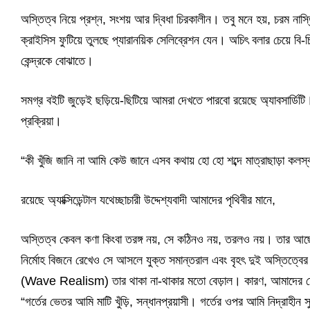
অস্তিত্ব নিয়ে প্রশ্ন, সংশয় আর দ্বিধা চিরকালীন। তবু মনে হয়, চরম নাস
ক্রাইসিস ফুটিয়ে তুলছে প্যারানয়িক সেলিব্রেশন যেন। অচিৎ বলার চেয়ে বি
কেন্দ্রকে বোঝাতে।
সমগ্র বইটি জুড়েই ছড়িয়ে-ছিটিয়ে আমরা দেখতে পারবো রয়েছে অ্যাবসার্ডি
প্রক্রিয়া।
“কী খুঁজি জানি না আমি কেউ জানে এসব কথায় হো হো শব্দে মাত্রাছাড়া কলস
রয়েছে অ্যাক্সিডেন্টাল যথেচ্ছাচারী উদ্দেশ্যবাদী আমাদের পৃথিবীর মানে,
অস্তিত্ব কেবল কণা কিংবা তরঙ্গ নয়, সে কঠিনও নয়, তরলও নয়। তার
নির্মোহ বিজনে রেখেও সে আসলে যুক্ত সমান্তরাল এবং বৃহৎ দুই অস্তি
(Wave Realism) তার থাকা না-থাকার মতো বেড়াল। কারণ, আমাদের দেখা
“গর্তের ভেতর আমি মাটি খুঁড়ি, সন্ধানপ্রয়াসী। গর্তের ওপর আমি নিদ্রাহীন স