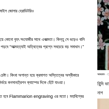
 এমাইল জোলার হেরাডিটরিও
ে কোনো বৃহৎ সংযোজীর সাথে একাত্মতা। কিন্তু সে গুড়েও বালি
 পড়বে “আত্মহত্যাই অত্বিত্বের প্রশ্নে সবচেয়ে বড় সমাধান।”
আবহমান
- 
্টা। কিংবা অশান্ত হয়ে ক্রমাগত অস্তিত্বের অস্বীকারে
নির্ভয়ে কনসানট্রেশন ক্যাম্পের দিকে হেঁটে যাওয়া।
হিন্দি 
নাগ
য়ে যেতে হবে Flammarion engraving এর মতো। মহাবিশ্বের