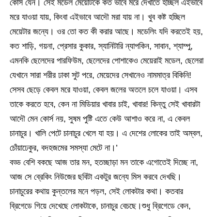
কোর্স যেন। সেই মডেল মেয়েটিকে কত ভাবে মরে দেখাতে হচ্ছিল এইভাবে
মরে যাওয়া যায়, কিংবা এইভাবে আদৌ মরা যায় না। খুব কষ্ট হচ্ছিল
মেয়েটার জন্যে। ওর তো কত কী করার আছে। মডেলিং যদি করতেই হয়,
কত শাড়ি, গয়না, প্রেসার কুকার, স্যানিটারি ন্যাপকিন, সাবান, শ্যাম্পু,
এমনকি ছেলেদের পারফিউম, ছেলেদের পোশাকেও মেয়েরাই মডেল, ছেলেরা
যেখানে সারা শরীর ঢাকা সুট পরে, মেয়েদের সেখানেও নামমাত্র বিকিনি!
সেসব ছেড়ে কেবল মরে যাওয়া, কেবল জলের অতলে চলে যাওয়া। এসব
তাকে করতে হবে, কেন না মিডিয়ার খাবার চাই, খাবার! কিন্তু সেই খাবারটা
আদৌ মেন কোর্স নয়, সুষম পুষ্টি এতে কেউ আশাও করে না, এ কেবল
চানাচুর। খালি পেটে চানাচুর খেলে যা হয়। এ দেশের লোকের তাই অম্বল,
চোঁয়াঢেকুর, বদহজমের সমস্যা মেটে না।’
বড্ড বেশি বকছে আজ তার মন, হতচ্ছাড়া মন তাকে এগোতেই দিচ্ছে না,
আজ সে ব্রেকিং নিউজের ছবিটা একটুর জন্যে মিস করবে দেখছি।
চানাচুরের কথায় কুন্তলের মনে পড়ল, সেই লোকটার কথা। কতবার
ব্রিগেডে গিয়ে দেখেছে লোকটাকে, চানাচুর বেচছে।শুধু ব্রিগেডে কেন,