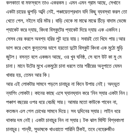
কলকাতা বা মফস্বলে তাও একরকম। এমন এমন গ্রাম আছে, সেখানে
একটা চায়ের ঝুপড়ি অব্দি নেই, পঞ্চায়েতপ্রধান যদি কিছু ব্যবস্থা করল তো
খেতে পেল, নইলে হরি মটর। বাড়ি থেকে মা মাঝে মাঝে চিঁড়ে বাদাম ভেজে
প্যাকেট করে দ্যায়, কিংবা বিস্কুটের প্যাকেট দিয়ে দ্যায় এক একদিন।
সেসব বের করলে অবশ্য হরির লুট হয়ে যায়। সবারই তো খিদে পায়।আর
ভাগ করে খেলে কুন্তলের ভাগে হয়তো দুটো বিস্কুট কিংবা এক মুঠো মুড়ি
জুটল। বসন্ত বলে একজন আছে, ওর খুব ঘনিষ্ঠ, সে বলে উট কা মু মে
চানা। মানে উটের মুখে একমুঠো চানা ধরলে তার শরীরের অনুপাতে যেমন
খাবার হয়, তেমন আর কি।
আর এই লোকটার সামনে পড়লে চানাচুর না কিনে উপায় নেই। অদ্ভুত
ন্যাগিং লোকটা। কানের কাছে এসে ঘ্যানঘ্যান করে ‘নিন স্যার একটা নিন।
পঞ্চাশ বছরের ওপর ধরে বেচছি সার। আমার মতো কাউকে পাবেন না,
কতজন এল গেল চোখের সামনে দিয়ে। সব দুদিনের স্যার। লাইন ধরে
থাকার দম নেই। একটা চানাচুর নিন না স্যার। টক ঝাল মিস্টি বিশ্ববাংলা
চানাচুর। গান্ধী, সুভাষকে খাওয়াতে পারিনি ঠিকই, তবে নেহেরুজীও