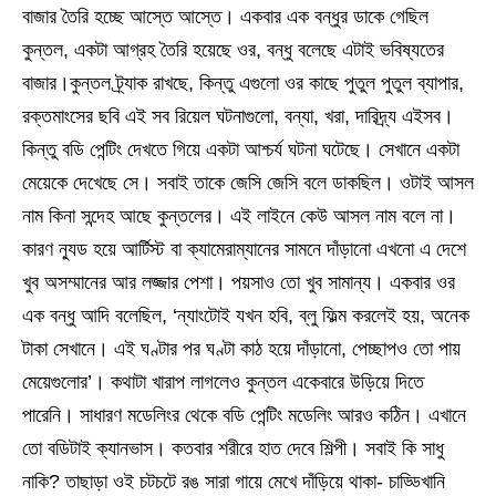
বাজার তৈরি হচ্ছে আস্তে আস্তে। একবার এক বন্ধুর ডাকে গেছিল
কুন্তল, একটা আগ্রহ তৈরি হয়েছে ওর, বন্ধু বলেছে এটাই ভবিষ্যতের
বাজার।কুন্তল ট্র্যাক রাখছে, কিন্তু এগুলো ওর কাছে পুতুল পুতুল ব্যাপার,
রক্তমাংসের ছবি এই সব রিয়েল ঘটনাগুলো, বন্যা, খরা, দারিদ্র্য এইসব।
কিন্তু বডি পেন্টিং দেখতে গিয়ে একটা আশ্চর্য ঘটনা ঘটেছে। সেখানে একটা
মেয়েকে দেখেছে সে। সবাই তাকে জেসি জেসি বলে ডাকছিল। ওটাই আসল
নাম কিনা সন্দেহ আছে কুন্তলের। এই লাইনে কেউ আসল নাম বলে না।
কারণ ন্যুড হয়ে আর্টিস্ট বা ক্যামেরাম্যানের সামনে দাঁড়ানো এখনো এ দেশে
খুব অসম্মানের আর লজ্জার পেশা। পয়সাও তো খুব সামান্য। একবার ওর
এক বন্ধু আদি বলেছিল, ‘ন্যাংটোই যখন হবি, ব্লু ফিল্ম করলেই হয়, অনেক
টাকা সেখানে। এই ঘণ্টার পর ঘণ্টা কাঠ হয়ে দাঁড়ানো, পেচ্ছাপও তো পায়
মেয়েগুলোর’। কথাটা খারাপ লাগলেও কুন্তল একেবারে উড়িয়ে দিতে
পারেনি। সাধারণ মডেলিংর থেকে বডি পেন্টিং মডেলিং আরও কঠিন। এখানে
তো বডিটাই ক্যানভাস। কতবার শরীরে হাত দেবে শিল্পী। সবাই কি সাধু
নাকি? তাছাড়া ওই চটচটে রঙ সারা গায়ে মেখে দাঁড়িয়ে থাকা- চাড্ডিখানি