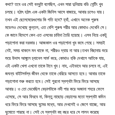
কথা? তবে ওর সেই বন্ধুটা বলেছিল, এখন সারা দুনিয়ায় বডি পেন্টিং খুব
চলছে। হঠাৎ হঠাৎ এক একটা জিনিস আসে বাজারে, আবার চলেও যায়।
তখন এই ছেলেমেয়েগুলোর কি গতি হবে? হ্যাঁ, এখানে অনেক পুরুষ
মডেলও দেখেছে কুন্তল, এত বেশি পুরুষ শরীর আর কোথাও দেখেনি সে।
কে জানে বিদেশে কেন এত এসবের চাহিদা তৈরি হয়েছে। এসব নিয়ে একটু
পড়াশোনা করা দরকার। আজকাল ওর পড়াশোনা খুব কমে গেছে। সময়ই
নেই, সময় থাকলে মন থাকে না, শরীরও দ্যায় না আর।তখন বিছানায় শুয়ে
শুয়ে উদাস আঙ্গুলে চ্যানেল সার্ফ করে, কোথাও হকি দেখালে আটকে যায়,
এই একটা খেলা এখনো তাকে টানে খুব। নাহ, এইভাবে আর চলবে না, এই
জঘন্য বাইটসর্বস্ব জীবন থেকে তাকে বেরিয়ে আসতে হবে। আবার তাকে
পড়াশোনা শুরু করতে হবে। সেই পুরনো স্বপ্নটা ফিরে ফিরে আসছে
আবার। ও তো ভেবেছিল বেড়ালটাকে নদী পার করে অজানা শহরে ফেলে
এসেছে, সে আর ফিরবে না, কিন্তু নাছোড় বেড়ালের মতো স্বপ্নটা কদিন
ধরে ফিরে ফিরে আসছে ঘুমের মধ্যে, আর দেখলেই ও জেগে যাচ্ছে, আর
ঘুমোতে পারছে না। সেই যে স্বপ্নটা বহু বছর ধরে সে লালন করেছে