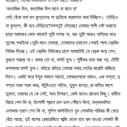
উঠেছিল, গানের গুনগুনটাও ও যেন ধরতে পারছিল-
‘বদতমিজ দিল, বদতমিজ দিল মানে না মানে না’
সেই বেঁকে বসা মন কুন্তলের পা দুটোকে ক্রমাগত বাধা দিচ্ছিল। ‘দৌড়িও
না কুন্তল, কী হবে দৌড়িয়ে?ফালতুই দৌড়চ্ছ! তোমার পাপী পেট ভরানো
ছাড়া সমাজের কোন কাজেই তুমি লাগছ না, বরং তুমি আরও অস্থির করে
তুলেছ সবাইকে।তুমি মানে তোমরা, তোমাদের চ্যানেল।সবাই শালা ব্রেকিং
নিউজ দিচ্ছে। এই ব্রেকিং নিউজের চাপে সমাজটাই যে ব্রেক করে গেল,
বুঝতে পারছে না। খাবার তো না, ফাস্ট ফুড। পুষ্টিকর ভাত মাছ নয়, টেস্টি
মশলাদার ফাস্ট ফুড। খাইয়ে খাইয়ে তোমরা সবার পেটের বারোটা বাজিয়ে
দিলে। একটা করে ইস্যু সামনে আনো, লোকগুলোকে নাচাও, এক সপ্তা, দু
সপ্তা গরম গরম খবর, স্টুডিওতে লাইভ, তুমুল ঝগড়া, চা-কফির কাপে
তুফান, তারপর যে কে সেই, মহৎ বিস্মরণ, কেউ মনেও রাখেনা কিছু। ধর্ষিতা
বিচার পেল কি না, উপোসী গ্রামে চাল ডাল পৌঁছল কিনা, বন্যাকবলিত
এলাকায় ত্রাণ গেল কি না, পুলিশ কাস্টডিতে খুন লোকটার পরিবার কী খেয়ে
বেঁচে আছে, দুই বাসের রেষারেষিতে কব্জি থেকে হাত বাদ যাওয়া লোকটা কী