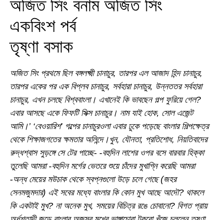
অজিত সিং বনাম অজিত সিং
একবিংশ পর্ব
তৃষ্ণা বসাক
অজিত সিং প্রথমে ছিল বঙ্গলক্ষ্মী চানাচুর, তারপর এল আজাদ হিন্দ চানাচুর,
তারপর একের পর এক বিপ্লব চানাচুর, সর্বহারা চানাচুর, উন্নততর সর্বহারা
চানাচুর, এখন চলছে বিশ্ববাংলা। এখানেই কি ভাবছেন গল্প ফুরিয়ে গেল?
এবার আসছে একে ফিফটি সিক্স চানাচুর। নাম যাই হোক, সোল এজেন্ট
আমি।’ ‘বেওয়ারিশ’ গল্পের চানাচুরওলা এবার ঢুকে পড়েছে বাংলার শিল্পক্ষেত্র
থেকে শিক্ষাজগতের ক্ষমতার অলিন্দে।খুন, যৌনতা, প্রতিশোধ, নিয়তিবাদের
রুদ্ধশ্বাস সুড়ঙ্গে সে টের পাচ্ছে- -বহুদিন লাশের ওপর বসে বারবার হিক্কা
তুলেছি আমরা -বহুদিন মর্গের ভেতরে শুয়ে চাঁদের মুখাগ্নি করেছি আমরা
-অন্ধ মেয়ের মউচাক থেকে স্বপ্নগুলো উড়ে চলে গেছে (জহর
সেনমজুমদার) এই সবের মধ্যে বাংলার কি কোন মুখ আছে আদৌ? থাকলে
কি একটাই মুখ? না অনেক মুখ, সময়ের বিচিত্র রঙে চোবানো? বিগত প্রায়
অর্ধশতাব্দী জুড়ে বাংলার অজস্র মুখের ভাঙ্গাচোরা টুকরো খুঁজে চললেন তৃষ্ণা