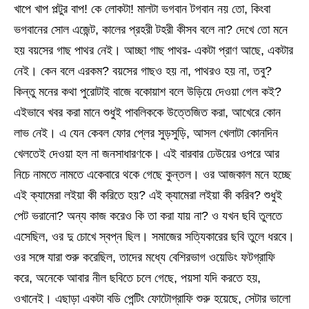
খাপে খাপ পল্টুর বাপ! কে লোকটা! মালটা ভগবান টগবান নয় তো, কিংবা
ভগবানের সোল এজেন্ট, কালের প্রহরী টহরী কীসব বলে না? দেখে তো মনে
হয় বয়সের গাছ পাথর নেই। আচ্ছা গাছ পাথর- একটা প্রাণ আছে, একটার
নেই। কেন বলে এরকম? বয়সের গাছও হয় না, পাথরও হয় না, তবু?
কিন্তু মনের কথা পুরোটাই বাজে বকোয়াশ বলে উড়িয়ে দেওয়া গেল কই?
এইভাবে খবর করা মানে শুধুই পাবলিককে উত্তেজিত করা, আখেরে কোন
লাভ নেই। এ যেন কেবল ফোর প্লের সুড়সুড়ি, আসল খেলাটা কোনদিন
খেলতেই দেওয়া হল না জনসাধারণকে। এই বারবার ঢেউয়ের ওপরে আর
নিচে নামতে নামতে একেবারে থকে গেছে কুন্তল। ওর আজকাল মনে হচ্ছে
এই ক্যামেরা লইয়া কী করিতে হয়? এই ক্যামেরা লইয়া কী করিব? শুধুই
পেট ভরানো? অন্য কাজ করেও কি তা করা যায় না? ও যখন ছবি তুলতে
এসেছিল, ওর দু চোখে স্বপ্ন ছিল। সমাজের সত্যিকারের ছবি তুলে ধরবে।
ওর সঙ্গে যারা শুরু করেছিল, তাদের মধ্যে বেশিরভাগ ওয়েডিং ফটগ্রাফি
করে, অনেকে আবার নীল ছবিতে চলে গেছে, পয়সা যদি করতে হয়,
ওখানেই। এছাড়া একটা বডি পেন্টিং ফোটোগ্রাফি শুরু হয়েছে, সেটার ভালো