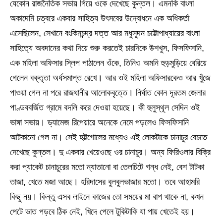
যেকোন রাজনৈতিক সভায় গিয়ে ওকে দেখেছে কুন্তল। এমনকি বাংলা
অকাদেমি চত্বরে একবার সাহিত্য উৎসবের উদ্বোধনে এক অধিকর্তা
এসেছিলেন, সেখানে বংকিমচন্দ্র দত্ত আর মধুসূদন চট্টোপাধ্যায়ের বাংলা
সাহিত্যে অবদানের কথা দিয়ে শুরু করতেই চারদিকে উশখুস, ফিসফিসানি,
এক মহিলা অফিসার স্লিপ পাঠালেন ওঁকে, তিনিও অমনি হুড়মুড়িয়ে বেরিয়ে
গেলেন বক্তৃতা অর্ধসমাপ্ত রেখে। আর ওই মহিলা অফিসারকেও আর খুঁজে
পাওয়া গেল না পরে রাজধানীর আলোকবৃত্তে। নির্ঘাত কোন দূরতম জেলার
পাণ্ডববর্জিত গ্রামে বদলি করে দেওয়া হয়েছে। কী হুলুস্থূল সেদিন ওই
ভাঙ্গা সভায়। ড্যামেজ রিপেয়ারে অনেকে নেমে পড়লেও ফিসফিসানি
আটকানো গেল না। সেই হট্টগোলের মধ্যেও এই লোকটাকে চানাচুর বেচতে
দেখেছে কুন্তল। দু একবার খেয়েওছে ওর চানাচুর। অন্য ফিরিওলার বিক্রি
করা প্যাকেট চানাচুরের মতো ন্যাতানো বা তেলচিটে গন্ধ নেই, বেশ টাটকা
তাজা, খেতে মজা আছে। হরিদাসের বুলবুলভাজার মতো। তবে আহামরি
কিছু নয়। কিন্তু এসব লাইনে কাজের তো সময়ের মা বাপ থাকে না, কখন
পেটে ভাত পড়বে ঠিক নেই, খিদে পেলে টুকিটাকি যা পায় খেতেই হয়।