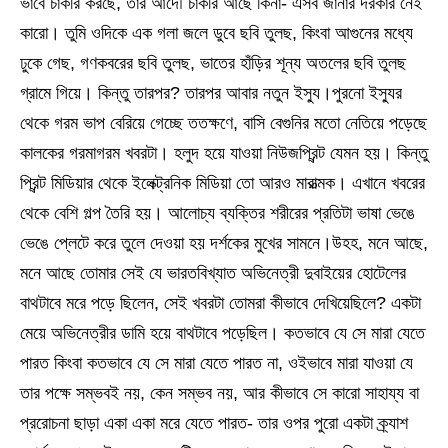
ভাবে চাকরি করছে, তার আদৌ চাকরি আছে কিনা- এসব জানার দরকার নেই
কারো। তুমি ওদিকে এক গলা জলে ডুবে ছবি তুলছ, কিংবা আগুনের মধ্যে
ঢুকে গেছ, গণকবরের ছবি তুলছ, ভাতের হাঁড়ির শূন্য অতলের ছবি তুলছ
গ্রামে গিয়ে। কিন্তু তারপর? তারপর আবার নতুন ইস্যু।পুরনো ইস্যুর
থেকে গরম ভাপ বেরিয়ে গেচ্ছে ততক্ষণে, বাসি বেগুনির মতো নেতিয়ে পড়েছে
কালকের গরমাগরম খবরটা। হলুদ হয়ে যাওয়া নিউজপ্রিন্ট যেমন হয়। কিন্তু
প্রিন্ট মিডিয়ার থেকে ইলেক্ট্রনিক মিডিয়া তো আরও মারাত্মক। এখানে খবরের
থেকে বেশি গল্প তৈরি হয়। আলোচ্য ব্যক্তির শরীরের প্রতিটা ভাষা ভেঙে
ভেঙে প্লেটে করে তুলে দেওয়া হয় দর্শকের মুখের সামনে।উহহ, মনে আছে,
মনে আছে তোমার সেই যে ভারতবিখ্যাত অভিনেত্রী দুবাইয়ের হোটেলের
বাথটাবে মরে পড়ে ছিলেন, সেই খবরটা তোমরা কীভাবে দেখিয়েছিলে? একটা
মেয়ে অভিনেত্রীর ডামি হয়ে বাথটাবে পড়েছিল। কতভাবে যে সে মারা যেতে
পারত কিংবা কতভাবে যে সে মারা যেতে পারত না, ওইভাবে মারা যাওয়া যে
তার পক্ষে সম্ভবই নয়, কেন সম্ভব নয়, আর কীভাবে সে কারো সাহায্য বা
প্ররোচনা ছাড়া একা একা মরে যেতে পারত- তার ওপর পুরো একটা ক্র্যাশ