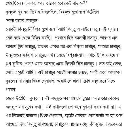
খেয়েছিলেন একবার, আর তারপর তো কেউ বাদ নেই’
কুন্তল খুব মন দিয়ে ছবি তুলছিল, বিরক্ত মুখে বলে উঠেছিল
‘শালা বালের চানাচুর!’
লোকটা কিন্তু নির্বিকার মুখে বলে ‘আমি কিন্তু এ লাইনে নতুন নই স্যার।
সেই কবে থেকে বিক্রি করছি। প্রথমে ছিল বঙ্গলক্ষ্মী চানাচুর, তারপর এল
আজাদ হিন্দ চানাচুর, তারপর একের পর এক বিপ্লব চানাচুর, সর্বহারা চানাচুর,
উন্নততর সর্বহারা চানাচুর, এখন চলছে বিশ্ববাংলা। এখানেই কি ভাবছেন
গল্প ফুরিয়ে গেল? এবার আসছে একে ফিফটি সিক্স চানাচুর। নাম যাই হোক,
সোল এজেন্ট আমি। এই চানাচুর বেচেই সংসার চলছে, সবাই চেনে আমাকে।
বুঝলেন না স্যার থিংক গ্লোবাল, অ্যাক্ট লোকাল। চোখ বন্ধ করে নিতে
পারেন’
চমকে উঠেছিল কুন্তল। কী অদ্ভুত সব নাম চানাচুরের।আর তার থেকেও
অদ্ভুত ওর মুখের কথা। এই কথাগুলো তো শুনে মুখস্থ করার কথা না। এ
ওর নিজেরই বানানো।থিংক গ্লোবাল, অ্যাক্ট লোকাল শ্লোগানটা না হয় শুনে
আওড়ে দিল, কিন্তু বাকিগুলো, চানাচুরের নামের মধ্যে কী ব্যঞ্জনা! একেবারে