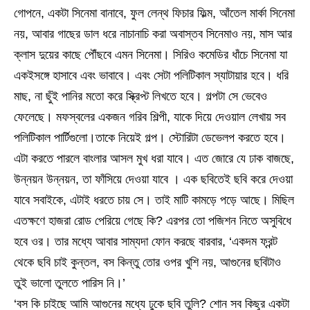
গোপনে, একটা সিনেমা বানাবে, ফুল লেন্থ ফিচার ফিল্ম, আঁতেল মার্কা সিনেমা
নয়, আবার গাছের ডাল ধরে নাচানাচি করা অবাস্তব সিনেমাও নয়, মাস আর
ক্লাস দুয়ের কাছে পৌঁছবে এমন সিনেমা। সিরিও কমেডির ধাঁচে সিনেমা যা
একইসঙ্গে হাসাবে এবং ভাবাবে। এবং সেটা পলিটিকাল স্যাটায়ার হবে। ধরি
মাছ, না ছুঁই পানির মতো করে স্ক্রিপ্ট লিখতে হবে। গল্পটা সে ভেবেও
ফেলেছে। মফস্বলের একজন গরিব শিল্পী, যাকে দিয়ে দেওয়াল লেখায় সব
পলিটিকাল পার্টিগুলো।তাকে নিয়েই গল্প। স্টোরিটা ডেভেলপ করতে হবে।
এটা করতে পারলে বাংলার আসল মুখ ধরা যাবে। এত জোরে যে ঢাক বাজছে,
উন্নয়ন উন্নয়ন, তা ফাঁসিয়ে দেওয়া যাবে । এক ছবিতেই ছবি করে দেওয়া
যাবে সবাইকে, এটাই ধরতে চায় সে। তাই মাটি কামড়ে পড়ে আছে। মিছিল
এতক্ষণে হাজরা রোড পেরিয়ে গেছে কি? এরপর তো পজিশন নিতে অসুবিধে
হবে ওর। তার মধ্যে আবার সাম্যদা ফোন করছে বারবার, ‘একদম ফ্রন্ট
থেকে ছবি চাই কুন্তল, বস কিন্তু তোর ওপর খুশি নয়, আগুনের ছবিটাও
তুই ভালো তুলতে পারিস নি।’
‘বস কি চাইছে আমি আগুনের মধ্যে ঢুকে ছবি তুলি? শোন সব কিছুর একটা