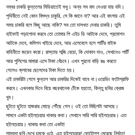
নম্বর চাকরি কুন্তলের মিডিয়াতেই শুধু। অন্য সব বাদ দেওয়া যায় যদি।
পৃথিবীতে নেই কোন বিশুদ্ধ চাকুরি, সে কি জানে না? আর এই বাংলায় এই
সময় চাকরি বলে কিছু আছে নাকি? সব তো দাসখত দেবার চাকরি। তুমি
হাইফাই পড়াশোনা করবে তো তোমার পি এইচ ডি আটকে দেবে, প্রমোশন
আটকে দেবে, কমিশন খাইয়ে দেবে, আর এলেবেলে হলে পার্টির বাইক
বাহিনীতে জয়েন করো। রাস্তায় সব্জি বেচো, কি দোকান দাও, সেখানেও পার্টি
আর পুলিশের মামারা এসে টাকা খেঁচবে। এখন পুরনো বাড়ি রঙ করতে
গেলেও ক্লাবের ছেলেদের টাকা দিতে হয়।
এই চাকরিটা গেলে কুন্তল আর চাকরির দিকেই যাবে না।ওয়েডিং ফটোগ্রাফি
করবে। এখনকার দিনে বিয়ে বছরখানেক টেঁকে হয়তো, কিন্তু ছবির ক্রেজ
খুব।
ছুটতে ছুটতে হাজরার মোড়ে পৌঁছে গেল। ওই তো মিছিলটা আসছে।
সামনে একটা হুইলচেয়ার থাকার কথা। সেখানে সারি সারি হুইলচেয়ার। এত
হুইলচেয়ার। থাকার কথা তো একটা!
সাম্যদা ছবি দেখে চমকে ওঠে, এত হুইলচেয়ার! ফোটোশপ মেরেছে নির্ঘাত!