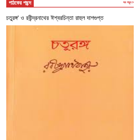
পাঠকের পছন্দ
সব পড়ুন
চতুরঙ্গ’ ও রবীন্দ্রনাথের ঈশ্বরচিন্তা রাহুল দাশগুপ্ত