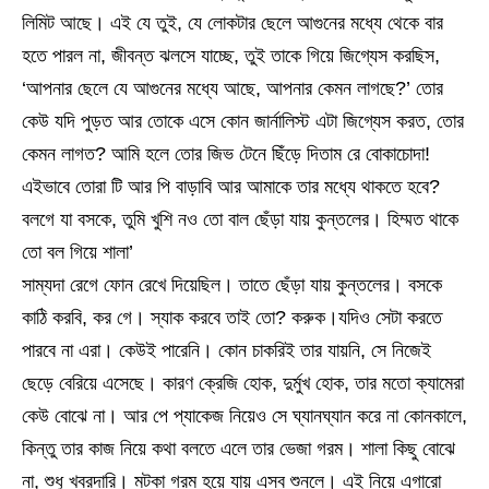
লিমিট আছে। এই যে তুই, যে লোকটার ছেলে আগুনের মধ্যে থেকে বার
হতে পারল না, জীবন্ত ঝলসে যাচ্ছে, তুই তাকে গিয়ে জিগ্যেস করছিস,
‘আপনার ছেলে যে আগুনের মধ্যে আছে, আপনার কেমন লাগছে?’ তোর
কেউ যদি পুড়ত আর তোকে এসে কোন জার্নালিস্ট এটা জিগ্যেস করত, তোর
কেমন লাগত? আমি হলে তোর জিভ টেনে ছিঁড়ে দিতাম রে বোকাচোদা!
এইভাবে তোরা টি আর পি বাড়াবি আর আমাকে তার মধ্যে থাকতে হবে?
বলগে যা বসকে, তুমি খুশি নও তো বাল ছেঁড়া যায় কুন্তলের। হিম্মত থাকে
তো বল গিয়ে শালা’
সাম্যদা রেগে ফোন রেখে দিয়েছিল। তাতে ছেঁড়া যায় কুন্তলের। বসকে
কাঠি করবি, কর গে। স্যাক করবে তাই তো? করুক।যদিও সেটা করতে
পারবে না এরা। কেউই পারেনি। কোন চাকরিই তার যায়নি, সে নিজেই
ছেড়ে বেরিয়ে এসেছে। কারণ ক্রেজি হোক, দুর্মুখ হোক, তার মতো ক্যামেরা
কেউ বোঝে না। আর পে প্যাকেজ নিয়েও সে ঘ্যানঘ্যান করে না কোনকালে,
কিন্তু তার কাজ নিয়ে কথা বলতে এলে তার ভেজা গরম। শালা কিছু বোঝে
না, শুধু খবরদারি। মটকা গরম হয়ে যায় এসব শুনলে। এই নিয়ে এগারো