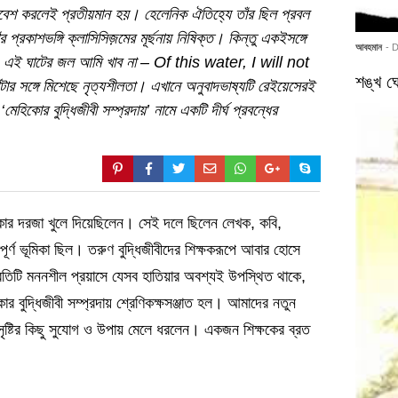
প্রবেশ করলেই প্রতীয়মান হয়। হেলেনিক ঐতিহ্যে তাঁর ছিল প্রবল
প্রকাশভঙ্গি ক্লাসিসিজ়মের মূর্ছনায় নিষিক্ত। কিন্তু একইসঙ্গে
আবহমান
- 
ি, এই ঘাটের জল আমি খাব না – Of this water, I will not
শঙ্খ ঘো
ঁটার সঙ্গে মিশেছে নৃত্যশীলতা। এখানে অনুবাদভাষ্যটি রেইয়েসেরই
েহিকোর বুদ্ধিজীবী সম্প্রদায়’ নামে একটি দীর্ঘ প্রবন্ধের
মেহিকোর দরজা খুলে দিয়েছিলেন। সেই দলে ছিলেন লেখক, কবি,
ূর্ণ ভূমিকা ছিল। তরুণ বুদ্ধিজীবীদের শিক্ষকরূপে আবার হোসে
্রতিটি মননশীল প্রয়াসে যেসব হাতিয়ার অবশ্যই উপস্থিত থাকে,
র বুদ্ধিজীবী সম্প্রদায় শ্রেণিকক্ষসঞ্জাত হল। আমাদের নতুন
 সৃষ্টির কিছু সুযোগ ও উপায় মেলে ধরলেন। একজন শিক্ষকের ব্রত