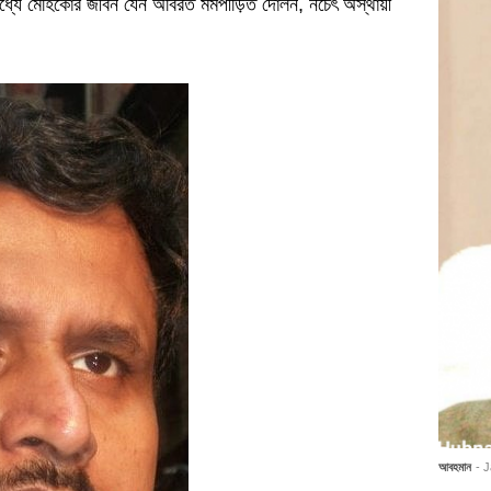
 মধ্যে মেহিকোর জীবন যেন অবিরত মর্মপীড়িত দোলন, নচেৎ অস্থায়ী
আবহমান
- 