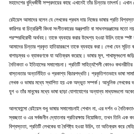
মহাদেশের বুদ্ধিজীবী সম্প্রদায়ের কাছে এখানেই তাঁর চিন্তার তাৎপর্য। এখান
রেইয়েস আমাদের বলেন যে লেখকের প্রথম দায় নিজের ভাষার প্রতি বিশ্বস
কারিগর বা চিত্রশিল্পী কিংবা সংগীতকারের যন্ত্রপাতি বা সাধনসরঞ্জামের মতো নয়
পরস্পরবিরোধী অর্থবহ। তাকে ব্যবহার করার উদ্দেশ্য হওয়া উচিৎ তাকে স্পষ্ট
আমাদের চিন্তার প্রকৃত হাতিয়াররূপে তাকে ব্যবহার করা। লেখা যেন সূচিত
বাগাড়ম্বর ও ব্যাকরণকে যা অতিক্রম করেছে। ভাষার মূল, শাখামূলগুলো
নৈতিকতা ও ইতিহাসের সমালোচনা। প্রতিটি সাহিত্যশৈলী কোনও কথনরীতির চে
বাস্তবতার অন্তর্নিহিত ও প্রকাশ্য বিচারপদ্ধতি। প্রকৃতিগতভাবে ভাষা সা
লেখক ও ভাষার মধ্যে স্থাপিত হয় এক অদ্ভুত সম্পর্ক। আধুনিক লেখকের ভা
যুগ ও তাঁর মানুষের মধ্যে ভাষা ছাড়া যোগাযোগের অন্যান্য মাধ্যমগুলো অ
আলফোন্সো রেইয়েস শুধু ভাষার সমালোচনাই শেখান না, এর দর্শন ও নৈতিকতাও 
স্বচ্ছতা ও এর সর্বজনীন দ্যোতনার প্রতিরক্ষায় নিয়োজিত, তখন তিনি এক কর্
বিশ্বস্ততা, প্রতিটি লেখকের যা বৈশিষ্ট্য হওয়া উচিৎ, তা অতিক্রম করে ম