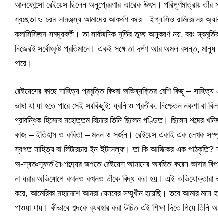
আলফোন্সো রেইয়েস ছিলেন অনুপ্রেরণার আরেক উৎস। পরিপূর্ণমাত্রায় তাঁর সৃ
স্বচ্ছতা ও চরম সামঞ্জস্য আমাদের আকর্ষণ করে। ইগ্নাসিও রামিরেসের অ্যাকা
ক্লাসিসিজ়ম সমদূরবর্তী। তা সার্বজনিক মূর্তির তুচ্ছ অনুকরণ নয়, বরং স্বমূ
নিজেরই সর্বোৎকৃষ্ট প্রতিমানে। একই সঙ্গে তা দর্পণ আর অমল বসন্ত, মানু
পারে।
রেইয়েসের কাছে সাহিত্য প্রবৃত্তি কিংবা অভিব্যক্তির বেশি কিছু – সাহিত্য
ভাষা যা যা হতে পারে সেই সবকিছুই: ধ্বনি ও প্রতীক, নিশ্চেতন নকশা বা বি
প্রাবন্ধিক হিসেবে মহোত্তম বিচারে তিনি ছিলেন পণ্ডিত। ছিলেন শব্দের খনিজী
কাজ – ইতিহাস ও কবিতা – মনন ও সর্জন। রেইয়েস একাই এক লেখক সম্প
স্বগত সাহিত্য বা লিটরেচার ইন ইটসেল্ফ। তা কি আঙ্গিকের এক পাঠকৃতি? ন
অ-স্বতঃস্ফূর্ত নৈঃশব্দ্যের জগতে রেইয়েস আমাদের অবহিত করেন ভাষার বিপন্
না ধরার অভিযোগে কখনও কখনও তাঁকে বিদ্ধ করা হয়। এই অভিযোক্তারা ভুলে
করে, আমেরিকা মহাদেশে আমরা যেসবের সম্মুখীন হয়েছি। তবে আমার মনে হয়, তা
পাওয়া যায়। কীভাবে শব্দকে ব্যবহার করা উচিত এই শিক্ষা দিতে গিয়ে তিন