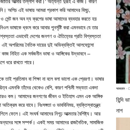
, ‘জাতির আত্মার তল্লাশ করা।’ অত্যন্ত দুরূহ এ কাজ। কারণ
িনি। অপিচ এই ভাষায় আমরা প্রকাশ করি আমাদের বিমূঢ়,
 ও সেন্ট জন অব দ্য ক্রশের ভাষা আমাদের ব্যবহার করতে হয়
ওল ভাষাকে ধ্বংস করে আবার পুনর্সৃষ্টি করা এমনভাবে যে তার
িশ্বস্ততা এভাবেই দেশের জনগণ ও ঐতিহ্যের প্রতি বিশ্বস্ততা
মে। এই অপরিমেয় নৈতিক দায়ের দুই অভিব্যক্তিই আলফোন্সো
ঠ কাজ নিহিত এক সর্বজনীন ভাষা ও আঙ্গিকের উদ্ভাবনে –
ূপে ধরে রাখতে পারে।
কে তাই প্রতিমান বা শিক্ষা না বলে বলা ভালো এক প্রেরণা। ভাষার
দায়িত্ব এমনকি তাঁদের থেকেও বেশি, কারণ পশ্চিমী সভ্যতা একদা
আবহমান
- 
্রম আরও কম। আমাদের জনগণের জীবন ও ইতিহাস এমন এক আঙ্গিক
হিন্দি 
িক্রম করে যাবে। নিঃসঙ্গতা ও ভাববিনিময়, ব্যক্তিস্বাতন্ত্র্য
নাগ
গিলে ফেলে। এই সংঘর্ষ আমাদের নিগূঢ় আত্মতার বৈশিষ্ট্য। আর
ও অন্যদের সঙ্গে সম্পর্ক। একই সময় আমাদের রাজনৈতিক, সামাজিক