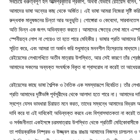
সবচেয়ে গুরুত্বপূর্ণ হল আত্মপ্রকৃতির প্রকাশ, অথবা যেভাবে রেইয়েস বলেন
আমাদের ভাষা অন্যের কাছ থেকে অর্জিত। এই ভাষা আমরা নিজেরা সৃষ্টি কর
রুদ্ধবাক মানুষজনের চিন্তা আর অনুভূতি। গোঙ্গোরা ও কেবেদো, সারবানতেস
অতি ভিন্ন এক জগৎ অভিব্যক্ত করতে। আমাদের ক্ষেত্রে লেখা মানে এস্পানি
স্পেনীয়ত্ব লোপ না পেয়েও তা হতে পারে মেহিকীয়। ভাষার প্রতি আমাদের ব
সূচিত করে, এবং আমরা তা অর্জন করি শুধুমাত্র মননশীল হিংস্রতার মাধ্য
রেইয়েসের লেখালেখিতে অতীব মাত্রায় উপস্থিত, আর সেই কারণে তাঁর শ্রেষ্
আমাদের সকলের অব্যক্ত সংঘর্ষকে বিকৃত বা শ্বাসরোধ না করেই তা আধেয়র
রেইয়েসের কাছে ভাষা শৈল্পিক ও নৈতিক এক সমস্যারূপে বিবেচিত। তাঁর লেখা
প্রতি আমাদের দৃষ্টিভঙ্গি পূর্বসূরীদের থেকে আলাদা হতে পারে না। আমাদের 
স্বপ্নে যেসব ভাবধারা চিরায়ত মনে করত, তাদের সম্বন্ধে আমাদের বিভ
দাবি করে যা এই দাবিকেই অভিব্যক্ত করবে এবং বিশ্বাসঘাতকতা না করেই তা অত
ও সর্বজনীনতা একইসঙ্গে চরমমাত্রায় উপস্থিত থেকে প্রতিটি মেহিকোবাসীকে 
তা পর্যায়ক্রমিক নিষ্প্রভ ও উজ্জ্বল রঙে রাঙায় আমাদের নিজস্ব চালচলন 