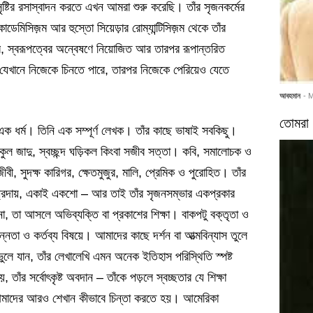
ষ্টির রসাস্বাদন করতে এখন আমরা শুরু করেছি। তাঁর সৃজনকর্মের
ডেমিসিজ়ম আর হুস্তো সিয়েড়ার রোম্যান্টিসিজ়ম থেকে তাঁর
র্তির, স্বরূপত্বের অন্বেষণে নিয়োজিত আর তারপর রূপান্তরিত
ষ যেখানে নিজেকে চিনতে পারে, তারপর নিজেকে পেরিয়েও যেতে
আবহমান
- 
তোমরা 
 এক ধর্ম। তিনি এক সম্পূর্ণ লেখক। তাঁর কাছে ভাষাই সবকিছু।
লকুল জাদু, স্বচ্ছন্দ ঘড়িকল কিংবা সজীব সত্তা। কবি, সমালোচক ও
বী, সুদক্ষ কারিগর, ক্ষেতমুজুর, মালি, প্রেমিক ও পুরোহিত। তাঁর
্রদায়, একাই একশো – আর তাই তাঁর সৃজনসম্ভার একপ্রকার
া, তা আসলে অভিব্যক্তি বা প্রকাশের শিক্ষা। বাকপটু বক্তৃতা ও
নতা ও কর্তব্য বিষয়ে। আমাদের কাছে দর্শন বা আত্মবিন্যাস তুলে
 যান, তাঁর লেখালেখি এমন অনেক ইতিহাস পরিস্থিতি স্পষ্ট
ঁর সর্বোৎকৃষ্ট অবদান – তাঁকে পড়লে স্বচ্ছতার যে শিক্ষা
ি আমাদের আরও শেখান কীভাবে চিন্তা করতে হয়। আমেরিকা