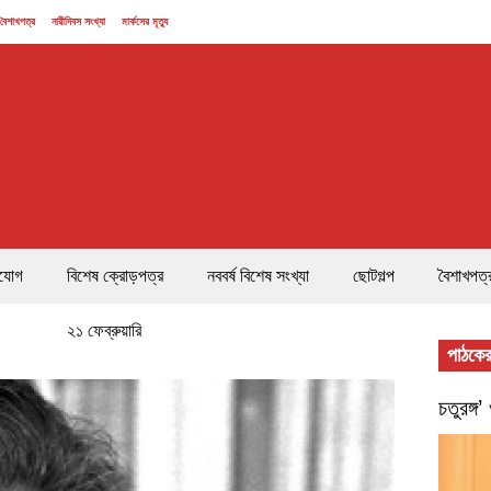
বৈশাখপত্র
নারীদিবস সংখ্যা
মার্কসের মৃত্যু
যোগ
বিশেষ ক্রোড়পত্র
নববর্ষ বিশেষ সংখ্যা
ছোটগল্প
বৈশাখপত্
২১ ফেব্রুয়ারি
পাঠকের
চতুরঙ্গ