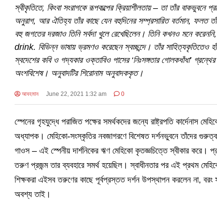
স্বীকৃতিতে, কিংবা সংরাগকে রূপকল্পের ক্রিয়াশীলতায় – তা তাঁর বাকভুবনে 
অনুরাগ, আর ঐতিহ্য তাঁর কাছে যেন বহুদিনের সম্প্রসারিত বর্তমান, ফলত তাঁর 
বহু জগতের দরজাও তিনি সর্বদা খুলে রেখেছিলেন। তিনি কখনও মনে করেনন
drink. বিভিন্ন ভাষায় ভ্রমণও করেছেন স্বচ্ছন্দে। তাঁর সাহিত্যকৃতিতেও হা
স্বদেশের কবি ও গদ্যকার ওক্তাবিও পাসের ‘নিঃসঙ্গতার গোলকধাঁধা’ গ্রন্থের ‘ম
অংশবিশেষ। অনুবাদটির শিরোনাম অনুবাদককৃত।
আবহমান
June 22, 2021 1:32 am
0
স্পেনের গৃহযুদ্ধে পরাজিত পক্ষের সমর্থকদের জন্যে রাষ্ট্রপতি কার্দেনাস 
অধ্যাপক। মেহিকো-সংস্কৃতির নবজাগরণে বিশেষত দর্শনভুবনে তাঁদের গুরুত্বপ
গাওস – এই স্পেনীয় দার্শনিকের ঋণ মেহিকো কৃতজ্ঞচিত্তে স্বীকার করে। প
তরুণ প্রজন্ম তার ব্যবহারে সমর্থ হয়েছিল। স্বাধীনতার পর এই প্রথম মেহিকো
শিক্ষকরা এইসব তরুণের কাছে পূর্বপ্রস্তত দর্শন উপস্থাপন করলেন না, বরং
অবশ্য তাই।