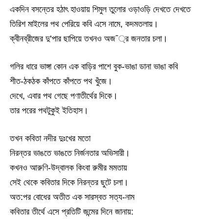
একদিন বসন্তের হঠাৎ হাওয়ায় শিমুল তুলোর ওড়াওড়ি দেখতে দেখতে
তিরিশ মাইলের পথ পেরিয়ে কবি এসে নামে, কদমতলায়।
ক্বীনব্রীজের দু’পার ছাপিয়ে তখনও অজ¯্র জনতার চলা।
গলির ধারে ভাঙ্গা কোন এক বাড়ির পাশে বুক-ভাঙা ডানা ভাঙা কবি
শীত-ঠকঠক কাঁপতে কাঁপতে পথ খুঁজে।
দেখে, এবার পথ গেছে পণাতীর্থের দিকে।
তার পরের পথটুকুই ইতিহাস।
তখন কবিতা নদীর দুঃখের মতো
নিরন্তর ভাঙতে ভাঙতে নির্জনতার অভিসারী।
কখনও আরুণি-উদ্বালক কিংবা রুমীর মমতায়
সেই থেকে কবিতার দিকে নিরন্তর ছুটে চলা।
অত:পর বোধের অতীত এক সারস্বত সত্য-নাম
কবিতার তীর্থে এসে প্রতিটি জন্মের দিনে জানায়: