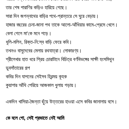
তার শেষ পারাণির কড়িও হারিয়ে গেছে।
সারা দিন জগন্নাথের বাড়ির পথে-প্রান্তরে সে ঘুরে বেড়ায়।
হাজার বছরের চেনা-জানা পথ তাকে আলো-আঁধিয়ার কামে-প্রেমে খেলে।
বেলা গেলে মা’কে মনে পড়ে।
ধূলি-মলিন, রিক্ত-নি:স্ব বাড়ি ফেরে কবি।
তখনও বাসুদেবের মেলায় রথযাত্রা। লোকারণ্য।
শ্রীলেখার হাত ধরে প্রিয় চোরাটানে বিচিত্র বর্ণবিভঙ্গের সাক্ষী হংসমিথুন
ডুবসাঁতারের গল্প
কবির দিন যাপনের সেইসব হিরন্ময় কূহক
কুয়াশার আঁধি পেরিয়ে আজকাল ধুলায় গড়ায়।
একদিন খাসিয়া-জৈন্তা ছুঁয়ে উত্তরের হাওয়া এসে কবির জানালায় বসে।
কে বলে গো, সেই প্রভাতে নেই আমি