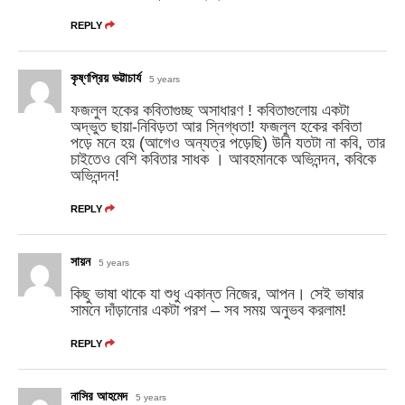
REPLY
কৃষ্ণপ্রিয় ভট্টাচার্য
5 years
ফজলুল হকের কবিতাগুচ্ছ অসাধারণ ! কবিতাগুলোয় একটা
অদ্ভুত ছায়া-নিবিড়তা আর স্নিগ্ধতা! ফজলুল হকের কবিতা
পড়ে মনে হয় (আগেও অন্যত্র পড়েছি) উনি যতটা না কবি, তার
চাইতেও বেশি কবিতার সাধক । আবহমানকে অভিনন্দন, কবিকে
অভিনন্দন!
REPLY
সায়ন
5 years
কিছু ভাষা থাকে যা শুধু একান্ত নিজের, আপন। সেই ভাষার
সামনে দাঁড়ানোর একটা পরশ – সব সময় অনুভব করলাম!
REPLY
নাসির আহমেদ
5 years