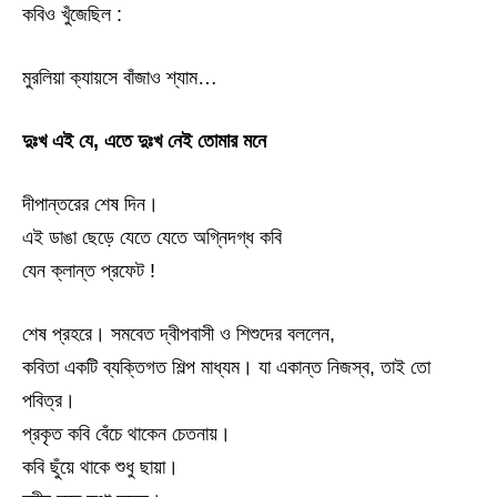
কবিও খুঁজেছিল :
মুরলিয়া ক্যায়সে বাঁজাও শ্যাম…
দুঃখ এই যে, এতে দুঃখ নেই তোমার মনে
দীপান্তরের শেষ দিন।
এই ডাঙা ছেড়ে যেতে যেতে অগ্নিদগ্ধ কবি
যেন ক্লান্ত প্রফেট !
শেষ প্রহরে। সমবেত দ্বীপবাসী ও শিশুদের বললেন,
কবিতা একটি ব্যক্তিগত শিল্প মাধ্যম। যা একান্ত নিজস্ব, তাই তো
পবিত্র।
প্রকৃত কবি বেঁচে থাকেন চেতনায়।
কবি ছুঁয়ে থাকে শুধু ছায়া।