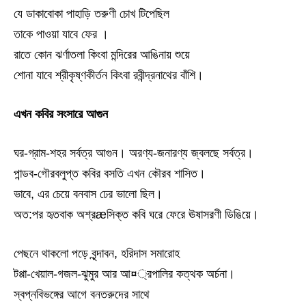
যে ডাকাবোকা পাহাড়ি তরুণী চোখ টিপেছিল
তাকে পাওয়া যাবে ফের ।
রাতে কোন ঝর্ণাতলা কিংবা মন্দিরের আঙিনায় শুয়ে
শোনা যাবে শ্রীকৃষ্ণকীর্তন কিংবা রবীন্দ্রনাথের বাঁশি।
এখন কবির সংসারে আগুন
ঘর-গ্রাম-শহর সর্বত্র আগুন। অরণ্য-জনারণ্য জ্বলছে সর্বত্র।
পান্ডব-গৌরবলুপ্ত কবির বসতি এখন কৌরব শাসিত।
ভাবে, এর চেয়ে বনবাস ঢের ভালো ছিল।
অত:পর হৃতবাক অশ্রæসিক্ত কবি ঘরে ফেরে ঊষাসরণী ডিঙিয়ে।
পেছনে থাকলো পড়ে বৃন্দাবন, হরিদাস সমারোহ
টপ্পা-খেয়াল-গজল-ঝুমুর আর আ¤্রপালির কত্থক অর্চনা।
স্বপ্নবিভঙ্গের আগে বনতরুদের সাথে