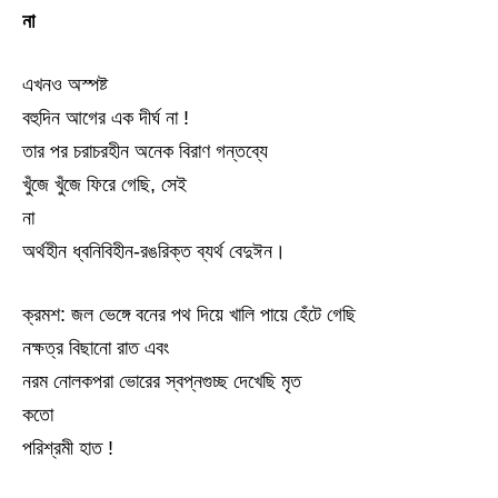
না
এখনও অস্পষ্ট
বহুদিন আগের এক দীর্ঘ না !
তার পর চরাচরহীন অনেক বিরাণ গন্তব্যে
খুঁজে খুঁজে ফিরে গেছি, সেই
না
অর্থহীন ধ্বনিবিহীন-রঙরিক্ত ব্যর্থ বেদুঈন।
ক্রমশ: জল ভেঙ্গে বনের পথ দিয়ে খালি পায়ে হেঁটে গেছি
নক্ষত্র বিছানো রাত এবং
নরম নোলকপরা ভোরের স্বপ্নগুচ্ছ দেখেছি মৃত
কতো
পরিশ্রমী হাত !