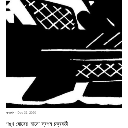
আবহমান
- Dec 31, 2020
শঙ্খ ঘোষের ‘মানে’ স্বপন চক্রবর্তী