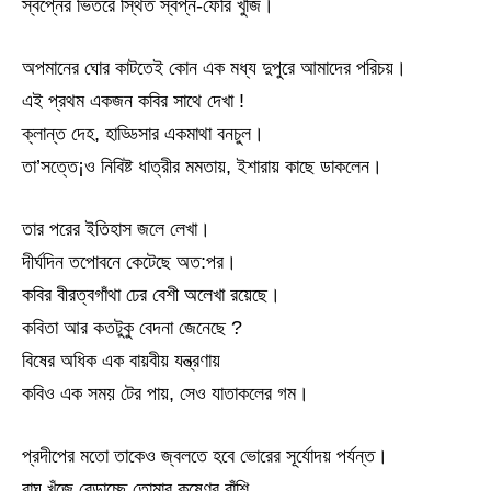
স্বপ্নের ভিতরে স্থিত স্বপ্ন-ফেরি খুঁজি।
অপমানের ঘোর কাটতেই কোন এক মধ্য দুপুরে আমাদের পরিচয়।
এই প্রথম একজন কবির সাথে দেখা !
ক্লান্ত দেহ, হাড্ডিসার একমাথা বনচুল।
তা’সত্তে¡ও নিবিষ্ট ধাত্রীর মমতায়, ইশারায় কাছে ডাকলেন।
তার পরের ইতিহাস জলে লেখা।
দীর্ঘদিন তপোবনে কেটেছে অত:পর।
কবির বীরত্বগাঁথা ঢের বেশী অলেখা রয়েছে।
কবিতা আর কতটুকু বেদনা জেনেছে ?
বিষের অধিক এক বায়বীয় যন্ত্রণায়
কবিও এক সময় টের পায়, সেও যাতাকলের গম।
প্রদীপের মতো তাকেও জ্বলতে হবে ভোরের সূর্যোদয় পর্যন্ত।
বাঘ খুঁজে বেড়াচ্ছে তোমার কৃষ্ণের বাঁশি