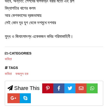
ভাবে, অন্তত: শৈশবের ঘাসফড়িং ধরার মতো এই গল্প
বিদ্যাপতির খাগের কলম
আর কেশবদাসের ব্রজভাষায়
সেই কোন দূর যুগ থেকে দশমুখে দশবার
যুদ্ধ ও জিঘাংসাদগ্ধ একেকজন কবির গরিমাকাহিনী।
CATEGORIES
কবিতা
TAGS
কবিতা
ফজলুল হক
Share This