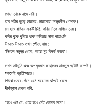
ঘোড়া থেকে নামে নারী।
তার শরীর জুড়ে ছায়াময়, মায়াধোয়া অভ্রনীল পোশাক।
সে হাত বাড়িয়ে একটি চিঠি, কবির দিকে এগিয়ে দেয়।
কবির বুকে ঘুমিয়ে থাকা কবিতার সাদা পাতাগুলি
উড়তে উড়তে তখন পৌছে যায় :
‘সিংহল সমুদ্র থেকে, আরো দূর বিদর্ভ নগরে’ !
তখন তটভূমি এবং অপসৃয়মান জাহাজের মাস্তুল দুটোই অস্পষ্ট।
সকলেই প্রতীক্ষারত।
শিশুরা গুমরে কেঁদে ওঠে মায়েদের ঝাঁপটে ধরলে
দীর্ঘশ্বাস ফেলে কবি,
“দু:খ এই যে, এতে দু:খ নেই তোমার মনে” !