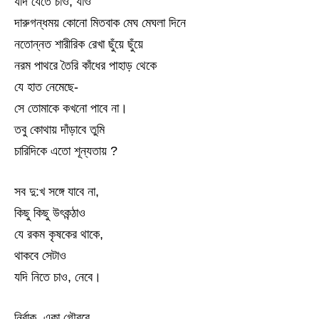
যদি যেতে চাও, যাও
দারুগন্ধময় কোনো মিতবাক মেঘ মেঘলা দিনে
নতোন্নত শারীরিক রেখা ছুঁয়ে ছুঁয়ে
নরম পাথরে তৈরি কাঁধের পাহাড় থেকে
যে হাত নেমেছে-
সে তোমাকে কখনো পাবে না।
তবু কোথায় দাঁড়াবে তুমি
চারিদিকে এতো শূন্যতায় ?
সব দু:খ সঙ্গে যাবে না,
কিছু কিছু উৎকন্ঠাও
যে রকম কৃষকের থাকে,
থাকবে সেটাও
যদি নিতে চাও, নেবে।
নির্বাক, একা গৌরবে