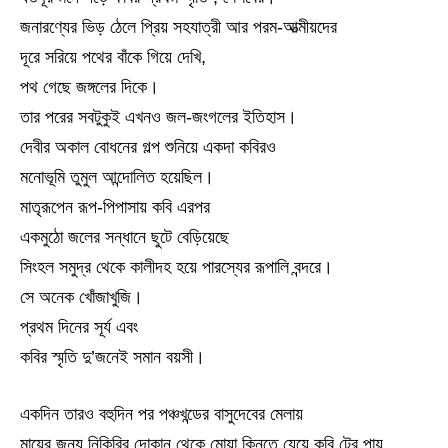
জনারণ্যের ভিড় ঠেলে প্রিয় সহযাত্রী আর পরম-আত্মীয়দের
দূরে সরিয়ে পথের বাঁকে গিয়ে দেখি,
পথ গেছে জঙ্গলের দিকে।
তার পরের সবটুকুই এখনও জল-জংগলের ইতিহাস।
দেবীর অকাল বোধনের গল্প শুনিয়ে একদা কবিরও
মনোভূমি তুমুল আন্দোলিত হয়েছিল।
মাতৃরূপেন রূপ-পিপাসায় কবি এরপর
একমুঠো জলের সন্ধানে ছুটে বেড়িয়েছে
সিংহল সমুদ্র থেকে কালীদহ হয়ে পারস্যের রূপালি বন্দরে।
সে অনেক খোঁজাখুজি।
প্রথম দিনের সূর্য এবং
কবির স্মৃতি দু’জনেই সমান বয়সী।
একদিন তারও বহুদিন পর পঞ্চখন্ডের বাসুদেবের মেলায়
মায়ের জন্য নিকিরির দোকান থেকে মোয়া কিনতে যেয়ে কবি টের পায়,