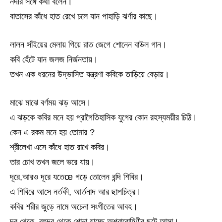
নদীর সঙ্গে কথা বলেন।
বাতাসের কাঁধে হাত রেখে চলে যান পাহাড়ি ঝর্ণার কাছে।
লালন সাঁইয়ের মেলায় গিয়ে রাত জেগে শোনেন বাউল গান।
কবি হেঁটে যান জলজ নির্জনতায়।
তখন এক ধরনের উদ্ভাসিত যন্ত্রণা কবিকে তাড়িয়ে বেড়ায়।
মাঝে মাঝে বর্ণময় ঝড় আসে।
এ ঝড়কে কবির মনে হয় প্রাগৈতিহাসিক যুগের কোন রহস্যময়ীর চিঠি।
কেন এ রকম মনে হয় তোমার ?
শ্রীলেখা এসে কাঁধে হাত রাখে কবির।
তার চোখ তখন জলে ভরে যায়।
দূরে,আরও দূরে যতেœ গড়ে তোলেন বন্দি শিবির।
এ শিবিরে আসে নর্তকী, আর্তনাদ আর ছাপচিত্র।
কবির শরীর জুড়ে নামে অচেনা সংগীতের আবহ।
দূর থেকে, বহুদূর থেকে শোনা যাচ্ছে অশ্বারোহিণীর ছুটে আসা।