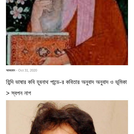
আবহমান
- Oct 31, 2020
হিন্দি ভাষার কবি হূবনাথ পান্ডে-র কবিতার অনুবাদ অনুবাদ ও ভূমিকা
> স্বপন নাগ