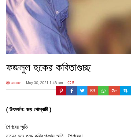
ফজলুল হকের কবিতাগুচ্ছ
আবহমান
May 30, 2021 1:48 am
5
( উৎসর্জন: জয় গোস্বামী )
শৈশবের স্মৃতি
যতদূর মনে পড়ে কবির প্রথম স্মৃতি , শৈশবের।