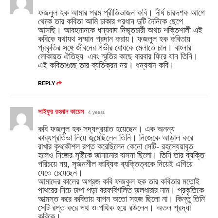
ফজলুল হক আমার পরম প্রীতিভাজন কবি। দীর্ঘ চারদশক আগে
থেকে তার কবিতা আমি ঢাকার প্রধান দুটি দৈনিকে ছেপে
আসছি। আবহমানকে ধন্যবাদ নিভৃতচারী অথচ শক্তিশালী এই
কবিকে যথাযথ সম্মান প্রদান করায়। ফজলুল হক কবিতায়
প্রকৃতির সঙ্গে জীবনের গভীর বোধকে মেলাতে চান। বাংলার
লোকায়ত ঐতিহ্য ‌ এবং স্মৃতির কাছে বারবার ফিরে যান তিনি।
এই কবিতাগুচ্ছ তার ব্যতিক্রম নয়। ধন্যবাদ কবি।
REPLY
সাইফুর রহমান কায়েস
4 years
কবি ফজলুল হক সদ্যপ্রয়াত হয়েছেন। এক অনন্য
কাব্যপ্রতিভা নিয়ে জন্মেছিলেন তিনি। নিজেকে আড়াল করে
রাখার কৃৎকৌশল রপ্ত করেছিলেন কেনো সেটি- রহস্যেয়াবৃত
হলেও নিজের সৃষ্টিকে জানানোর বাসনা ছিলো। তিনি তার ব্যক্তি
পরিচয়ে নয়, সৃজনশীল কাব্যিক ব্যক্তিত্বকে নিয়েই এগিয়ে
যেতে চেয়েছেন।
আমাদের কালের অগ্রজ কবি ফজকুল হক তার কবিতার মতোই
পাথরের নিচে চাপা পড়া বরফবিগলিত জলধারার নাম। প্রকৃতিকে
আত্মস্ত করে কবিতায় যাপন অতো সহজ ছিলো না। কিন্তু তিনি
সেটি রপ্ত করে পথ ও পথিক হয়ে রউলেন। অতল শ্রদ্ধা
কবিকে।