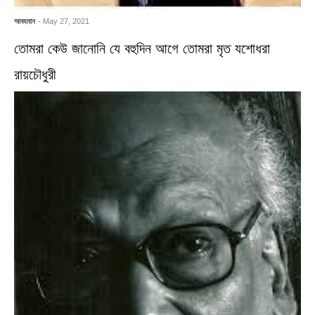
আবহমান
- May 27, 2021
তোমরা কেউ জানোনি যে বহুদিন আগে তোমরা মৃত যশোধরা
রায়চৌধুরী