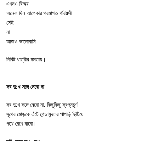
এখনও বিস্ময়
অনেক দিন আগেকার পরমাগত গরিয়সী
সেই
না
আজও ভালোবাসি
নিবিষ্ট ধাত্রীর মমতায়।
সব দু:খ সঙ্গে নেবো না
সব দু:খ সঙ্গে নেবো না, কিছুকিছু স্বপ্নচূর্ণ
সুখের মোড়কে এঁটে গেন্ডাফুলের পাপড়ি ছিটিয়ে
পথে রেখে যাবো।