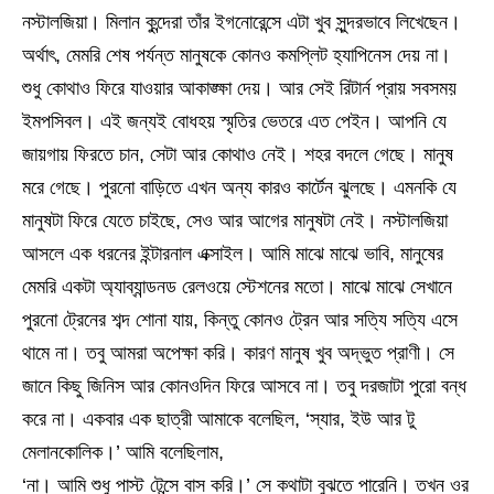
নস্টালজিয়া। মিলান কুন্দেরা তাঁর ইগনোরেন্সে এটা খুব সুন্দরভাবে লিখেছেন।
অর্থাৎ, মেমরি শেষ পর্যন্ত মানুষকে কোনও কমপ্লিট হ্যাপিনেস দেয় না।
শুধু কোথাও ফিরে যাওয়ার আকাঙ্ক্ষা দেয়। আর সেই রিটার্ন প্রায় সবসময়
ইমপসিবল। এই জন্যই বোধহয় স্মৃতির ভেতরে এত পেইন। আপনি যে
জায়গায় ফিরতে চান, সেটা আর কোথাও নেই। শহর বদলে গেছে। মানুষ
মরে গেছে। পুরনো বাড়িতে এখন অন্য কারও কার্টেন ঝুলছে। এমনকি যে
মানুষটা ফিরে যেতে চাইছে, সেও আর আগের মানুষটা নেই। নস্টালজিয়া
আসলে এক ধরনের ইন্টারনাল এক্সাইল। আমি মাঝে মাঝে ভাবি, মানুষের
মেমরি একটা অ্যাব্যান্ডনড রেলওয়ে স্টেশনের মতো। মাঝে মাঝে সেখানে
পুরনো ট্রেনের শব্দ শোনা যায়, কিন্তু কোনও ট্রেন আর সত্যি সত্যি এসে
থামে না। তবু আমরা অপেক্ষা করি। কারণ মানুষ খুব অদ্ভুত প্রাণী। সে
জানে কিছু জিনিস আর কোনওদিন ফিরে আসবে না। তবু দরজাটা পুরো বন্ধ
করে না। একবার এক ছাত্রী আমাকে বলেছিল, ‘স্যার, ইউ আর টু
মেলানকোলিক।’ আমি বলেছিলাম,
‘না। আমি শুধু পাস্ট টেন্সে বাস করি।’ সে কথাটা বুঝতে পারেনি। তখন ওর