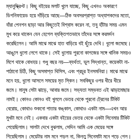
ম্যানুস্ক্রিপ্ট। কিছু বইয়ের মলাট খুলে যাচ্ছে, কিছু এখনও অকারণে
ডিগনিফায়েড হয়ে দাঁড়িয়ে আছে—ঠিক অবসরপ্রাপ্ত অধ্যাপকদের মতো,
যাঁরা পেনশন ছাড়া আর কিছুতেই বিশ্বাস করেন না, তবু হাঁটার সময় এমন
মুখ করে থাকেন যেন হেগেল ব্যক্তিগতভাবে তাঁদের সঙ্গে করমর্দন
করেছিলেন। আমি মাঝে মাঝে হাত বাড়িয়ে বই ছুঁয়ে দেখি। ধুলো জমেছে।
আঙুলে ধুলো লেগে থাকে। সেই ধুলোয় পুরনো কাগজের সঙ্গে খানিক সময়ও
মিশে থাকে বোধহয়। শুধু বছর নয়—ব্যর্থতা, ভুল সিদ্ধান্ত, কয়েকটা না-
পাঠানো চিঠি, কিছু অসমাপ্ত থিসিস, এবং প্রচুর ইনসমনিয়া। মাঝে মাঝে
মনে হয়, ধুলো আসলে সময়ের মৃত স্কিন। সবকিছুর ওপর ধীরে ধীরে
জমে। মানুষ সেটা ঝাড়ে, আবার জমে। সভ্যতা সম্ভবত এই ঝাড়ামোছার
নামই। কোনও কোনও বই খুললে ভেতর থেকে পুরনো ট্রেনের টিকিট
বেরোয়, কোথাও শুকনো পাতার কঙ্কাল, কোথাও একটা নাম—এখন আর
মুখটা মনে নেই। একবার একটা বইয়ের ভেতর থেকে একটা সিনেমার টিকিট
পেয়েছিলাম। সালটা দেখে বুঝলাম, সেদিন আমি এক মেয়ের সঙ্গে
গিয়েছিলাম। মেয়েটার নাম মনে পড়ল না, কিন্তু সিনেমাটা মনে পড়ে গেল।