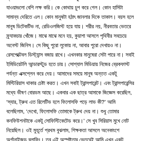
যাওয়াগুলো বেশি লক্ষ করি। কে কোথায় চুপ করে গেল। কোন হাসিটা
সামান্য দেরিতে এল। কোন মানুষটা হঠাৎ জানলার দিকে তাকাল। বয়স হলে
মানুষ ডিটেকটিভ না, রেডিওলজিস্ট হয়ে যায়। শরীর নয়, নীরবতার ভেতরে
ফ্র্যাকচার খোঁজে। মাঝে মাঝে মনে হয়, কুয়াশা আসলে পৃথিবীর সবচেয়ে
অনেস্ট জিনিস। সে কিছু পুরো লুকোয় না, আবার পুরো দেখায়ও না।
রেসপেক্টেবল ডিস্ট্যান্স বজায় রাখে। এখনকার মানুষেরা সেটা পারে না। সবাই
ইমিডিয়েটলি আন্ডারস্টুড হতে চায়। সোশ্যাল মিডিয়ায় নিজের ব্রেকফাস্ট
পর্যন্ত এক্সপ্লেন করে দেয়। আমাদের সময়ে মানুষ অন্তত একটু
মিস্টিরিয়াস থাকার চেষ্টা করত। এখন সবাই ট্রান্সপারেন্ট। এবং ট্রান্সপারেন্সির
মধ্যে ভীষণ বোরডম আছে। একবার এক ছাত্র আমাকে জিজ্ঞেস করেছিল,
‘স্যার, ট্রুথ এত রিলেটিভ হলে ফিলোসফি পড়ে লাভ কী?’ আমি
বলেছিলাম, ‘দেখো, ফিলোসফি তোমাকে ট্রুথ দেয় না। শুধু তোমার
কনফিউশনটাকে একটু সোফিস্টিকেটেড করে।’ সে খুব সিরিয়াস মুখে নোট
নিয়েছিল। ওই মুহূর্তে প্রথম বুঝলাম, শিক্ষকতা আসলে অনেকাংশে
অর্গানাইজড ব্লাফিং। তবু এই অস্পষ্টতার ভেতরেই আমি এখন একটু