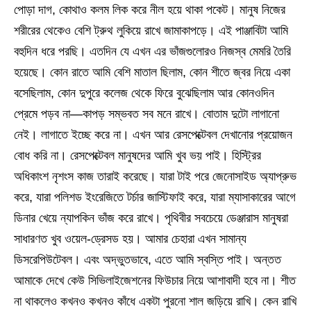
পোড়া দাগ, কোথাও কলম লিক করে নীল হয়ে থাকা পকেট। মানুষ নিজের
শরীরের থেকেও বেশি ট্রুথ লুকিয়ে রাখে জামাকাপড়ে। এই পাঞ্জাবিটা আমি
বহুদিন ধরে পরছি। এতদিন যে এখন এর ভাঁজগুলোরও নিজস্ব মেমরি তৈরি
হয়েছে। কোন রাতে আমি বেশি মাতাল ছিলাম, কোন শীতে জ্বর নিয়ে একা
বসেছিলাম, কোন দুপুরে কলেজ থেকে ফিরে বুঝেছিলাম আর কোনওদিন
প্রেমে পড়ব না—কাপড় সম্ভবত সব মনে রাখে। বোতাম দুটো লাগানো
নেই। লাগাতে ইচ্ছে করে না। এখন আর রেসপেক্টেবল দেখানোর প্রয়োজন
বোধ করি না। রেসপেক্টেবল মানুষদের আমি খুব ভয় পাই। হিস্ট্রির
অধিকাংশ নৃশংস কাজ তারাই করেছে। যারা টাই পরে জেনোসাইড অ্যাপ্রুভ
করে, যারা পলিশড ইংরেজিতে টর্চার জাস্টিফাই করে, যারা ম্যাসাকারের আগে
ডিনার খেয়ে ন্যাপকিন ভাঁজ করে রাখে। পৃথিবীর সবচেয়ে ডেঞ্জারাস মানুষরা
সাধারণত খুব ওয়েল-ড্রেসড হয়। আমার চেহারা এখন সামান্য
ডিসরেপিউটেবল। এবং অদ্ভুতভাবে, এতে আমি স্বস্তি পাই। অন্তত
আমাকে দেখে কেউ সিভিলাইজেশনের ফিউচার নিয়ে আশাবাদী হবে না। শীত
না থাকলেও কখনও কখনও কাঁধে একটা পুরনো শাল জড়িয়ে রাখি। কেন রাখি