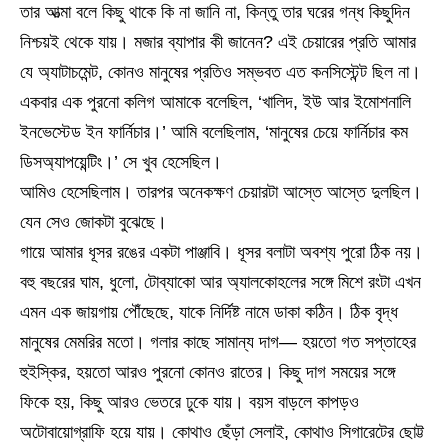
তার আত্মা বলে কিছু থাকে কি না জানি না, কিন্তু তার ঘরের গন্ধ কিছুদিন
নিশ্চয়ই থেকে যায়। মজার ব্যাপার কী জানেন? এই চেয়ারের প্রতি আমার
যে অ্যাটাচমেন্ট, কোনও মানুষের প্রতিও সম্ভবত এত কনসিস্টেন্ট ছিল না।
একবার এক পুরনো কলিগ আমাকে বলেছিল, ‘খালিদ, ইউ আর ইমোশনালি
ইনভেস্টেড ইন ফার্নিচার।’ আমি বলেছিলাম, ‘মানুষের চেয়ে ফার্নিচার কম
ডিসঅ্যাপয়েন্টিং।’ সে খুব হেসেছিল।
আমিও হেসেছিলাম। তারপর অনেকক্ষণ চেয়ারটা আস্তে আস্তে দুলছিল।
যেন সেও জোকটা বুঝেছে।
গায়ে আমার ধূসর রঙের একটা পাঞ্জাবি। ধূসর বলাটা অবশ্য পুরো ঠিক নয়।
বহু বছরের ঘাম, ধুলো, টোব্যাকো আর অ্যালকোহলের সঙ্গে মিশে রংটা এখন
এমন এক জায়গায় পৌঁছেছে, যাকে নির্দিষ্ট নামে ডাকা কঠিন। ঠিক বৃদ্ধ
মানুষের মেমরির মতো। গলার কাছে সামান্য দাগ— হয়তো গত সপ্তাহের
হুইস্কির, হয়তো আরও পুরনো কোনও রাতের। কিছু দাগ সময়ের সঙ্গে
ফিকে হয়, কিছু আরও ভেতরে ঢুকে যায়। বয়স বাড়লে কাপড়ও
অটোবায়োগ্রাফি হয়ে যায়। কোথাও ছেঁড়া সেলাই, কোথাও সিগারেটের ছোট্ট