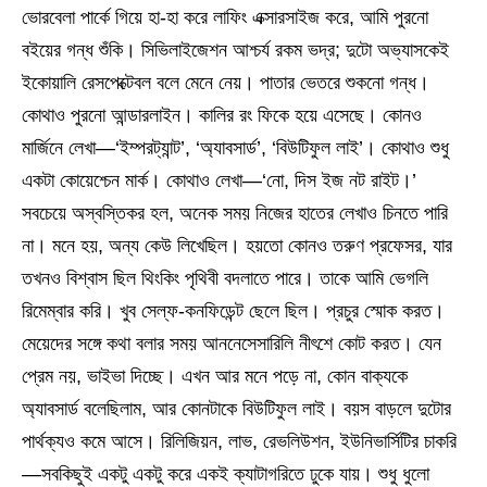
ভোরবেলা পার্কে গিয়ে হা-হা করে লাফিং এক্সারসাইজ করে, আমি পুরনো
বইয়ের গন্ধ শুঁকি। সিভিলাইজেশন আশ্চর্য রকম ভদ্র; দুটো অভ্যাসকেই
ইকোয়ালি রেসপেক্টেবল বলে মেনে নেয়। পাতার ভেতরে শুকনো গন্ধ।
কোথাও পুরনো আন্ডারলাইন। কালির রং ফিকে হয়ে এসেছে। কোনও
মার্জিনে লেখা—‘ইম্পরট্যান্ট’, ‘অ্যাবসার্ড’, ‘বিউটিফুল লাই’। কোথাও শুধু
একটা কোয়েশ্চেন মার্ক। কোথাও লেখা—‘নো, দিস ইজ নট রাইট।’
সবচেয়ে অস্বস্তিকর হল, অনেক সময় নিজের হাতের লেখাও চিনতে পারি
না। মনে হয়, অন্য কেউ লিখেছিল। হয়তো কোনও তরুণ প্রফেসর, যার
তখনও বিশ্বাস ছিল থিংকিং পৃথিবী বদলাতে পারে। তাকে আমি ভেগলি
রিমেম্বার করি। খুব সেল্ফ-কনফিডেন্ট ছেলে ছিল। প্রচুর স্মোক করত।
মেয়েদের সঙ্গে কথা বলার সময় আননেসেসারিলি নীৎশে কোট করত। যেন
প্রেম নয়, ভাইভা দিচ্ছে। এখন আর মনে পড়ে না, কোন বাক্যকে
অ্যাবসার্ড বলেছিলাম, আর কোনটাকে বিউটিফুল লাই। বয়স বাড়লে দুটোর
পার্থক্যও কমে আসে। রিলিজিয়ন, লাভ, রেভলিউশন, ইউনিভার্সিটির চাকরি
—সবকিছুই একটু একটু করে একই ক্যাটাগরিতে ঢুকে যায়। শুধু ধুলো