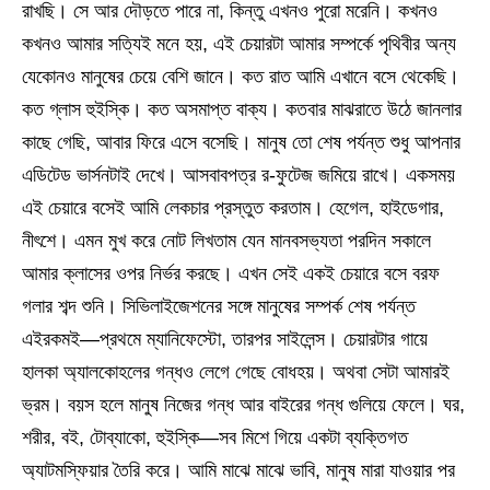
রাখছি। সে আর দৌড়তে পারে না, কিন্তু এখনও পুরো মরেনি। কখনও
কখনও আমার সত্যিই মনে হয়, এই চেয়ারটা আমার সম্পর্কে পৃথিবীর অন্য
যেকোনও মানুষের চেয়ে বেশি জানে। কত রাত আমি এখানে বসে থেকেছি।
কত গ্লাস হুইস্কি। কত অসমাপ্ত বাক্য। কতবার মাঝরাতে উঠে জানলার
কাছে গেছি, আবার ফিরে এসে বসেছি। মানুষ তো শেষ পর্যন্ত শুধু আপনার
এডিটেড ভার্সনটাই দেখে। আসবাবপত্র র-ফুটেজ জমিয়ে রাখে। একসময়
এই চেয়ারে বসেই আমি লেকচার প্রস্তুত করতাম। হেগেল, হাইডেগার,
নীৎশে। এমন মুখ করে নোট লিখতাম যেন মানবসভ্যতা পরদিন সকালে
আমার ক্লাসের ওপর নির্ভর করছে। এখন সেই একই চেয়ারে বসে বরফ
গলার শব্দ শুনি। সিভিলাইজেশনের সঙ্গে মানুষের সম্পর্ক শেষ পর্যন্ত
এইরকমই—প্রথমে ম্যানিফেস্টো, তারপর সাইলেন্স। চেয়ারটার গায়ে
হালকা অ্যালকোহলের গন্ধও লেগে গেছে বোধহয়। অথবা সেটা আমারই
ভ্রম। বয়স হলে মানুষ নিজের গন্ধ আর বাইরের গন্ধ গুলিয়ে ফেলে। ঘর,
শরীর, বই, টোব্যাকো, হুইস্কি—সব মিশে গিয়ে একটা ব্যক্তিগত
অ্যাটমস্ফিয়ার তৈরি করে। আমি মাঝে মাঝে ভাবি, মানুষ মারা যাওয়ার পর