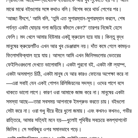
প্রিভিলেজ আছে—প্যাথেটিক হওয়াটাকে আর খুব লুকোতে হয় না। আমি
মাঝে মাঝে বইগুলোর সঙ্গে কথাও বলি। বিশেষ করে থার্ড পেগের পর।
‘আচ্ছা নীৎশে,’ আমি বলি, ‘তুমি এত সুপারম্যান-সুপারম্যান করলে, শেষ
পর্যন্ত একটা ঘোড়ার গলা জড়িয়ে কাঁদলে কেন?’ তারপর নিজেই হেসে
ফেলি। মদ খেলে আমার হিউমার একটু ক্রুয়েল হয়ে যায়। কিন্তু বৃদ্ধ
মানুষের ক্রুয়েলটিও এখন আর খুব ডেঞ্জারাস নয়। দাঁত কমে গেলে কামড়ও
ফিলোসফিক্যাল হয়ে যায়। আসলে আমি এখন জিনিসগুলোর ভেতরের
ফেইলিওরগুলো দেখতে ভালোবাসি। একটা পুরনো বই, একটা নষ্ট ল্যাম্প,
একটা অসমাপ্ত চিঠি, একটা মানুষ যে আর কারও ফোনের অপেক্ষা করে না
—এরা সবাই যেন একই গোপন রিলিজিয়নের সদস্য। ওদের পাশে বসে
থাকতে ভালো লাগে। কারণ ওরা আমাকে জাজ করে না। মানুষের একটা
সমস্যা আছে—তারা সবসময় আপনাকে ইমপ্রুভ করতে চায়। বইগুলো
সেটা করে না। ওরা শুধু ধীরে ধীরে ধুলো জমায়। এবং কখনও কখনও, গভীর
রাত্তিরে, আমার সত্যিই মনে হয়—ধুলোই পৃথিবীর সবচেয়ে কমপ্যাশনেট
জিনিস। সে সবকিছুর ওপর সমানভাবে পড়ে।