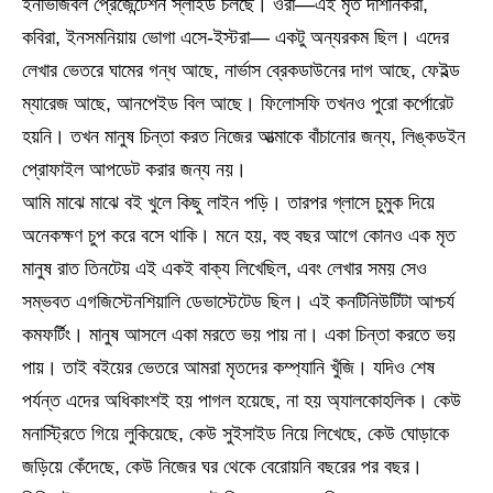
ইনভিজিবল প্রেজেন্টেশন স্লাইড চলছে। ওরা—এই মৃত দার্শনিকরা,
কবিরা, ইনসমনিয়ায় ভোগা এসে-ইস্টরা— একটু অন্যরকম ছিল। এদের
লেখার ভেতরে ঘামের গন্ধ আছে, নার্ভাস ব্রেকডাউনের দাগ আছে, ফেইল্ড
ম্যারেজ আছে, আনপেইড বিল আছে। ফিলোসফি তখনও পুরো কর্পোরেট
হয়নি। তখন মানুষ চিন্তা করত নিজের আত্মাকে বাঁচানোর জন্য, লিঙ্কডইন
প্রোফাইল আপডেট করার জন্য নয়।
আমি মাঝে মাঝে বই খুলে কিছু লাইন পড়ি। তারপর গ্লাসে চুমুক দিয়ে
অনেকক্ষণ চুপ করে বসে থাকি। মনে হয়, বহু বছর আগে কোনও এক মৃত
মানুষ রাত তিনটেয় এই একই বাক্য লিখেছিল, এবং লেখার সময় সেও
সম্ভবত এগজিস্টেনশিয়ালি ডেভাস্টেটেড ছিল। এই কনটিনিউটিটা আশ্চর্য
কমফর্টিং। মানুষ আসলে একা মরতে ভয় পায় না। একা চিন্তা করতে ভয়
পায়। তাই বইয়ের ভেতরে আমরা মৃতদের কম্প্যানি খুঁজি। যদিও শেষ
পর্যন্ত এদের অধিকাংশই হয় পাগল হয়েছে, না হয় অ্যালকোহলিক। কেউ
মনাস্ট্রিতে গিয়ে লুকিয়েছে, কেউ সুইসাইড নিয়ে লিখেছে, কেউ ঘোড়াকে
জড়িয়ে কেঁদেছে, কেউ নিজের ঘর থেকে বেরোয়নি বছরের পর বছর।