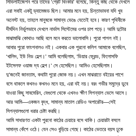
সিভিলাইজেশন পরে তাদের ‘গ্রেট থিংকার’ বলেছে, কিন্তু কাছ থেকে দেখলে
এরা সবাই একটু ড্যামেজড ছিল। আমার মনে হয়, চিন্তাভাবনা যদি খুব
অনেস্ট হয়, তাহলে মানুষকে সামান্য ভেঙে যেতেই হবে। কারণ পৃথিবীকে
দীর্ঘদিন নির্ভুলভাবে দেখলে নার্ভাস সিস্টেমের ওপর চাপ পড়ে। আমি দুটোর
মাঝামাঝি কোথাও আছি বলে মনে করতে ভালোবাসি। পুরো পাগল নই।
আবার পুরো ফাংশনালও নই। একবার এক পুরনো কলিগ আমাকে বলেছিল,
‘খালিদ, ইউ নিড হেল্প।’ আমি বলেছিলাম, ‘ডিয়ার ফ্রেন্ড, ফিলোসফি
ইটসেলফ ওয়াজ দ্য হেল্প।’ সে হেসেছিল। আমিও হেসেছিলাম।
দু’জনেই জানতাম, কথাটা পুরো জোক নয়। এখন মাঝরাতে বইয়ের পাশে
বসে থাকলে কখনও কখনও মনে হয়, এরা বই নয়। বরং গভীর সমুদ্রে ডুবে
যাওয়া কিছু সাবমেরিন, যেগুলো থেকে এখনও ক্ষীণ সিগন্যাল ভেসে আসে।
আর আমি—একজন বৃদ্ধ, সামান্য মাতাল রেডিও অপারেটর—সেই
সিগন্যালগুলো ধরার চেষ্টা করছি।
আমি সাধারণত একটা পুরনো কাঠের চেয়ারে বসে থাকি। চেয়ারটা বসলে
সামান্য কেঁপে ওঠে। যেন সেও বুড়িয়ে গেছে। কাঠের ভেতরে বয়স ঢুকে