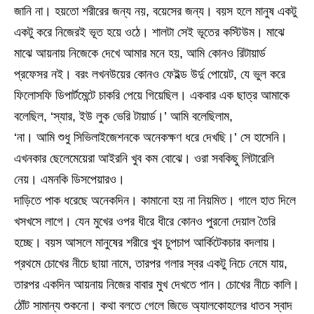
জানি না। হয়তো শরীরের জন্য নয়, বয়েসের জন্য। বয়স হলে মানুষ একটু
একটু করে নিজেরই ভূত হয়ে ওঠে। শালটা সেই ভূতের কস্টিউম। মাঝে
মাঝে আয়নায় নিজেকে দেখে আমার মনে হয়, আমি কোনও রিটায়ার্ড
প্রফেসর নই। বরং লখনউয়ের কোনও ফেইল্ড উর্দু পোয়েট, যে ভুল করে
ফিলোসফি ডিপার্টমেন্টে চাকরি পেয়ে গিয়েছিল। একবার এক ছাত্র আমাকে
বলেছিল, ‘স্যার, ইউ লুক ভেরি টায়ার্ড।’ আমি বলেছিলাম,
‘না। আমি শুধু সিভিলাইজেশনকে অনেকক্ষণ ধরে দেখছি।’ সে হাসেনি।
এখনকার ছেলেমেয়েরা আইরনি খুব কম বোঝে। ওরা সবকিছু লিটারেলি
নেয়। এমনকি ডিসপেয়ারও।
দাড়িতে পাক ধরেছে অনেকদিন। কামানো হয় না নিয়মিত। গালে হাত দিলে
খসখসে লাগে। যেন মুখের ওপর ধীরে ধীরে কোনও পুরনো দেয়াল তৈরি
হচ্ছে। বয়স আসলে মানুষের শরীরে খুব চুপচাপ আর্কিটেকচার বদলায়।
প্রথমে চোখের নীচে ছায়া নামে, তারপর গলার স্বর একটু নিচে নেমে যায়,
তারপর একদিন আয়নায় নিজের বাবার মুখ দেখতে পান। চোখের নীচে কালি।
ঠোঁট সামান্য শুকনো। কথা বলতে গেলে জিভে অ্যালকোহলের ধাতব স্বাদ