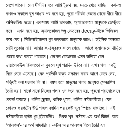
লেগে থাকে। যেন দীর্ঘদিন ধরে আমি ট্রুথ নয়, মরচে খেয়ে যাচ্ছি। কখনও
কখনও সকালে ঘুম ভাঙার পর মনে হয়, পুরো শরীরটা ভেতর থেকে ধীরে ধীরে
অক্সিডাইজ হচ্ছে। একসময় আমি ভাবতাম, অ্যালকোহল মানুষকে ডেস্ট্রয়
করে। এখন মনে হয়, অ্যালকোহল শুধু ভেতরের decay-টাকে ভিজিবল
করে দেয়। সিভিলাইজেশন খুব ভদ্রভাবে মানুষকে ভাঙে। হুইস্কি অন্তত
সেটা লুকোয় না। আমার কণ্ঠস্বরও বদলে গেছে। আগে ক্লাসরুমে দাঁড়িয়ে
জোরে কথা বলতে পারতাম। হেগেল বোঝাতাম এমন ভঙ্গিতে যেন
ডায়ালেকটিক্স ঠিকমতো না বুঝলে সূর্য পরদিন উঠবে না। এখন গলা একটু
নিচে নেমে এসেছে। যেন প্রতিটি বাক্য উচ্চারণ করার আগে ভেবে নেয়,
সত্যিই বলা দরকার কি না। বয়স হলে মানুষের গলার মধ্যেও সেন্সরশিপ
তৈরি হয়। মাঝে মাঝে নিজের গলার শব্দ শুনে মনে হয়, পুরনো গ্রামোফোনে
রেকর্ড বাজছে। খানিক স্ক্র্যাচ, খানিক ধুলো, খানিক নস্টালজিয়া। যেন
কোনও ফরগটেন উর্দু গজল বহুদিন পর কেউ ভুল স্পিডে বাজাচ্ছে। এই
নস্টালজিয়া শব্দটা খুব ইন্টারেস্টিং। গ্রিক শব্দ ‘নস্টস’-এর অর্থ রিটার্ন, আর
‘আলগস’-এর অর্থ সাফারিং। নস্টস আর আলগস মিলে তৈরি হল