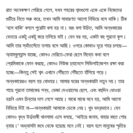
রাত অনেকক্ষণ পেরিয়ে গেলে, যখন শহরের শব্দগুলো একে একে নিজেদের
গুটিয়ে নিতে শুরু করে, তখন আমি সাধারণত আলো নিভিয়ে বসে থাকি। ঠিক
‘বসে থাকি’ বললে পুরোটা বলা হয় না। বরং বলা উচিত, আমি অন্ধকারের
ভেতরে একটু একটু করে তলিয়ে যাই। যেন ঘর নয়, একটা বহু পুরনো কূপ।
আমি তার স্যাঁতসেঁতে তলায় বসে আছি। ওপরে কোথাও দূরে শহর চলছে—
অ্যাম্বুল্যান্স যাচ্ছে, কোনও দেরিতে-ফেরা ছেলে মিথ্যে কথা বলে
প্রেমিকাকে ফোন করছে, কোনও নিউজ চ্যানেলে সিভিলাইজেশন রক্ষা করা
হচ্ছে—কিন্তু সেই শব্দ এখানে পৌঁছতে পৌঁছতে হাঁপিয়ে পড়ে।
অন্ধকারেরও বয়স হয় বোধহয়। আমার ঘরের অন্ধকারটা নতুন নয়। তার
গায়ে পুরনো তামাকের গন্ধ, ভেজা দেওয়ালের ছোপ, এবং বহুদিন ধোওয়া
হয়নি এমন চিন্তার দাগ লেগে আছে। মাঝে মাঝে মনে হয়, আমি আলো
নিভিয়ে দিই না—অন্ধকারই আমাকে ডেকে নেয়। খুব ভদ্রভাবে। যেন
কোনও বৃদ্ধ উর্দুভাষী খানসামা এসে বলছে, ‘আইয়ে জনাব, বাহার বহুত শোর
হ্যায়।’ অভ্যাসটা কবে থেকে হয়েছে মনে নেই। বয়স হলে মানুষের স্মৃতির