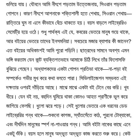
গুলিয়ে যায়। যৌবনে আমি নীৎশে পড়তাম উত্তেজনায়, সিওরান পড়তাম
গোপনে। কারণ নীৎশে আপনাকে শক্তিশালী হতে শেখায়, সিওরান শেখায়—
রাত্তিরে ঘুম না এলে কীভাবে বেঁচে থাকতে হয়। বয়স বাড়লে লাইব্রেরিও
সেমেট্রি হয়ে ওঠে। শুধু পার্থক্য এই যে, কবরের ভেতরে মানুষ শুয়ে থাকে,
আর বইয়ের ভেতরে তাদের ইনসমনিয়া। সবচেয়ে মজার ব্যাপার কী জানেন?
এত বইয়ের অধিকাংশই আমি পুরো পড়িনি। ছাত্রদের সামনে অবশ্য এমন
ভঙ্গি করতাম যেন কান্ট ব্যক্তিগতভাবে আমাকে চিঠি লিখে তাঁর ফিলোসফি
বুঝিয়ে গেছেন। অধ্যাপকদের একটা গোপন প্রতিভা থাকে—না-পড়া বই
সম্পর্কেও গভীর মুখ করে কথা বলতে পারা। সিভিলাইজেশন সম্ভবত এই
দক্ষতার ওপরই দাঁড়িয়ে আছে। মাঝে মাঝে একটা বই টেনে বের করি। খুব
ধীরে। যেন বই নয়, বহুদিন ঘুমিয়ে থাকা কোনও আহত প্রাণীকে ভুল করে
জাগিয়ে ফেলছি। ধুলো ঝরে পড়ে। সেই ধুলোর ভেতরে এক ধরনের ডেড
লাইব্রেরির গন্ধ থাকে—শুকনো কাগজ, স্যাঁতসেঁতে কাঠ, পুরনো টোব্যাকো,
এবং দীর্ঘদিন মানুষের স্পর্শ না-পাওয়ার গন্ধ। আমি বইটা নাকের কাছে এনে
একটু শুঁকি। বয়স হলে মানুষ অদ্ভুত অদ্ভুত কাজ করতে শুরু করে। কেউ