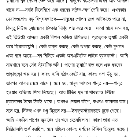
ফ্ল্যাটের শব্দ দেয়াল ভেদ করে আসে। মানুষের কণ্ঠস্বর এখন আর আলাদা
থাকে না—সবাই মিলেমিশে এক ধরনের সাউন্ড-স্মগ তৈরি করে। এখনকার
দেয়ালগুলোও বড় বিশ্বাসঘাতক—মানুষের গোপন দুঃখ আটকাতে পারে না,
কিন্তু নিউজ চ্যানেলের চিৎকার দিব্যি পার করে দেয়। মাঝে মাঝে মনে হয়,
এই বিল্ডিংটা আসলে একটা বিশাল রেডিও রিসিভার। প্রত্যেক ফ্ল্যাট একটা
করে ফ্রিকোয়েন্সি। কেউ রান্না করছে, কেউ ঝগড়া করছে, কেউ চুপচাপ
একা বসে আছে—সব মিলিয়ে একটা অনএডিটেড লাইভ ব্রডকাস্ট। আমি
মাঝখানে বসে সেই স্ট্যাটিক শুনি। পাশের ফ্ল্যাটে রাত হলে এক ধরনের
তাড়াহুড়ো শুরু হয়। কারও হাসি হঠাৎ কেটে যায়, কারও গলা উঁচু হয়,
তারপর আবার নেমে আসে। মনে হয়, মানুষ আসলে শান্ত নয়—শান্ত
হওয়ার অভিনয় শিখে নিয়েছে। আর টিভির শব্দ না থাকলেও নিউজ
চ্যানেলের ইকো ঠিকই থাকে। কখনও দেয়াল কাঁপে, কখনও জানলার কাচ।
মনে হয়, নিউজ এখন শুধু স্ক্রিনে নয়—ইনফ্রাস্ট্রাকচারে ঢুকে গেছে।
আমি একদিন পাশের ফ্ল্যাটের শব্দ শুনে হেসেছিলাম। কারণ তারা এত
সিরিয়াসলি তর্ক করছিল, মনে হচ্ছিল কোনও দর্শনের থিসিস ডিফেন্ড হচ্ছে।