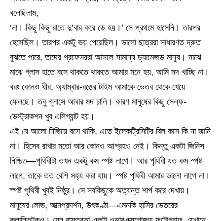
বলেছিলাম,
‘না। কিছু কিছু রাতে দু’বার করে ডে হয়।’ সে প্রথমে হাসেনি। তারপর
হেসেছিল। তারপর একটু ভয় পেয়েছিল। ভালো ছাত্ররা সাধারণত দ্রুত
বুঝতে পারে, তাদের প্রফেসররা আসলে সামান্য ড্যামেজড মানুষ। মাঝে
মাঝে গ্লাস হাতে বসে থাকতে থাকতে আমার মনে হয়, আমি মদ খাচ্ছি না।
বরং কোনও ধীর, অ্যাম্বার-রঙের টাইম আমাকে ভেতর থেকে খেয়ে
ফেলছে। তবু গ্লাসে আবার মদ ঢালি। কারণ মানুষের কিছু সেল্ফ-
ডেস্ট্রাকশন খুব এলিগ্যান্ট হয়।
এই যে আলো নিভিয়ে বসে থাকি, এতে ইলেকট্রিসিটির বিল কমে কি না জানি
না। হিসেব রাখার মতো আর কোনও আগ্রহও নেই। কিন্তু একটা জিনিস
নিশ্চিত—পৃথিবীটা তখন একটু কম স্পষ্ট লাগে। আর পৃথিবী যত কম স্পষ্ট
লাগে, তাকে তত বেশি সহ্য করা যায়। স্পষ্ট পৃথিবী আমার ভালো লাগে না।
স্পষ্ট পৃথিবী খুবই নিষ্ঠুর। সে সবকিছুকে অত্যন্ত শার্প করে দেখায়।
মানুষের লোভ, আত্মপ্রদর্শন, উৎকণ্ঠা—এমনকি হাসির ভেতরের
ক্লান্তিটুকুও। যেন বাস্তবতা একটা ওভারএক্সপোজড ফটোগ্রাফ, যেখানে