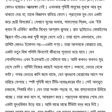
কোনও ছায়ারও আত্মরক্ষা নেই। এখনকার পৃথিবী মানুষের মুখকে আর মুখ
থাকতে দেয় না; তাকে বিজ্ঞাপন বানিয়ে ফেলে। প্রত্যেক মুখ যেন একটা
করে ছোট্ট বিলবোর্ড। সেখানে সুখের অফার, সাফল্যের স্কিম, এবং ‘ইউ
ক্যান বি এনিথিং’ জাতীয় মিথ্যে আশ্বাস ঝুলছে। রাত দুটোতেও মোবাইলের
স্ক্রিনে দাঁত-বের-করা সুখী মানুষ ভেসে ওঠে। তারা হাসে এমনভাবে, যেন
হাসিটা কোনও ইমোশন নয়—একটা পণ্য। তারা আপনাকে বোঝাতে চায়,
একটা নতুন বিমা পলিসি কিনলেই জীবনের শূন্যতা ভরে যাবে। যেন
লোনলিনেসও এখন ইএমআই-তে মেটানো যায়। আমি কখনও কখনও মৃদু
হেসে ফেলি। হাসিটা নিজের কাছেই অচেনা লাগে। শুকনো, ভেতর থেকে
ফাটা। গলার ভেতরে কাশি জমে থাকে, যেন শব্দগুলো বেরোনোর আগে পথ
হারিয়ে ফেলছে। স্পষ্ট পৃথিবী মানে টিভি-অ্যাঙ্করের দাঁত। সেই অদ্ভুত
চকচকে, শিকারি দাঁত। যেন তারা সংবাদ পড়ছে না, বরং বাস্তবতাকে চিবিয়ে
খাচ্ছে। তারা কথা বলে না, আক্রমণ করে। প্রত্যেক বাক্যের শেষে যেন
একটা যুদ্ধবিমান উড়ে যায়। আমি মাঝে মাঝে টিভিটা বন্ধ করে দিই।