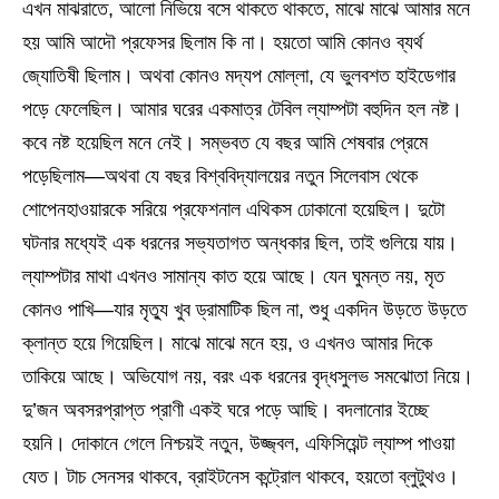
এখন মাঝরাতে, আলো নিভিয়ে বসে থাকতে থাকতে, মাঝে মাঝে আমার মনে
হয় আমি আদৌ প্রফেসর ছিলাম কি না। হয়তো আমি কোনও ব্যর্থ
জ্যোতিষী ছিলাম। অথবা কোনও মদ্যপ মোল্লা, যে ভুলবশত হাইডেগার
পড়ে ফেলেছিল। আমার ঘরের একমাত্র টেবিল ল্যাম্পটা বহুদিন হল নষ্ট।
কবে নষ্ট হয়েছিল মনে নেই। সম্ভবত যে বছর আমি শেষবার প্রেমে
পড়েছিলাম—অথবা যে বছর বিশ্ববিদ্যালয়ের নতুন সিলেবাস থেকে
শোপেনহাওয়ারকে সরিয়ে প্রফেশনাল এথিকস ঢোকানো হয়েছিল। দুটো
ঘটনার মধ্যেই এক ধরনের সভ্যতাগত অন্ধকার ছিল, তাই গুলিয়ে যায়।
ল্যাম্পটার মাথা এখনও সামান্য কাত হয়ে আছে। যেন ঘুমন্ত নয়, মৃত
কোনও পাখি—যার মৃত্যু খুব ড্রামাটিক ছিল না, শুধু একদিন উড়তে উড়তে
ক্লান্ত হয়ে গিয়েছিল। মাঝে মাঝে মনে হয়, ও এখনও আমার দিকে
তাকিয়ে আছে। অভিযোগ নয়, বরং এক ধরনের বৃদ্ধসুলভ সমঝোতা নিয়ে।
দু’জন অবসরপ্রাপ্ত প্রাণী একই ঘরে পড়ে আছি। বদলানোর ইচ্ছে
হয়নি। দোকানে গেলে নিশ্চয়ই নতুন, উজ্জ্বল, এফিসিয়েন্ট ল্যাম্প পাওয়া
যেত। টাচ সেনসর থাকবে, ব্রাইটনেস কন্ট্রোল থাকবে, হয়তো ব্লুটুথও।