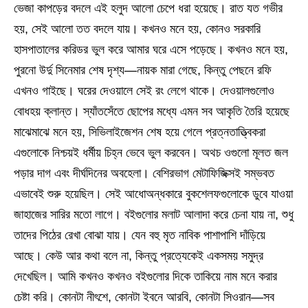
ভেজা কাপড়ের বদলে এই হলুদ আলো চেপে ধরা হয়েছে। রাত যত গভীর
হয়, সেই আলো তত বদলে যায়। কখনও মনে হয়, কোনও সরকারি
হাসপাতালের করিডর ভুল করে আমার ঘরে এসে পড়েছে। কখনও মনে হয়,
পুরনো উর্দু সিনেমার শেষ দৃশ্য—নায়ক মারা গেছে, কিন্তু পেছনে রফি
এখনও গাইছে। ঘরের দেওয়ালে সেই রং লেগে থাকে। দেওয়ালগুলোও
বোধহয় ক্লান্ত। স্যাঁতসেঁতে ছোপের মধ্যে এমন সব আকৃতি তৈরি হয়েছে
মাঝেমাঝে মনে হয়, সিভিলাইজেশন শেষ হয়ে গেলে প্রত্নতাত্ত্বিকরা
এগুলোকে নিশ্চয়ই ধর্মীয় চিহ্ন ভেবে ভুল করবেন। অথচ ওগুলো মূলত জল
পড়ার দাগ এবং দীর্ঘদিনের অবহেলা। বেশিরভাগ মেটাফিজিক্সই সম্ভবত
এভাবেই শুরু হয়েছিল। সেই আধোঅন্ধকারে বুকশেলফগুলোকে ডুবে যাওয়া
জাহাজের সারির মতো লাগে। বইগুলোর মলাট আলাদা করে চেনা যায় না, শুধু
তাদের পিঠের রেখা বোঝা যায়। যেন বহু মৃত নাবিক পাশাপাশি দাঁড়িয়ে
আছে। কেউ আর কথা বলে না, কিন্তু প্রত্যেকেই একসময় সমুদ্র
দেখেছিল। আমি কখনও কখনও বইগুলোর দিকে তাকিয়ে নাম মনে করার
চেষ্টা করি। কোনটা নীৎশে, কোনটা ইবনে আরবি, কোনটা সিওরান—সব