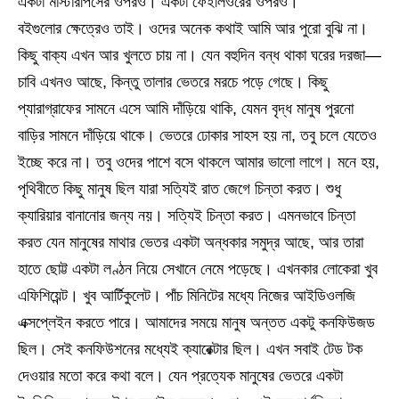
একটা মাস্টারপিসের ওপরও। একটা ফেইলিওরের ওপরও।
বইগুলোর ক্ষেত্রেও তাই। ওদের অনেক কথাই আমি আর পুরো বুঝি না।
কিছু বাক্য এখন আর খুলতে চায় না। যেন বহুদিন বন্ধ থাকা ঘরের দরজা—
চাবি এখনও আছে, কিন্তু তালার ভেতরে মরচে পড়ে গেছে। কিছু
প্যারাগ্রাফের সামনে এসে আমি দাঁড়িয়ে থাকি, যেমন বৃদ্ধ মানুষ পুরনো
বাড়ির সামনে দাঁড়িয়ে থাকে। ভেতরে ঢোকার সাহস হয় না, তবু চলে যেতেও
ইচ্ছে করে না। তবু ওদের পাশে বসে থাকলে আমার ভালো লাগে। মনে হয়,
পৃথিবীতে কিছু মানুষ ছিল যারা সত্যিই রাত জেগে চিন্তা করত। শুধু
ক্যারিয়ার বানানোর জন্য নয়। সত্যিই চিন্তা করত। এমনভাবে চিন্তা
করত যেন মানুষের মাথার ভেতর একটা অন্ধকার সমুদ্র আছে, আর তারা
হাতে ছোট্ট একটা লণ্ঠন নিয়ে সেখানে নেমে পড়েছে। এখনকার লোকেরা খুব
এফিশিয়েন্ট। খুব আর্টিকুলেট। পাঁচ মিনিটের মধ্যে নিজের আইডিওলজি
এক্সপ্লেইন করতে পারে। আমাদের সময়ে মানুষ অন্তত একটু কনফিউজড
ছিল। সেই কনফিউশনের মধ্যেই ক্যারেক্টার ছিল। এখন সবাই টেড টক
দেওয়ার মতো করে কথা বলে। যেন প্রত্যেক মানুষের ভেতরে একটা