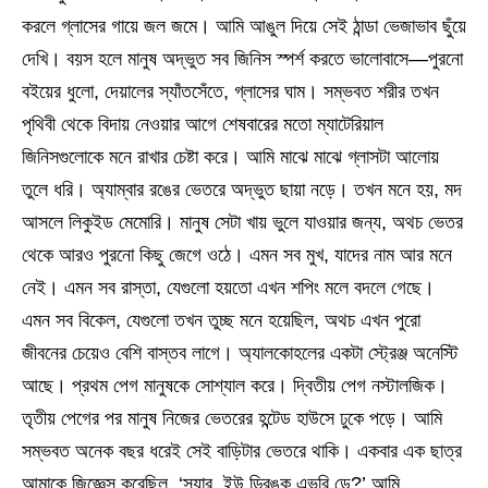
করলে গ্লাসের গায়ে জল জমে। আমি আঙুল দিয়ে সেই ঠান্ডা ভেজাভাব ছুঁয়ে
দেখি। বয়স হলে মানুষ অদ্ভুত সব জিনিস স্পর্শ করতে ভালোবাসে—পুরনো
বইয়ের ধুলো, দেয়ালের স্যাঁতসেঁতে, গ্লাসের ঘাম। সম্ভবত শরীর তখন
পৃথিবী থেকে বিদায় নেওয়ার আগে শেষবারের মতো ম্যাটেরিয়াল
জিনিসগুলোকে মনে রাখার চেষ্টা করে। আমি মাঝে মাঝে গ্লাসটা আলোয়
তুলে ধরি। অ্যাম্বার রঙের ভেতরে অদ্ভুত ছায়া নড়ে। তখন মনে হয়, মদ
আসলে লিকুইড মেমোরি। মানুষ সেটা খায় ভুলে যাওয়ার জন্য, অথচ ভেতর
থেকে আরও পুরনো কিছু জেগে ওঠে। এমন সব মুখ, যাদের নাম আর মনে
নেই। এমন সব রাস্তা, যেগুলো হয়তো এখন শপিং মলে বদলে গেছে।
এমন সব বিকেল, যেগুলো তখন তুচ্ছ মনে হয়েছিল, অথচ এখন পুরো
জীবনের চেয়েও বেশি বাস্তব লাগে। অ্যালকোহলের একটা স্ট্রেঞ্জ অনেস্টি
আছে। প্রথম পেগ মানুষকে সোশ্যাল করে। দ্বিতীয় পেগ নস্টালজিক।
তৃতীয় পেগের পর মানুষ নিজের ভেতরের হন্টেড হাউসে ঢুকে পড়ে। আমি
সম্ভবত অনেক বছর ধরেই সেই বাড়িটার ভেতরে থাকি। একবার এক ছাত্র
আমাকে জিজ্ঞেস করেছিল, ‘স্যার, ইউ ড্রিঙ্ক এভরি ডে?’ আমি