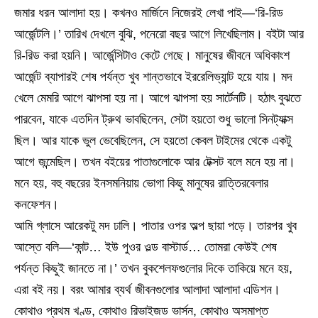
জমার ধরন আলাদা হয়। কখনও মার্জিনে নিজেরই লেখা পাই—‘রি-রিড
আর্জেন্টলি।’ তারিখ দেখলে বুঝি, পনেরো বছর আগে লিখেছিলাম। বইটা আর
রি-রিড করা হয়নি। আর্জেন্সিটাও কেটে গেছে। মানুষের জীবনে অধিকাংশ
আর্জেন্ট ব্যাপারই শেষ পর্যন্ত খুব শান্তভাবে ইররেলিভ্যান্ট হয়ে যায়। মদ
খেলে মেমরি আগে ঝাপসা হয় না। আগে ঝাপসা হয় সার্টেনটি। হঠাৎ বুঝতে
পারবেন, যাকে এতদিন ট্রুথ ভাবছিলেন, সেটা হয়তো শুধু ভালো সিনট্যাক্স
ছিল। আর যাকে ভুল ভেবেছিলেন, সে হয়তো কেবল টাইমের থেকে একটু
আগে জন্মেছিল। তখন বইয়ের পাতাগুলোকে আর টেক্সট বলে মনে হয় না।
মনে হয়, বহু বছরের ইনসমনিয়ায় ভোগা কিছু মানুষের রাত্তিরবেলার
কনফেশন।
আমি গ্লাসে আরেকটু মদ ঢালি। পাতার ওপর অল্প ছায়া পড়ে। তারপর খুব
আস্তে বলি—‘কান্ট… ইউ পুওর ওল্ড বাস্টার্ড… তোমরা কেউই শেষ
পর্যন্ত কিছুই জানতে না।’ তখন বুকশেলফগুলোর দিকে তাকিয়ে মনে হয়,
এরা বই নয়। বরং আমার ব্যর্থ জীবনগুলোর আলাদা আলাদা এডিশন।
কোথাও প্রথম খণ্ড, কোথাও রিভাইজড ভার্সন, কোথাও অসমাপ্ত