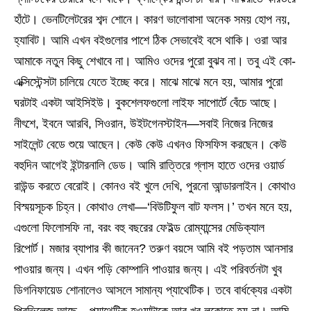
হাঁটে। ভেনটিলেটরের শব্দ শোনে। কারণ ভালোবাসা অনেক সময় হোপ নয়,
হ্যাবিট। আমি এখন বইগুলোর পাশে ঠিক সেভাবেই বসে থাকি। ওরা আর
আমাকে নতুন কিছু শেখাবে না। আমিও ওদের পুরো বুঝব না। তবু এই কো-
এক্সিস্টেন্সটা চালিয়ে যেতে ইচ্ছে করে। মাঝে মাঝে মনে হয়, আমার পুরো
ঘরটাই একটা আইসিইউ। বুকশেলফগুলো লাইফ সাপোর্টে বেঁচে আছে।
নীৎশে, ইবনে আরবি, সিওরান, উইটগেনস্টাইন—সবাই নিজের নিজের
সাইলেন্ট বেডে শুয়ে আছেন। কেউ কেউ এখনও ফিসফিস করছেন। কেউ
বহুদিন আগেই ইন্টারনালি ডেড। আমি রাত্তিরে গ্লাস হাতে ওদের ওয়ার্ড
রাউন্ড করতে বেরোই। কোনও বই খুলে দেখি, পুরনো আন্ডারলাইন। কোথাও
বিস্ময়সূচক চিহ্ন। কোথাও লেখা—‘বিউটিফুল বাট ফলস।’ তখন মনে হয়,
এগুলো ফিলোসফি না, বরং বহু বছরের ফেইল্ড রোম্যান্সের মেডিক্যাল
রিপোর্ট। মজার ব্যাপার কী জানেন? তরুণ বয়সে আমি বই পড়তাম আনসার
পাওয়ার জন্য। এখন পড়ি কোম্পানি পাওয়ার জন্য। এই পরিবর্তনটা খুব
ডিগনিফায়েড শোনালেও আসলে সামান্য প্যাথেটিক। তবে বার্ধক্যের একটা