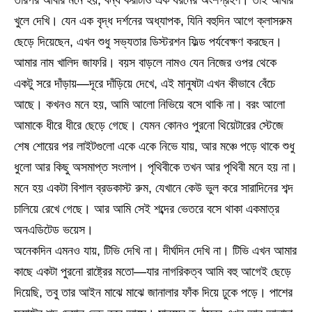
তারপর আবার মনে হয়, বন্ধ করাটাও এক ধরনের অংশগ্রহণ। তাই আবার
খুলে দেখি। যেন এক বৃদ্ধ দর্শনের অধ্যাপক, যিনি বহুদিন আগে ক্লাসরুম
ছেড়ে দিয়েছেন, এখন শুধু সভ্যতার ডিস্টরশন ফিল্ড পর্যবেক্ষণ করছেন।
আমার নাম খালিদ জাফরি। বয়স বাড়লে নামও যেন নিজের ওপর থেকে
একটু সরে দাঁড়ায়—দূরে দাঁড়িয়ে দেখে, এই মানুষটা এখন কীভাবে বেঁচে
আছে। কখনও মনে হয়, আমি আলো নিভিয়ে বসে থাকি না। বরং আলো
আমাকে ধীরে ধীরে ছেড়ে গেছে। যেমন কোনও পুরনো থিয়েটারের স্টেজে
শেষ শোয়ের পর লাইটগুলো একে একে নিভে যায়, আর মঞ্চে পড়ে থাকে শুধু
ধুলো আর কিছু অসমাপ্ত সংলাপ। পৃথিবীকে তখন আর পৃথিবী মনে হয় না।
মনে হয় একটা বিশাল ব্রডকাস্ট রুম, যেখানে কেউ ভুল করে সারাদিনের শব্দ
চালিয়ে রেখে গেছে। আর আমি সেই শব্দের ভেতরে বসে থাকা একমাত্র
অনএডিটেড ভয়েস।
অনেকদিন এমনও যায়, টিভি দেখি না। দীর্ঘদিন দেখি না। টিভি এখন আমার
কাছে একটা পুরনো রাষ্ট্রের মতো—যার নাগরিকত্ব আমি বহু আগেই ছেড়ে
দিয়েছি, তবু তার আইন মাঝে মাঝে জানালার ফাঁক দিয়ে ঢুকে পড়ে। পাশের