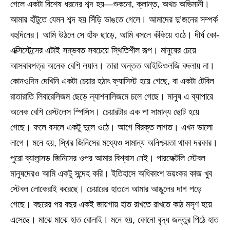
গেলে একটা বিশেষ ধরনের শব্দ হয়—শুকনো, ক্লান্ত, অথচ অভিমানী।
আমার হাঁটুতে যেমন শব্দ হয় সিঁড়ি ভাঙতে গেলে। আমাদের দু’জনের সম্পর্ক
বহুদিনের। আমি উঠলে সে হাঁফ ছাড়ে, আমি বসলে কঁকিয়ে ওঠে। দীর্ঘ কো-
এক্সিস্টেন্সের এটাই সম্ভবত সবচেয়ে স্থিতিশীল রূপ। মানুষের চেয়ে
আসবাবপত্র অনেক বেশি লয়াল। তারা অন্তত আইডিওলজি বদলায় না।
কোনওদিন দেখিনি একটা চেয়ার হঠাৎ ফ্যাসিস্ট হয়ে গেছে, বা একটা টেবিল
রাতারাতি লিবারেলিজম ছেড়ে ন্যাশনালিজমে চলে গেছে। মানুষ এ ব্যাপারে
অনেক বেশি রেস্টলেস স্পিসিস। চেয়ারটার এক পা সামান্য ছোট হয়ে
গেছে। ফলে বসলে একটু দুলে ওঠে। আগে বিরক্ত লাগত। এখন ভালো
লাগে। মনে হয়, স্থির জিনিসের মধ্যেও সামান্য অনিশ্চয়তা থাকা দরকার।
পুরো ব্যালান্সড জিনিসের ওপর আমার বিশ্বাস নেই। পারফেক্টলি স্টেবল
মানুষদেরও আমি একটু সন্দেহ করি। ইতিহাসে অধিকাংশ ভয়ংকর কাজ খুব
স্টেবল লোকেরাই করেছে। চেয়ারের হাতলে আমার আঙুলের দাগ পড়ে
গেছে। বছরের পর বছর একই জায়গায় হাত রাখতে রাখতে কাঠ মসৃণ হয়ে
এসেছে। মাঝে মাঝে হাত বোলাই। মনে হয়, কোনো বৃদ্ধ জন্তুর পিঠে হাত