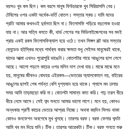
বয়সও খুব কম ছিল। কম বয়সে মানুষ ফিউচারকে খুব সিরিয়াসলি নেয়।
টেবিলের ওপর একটা অর্ধেক-ভর্তি বোতল। সস্তার স্কচ। দামি মদের
প্রতি আমার কখনওই দুর্বলতা ছিল না। ফিলোসফি পড়িয়ে বড়লোক হওয়া
যায় না। আর সত্যি বলতে কী, থার্ড পেগের পর সিভিলাইজেশনের সব মদই
প্রায় একই রকম ফিলোসফিক্যাল হয়ে ওঠে। তখন সিঙ্গল মল্ট আর সস্তার
ব্লেন্ডেড হুইস্কির মধ্যে পার্থক্য করার ক্ষমতা শুধু সেইসব মানুষেরই থাকে,
যাদের আত্মা এখনও পুরোপুরি ভাঙেনি। বোতলটার গায়ে আঙুলের ছাপ লেগে
আছে। আলো পড়লে কাচের ওপর মলিন দাগ দেখা যায়। মাঝে মাঝে মনে
হয়, মানুষের জীবনও বোধহয় এইরকম—ভেতরের অ্যালকোহল নয়, বাইরের
আঙুলের ছাপই শেষ পর্যন্ত বেশি দৃশ্যমান হয়ে থাকে। গ্লাসে মদ ঢালার
সময় আমি তাড়াহুড়ো করি না। বোতলটা সামান্য কাত করি। গাঢ় তরল ধীরে
ধীরে নেমে আসে। সেই শব্দ শুনতে আমার ভালো লাগে। মনে হয়, কোনও
অন্ধকার প্রাণী কাচের ভেতরে আশ্রয় নিচ্ছে। অথবা বহুদিন সিলড থাকা
কোনও কনফেশন অবশেষে মুখ খুলছে। তারপর বরফ। বরফ ফেলার শব্দটা
আমি খুব মন দিয়ে শুনি। টিক। তারপর আরেকটা। টিক। বরফ গলতে শুরু