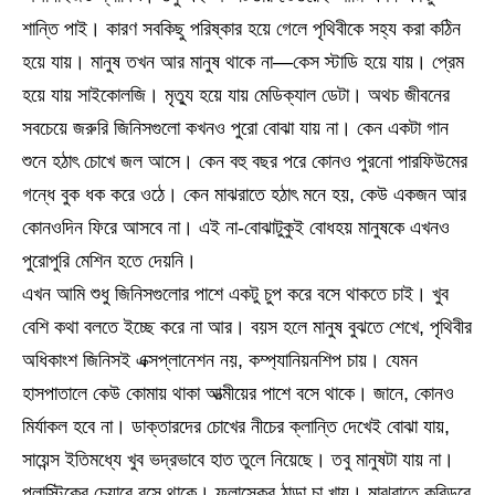
শান্তি পাই। কারণ সবকিছু পরিষ্কার হয়ে গেলে পৃথিবীকে সহ্য করা কঠিন
হয়ে যায়। মানুষ তখন আর মানুষ থাকে না—কেস স্টাডি হয়ে যায়। প্রেম
হয়ে যায় সাইকোলজি। মৃত্যু হয়ে যায় মেডিক্যাল ডেটা। অথচ জীবনের
সবচেয়ে জরুরি জিনিসগুলো কখনও পুরো বোঝা যায় না। কেন একটা গান
শুনে হঠাৎ চোখে জল আসে। কেন বহু বছর পরে কোনও পুরনো পারফিউমের
গন্ধে বুক ধক করে ওঠে। কেন মাঝরাতে হঠাৎ মনে হয়, কেউ একজন আর
কোনওদিন ফিরে আসবে না। এই না-বোঝাটুকুই বোধহয় মানুষকে এখনও
পুরোপুরি মেশিন হতে দেয়নি।
এখন আমি শুধু জিনিসগুলোর পাশে একটু চুপ করে বসে থাকতে চাই। খুব
বেশি কথা বলতে ইচ্ছে করে না আর। বয়স হলে মানুষ বুঝতে শেখে, পৃথিবীর
অধিকাংশ জিনিসই এক্সপ্লানেশন নয়, কম্প্যানিয়নশিপ চায়। যেমন
হাসপাতালে কেউ কোমায় থাকা আত্মীয়ের পাশে বসে থাকে। জানে, কোনও
মির্যাকল হবে না। ডাক্তারদের চোখের নীচের ক্লান্তি দেখেই বোঝা যায়,
সায়েন্স ইতিমধ্যে খুব ভদ্রভাবে হাত তুলে নিয়েছে। তবু মানুষটা যায় না।
প্লাস্টিকের চেয়ারে বসে থাকে। ফ্লাস্কের ঠান্ডা চা খায়। মাঝরাতে করিডরে