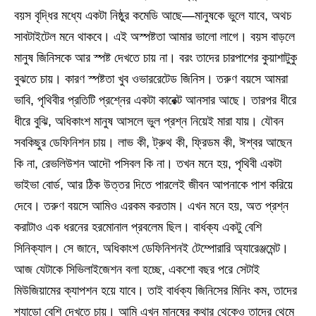
বয়স বৃদ্ধির মধ্যে একটা নিষ্ঠুর কমেডি আছে—মানুষকে ভুলে যাবে, অথচ
সাবটাইটেল মনে থাকবে। এই অস্পষ্টতা আমার ভালো লাগে। বয়স বাড়লে
মানুষ জিনিসকে আর স্পষ্ট দেখতে চায় না। বরং তাদের চারপাশের কুয়াশাটুকু
বুঝতে চায়। কারণ স্পষ্টতা খুব ওভাররেটেড জিনিস। তরুণ বয়সে আমরা
ভাবি, পৃথিবীর প্রতিটি প্রশ্নের একটা কারেক্ট আনসার আছে। তারপর ধীরে
ধীরে বুঝি, অধিকাংশ মানুষ আসলে ভুল প্রশ্ন নিয়েই মারা যায়। যৌবন
সবকিছুর ডেফিনিশন চায়। লাভ কী, ট্রুথ কী, ফ্রিডম কী, ঈশ্বর আছেন
কি না, রেভলিউশন আদৌ পসিবল কি না। তখন মনে হয়, পৃথিবী একটা
ভাইভা বোর্ড, আর ঠিক উত্তর দিতে পারলেই জীবন আপনাকে পাশ করিয়ে
দেবে। তরুণ বয়সে আমিও এরকম করতাম। এখন মনে হয়, অত প্রশ্ন
করাটাও এক ধরনের হরমোনাল প্রবলেম ছিল। বার্ধক্য একটু বেশি
সিনিক্যাল। সে জানে, অধিকাংশ ডেফিনিশনই টেম্পোরারি অ্যারেঞ্জমেন্ট।
আজ যেটাকে সিভিলাইজেশন বলা হচ্ছে, একশো বছর পরে সেটাই
মিউজিয়ামের ক্যাপশন হয়ে যাবে। তাই বার্ধক্য জিনিসের মিনিং কম, তাদের
শ্যাডো বেশি দেখতে চায়। আমি এখন মানুষের কথার থেকেও তাদের থেমে