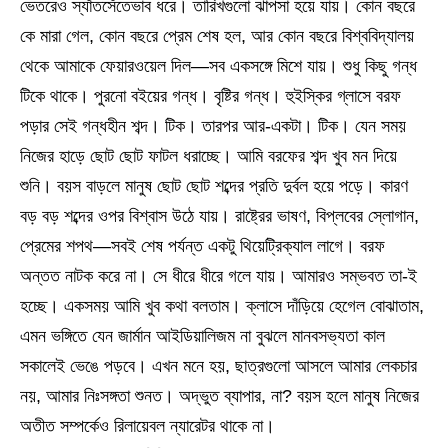
ভেতরেও স্যাঁতসেঁতেভাব ধরে। তারিখগুলো ঝাপসা হয়ে যায়। কোন বছরে
কে মারা গেল, কোন বছরে প্রেম শেষ হল, আর কোন বছরে বিশ্ববিদ্যালয়
থেকে আমাকে ফেয়ারওয়েল দিল—সব একসঙ্গে মিশে যায়। শুধু কিছু গন্ধ
টিকে থাকে। পুরনো বইয়ের গন্ধ। বৃষ্টির গন্ধ। হুইস্কির গ্লাসে বরফ
পড়ার সেই গন্ধহীন শব্দ। টিক। তারপর আর-একটা। টিক। যেন সময়
নিজের হাড়ে ছোট ছোট ফাটল ধরাচ্ছে। আমি বরফের শব্দ খুব মন দিয়ে
শুনি। বয়স বাড়লে মানুষ ছোট ছোট শব্দের প্রতি দুর্বল হয়ে পড়ে। কারণ
বড় বড় শব্দের ওপর বিশ্বাস উঠে যায়। রাষ্ট্রের ভাষণ, বিপ্লবের স্লোগান,
প্রেমের শপথ—সবই শেষ পর্যন্ত একটু থিয়েট্রিক্যাল লাগে। বরফ
অন্তত নাটক করে না। সে ধীরে ধীরে গলে যায়। আমারও সম্ভবত তা-ই
হচ্ছে। একসময় আমি খুব কথা বলতাম। ক্লাসে দাঁড়িয়ে হেগেল বোঝাতাম,
এমন ভঙ্গিতে যেন জার্মান আইডিয়ালিজম না বুঝলে মানবসভ্যতা কাল
সকালেই ভেঙে পড়বে। এখন মনে হয়, ছাত্রগুলো আসলে আমার লেকচার
নয়, আমার নিঃসঙ্গতা শুনত। অদ্ভুত ব্যাপার, না? বয়স হলে মানুষ নিজের
অতীত সম্পর্কেও রিলায়েবল ন্যারেটর থাকে না।