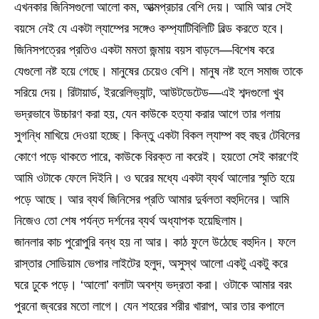
এখনকার জিনিসগুলো আলো কম, আত্মপ্রচার বেশি দেয়। আমি আর সেই
বয়সে নেই যে একটা ল্যাম্পের সঙ্গেও কম্প্যাটিবিলিটি বিল্ড করতে হবে।
জিনিসপত্রের প্রতিও একটা মমতা জন্মায় বয়স বাড়লে—বিশেষ করে
যেগুলো নষ্ট হয়ে গেছে। মানুষের চেয়েও বেশি। মানুষ নষ্ট হলে সমাজ তাকে
সরিয়ে দেয়। রিটায়ার্ড, ইররেলিভ্যান্ট, আউটডেটেড—এই শব্দগুলো খুব
ভদ্রভাবে উচ্চারণ করা হয়, যেন কাউকে হত্যা করার আগে তার গলায়
সুগন্ধি মাখিয়ে দেওয়া হচ্ছে। কিন্তু একটা বিকল ল্যাম্প বহু বছর টেবিলের
কোণে পড়ে থাকতে পারে, কাউকে বিরক্ত না করেই। হয়তো সেই কারণেই
আমি ওটাকে ফেলে দিইনি। ও ঘরের মধ্যে একটা ব্যর্থ আলোর স্মৃতি হয়ে
পড়ে আছে। আর ব্যর্থ জিনিসের প্রতি আমার দুর্বলতা বহুদিনের। আমি
নিজেও তো শেষ পর্যন্ত দর্শনের ব্যর্থ অধ্যাপক হয়েছিলাম।
জানলার কাচ পুরোপুরি বন্ধ হয় না আর। কাঠ ফুলে উঠেছে বহুদিন। ফলে
রাস্তার সোডিয়াম ভেপার লাইটের হলুদ, অসুস্থ আলো একটু একটু করে
ঘরে ঢুকে পড়ে। ‘আলো’ বলাটা অবশ্য ভদ্রতা করা। ওটাকে আমার বরং
পুরনো জ্বরের মতো লাগে। যেন শহরের শরীর খারাপ, আর তার কপালে