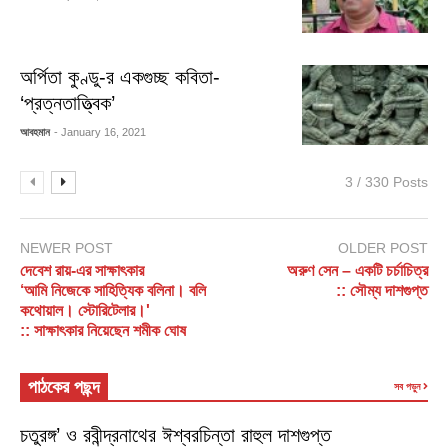
অর্পিতা কুণ্ডু-র একগুচ্ছ কবিতা-
‘প্রত্নতাত্ত্বিক’
আবহমান
- January 16, 2021
3 / 330 Posts
NEWER POST
OLDER POST
দেবেশ রায়-এর সাক্ষাৎকার
অরুণ সেন – একটি চর্চাচিত্র
‘আমি নিজেকে সাহিত্যিক বলিনা। বলি
:: সৌম্য দাশগুপ্ত
কথোয়াল। স্টোরিটেলার।'
:: সাক্ষাৎকার নিয়েছেন শমীক ঘোষ
পাঠকের পছন্দ
সব পড়ুন
চতুরঙ্গ’ ও রবীন্দ্রনাথের ঈশ্বরচিন্তা রাহুল দাশগুপ্ত