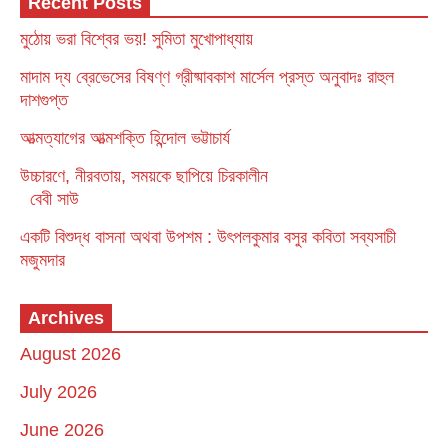
Recent Posts
মুঠোয় ভরা বিশ্বের ভয়! সুমিতা মুখোপাধ্যায়
মাদাম দ্য ব্রেভেসের বিষণ্ণ গ্রীষ্মাবকাশ মার্সেল প্রস্ত অনুবাদঃ রাহুল
দাশগুপ্ত
আত্মত্যাগের আত্মশক্তি হিন্দোল ভট্টাচার্য
উচ্চারণে, নীরবতায়, সময়কে ছাপিয়ে চিরকালীন
বেবী সাউ
একটি বিশুদ্ধ বাসনা অথবা উপশম : উৎপলকুমার বসুর কবিতা সব্যসাচী
মজুমদার
Archives
August 2026
July 2026
June 2026