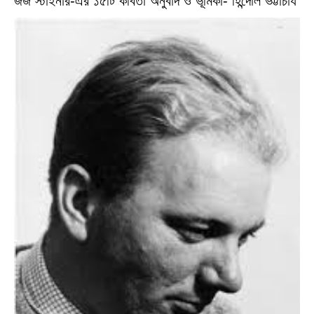
জর্জ স্টাইনার-এর ১৫টি কবিতা অনুবাদ ও ভূমিকা- হিন্দোল ভট্টাচার্য