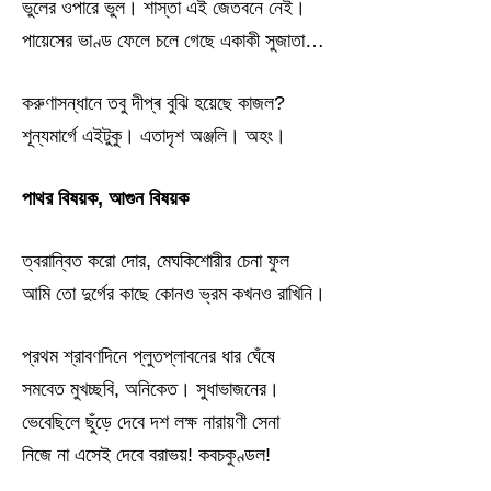
ভুলের ওপারে ভুল। শাস্তা এই জেতবনে নেই।
পায়েসের ভাণ্ড ফেলে চলে গেছে একাকী সুজাতা…
করুণাসন্ধানে তবু দীপ্ৰ বুঝি হয়েছে কাজল?
শূন্যমার্গে এইটুকু। এতাদৃশ অঞ্জলি। অহং।
পাথর বিষয়ক, আগুন বিষয়ক
ত্বরান্বিত করো দোর, মেঘকিশোরীর চেনা ফুল
আমি তো দুর্গের কাছে কোনও ভ্রম কখনও রাখিনি।
প্রথম শ্রাবণদিনে প্লুতপ্লাবনের ধার ঘেঁষে
সমবেত মুখচ্ছবি, অনিকেত। সুধাভাজনের।
ভেবেছিলে ছুঁড়ে দেবে দশ লক্ষ নারায়ণী সেনা
নিজে না এসেই দেবে বরাভয়! কবচকুণ্ডল!