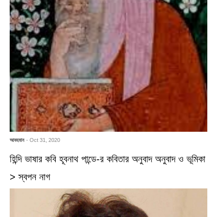
আবহমান
- Oct 31, 2020
হিন্দি ভাষার কবি হূবনাথ পান্ডে-র কবিতার অনুবাদ অনুবাদ ও ভূমিকা
> স্বপন নাগ