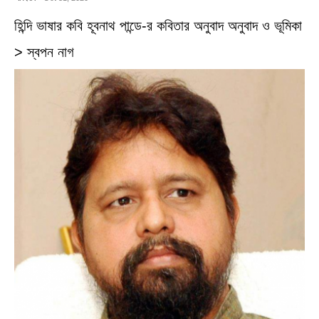
হিন্দি ভাষার কবি হূবনাথ পান্ডে-র কবিতার অনুবাদ অনুবাদ ও ভূমিকা
> স্বপন নাগ