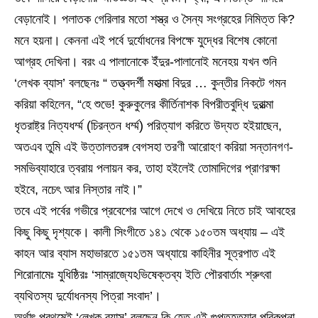
বেড়ানোই। পলাতক গেরিলার মতো শস্ত্র ও সৈন্য সংগ্রহের নিমিত্ত কি?
মনে হয়না। কেননা এই পর্বে দুর্যোধনের বিপক্ষে যুদ্ধের বিশেষ কোনো
আগ্রহ দেখিনা। বরং এ পালানোকে ইঁদুর-পালানোই মনেহয় যখন শুনি
‘লেখক ব্যাস’ বলছেনঃ “ তত্ত্বদর্শী মহাত্মা বিদুর … কুন্তীর নিকটে গমন
করিয়া কহিলেন, “হে শুভে! কুরুকুলের কীর্তিনাশক বিপরীতবুদ্ধি দুরাত্মা
ধৃতরাষ্ট্র নিত্যধর্ম্ম (চিরন্তন ধর্ম্ম) পরিত্যাগ করিতে উদ্যত হইয়াছেন,
অতএব তুমি এই উত্তালতরঙ্গ বেগসহা তরণী আরোহণ করিয়া সন্তানগণ-
সমভিব্যাহারে ত্বরায় পলায়ন কর, তাহা হইলেই তোমাদিগের প্রাণরক্ষা
হইবে, নচেৎ আর নিস্তার নাই।”
তবে এই পর্বের গভীরে প্রবেশের আগে দেখে ও দেখিয়ে নিতে চাই আবহের
কিছু কিছু দৃশ্যকে। কালী সিংগীতে ১৪১ থেকে ১৫০তম অধ্যায় – এই
কাহন আর ব্যাস মহাভারতে ১৫১তম অধ্যায়ে কাহিনীর সূত্রপাত এই
শিরোনামেঃ যুধিষ্ঠিরঃ ‘সাম্রাজ্যেঽভিষেক্তব্য ইতি পৌরবার্তাং শ্রুৎবা
ব্যথিতস্য দুর্যোধনস্য পিত্রা সংবাদ’।
অর্থাৎ প্রথমেই ‘লেখক ব্যাস’ বলছেন কি হেতু এই গুপ্তহত্যার পরিকল্পনা