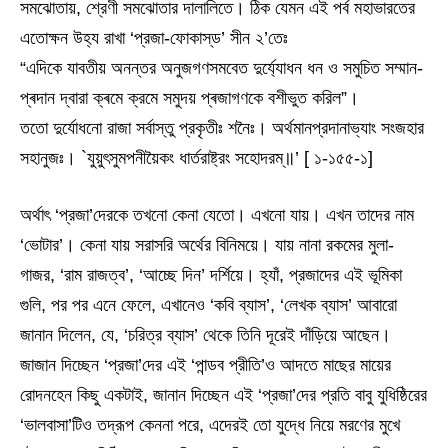
সমঝোতায়, শ্রেণী সমঝোতার দালালিতে। ঠিক যেমন এই পর্ব মহাভারতের
এতোক্ষন উহ্য রাখা ‘প্রজা-ফোকাস্‌ড’ সীন ২’তেঃ
“এদিকে যাবতীয় অনন্তর অনুজগণসমবেত দুৰ্য্যোধন ধন ও সমুচিত সম্মান-
প্ৰদান দ্বারা ক্ৰমে ক্রমে সমুদয় প্ৰজাগণকে বশীভুত করিল”।
ততো দুর্যোধনো রাজা সর্বাস্তু প্রকৃতীঃ শনৈঃ। অর্থমানপ্রদানাভ্যাং সংজহার
সহানুজঃ। `যুয়ুৎসুমপনীয়ৈকং ধার্তরাষ্ট্রং সহোদরম্॥’ [ ১-১৫৫-১]
অর্থাৎ ‘প্রজা’দেরকে তখনো কেনা যেতো। এখনো যায়। এখন তাদের নাম
‘ভোটার’। কেনা যায় সরাসরি অর্থের বিনিময়ে। যায় নানা রকমের মুলা-
গাজর, ‘রাম রাজত্ব’, ‘আচ্ছে দিন’ দর্শিয়ে। হ্যাঁ, প্রজাদের এই ভূমিকা
গুলি, পর পর এনে ফেলে, এখানেও ‘কবি ব্যাস’, ‘লেখক ব্যাস’ আবারো
জানান দিলেন, যে, ‘চরিত্র ব্যাস’ থেকে তিনি দূরেই দাঁড়িয়ে আছেন।
জাজান দিচ্ছেন ‘প্রজা’দের এই ‘পান্ডব প্রীতি’ও আদতে মাছের মায়ের
রোদনহেন কিছু একটাই, জানান দিচ্ছেন এই ‘প্রজা’দের প্রতি বাবু যুধিষ্ঠিরের
‘ভালবাসা’টিও তদ্রূপ কেননা পরে, এদেরই তো যুদ্ধে নিয়ে মরণের মুখে