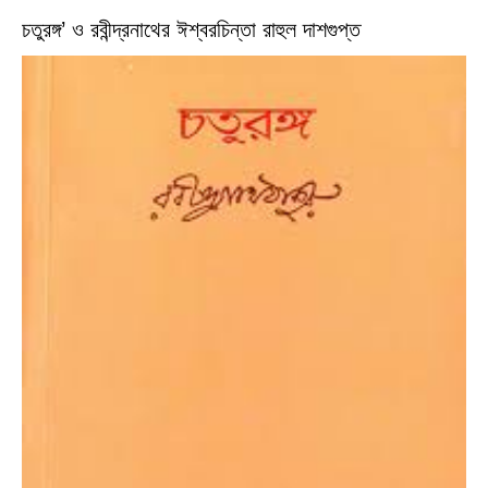
চতুরঙ্গ’ ও রবীন্দ্রনাথের ঈশ্বরচিন্তা রাহুল দাশগুপ্ত