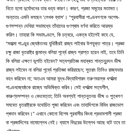
নিতে হলো দুর্যোধনের তার গুহ্য কারণ। কারণ, প্রজা সমূহের মতামত।
অন্ততঃ এমনি বলছেন ‘লেখক ব্যাস’। “পুরবাসীরা পাণ্ডবগণকে অশেষ-
গুণসম্পন্ন দেখিয়া সভামধ্যে তাঁহাদের গুণগ্ৰাম বৰ্ণনা করিতে আরম্ভ
করিল। তাহারা কি সভামণ্ডলে, কি চত্বরে, একত্ৰ হইলেই কহে যে,
“মহাত্মা পাণ্ডুর জ্যেষ্ঠতনয় যুধিষ্ঠিরই রাজ্য পাইবার উপযুক্ত পাত্র। প্রজ্ঞা
চক্ষু রাজা ধৃতরাষ্ট্র জন্মান্ধ বলিয়া পূর্ব্বে রাজ্য প্রাপ্ত হয়েন নাই, তবে তিনি
কি বলিয়া এক্ষণে ভূপতি হইবেন? সত্যপ্রতিজ্ঞ মহাব্ৰত শান্তনুনন্দন ভীষ্ম
রাজ্য লইবেন না বলিয়া পূর্ব্বে প্রতিজ্ঞা করিয়াছেন; সুতরাং তিনিও রাজ্যভার
বহন করিবেন না; অতএব আমরা যুদ্ধ-বিদ্যাবিশারদ তরুণবয়স্ক ধর্ম্মাত্মা
পাণ্ডবজ্যেষ্ঠকে রাজ্যে অভিষিক্ত করিব। সেই ধর্ম্মাত্মা সত্যশীল,
কারুণ্যসম্পন্ন ও বেদবেত্তা; তিনি অবশ্যই শান্তনুতনয় ভীষ্ম ও পুত্ৰগণ
সমবেত ধৃতরাষ্ট্রকে যথোচিত পূজা করিবেন এবং তাহাদিগকে বিবিধ রাজভোগ
প্ৰদান করিবেন।” এখানে কোনো বিশেষ পুরবাসীর কিংবা প্রভাবশালী প্রজা
বা প্রজাদিগের নামোল্লেখ নেই। ব্যাসে বিদুরের উল্লেখ আছে বটে তবে তা