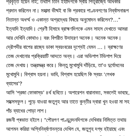
প্রবৃত্ত হয়েন নাই; তথাপি তিনি ইহাদিগকে স্বীয় পিতৃরাজ্যে অধিকার
প্রদান করিলেন না। মহাত্মা ভীষ্মই বা কি প্রকারে পাণ্ডবগণের নির্ব্বাসনারূপ
নিতান্ত অধর্ম্ম ও একান্ত অশ্রদ্ধেয় বিষয়ে অনুমোদন করিলেন?…”
ইত্যাদি ইত্যাদি। শ্রেণী হিসাবে ব্রাহ্মণদিগকে এমন সাহস দেখাতে আমরা
আর দেখিনি কোথাও। বরং বিপরীত উদাহরণ অনেক। অনেক অনেক।
দ্রৌপদীর বাপের রাজ্যে ডাকা স্বয়ংবরের দৃশ্যেই যেমন …। ব্রাহ্মণের
তেজ দেখানোর প্রক্রিয়াটি আদতে অন্য। এরা অভিশাপ টভিশাপ দিয়ে
তেজ দেখায়। তন্ত্রমন্ত্র করে। কিন্তু মুখোমুখি দাঁড়িয়ে, তা’ও দুর্যোধনের
মুখোমুখি। বিশ্বাস হয়না। ভাবি, বিশ্বাস হয়েছিল কি স্বয়ং ‘লেখক
ব্যাসের’?
আসি ‘প্রজা ফোকাস্‌ড’ ৪র্থ ছবিতে। অপারেশন বারানাবত, সকলেই ভাবছে,
সাক্সেসফুল। পুড়ে যাওয়া জতুগৃহ আর তাতে কুন্তীর দ্বারা খুন হওয়া মা সহ
পাঁচ ব্যাধের পোড়া লাশ।
রজনী প্ৰভাত হইলে। “পৌরগণ পাণ্ডুনন্দনদিগকে দেখিবার নিমিত্ত তথায়
আগমন করিয়া অগ্নিনির্ব্বাণানন্তর দেখিল যে, জতুগৃহ দগ্ধ হইয়াছে এবং