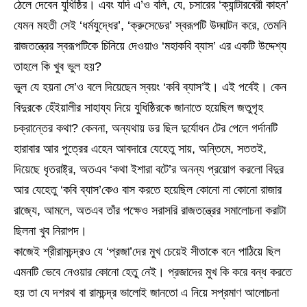
ঠেলে দেবেন যুধিষ্ঠির। এবং যদি এ’ও বলি, যে, চসারের ‘ক্যান্টারবেরী কাহন’
যেমন মহতী সেই ‘ধর্মযুদ্ধের’, ‘ক্রুসেডের’ স্বরূপটি উদ্ঘাটন করে, তেমনি
রাজতন্ত্রের স্বরূপটিকে চিনিয়ে দেওয়াও ‘মহাকবি ব্যাস’ এর একটি উদ্দেশ্য
তাহলে কি খুব ভুল হয়?
ভুল যে হয়না সে’ও বলে দিয়েছেন স্বয়ং ‘কবি ব্যাস’ই। এই পর্বেই। কেন
বিদুরকে হেঁইয়ালীর সাহায্য নিয়ে যুধিষ্ঠিরকে জানাতে হয়েছিল জতুগৃহ
চক্রান্তের কথা? কেননা, অন্যথায় ডর ছিল দুর্যোধন টের পেলে গর্দানটি
হারাবার আর পুত্রের এহেন আবদারে যেহেতু সায়, অন্তিমে, সততই,
দিয়েছে ধৃতরাষ্ট্র, অতএব ‘কথা ইশারা বটে’র অনন্য প্রয়োগ করলো বিদুর
আর যেহেতু ‘কবি ব্যাস’কেও বাস করতে হয়েছিল কোনো না কোনো রাজার
রাজ্যে, আমলে, অতএব তাঁর পক্ষেও সরাসরি রাজতন্ত্রের সমালোচনা করাটা
ছিলনা খুব নিরাপদ।
কাজেই শ্রীরামচন্দ্রও যে ‘প্রজা’দের মুখ চেয়েই সীতাকে বনে পাঠিয়ে ছিল
এমনটি ভেবে নেওয়ার কোনো হেতু নেই। প্রজাদের মুখ কি করে বন্ধ করতে
হয় তা যে দশরথ বা রামচন্দ্র ভালোই জানতো এ নিয়ে সপ্রমাণ আলোচনা