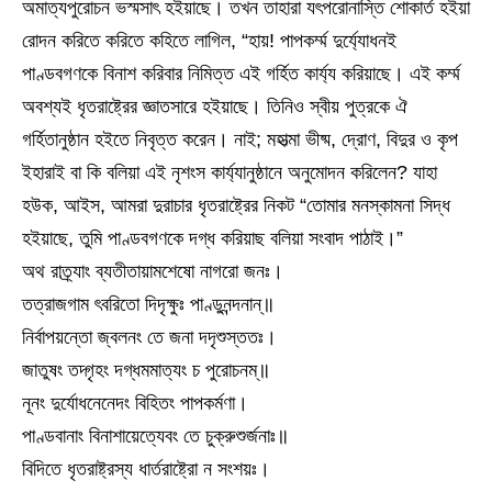
অমাত্যপুরোচন ভস্মসাৎ হইয়াছে। তখন তাহারা যৎপরোনাস্তি শোকার্ত হইয়া
রোদন করিতে করিতে কহিতে লাগিল, “হায়! পাপকর্ম্ম দুৰ্য্যোধনই
পাণ্ডবগণকে বিনাশ করিবার নিমিত্ত এই গৰ্হিত কাৰ্য্য করিয়াছে। এই কর্ম্ম
অবশ্যই ধৃতরাষ্ট্রের জ্ঞাতসারে হইয়াছে। তিনিও স্বীয় পুত্রকে ঐ
গৰ্হিতানুষ্ঠান হইতে নিবৃত্ত করেন। নাই; মহাত্মা ভীষ্ম, দ্রোণ, বিদুর ও কৃপ
ইহারাই বা কি বলিয়া এই নৃশংস কাৰ্য্যানুষ্ঠানে অনুমোদন করিলেন? যাহা
হউক, আইস, আমরা দুরাচার ধৃতরাষ্ট্রের নিকট “তোমার মনস্কামনা সিদ্ধ
হইয়াছে, তুমি পাণ্ডবগণকে দগ্ধ করিয়াছ বলিয়া সংবাদ পাঠাই।”
অথ রাত্র্যাং ব্যতীতায়ামশেষো নাগরো জনঃ।
তত্রাজগাম ৎবরিতো দিদৃক্ষুঃ পাণ্ডুনন্দনান্॥
নির্বাপয়ন্তো জ্বলনং তে জনা দদৃশুস্ততঃ।
জাতুষং তদ্গৃহং দগ্ধমমাত্যং চ পুরোচনম্॥
নূনং দুর্যোধনেনেদং বিহিতং পাপকর্মণা।
পাণ্ডবানাং বিনাশায়েত্যেবং তে চুক্রুশুর্জনাঃ॥
বিদিতে ধৃতরাষ্ট্রস্য ধার্তরাষ্ট্রো ন সংশয়ঃ।