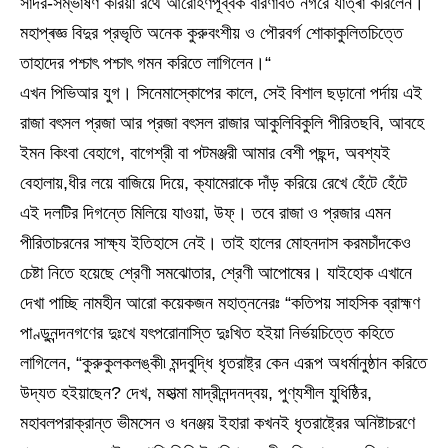
সাদর-সম্ভাষণ করিয়া রথে আরোহণপূর্ব্বক বারণাবত নগরে যাত্ৰা করিলেন।
মহাপ্ৰজ্ঞ বিদুর প্রভৃতি অনেক কুরুবংশীয় ও পৌরবর্গ শোকাকুলিতচিত্তে
তাহাদের পশ্চাৎ পশ্চাৎ গমন করিতে লাগিলেন।“
এখন পিভিআর যুগ। সিনেমাস্কোপের কালে, সেই বিশাল ছড়ানো পর্দায় এই
রাজা বৎসল প্রজা আর প্রজা বৎসল রাজার আকুলিবিকুলি পীরিতছবি, আবহে
ইমন কিংবা বেহাগে, বাগেশ্রী বা পটমঞ্জরী আমার বেশী পছন্দ, অবশ্যই
বেহালায়,ধীর লয়ে বাজিয়ে দিয়ে, ক্যামেরাকে দাঁড় করিয়ে রেখে হেঁটে হেঁটে
এই দলটির দিগন্তে মিলিয়ে যাওয়া, উফ্‌। তবে রাজা ও প্রজার এমন
পীরিতাচরনের সাক্ষ্য ইতিহাসে নেই। তাই হালের মোহনদাস করমচাঁদকেও
চেষ্টা নিতে হয়েছে শ্রেণী সমঝোতার, শ্রেণী আপোষের। যাইহোক এখানে
দেখা পাচ্ছি নামহীন আরো কয়েকজন মহাত্ননেরঃ “কতিপয় সাহসিক ব্রাহ্মণ
পাণ্ডুনন্দনগণের দুঃখে যৎপরোনাস্তি দুঃখিত হইয়া নিৰ্ভয়চিত্তে কহিতে
লাগিলেন, “কুরুকুলকলঙ্কী৷ মন্দবুদ্ধি ধৃতরাষ্ট্র কেন এরূপ অধৰ্মানুষ্ঠান করিতে
উদ্যত হইয়াছেন? দেখ, মহাত্মা মাদ্রীনন্দনদ্বয়, পুণ্যশীল যুধিষ্ঠির,
মহাবলপরাক্রান্ত ভীমসেন ও ধনঞ্জয় ইহারা কখনই ধৃতরাষ্ট্রের অনিষ্টাচরণে