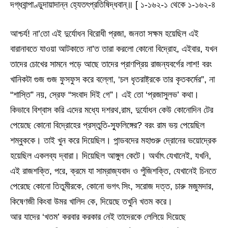
দগ্ধবান্পাণ্ডুদায়াদান্ন হ্যেতৎপ্রতিষিদ্ধবান্॥ [ ১-১৬২-১ থেকে ১-১৬২-৪
আশ্চর্য! না’তো এই দুর্যোধন বিরোধী প্রজা, জনতা সক্ষম হয়েছিল এই
বারানাবতে যাওয়া আটকাতে না’ত তারা করলো কোনো বিদ্রোহ, এইবার, যখন
তাদের চোখের সামনে পড়ে আছে তাদের প্রাণপ্রিয় রাজন্যবর্গের লাশ! বরং
খানিকটা গুজ গুজ ফুসফুস করে বল্লো, ‘চল ধৃতরাষ্ট্রকে তার কৃতকর্মের”, না
“শাস্তি” নয়, স্রেফ “সংবাদ দিই গে”। এই তো ‘প্রজাসুলভ’ কথা।
কিভাবে বিশ্বাস করি এদের মধ্যে দশরথ,রাম, দুর্যোধন কেউ কোনোদিন টের
পেয়েছে কোনো বিদ্রোহের প্রস্তুতি-স্ফুলিঙ্গের? বরং রাম ভয় পেয়েছিল
শম্বুককে। তাই খুন করে দিয়েছিল। পান্ডবদের মহাগুরু দ্রোনের ভয়োদ্রেক
হয়েছিল একলব্য দ্বারা। দিয়েছিল আঙ্গুল কেটে। অর্থাৎ যেখানেই, যখনি,
এই রাজশক্তি, পরে, ক্রমে যা সাম্রাজ্যবাদ ও পুঁজিশক্তি, যেখানেই চিনতে
পেরেছে কোনো তিতুমীরকে, কোনো ভগৎ সিং, সরোজ দত্ত, চারু মজুমদার,
কিষেণজী কিংবা উমর খালিদ কে, দিয়েছে তখুনি খতম করে।
আর যাদের ‘খতম’ করবার করকার নেই তাদেরকে লেলিয়ে দিয়েছে