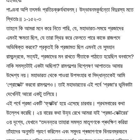
এইভাবেঃ
পাণ্ডবা অপি তৎসর্বং প্রতিচক্রুর্যথাবলম্। উদ্ভাবনমকুর্বন্তো বিদুরস্য মতে
স্থিতাঃ॥ ১-১৫২-৩
তাহলে কি আমরা মনে করে নিতে পারি, যে, মহাভারত-সময়ে প্রজাদের
এমনই ক্ষমতা ছিল, যে তারা স্থির করে ফেলতে পারে কাকে রাজপদে
অভিষিক্ত করবে? প্রকৃতই কি প্রজামত ছিল এমনই যে সুমহান
রামচন্দ্রকে, সত্যই, প্রজাদের মন রাখতে সীতাকে পাঠাতে হয়েছিল বনবাসে?
নাকি সমস্তটাই একটা অছিলা? রামগল্পের বিশ্লেষণ আপাততঃ আমার
উদ্দেশ্য নয়। মহাভারত থেকে পাওয়া উপসংহার বা সিদ্ধান্তকেই আমি
‘প্রোজেক্ট’ করবো রামগল্পেও। তাই মহাভারতের এই পর্বে ‘প্রজা’র ভূমিকাটা
দেখেনিই আরো একটু তলিয়ে।
এই পর্বে প্রজা একটি ‘ফ্যাক্টর’ হয়ে এসেছে চারবার। প্রথমবারের কথা
উল্লেখ করেছি। ২য় বারের কথা উহ্য রেখে আমরা যাই ‘প্রজা-ফেক্টরের’
৩য় দৃশ্যে, যেখানে “তদনন্তর তাহারা সমস্ত মাতৃগণকে প্ৰদক্ষিণ করিয়া
তাঁহাদের অনুমতি গ্রহণ করিলেন এবং সমুদয় প্ৰজাগণকে বিনয়নম্রবচনে