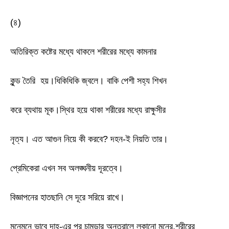
(৪)
অতিরিক্ত কষ্টের মধ্যে থাকলে শরীরের মধ্যে কামনার
কুন্ড তৈরি হয়।ধিকিধিকি জ্বলে। বাকি পেশী সহ্য শিখন
করে ব্যথায় মূক।স্থির হয়ে থাকা শরীরের মধ্যে রাক্ষুসীর
নৃত্য। এত আগুন নিয়ে কী করবে? দহন-ই নিয়তি তার।
প্রেমিকেরা এখন সব অলঙ্ঘনীয় দূরত্বে।
বিজ্ঞাপনের হাতছানি সে দূরে সরিয়ে রাখে।
মনেমনে ভাবে দাহ-এর পর চামড়ার অন্তরালে লুকানো মনের,শরীরের