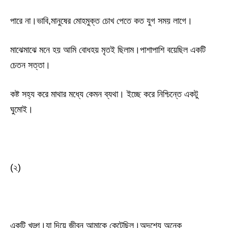
পারে না।ভাবি,মানুষের মোহমুক্ত চোখ পেতে কত যুগ সময় লাগে।
মাঝেমাঝে মনে হয় আমি বোধহয় মৃতই ছিলাম।পাশাপাশি বয়েছিল একটি
চেতন সত্তা।
কষ্ট সহ্য করে মাথার মধ্যে কেমন ব্যথা। ইচ্ছে করে নিশ্চিন্তে একটু
ঘুমোই।
(২)
একটি খড়্গ।যা দিয়ে জীবন আমাকে কেটেছিল।অদৃশ্যে অনেক