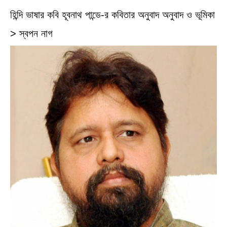
হিন্দি ভাষার কবি হূবনাথ পান্ডে-র কবিতার অনুবাদ অনুবাদ ও ভূমিকা
> স্বপন নাগ