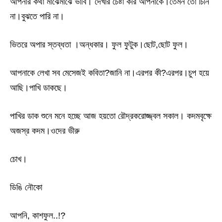
আপনার কথা মাঝেমাঝে ভাবি। দেখার চেষ্টা করি আপনাকে।তেমন তো চিনি
না।বুঝতে পারি না।
ভিতরে অপার স্তব্ধতা ।অন্ধকার। ফুল ফুটুক।ছোট,ছোট ফুল।
আপনাকে লেখা সব মেসেজই কবিতা?জানি না।এরপর কী?এরপর।চুপ হয়ে
আছি।পাখি ডাকছে।
পাখির ডাক শুনে মনে হচ্ছে আজ হয়তো রৌদ্রকরোজ্জ্বল সকাল। কদমবৃক্ষে
অজস্র কদম।ওদের ভীরু
চোখ।
ডিঙি নৌকো
আপনি, কাশফুল..!?