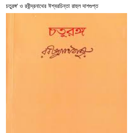
চতুরঙ্গ’ ও রবীন্দ্রনাথের ঈশ্বরচিন্তা রাহুল দাশগুপ্ত