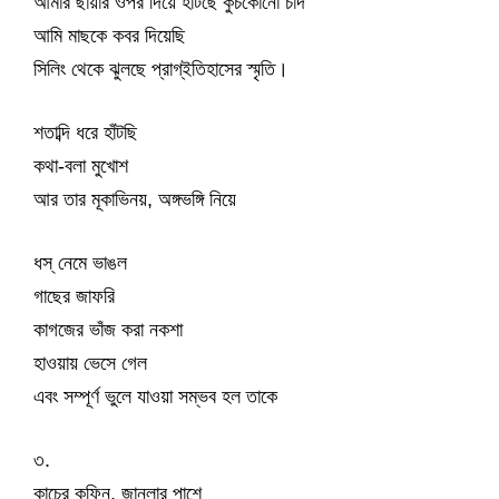
আমার ছায়ার ওপর দিয়ে হাঁটছে কুঁচকোনো চাঁদ
আমি মাছকে কবর দিয়েছি
সিলিং থেকে ঝুলছে প্রাগ্‌ইতিহাসের স্মৃতি।
শতাব্দি ধরে হাঁটছি
কথা-বলা মুখোশ
আর তার মূকাভিনয়, অঙ্গভঙ্গি নিয়ে
ধস্‌ নেমে ভাঙল
গাছের জাফরি
কাগজের ভাঁজ করা নকশা
হাওয়ায় ভেসে গেল
এবং সম্পূর্ণ ভুলে যাওয়া সম্ভব হল তাকে
৩.
কাচের কফিন, জানলার পাশে