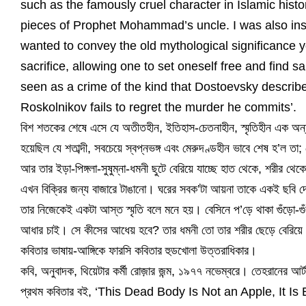
such as the famously cruel character in Islamic hist
pieces of Prophet Mohammad’s uncle. I was also inspi
wanted to convey the old mythological significance y
sacrifice, allowing one to set oneself free and find 
seen as a crime of the kind that Dostoevsky describ
Roskolnikov fails to regret the murder he commits’.
বিশ শতকের শেষে এসে যে অতীতহীন, ইতিহাস-চেতনাহীন, স্মৃতিহীন এক অন্য
হয়েছিল যে শতাব্দী, সবচেয়ে স্বপ্নভঙ্গ এবং মেরুদণ্ডহীন ভাবে শেষ হ’ল তা; য
আর তার ইড়া-পিঙ্গলা-সুষুম্না-ধমনী ছুটে বেরিয়ে যাচ্ছে হাত থেকে, শরীর থেক
এখন বিক্রির জন্য বাজারে টাঙানো। ঘরের সবক’টা আয়না তাকে একই ছবি 
তার নিজেকেই একটা আস্ত স্মৃতি বলে মনে হয়। বেসিনে প’ড়ে থাকা গুঁড়ো-গুঁড়
আধার চাই। সে কীসের আধেয় হবে? তার ধমনী তো তার শরীর ছেড়ে বেরিয়ে গে
কবিতার ভাষায়-আঙ্গিকে ফারসি কবিতার হুডখোলা উত্তরাধিকার।
কবি, অনুবাদক, থিয়েটার কর্মী রোজ়ার জন্ম, ১৯৭৭ নভেম্বরে। তেহরানের আর্ট
প্রথম কবিতার বই, ‘This Dead Body Is Not an Apple, It Is 