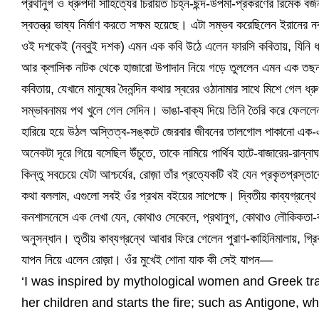
প্রথানুগ ও ধ্রুপদী সাহিত্যের চিরায়ত চিহ্ন-ছন্দ-উপমা-প্রকরণের রিমেক বর্
স্বতন্ত্র ভাষ্য নির্মাণ করতে সক্ষম হয়েছে। এটা সম্ভব করেছিলেন ইরানের ন
ওই দশকেই (নব্বুই দশক) এমন এক কবি উঠে এলেন ফারসি কবিতায়, যিনি ধ্র
আর ক্লাসিক নাটক থেকে হাজারো উপাদান নিয়ে গড়ে তুললেন এমন এক তছনছ কর
কবিতায়, যেখানে মানুষের দৈনন্দিন কথার স্বরের ওঠানামার সাথে মিশে গেল 
সম্ভাবনাময় পথ খুলে গেল সেদিন। ভাঙা-বাক্য দিয়ে তিনি তৈরি করে ফেললেন এ
হারিয়ে হয়ে উঠল অস্তিত্ব-সঙ্কটে জেরবার জীবনের তালগোল পাকানো এক-এক
অনেকটা দূরে গিয়ে বসেছিল উঁচুতে, তাকে নামিয়ে পার্থিব হাটে-বাজারের-রান
কিন্তু সবচেয়ে যেটা আশ্চর্যের, রোজ়া তাঁর প্রত্যেকটি বই যেন প্রকৃতপ্রস্
কথা বললাম, এগুলো সবই ওঁর প্রথম বইয়ের সাপেক্ষে। দ্বিতীয় কাব্যগ্রন্থ
কনশাসনেসে এক লেখা যেন, কোথাও সেকেলে, প্রথানুগ, কোথাও লৌকিকতা-বর্
অনুসন্ধান। তৃতীয় কাব্যগ্রন্থে আবার ফিরে গেলেন পুরাণ-কাহিনিমালায়, গ্রিক
যাপন নিয়ে এলেন রোজ়া। ওঁর মুখেই শোনা যাক কী সেই যাপন—
‘I was inspired by mythological women and Greek tra
her children and starts the fire; such as Antigone, 