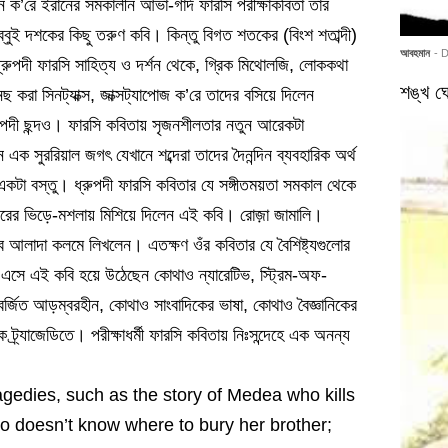
জন ক’রে ইরানের সমকালীন আভাঁ-গার্দ ফারসি পরীক্ষাকবিতা তার
ব্বুই দশকের কিছু তরুণ কবি। কিন্তু বিগত শতকের (বিংশ শতাব্দী)
আবহমান
- 
ুপদী ফারসি সাহিত্য ও দর্শন থেকে, গ্রিক মিথোলজি, লোককথা
শঙ্খ ঘো
া সিনট্যাক্স, জাক্সট্যাপোজ ক’রে তাদের বসিয়ে দিলেন
ধ্রুপদী ছন্দও। ফারসি কবিতায় সৃজনশীলতার নতুন আরেকটা
ক সুররিয়াল জগৎ যেখানে শব্দেরা তাদের দৈনন্দিন ব্যবহারিক অর্থ
টা বস্তু। ধ্রুপদী ফারসি কবিতার যে সঙ্গীতময়তা সমকাল থেকে
্নাঘরের ভিড়ে-মশলায় মিশিয়ে দিলেন এই কবি। রোজ়া জামালি।
তাবে আলাদা কলমে লিখলেন। এতক্ষণ ওঁর কবিতার যে বৈশিষ্ট্যগুলোর
ে এসে এই কবি হয়ে উঠেছেন কোথাও ন্যারেটিভ, স্ট্রিম-অফ-
জিত আড়ম্বরহীন, কোথাও সাংবাদিকের ভাষা, কোথাও বৈজ্ঞানিকের
 ট্র্যাজেডিতে। পরীক্ষাধর্মী ফারসি কবিতায় নিঃসন্দেহে এক অনন্য
gedies, such as the story of Medea who kills
who doesn’t know where to bury her brother;