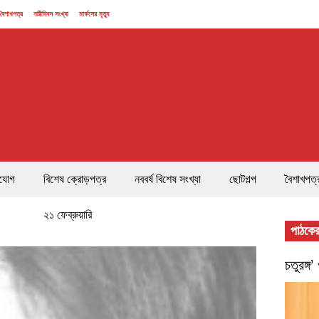
বৈশাখপত্র
নারীদিবস সংখ্যা
মার্কসের মৃত্যু
যোগ
বিশেষ ক্রোড়পত্র
নববর্ষ বিশেষ সংখ্যা
ছোটগল্প
বৈশাখপত্
২১ ফেব্রুয়ারি
পাঠকের
চতুরঙ্গ