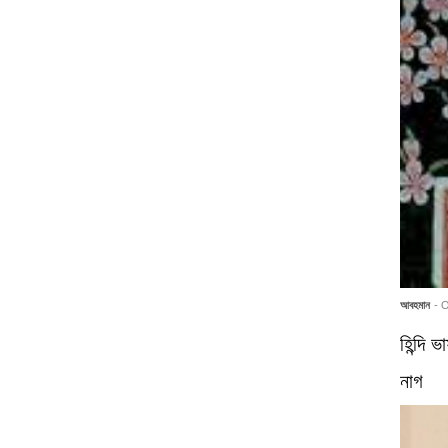
আবহমান
- 
হিন্দি 
নাগ