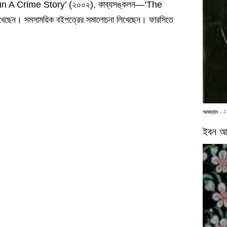
un A Crime Story’ (২০০২), কাব্যসঙ্কলন—‘The
ন। সমসাময়িক বইপত্রের সমালোচনা লিখেছেন। ফারসিতে
আবহমান
- 
ইবন আর