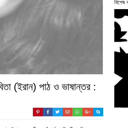
বিশেষ 
িতা (ইরান) পাঠ ও ভাষান্তর :