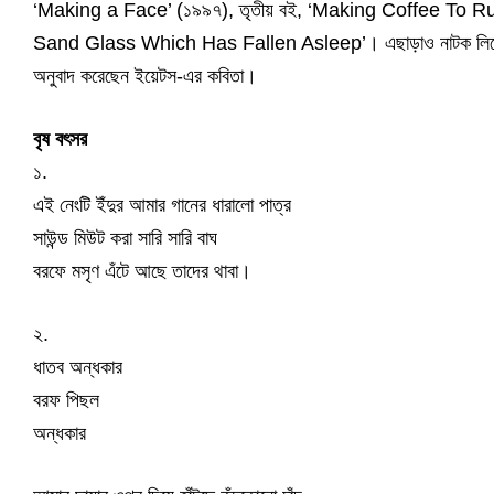
‘Making a Face’ (১৯৯৭), তৃতীয় বই, ‘Making Coffee To R
Sand Glass Which Has Fallen Asleep’। এছাড়াও নাটক লিখেছে
অনুবাদ করেছেন ইয়েটস-এর কবিতা।
বৃষ বৎসর
১.
এই নেংটি ইঁদুর আমার গানের ধারালো পাত্র
সাউন্ড মিউট করা সারি সারি বাঘ
বরফে মসৃণ এঁটে আছে তাদের থাবা।
২.
ধাতব অন্ধকার
বরফ পিছল
অন্ধকার