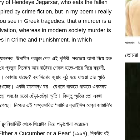
ory of Hendeye Jegarxar, who eats the fallen
red by crime fiction, but in my poem I really
ou see in Greek tragedies: that a murder is a
salvation, whereas in modern society murder is
es in Crime and Punishment, in which
আবহমান
- 
তোমরা 
মনস্ক, উদাসীন প্রজন্ম পেল এই পৃথিবী, সবচেয়ে আশা নিয়ে শুরু
ে প্রজন্ম সিস্টেম আর রাষ্ট্রের শেকল হাতে-পায়ে নিয়ে ঘরবন্দী,
ে। কোথায় যাচ্ছে? ক্যাসিনোয় জুয়ায় লুঠ হয়ে যাওয়া তার স্মৃতি
দেখাচ্ছে। একটা তালাবন্ধ ঘর। যেখানে থাকতে থাকতে একসময়
ো লবণের মতো ছেঁড়া-ছেঁড়া স্মৃতি। কিন্তু স্মৃতির তো একটা
ছে। নিজের এই সম্প্রসারিত ‘আমি’র ক্রাইসিস রোজ়া জামালি’র
 য়্যুনিভার্সিটি থেকে থিয়েটার নিয়ে পড়াশোনা করেছেন।
Either a Cucumber or a Pear’ (১৯৯৭), দ্বিতীয় বই,