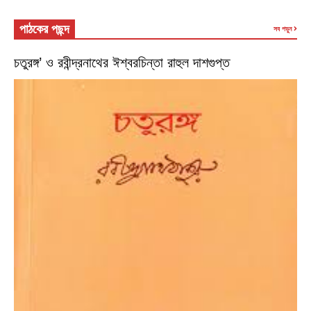
পাঠকের পছন্দ
সব পড়ুন
চতুরঙ্গ’ ও রবীন্দ্রনাথের ঈশ্বরচিন্তা রাহুল দাশগুপ্ত