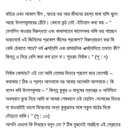
বাইরে এখন আকাশ নীল , হৃদয়ে ভয় আর জীবনের রহস্য মাখা হাসি ঝুলে
আছে উৎপলকুমারের ঠোঁটে। কোনো কন্ঠ নেই -ইতিহাস কথা কয় – ”
মেগালিন খাওয়ার বিরুদ্ধতা এবং কাকাসাহেব কালেলকর নাকি ভয় পাচ্ছেন
ভারতবর্ষে ওই জিনিসের প্রকোপ কীসের প্রকোপ? বিরুদ্ধাচরণ করা কি
কেউ ঠেকাতে পারে? ধর্ম এক্সট্যসি এবং রাসায়নিক এক্সট্যসিতে তফাত কী?
কিন্তু এ নিয়ে বেশি কথা বলা চলে না। সুতরাং নির্বাক। ” (পৃ : ৭)
নির্বাক কোথায়? এই তো আমি তোমার ভিতরে প্রবেশ করে ফেলেছি –
কথাকার ! ঠিক এ প্রশ্ন আপনাকে নয় আবার অনেকটা আপনাকে। কি
বলেন কবি উৎপলকুমার – ” কিন্তু কুকুর ও মানুষের স্বতন্ত্র ও অনিশ্চিত
অবস্থান বুঝে নিয়ে আমি বা আমরা শেষকালে ওই হোটেল -সংসারের ভিতর
না যাওয়াটাই ভালো বিবেচনায় অন্য কুকুরদের সঙ্গে স্কুল মাঠের দিকে
দৌড়তে থাকি। ” (পৃ : ১৩)
আপনি এগুলো কি লিখছেন বলুন তো ? ঠিক বুঝতেই পারছিনা এই স্রোতের