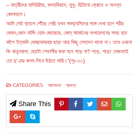
– যাত্রীদের হাসিঠাট্টায়, কলহবিবাদে, থুথু- ছিটানো ক্রোধে ও অনন্ত
কোলাহলে।
আমি সেই বযে়সে পৌঁছে গেছি যখন সমবযে়সিদের সঙ্গে দেখা হলে শরীর
কেমন,কোন নার্সিং হোম জোচ্চোর, কোন্ সার্জেনের অপারেশনের সময় হাত
কাঁপে ইত্যাদি কেচ্ছাকারবার ছাড়া আর কিছু লেনদেন থাকে না। তবে এখনো
কি খাতুনবালা, ছোটো শেফালীর কথা মনে পড়ে না? পড়ে, পড়ে! সেজন্যই
তো দু’-চার কলম লিখে উঠতে পারি।”(পৃঃ-৩০)
CATEGORIES
আলোচনা
প্রবন্ধ
Share This