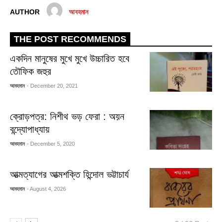
AUTHOR
আবহমান
THE POST RECOMMENDS
একদিন মানুষের মুখে মুখে উচ্চারিত হবে
তৌফিক জহুর
আবহমান
- December 20, 2021
ক্রোড়পত্র: নিশীথ ভড় ফেরা : অয়ন
বন্দ্যোপাধ্যায়
আবহমান
- December 5, 2020
আত্মত্যাগের আত্মশক্তি হিন্দোল ভট্টাচার্য
আবহমান
- August 4, 2026