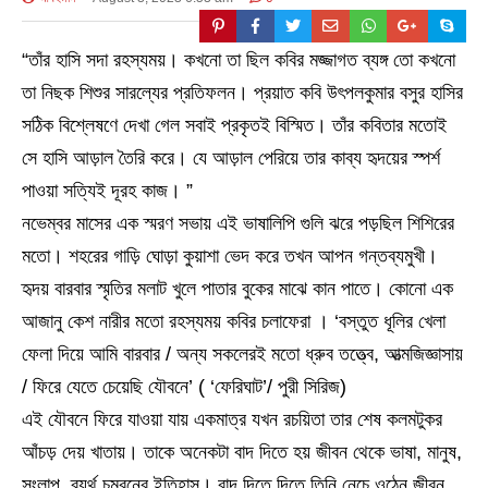
“তাঁর হাসি সদা রহস্যময়। কখনো তা ছিল কবির মজ্জাগত ব্যঙ্গ তো কখনো
তা নিছক শিশুর সারল্যের প্রতিফলন। প্রয়াত কবি উৎপলকুমার বসুর হাসির
সঠিক বিশ্লেষণে দেখা গেল সবাই প্রকৃতই বিস্মিত। তাঁর কবিতার মতোই
সে হাসি আড়াল তৈরি করে। যে আড়াল পেরিয়ে তার কাব্য হৃদয়ের স্পর্শ
পাওয়া সত্যিই দূরহ কাজ। ”
নভেম্বর মাসের এক স্মরণ সভায় এই ভাষালিপি গুলি ঝরে পড়ছিল শিশিরের
মতো। শহরের গাড়ি ঘোড়া কুয়াশা ভেদ করে তখন আপন গন্তব্যমুখী।
হৃদয় বারবার স্মৃতির মলাট খুলে পাতার বুকের মাঝে কান পাতে। কোনো এক
আজানু কেশ নারীর মতো রহস্যময় কবির চলাফেরা । ‘বস্তুত ধূলির খেলা
ফেলা দিয়ে আমি বারবার / অন্য সকলেরই মতো ধ্রুব তত্ত্বে, আত্মজিজ্ঞাসায়
/ ফিরে যেতে চেয়েছি যৌবনে’ ( ‘ফেরিঘাট’/ পুরী সিরিজ)
এই যৌবনে ফিরে যাওয়া যায় একমাত্র যখন রচয়িতা তার শেষ কলমটুকর
আঁচড় দেয় খাতায়। তাকে অনেকটা বাদ দিতে হয় জীবন থেকে ভাষা, মানুষ,
সংলাপ, ব্যর্থ চুম্বনের ইতিহাস। বাদ দিতে দিতে তিনি নেচে ওঠেন জীবন