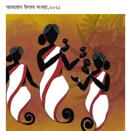
আবহমান উৎসব সংখ্যা,২০২১