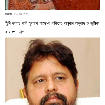
আবহমান
- Oct 31, 2020
হিন্দি ভাষার কবি হূবনাথ পান্ডে-র কবিতার অনুবাদ অনুবাদ ও ভূমিকা
> স্বপন নাগ