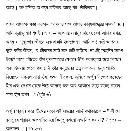
আছে। অপরদিকে অপাঠ্য কবিতার আছে নষ্ট লৌকিকতা। ”
পাঠক আমাকে ক্ষমা করবেন, আপনার সঙ্গে আমার কাব্যশাস্ত্রের সম্পর্ক নয়।
আমি ভ্রাম্যমাণ শব্দহীন ভাষা – আপনার স্নায়ুর বিদ্যুৎ বেগ আমার বধির,
অন্ধ ও শূন্যতার জীবনে এক একটি হৃদস্পন্দন। আমি পাঠ করি আপনার
কন্ঠে কবির জীবন, যে জীবনের মাঠে ঘাস মাটি জড়িয়ে দেখেছি “বহুদিন আগে
উড়ে” আসা “শীতের হাঁস কুরুক্ষেত্রে যেখানে ভীষ্ম শরশয্যায় শুয়ে আছেন
এবং হিমালয় থেকে গঙ্গা দেবী তাঁর সন্তানের তত্ত্বাবধানের জন্য পাঠিয়ে
দিয়েছেন একদল সাদা হাঁস, তখন শীতকাল, ভূমিতে অর্জুন নিক্ষেপ করেছেন
তির এবং সেখান থেকে উঠে আসছে জল আর আকাশে উড়ে যাচ্ছে রাতের
সাদা হাঁস তখন। ” (পৃষ্ঠা ৬)
অর্জুন প্রশ্ন করে ভীষ্মের মতো এই সময়ের আদি কথাকারকে – ” কী সে
বস্তু যে প্রায়ই অপমানিত হয় কিন্তু কখনো সম্মানিত হয় না? উত্তর –
আদালত।” ( পৃঃ ২৩)