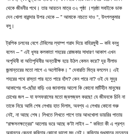
থেকে জীবনীর পথে। তার আয়তন মাত্র ৩২ পৃষ্ঠা ।শ্রষ্ঠা সবাইকে ডাক
দেন খোলা বারান্দার উপর থেকে – ” আমাকে নাচতে দাও “, উৎপলকুমার
বসু।
ট্রপিক চলনের বেগে টেবিলের ল্যাম্প গরাদ দিয়ে বাহিরমুখী – কবি বন্ধু
বলেন – ” এই ধূসর কলকাতা শহরের রোজকার সাধারণ আকাশ এখন
অপৃথিবী বা অতিপৃথিবীর অন্তরীক্ষ হয়ে উঠল কেমন করে? দূর নীলাভ
জন্মান্তরের মতো লাগে এ অলৌকিক। ” দেবারতি মিত্র বললেন। এই
শহরের পথে রাস্তা পার হতে পারে হাঁস? কেন পারে না? ওই যে সুদূর
আকাশের গা-ছোঁয়া বাড়ি ওর জানালার আলো কি কোনো মাটিহীন মানুষের
চোখের জল – যা ফসফরাসের মতো জ্বলজ্বল করছে! যে জীবনকে চিনি না
তাকে নিয়ে আমি শেষ লেখায় হাত দিলাম, অবশ্য এ লেখার কোনো শুরু
নেই, না আছে শেষ। লিখতে লিখতে পাশে তার আধখোলা ডায়রির পাতায়
“রাক্ষসনক্ষত্রের” আলোয় ভরে আছে ক’টা লাইন – ” কবিতা কী এ প্রশ্ন
অবান্তর কেননা কবিতার কোনো ভালো মন্দ নেই। কবিতার শুধুমাত্র নতুনত্ব