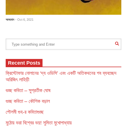
আবহমান
- Oct 6, 2021
Recent Posts
ক্রিস্টোফার নোলানের ‘দ্য ওডিসি’ এবং একটি অতিকথনের শব ব্যবচ্ছেদ
অরিজিৎ লাহিড়ী
গুচ্ছ কবিতা – সুপ্রতীক ঘোষ
গুচ্ছ কবিতা – কৌশিক বড়াল
পৌলমী গুহ-র কবিতাগুচ্ছ
মুঠোয় ভরা বিশ্বের ভয়! সুমিতা মুখোপাধ্যায়