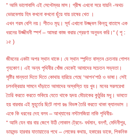
” আমি ভালোবাসি এই সেপ্টেম্বর মাস। গ্রীষ্ম এখনো সরে যায়নি -অথচ
ভোরবেলায় হিম কখনো কখনো ছুঁয়ে যায় চাষের খেত ।
এখন গরম বেশি নয়। শীতও মৃদু। সূর্য এখানো উজ্জ্বল কিন্তু বাতাসে এক
ধরনের উজ্জীবনী স্পর্শ – আমরা কাজ করার প্রেরণা অনুভব করি।” ( পৃ :
১৫ )
জীবনের একটা অপর স্থান থাকে। যে স্থান স্পন্দিত বাস্তব চেতনার গোপন
গৃহকোণ। এই অন্য পৃথিবীর খোঁজ থেকেই আমাদের সচেতন সভ্যতা।
সৃষ্টির মান্যতা দিতে দিতে কোথায় হারিয়ে গেছে ‘আপন’পাঠ ও ভাষা। সেই
চলনক্রিয়ার সামনে দাঁড়াতে আমাদের অস্বস্তি হয় খুব। মনের সরলরেখা
তৈরি করতে করতে শুকিয়ে যেতে থাকে হৃদয় মৌচাকের কুঠুরির মধু। ভাবতে
হয় বারবার এই মুহূর্তের ছিটে লাগা রঙ বিভঙ্গ তৈরি করতে থাকা ক্যানভাস ।
একে কি ধরনের দেহ বলব – আখ্যানের নস্টালজিয়া নাকি পৃথিবীর-
” আমি যেন বার বার জেগে উঠি লোকাল ট্রেনে- বর্ধমান, বনগাঁ, মেদিনীপুর,
ডায়মন্ড হারবার যাতায়াতের পথে – লোকের কথায়, হকারের ডাকে, পিকনিক