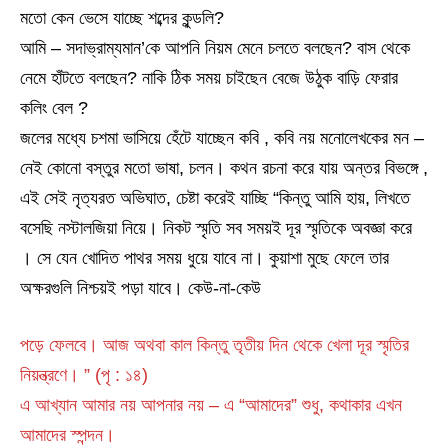
মতো কেন ভেসে যাচ্ছে শব্দের কুন্ডলি?
আমি – সদাভ্রাম্যমান’কে আপনি নিয়ম মেনে চলতে বলছেন? বাস থেকে
নেমে হাঁটতে বলছেন? নাকি ঠিক সময় চাইছেন বেজে উঠুক বাড়ি ফেরার
কলিং বেল ?
জলের মধ্যে চশমা ভাসিয়ে হেঁটে যাচ্ছেন কবি , কবি নয় মনোলেখকের মন –
নেই কোনো বস্তুর মতো ভাষা, চলন। কথন রচনা করে যায় অন্তর বিভঙ্গে ,
এই সেই নৃত্যরত অভিঘাত, চেষ্টা করেই যাচ্ছি “কিন্তু আমি হায়, লিখতে
বসেছি নস্টালজিয়া নিয়ে। নিকট স্মৃতি সব সময়ই দূর স্মৃতিকে অবজ্ঞা করে
। সে যেন খোদিত পাথর সময় ধুয়ে যাবে না। কুয়াশা মুছে ফেলে তার
অক্ষরগুলি নিশ্চয়ই পড়া যাবে। কেউ-না-কেউ
পড়ে ফেলবে। আজ অথবা কাল কিন্তু তৃতীয় দিন থেকে খেলা দূর স্মৃতির
নিয়ন্ত্রণে। ” (পৃ : ১৪)
এ আখ্যান আমার নয় আপনার নয় – এ “আমাদের” শুধু, কথাকার এখন
আমাদের স্পন্দন।