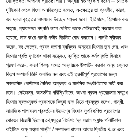
যৌক্তিকতা আপনিই প্রতিষ্ঠা পায়। অন্যরা মত প্রকাশ করেন ─ নৈতিক
দৃষ্টিকোণ থেকে হিংসা অনভিপ্রেত হলেও, এ-ক্ষেত্রে তা গ্রহণীয়, কারণ,
এর দ্বারা বৃহত্তর অমঙ্গলের উচ্ছেদ সম্ভব হবে। ইতিহাসে, হিংসাকে কত
সহজে, ন্যায়সঙ্গত পদ্ধতি রূপে দেখিয়ে তাকে সেইভাবেই প্রয়োগ করা
হয়েছে, লক্ষ ক’রে গান্ধী গভীর বিচলিত বোধ করতেন। গান্ধী স্বীকার
করেন, বহু ক্ষেত্রে, প্রবল হতাশা ব্যক্তির অন্তরে হিংসার জন্ম দেয়, এবং
হিংসার প্রতি ঘৃণাবোধ থাকা সত্ত্বেও, ব্যক্তি তাকে কর্মপদ্ধতি হিসাবে
গ্রহণ করেন, কারণ শিকড় সমেত অন্যায়কে উৎপাটন করবার অন্য কো্নও
বিকল্প সম্পর্কে তিনি অবহিত নন এবং এই ত্রুটিপূর্ণ প্রয়োগের জন্য
ক্ষমতাসীন গোষ্ঠীদের নৈতিক অন্ধত্ব ও মানসিক সঙ্কীর্ণতাকে দায়ী করা
চলে। সেইজন্য, অসহনীয় পরিস্থিতিতে, অথবা প্রবল প্ররোচনার সম্মুখে
হিংসার স্বতঃস্ফূর্ত প্রকাশকে কিছুটা ছাড় দিতে প্রস্তুত হলেও, গান্ধী,
সামাজিক পালাবদল প্রবর্তনের উদ্দেশ্যে হিংসার সুপরিকল্পিত প্রয়োগের
ঘোরতর বিরোধী ছিলেন(তথ্যসূত্র নির্দেশ: ‘দ্য মরাল অ্যান্ড পলিটিকাল
রাইটিংস অফ্‌ মহাত্মা গান্ধী’ / সম্পাদনা রাঘবন আয়ার দ্বিতীয় খণ্ড এবং