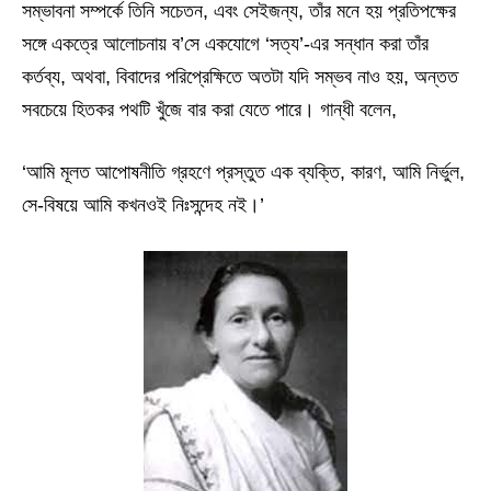
সম্ভাবনা সম্পর্কে তিনি সচেতন, এবং সেইজন্য, তাঁর মনে হয় প্রতিপক্ষের
সঙ্গে একত্রে আলোচনায় ব’সে একযোগে ‘সত্য’-এর সন্ধান করা তাঁর
কর্তব্য, অথবা, বিবাদের পরিপ্রেক্ষিতে অতটা যদি সম্ভব নাও হয়, অন্তত
সবচেয়ে হিতকর পথটি খুঁজে বার করা যেতে পারে। গান্ধী বলেন,
‘আমি মূলত আপোষনীতি গ্রহণে প্রস্তুত এক ব্যক্তি, কারণ, আমি নির্ভুল,
সে-বিষয়ে আমি কখনওই নিঃসন্দেহ নই।’