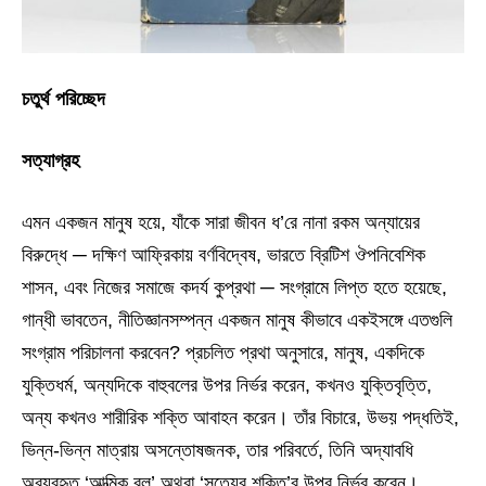
চতুর্থ পরিচ্ছেদ
সত্যাগ্রহ
এমন একজন মানুষ হয়ে, যাঁকে সারা জীবন ধ’রে নানা রকম অন্যায়ের
বিরুদ্ধে ─ দক্ষিণ আফ্রিকায় বর্ণবিদ্বেষ, ভারতে ব্রিটিশ ঔপনিবেশিক
শাসন, এবং নিজের সমাজে কদর্য কুপ্রথা ─ সংগ্রামে লিপ্ত হতে হয়েছে,
গান্ধী ভাবতেন, নীতিজ্ঞানসম্পন্ন একজন মানুষ কীভাবে একইসঙ্গে এতগুলি
সংগ্রাম পরিচালনা করবেন? প্রচলিত প্রথা অনুসারে, মানুষ, একদিকে
যুক্তিধর্ম, অন্যদিকে বাহুবলের উপর নির্ভর করেন, কখনও যুক্তিবৃত্তি,
অন্য কখনও শারীরিক শক্তি আবাহন করেন। তাঁর বিচারে, উভয় পদ্ধতিই,
ভিন্ন-ভিন্ন মাত্রায় অসন্তোষজনক, তার পরিবর্তে, তিনি অদ্যাবধি
অব্যবহৃত ‘আত্মিক বল’ অথবা ‘সত্যের শক্তি’র উপর নির্ভর করেন।