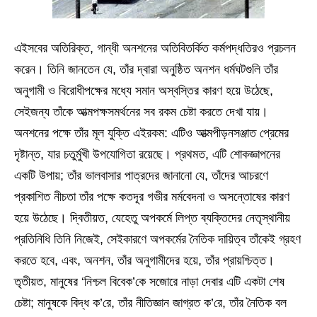
এইসবের অতিরিক্ত, গান্ধী অনশনের অতিবিতর্কিত কর্মপদ্ধতিরও প্রচলন
করেন। তিনি জানতেন যে, তাঁর দ্বারা অনুষ্ঠিত অনশন ধর্মঘটগুলি তাঁর
অনুগামী ও বিরোধীপক্ষের মধ্যে সমান অস্বস্তির কারণ হয়ে উঠেছে,
সেইজন্য তাঁকে আত্মপক্ষসমর্থনের সব রকম চেষ্টা করতে দেখা যায়।
অনশনের পক্ষে তাঁর মূল যুক্তি এইরকম: এটিও আত্মপীড়নসঞ্জাত প্রেমের
দৃষ্টান্ত, যার চতুর্মুখী উপযোগিতা রয়েছে। প্রথমত, এটি শোকজ্ঞাপনের
একটি উপায়; তাঁর ভালবাসার পাত্রদের জানানো যে, তাঁদের আচরণে
প্রকাশিত নীচতা তাঁর পক্ষে কতদূর গভীর মর্মবেদনা ও অসন্তোষের কারণ
হয়ে উঠেছে। দ্বিতীয়ত, যেহেতু অপকর্মে লিপ্ত ব্যক্তিদের নেতৃস্থানীয়
প্রতিনিধি তিনি নিজেই, সেইকারণে অপকর্মের নৈতিক দায়িত্ব তাঁকেই গ্রহণ
করতে হবে, এবং, অনশন, তাঁর অনুগামীদের হয়ে, তাঁর প্রায়শ্চিত্ত।
তৃতীয়ত, মানুষের ‘নিশ্চল বিবেক’কে সজোরে নাড়া দেবার এটি একটা শেষ
চেষ্টা; মানুষকে বিদ্ধ ক’রে, তাঁর নীতিজ্ঞান জাগ্রত ক’রে, তাঁর নৈতিক বল