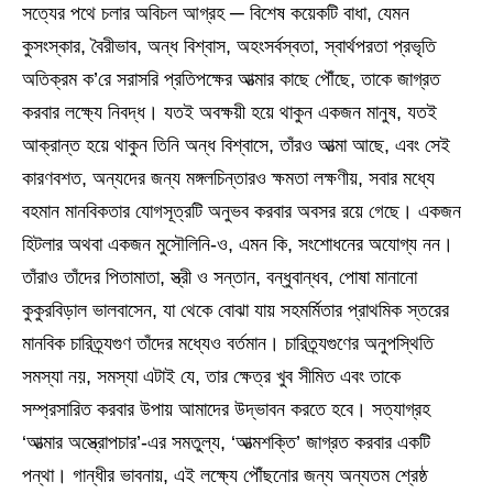
সত্যের পথে চলার অবিচল আগ্রহ ─ বিশেষ কয়েকটি বাধা, যেমন
কুসংস্কার, বৈরীভাব, অন্ধ বিশ্বাস, অহংসর্বস্বতা, স্বার্থপরতা প্রভৃতি
অতিক্রম ক’রে সরাসরি প্রতিপক্ষের আত্মার কাছে পৌঁছে, তাকে জাগ্রত
করবার লক্ষ্যে নিবদ্ধ। যতই অবক্ষয়ী হয়ে থাকুন একজন মানুষ, যতই
আক্রান্ত হয়ে থাকুন তিনি অন্ধ বিশ্বাসে, তাঁরও আত্মা আছে, এবং সেই
কারণবশত, অন্যদের জন্য মঙ্গলচিন্তারও ক্ষমতা লক্ষণীয়, সবার মধ্যে
বহমান মানবিকতার যোগসূত্রটি অনুভব করবার অবসর রয়ে গেছে। একজন
হিটলার অথবা একজন মুসৌলিনি-ও, এমন কি, সংশোধনের অযোগ্য নন।
তাঁরাও তাঁদের পিতামাতা, স্ত্রী ও সন্তান, বন্ধুবান্ধব, পোষা মানানো
কুকুরবিড়াল ভালবাসেন, যা থেকে বোঝা যায় সহমর্মিতার প্রাথমিক স্তরের
মানবিক চারিত্র্যগুণ তাঁদের মধ্যেও বর্তমান। চারিত্র্যগুণের অনুপস্থিতি
সমস্যা নয়, সমস্যা এটাই যে, তার ক্ষেত্র খুব সীমিত এবং তাকে
সম্প্রসারিত করবার উপায় আমাদের উদ্ভাবন করতে হবে। সত্যাগ্রহ
‘আত্মার অস্ত্রোপচার’-এর সমতুল্য, ‘আত্মশক্তি’ জাগ্রত করবার একটি
পন্থা। গান্ধীর ভাবনায়, এই লক্ষ্যে পৌঁছনোর জন্য অন্যতম শ্রেষ্ঠ