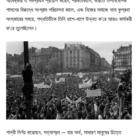
আবিষ্কার ও সর্বপ্রথম প্রয়োগ করেন; পরবর্তীকালে, ভারতে ঔপনিবেশিক
শাসনের বিরুদ্ধে সংগ্রাম পরিচালনা কালে, এবং নিজের সমাজে নানা কুপ্রথা
সংস্কারের সময়ে, পদ্ধতিটিকে তিনি ধাপে-ধাপে উন্নত ক’রে আরও কার্যকরী
ক’রে তুলেছিলেন।
গান্ধী নির্ণয় করেছেন, সত্যাগ্রহ ─ যার অর্থ, সাধারণ মানুষের চিত্তে