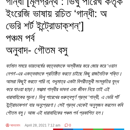
গান্ধী [মূলগ্রন্থ : ভিখু পারেখ কর্তৃক
ইংরেজি ভাষায় রচিত ‘গান্ধী: অ
ভেরি শর্ট ইন্ট্রোডাক্‌শন্‌’]
পঞ্চম পর্ব
অনুবাদ- গৌতম বসু
বর্তমান সময়ে ভারতবর্ষের বহুত্ববাদকে অস্বীকার করে জোর করে 'ওয়ান
নেশন'-এর একত্ববাদকে প্রতিষ্ঠিত করতে চাইছে কিছু রাজনৈতিক শক্তি।
আমরা কিছুই করতে পারি না, শুধুমাত্র একটা বিপরীতমুখী সংস্কৃতির যুদ্ধ
করে যাওয়া ছাড়া। মহাত্মা গান্ধীর ভাবনা এবং জীবন নিয়ে তাই এই
ধারাবাহিকের সূচনা। ভিখু পারেখের গুরুত্বপূর্ণ গ্রন্থ 'গান্ধী, এ ভেরি শর্ট
ইন্ট্রোডাকশন' যার অনুপ্রেরণা। সেই গ্রন্থ থেকেই অনুসৃজন করলেন কবি
গৌতম বসু। আজ এই ধারাবাহিকের পঞ্চম পর্ব প্রকাশিত হল।
আবহমান
April 28, 2021 7:12 am
0