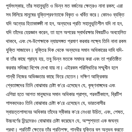
পূর্বসংস্কার, তাঁর সহানুভূতি ও ভিন্ন মত বর্জনের ক্ষেত্রও নানা রকম; এরা
সব মিলিয়ে মানুষের যুক্তিপ্রবণতাকে বিকৃত ও খর্বিত করে। কোনও ব্যক্তি
যদি অন্যের হিতাকাঙ্ক্ষী না হন, অন্যদের প্রতি সহানুভূতিশীল যদি না হন,
যদি তাঁদের হেয়জ্ঞান করেন, তা হলে অপরের স্বার্থরক্ষার বিষয়টিও অবহেলিত
থাকবে, এবং সে-উপেক্ষাকে ন্যায়সঙ্গত প্রমাণ করবার লক্ষ্যে তিনি নানা রকম
যুক্তি সাজাবেন। যুক্তির দিক থেকে অন্যদের সমান অধিকারের দাবি যদি-
বা তাঁর কাছে গ্রাহ্য হয়, তবু ভিন্ন মতকে সমাদর করা এবং তা প্রতিষ্ঠিত
করবার সদিচ্ছা বিশেষ দেখা যায় না। এইরকম পরিস্থিতির সম্মুখীন হলে
গান্ধী নিজের অভিজ্ঞতার কাছে ফিরে যেতেন। দক্ষিণ আফ্রিকার
শ্বেতাঙ্গদের তিনি বোঝাবার চেষ্টা ক’রে এসেছেন যে, কৃষ্ণনাঙ্গদের এবং
এশিয়া হতে আগত মানুষদের সমান অধিকার প্রাপ্য, পরবর্তীকালে, ব্রিটিশ
শাসকদেরও তিনি বোঝাবার চেষ্টা ক’রে এসেছেন যে, ভারতবাসীর
স্বায়ত্তশাসনের অধিকার তাঁদের স্বীকার ক’রে নেওয়া উচিত, এবং, শেষত,
উচ্চবর্ণের হিন্দুদেরও বোঝাবার চেষ্টা করেছেন যে, অস্পৃশ্যতা এক জঘন্য
প্রথা। প্রতিটি ক্ষেত্রে তাঁর প্রতিপক্ষ, গান্ধীর যুক্তির বল অনুভব করতে