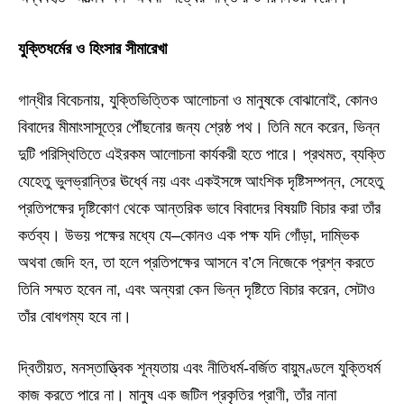
যুক্তিধর্মের ও হিংসার সীমারেখা
গান্ধীর বিবেচনায়, যুক্তিভিত্তিক আলোচনা ও মানুষকে বোঝানোই, কোনও
বিবাদের মীমাংসাসূত্রে পৌঁছনোর জন্য শ্রেষ্ঠ পথ। তিনি মনে করেন, ভিন্ন
দুটি পরিস্থিতিতে এইরকম আলোচনা কার্যকরী হতে পারে। প্রথমত, ব্যক্তি
যেহেতু ভুলভ্রান্তির ঊর্ধ্বে নয় এবং একইসঙ্গে আংশিক দৃষ্টিসম্পন্ন, সেহেতু
প্রতিপক্ষের দৃষ্টিকোণ থেকে আন্তরিক ভাবে বিবাদের বিষয়টি বিচার করা তাঁর
কর্তব্য। উভয় পক্ষের মধ্যে যে–কোনও এক পক্ষ যদি গোঁড়া, দাম্ভিক
অথবা জেদি হন, তা হলে প্রতিপক্ষের আসনে ব’সে নিজেকে প্রশ্ন করতে
তিনি সম্মত হবেন না, এবং অন্যরা কেন ভিন্ন দৃষ্টিতে বিচার করেন, সেটাও
তাঁর বোধগম্য হবে না।
দ্বিতীয়ত, মনস্তাত্ত্বিক শূন্যতায় এবং নীতিধর্ম-বর্জিত বায়ুমণ্ডলে যুক্তিধর্ম
কাজ করতে পারে না। মানুষ এক জটিল প্রকৃতির প্রাণী, তাঁর নানা