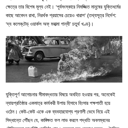
ক্ষেত্রে তার বিশেষ মূল্য নেই। ‘পূর্বসংস্কারে নিমজ্জিত মানুষের যুক্তিধর্মের
কাছে আবেদন রাখা, নিরর্থক প্রয়াসের চেয়েও খারাপ’ (তথ্যসূত্র নির্দেশ:
‘দ্য কলেক্‌টেড্‌ ওয়ার্কস অফ্‌ মহাত্মা গান্ধী’ চতুর্থ খণ্ড)।
যুক্তিপূর্ণ আলোচনার সীমাবদ্ধতার বিষয়ে অবহিত হওয়ার পর, অনেকেই
ন্যায়প্রতিষ্ঠার একমাত্র কার্যকরী উপায় হিসাবে হিংসার পক্ষপাতী হয়ে
ওঠেন। কেউ-কেউ একে এক ব্যবহারযোগ্য প্রণালী ভেবে নিয়ে এই
সিদ্ধান্তে পৌঁছন যে, কাঙ্ক্ষিত ফল লাভ করলে পদ্ধতি অবলম্বনের