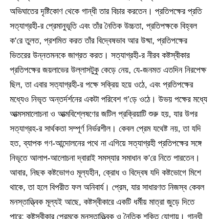
অভিঘাতের দৃষ্টিকোণ থেকে গান্ধী তার বিচার করতেন। প্রতিপক্ষের প্রতি
সত্যাগ্রহী-র প্রেমানুভূতি এবং তাঁর নৈতিক উচ্চতা, প্রতিপক্ষকে বিহ্বল
ক’রে তুলত, প্রশমিত করত তাঁর বিদ্বেষভাব আর উষ্মা, প্রতিপক্ষের
ভিতরের উন্নতমনকে জাগ্রত করত। সত্যাগ্রহী-র নীরব কষ্টস্বীকার
প্রতিপক্ষের জয়লাভের উল্লাসটুকু কেড়ে নেয়, যে-জনমত এতদিন নিরপেক্ষ
ছিল, তা এবার সত্যাগ্রহী-র পক্ষে সক্রিয় হয়ে ওঠে, এবং প্রতিপক্ষের
মধ্যেও নিভৃত অন্তর্দর্শনের একটা পরিবেশ গ’ড়ে ওঠে। উভয় পক্ষের মধ্যে
আত্মসমালোচনা ও আত্মবিশ্লেষণের জটিল প্রক্রিয়াটি শুরু হয়, যার উপর
সত্যাগ্রহ-র সার্থকতা সম্পূর্ণ নির্ভরশীল। কেবল প্রেম যথেষ্ট নয়, তা যদি
হত, ব্যাপক গণ-আন্দোলনের পথে না এগিয়ে সত্যাগ্রহী প্রতিপক্ষের সঙ্গে
নিভৃতে আলাপ-আলোচনা দ্বারাই সমস্যার সমাধান ক’রে নিতে পারতেন।
আবার, নিছক কষ্টভোগও মূল্যহীন, ক্রোধ ও বিদ্বেষ যদি কষ্টভোগে মিশে
থাকে, তা হলে বিপরীত ফল অনিবার্য। প্রেম, যার সাধারণত নিজস্ব কেবল
মনস্তাত্ত্বিক মূল্যই আছে, কষ্টস্বীকারে একটি ধর্মীয় মাত্রা জুড়ে দিতে
পারে; কষ্টস্বীকার প্রেমকে মনস্তাত্ত্বিক ও নৈতিক শক্তি যোগায়। গান্ধী