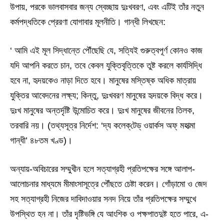
উপায়, পরকে ভালবাসবার জন্য স্বেচ্ছায় দুঃখবরণ, এবং এটিই তাঁর নতুন
কর্মপদ্ধতিকে প্রেরণা যোগাবার মূলনীতি। গান্ধী লিখছেন:
‘ আমি এই মূল সিদ্ধান্তে পৌঁছেছি যে, সত্যিই গুরুত্বপূর্ণ কোনও কাজ
যদি আপনি করতে চান, তবে কেবল যুক্তিবৃত্তিকে তুষ্ট করলে কার্যসিদ্ধি
হবে না, হৃদয়কেও নাড়া দিতে হবে। মানুষের মস্তিষ্ক অধিক মাত্রায়
যুক্তির আবেদনের লক্ষ্য; কিন্তু, দুঃখবরণ মানুষের হৃদয়কে বিদ্ধ করে।
দুঃখ মানুষের অন্তর্দৃষ্টি উন্মোচিত করে। দুঃখ মানুষের জীবনের তিলক,
তরবারি নয়। (তথ্যসূত্র নির্দেশ: ‘দ্য কলেক্‌টেড্‌ ওয়ার্কস অফ্‌ মহাত্মা
গান্ধী’ ৪৮তম খণ্ড)।
অন্যায়-অবিচারের সম্মুখীন হলে সত্যাগ্রহী প্রতিপক্ষের সঙ্গে আলাপ-
আলোচনার মাধ্যমে মীমাংসাসূত্রে পৌঁছতে চেষ্টা করেন। গোঁড়ামো ও জেদ
সহ সত্যাগ্রহী নিজের দাবিদাওয়ার সনদ নিয়ে তাঁর প্রতিপক্ষের সম্মুখে
উপস্থিত হন না। তাঁর দৃষ্টিভঙ্গি যে আংশিক ও পক্ষপাতদুষ্ট হতে পারে, এ-