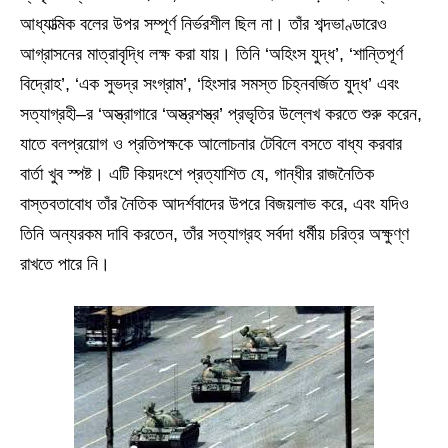
আধ্যাত্মিক বলের উপর সম্পূর্ণ নির্ভরশীল ছিল না। তাঁর শব্দভাণ্ডারেও
আগ্রাসনের মাত্রাবৃদ্ধি লক্ষ করা যায়। তিনি ‘অহিংস যুদ্ধ’, ‘শান্তিপূর্ণ
বিদ্রোহ’, ‘এক সুভদ্র সংগ্রাম’, ‘হিংসার সমস্ত চিহ্নবর্জিত যুদ্ধ’ এবং
সত্যাগ্রহী–র ‘অস্ত্রাগারে ‘অস্ত্রশস্ত্র’ প্রভৃতির উল্লেখ করতে শুরু করেন,
যাতে বলপ্রয়োগ ও প্রতিপক্ষকে আলোচনার টেবিলে বসতে বাধ্য করবার
বার্তা খুব স্পষ্ট। এটি কিয়দংশে প্রত্যাশিত যে, গান্ধীর রাজনৈতিক
বাস্তবতাবোধ তাঁর নৈতিক আদর্শবাদের উপরে বিজয়লাভ করে, এবং যদিও
তিনি অন্যরকম দাবি করতেন, তাঁর সত্যাগ্রহ সর্বদা ধর্মীয় চরিত্র অক্ষুণ্ণ
রাখতে পারে নি।