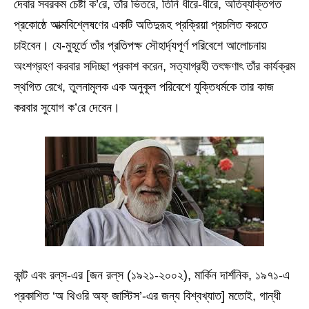
দেবার সবরকম চেষ্টা ক’রে, তাঁর ভিতরে, তিনি ধীরে-ধীরে, অতিব্যক্তিগত
প্রকোষ্ঠে আত্মবিশ্লেষণের একটি অতিদুরূহ প্রক্রিয়া প্রচলিত করতে
চাইবেন। যে-মুহূর্তে তাঁর প্রতিপক্ষ সৌহার্দ্যপূর্ণ পরিবেশে আলোচনায়
অংশগ্রহণ করবার সদিচ্ছা প্রকাশ করেন, সত্যাগ্রহী তৎক্ষণাৎ তাঁর কার্যক্রম
স্থগিত রেখে, তুলনামূলক এক অনুকূল পরিবেশে যুক্তিধর্মকে তার কাজ
করবার সুযোগ ক’রে দেবেন।
কান্ট এবং রল্‌স-এর [জন রল্‌স (১৯২১-২০০২), মার্কিন দার্শনিক, ১৯৭১-এ
প্রকাশিত ‘অ থিওরি অফ্‌ জাস্টিস’-এর জন্য বিশ্বখ্যাত] মতোই, গান্ধী