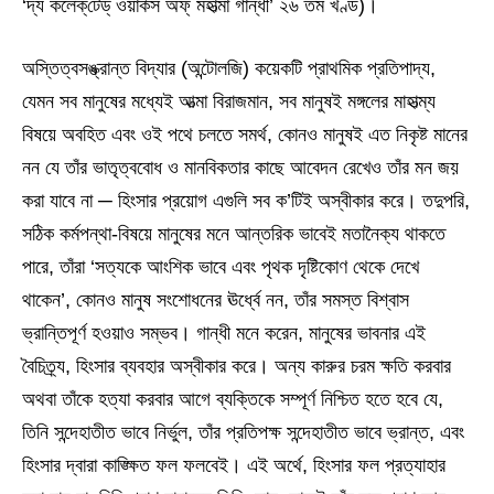
‘দ্য কলেক্‌টেড্‌ ওয়ার্কস অফ্‌ মহাত্মা গান্ধী’ ২৬ তম খণ্ড)।
অস্তিত্বসঙ্ক্রান্ত বিদ্যার (অন্টোলজি) কয়েকটি প্রাথমিক প্রতিপাদ্য,
যেমন সব মানুষের মধ্যেই আত্মা বিরাজমান, সব মানুষই মঙ্গলের মাহাত্ম্য
বিষয়ে অবহিত এবং ওই পথে চলতে সমর্থ, কোনও মানুষই এত নিকৃষ্ট মানের
নন যে তাঁর ভাতৃত্ববোধ ও মানবিকতার কাছে আবেদন রেখেও তাঁর মন জয়
করা যাবে না ─ হিংসার প্রয়োগ এগুলি সব ক’টিই অস্বীকার করে। তদুপরি,
সঠিক কর্মপন্থা-বিষয়ে মানুষের মনে আন্তরিক ভাবেই মতানৈক্য থাকতে
পারে, তাঁরা ‘সত্যকে আংশিক ভাবে এবং পৃথক দৃষ্টিকোণ থেকে দেখে
থাকেন’, কোনও মানুষ সংশোধনের ঊর্ধ্বে নন, তাঁর সমস্ত বিশ্বাস
ভ্রান্তিপূর্ণ হওয়াও সম্ভব। গান্ধী মনে করেন, মানুষের ভাবনার এই
বৈচিত্র্য, হিংসার ব্যবহার অস্বীকার করে। অন্য কারুর চরম ক্ষতি করবার
অথবা তাঁকে হত্যা করবার আগে ব্যক্তিকে সম্পূর্ণ নিশ্চিত হতে হবে যে,
তিনি সন্দেহাতীত ভাবে নির্ভুল, তাঁর প্রতিপক্ষ সন্দেহাতীত ভাবে ভ্রান্ত, এবং
হিংসার দ্বারা কাঙ্ক্ষিত ফল ফলবেই। এই অর্থে, হিংসার ফল প্রত্যাহার