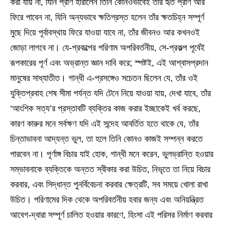
করা যায় না, যিনি প্রাণ হারালেন তিনি কোনওভাবেই তাঁর হৃত প্রাণ আর
ফিরে পাবেন না, যিনি অন্যভাবে ক্ষতিগ্রস্ত হলেন তাঁর ক্ষতচিহ্ন সম্পূর্ণ
মুছে দিয়ে পূর্বাবস্থায় ফিরে যাওয়া যাবে না, তাঁর জীবনও আর কখনওই
জোড়া লাগবে না। যে-প্রকল্পের পরিণাম অপরিবর্তনীয়, সে-প্রকল্প পূর্বেই
রূপকারের পূর্ণ এবং অভ্রান্ত জ্ঞান দাবি করে; স্পষ্টই, এই আশ্বাসপ্রদান
মানুষের সাধ্যাতীত। গান্ধী এ-প্রসঙ্গেও সচেতন ছিলেন যে, তাঁর ওই
যুক্তিপ্রবাহ শেষ সীমা পর্যন্ত যদি টেনে নিয়ে যাওয়া যায়, দেখা যাবে, তাঁর
‘আংশিক সত্য’র প্রস্তাবটি ব্যক্তির কাজ করার ইচ্ছাকেই খর্ব করছে,
কারণ কারুর মনে সর্বক্ষণ যদি এই সন্দেহ আবর্তিত হতে থাকে যে, তাঁর
চিন্তাভাবনা আদ্যন্ত ভুল, তা হলে তিনি কোনও কাজই সম্পন্ন করতে
পারবেন না। পূর্ণাঙ্গ বিচার যাই হোক, গান্ধী মনে করেন, ভুলভ্রান্তি হওয়ার
সম্ভাবনাকে ব্যক্তিকে অন্তত স্বীকার করা উচিত, নিভৃতে তা নিয়ে বিচার
করবার, এবং সিদ্ধান্ত পুনর্বিবেচনা করবার ক্ষেত্রটি, সব সময়ে খোলা রাখা
উচিত। পরিণামের দিক থেকে অপরিবর্তনীয় হবার জন্য এবং অনিয়ন্ত্রিত
আবেগ-দ্বারা সম্পূর্ণ চালিত হওয়ার কারণে, হিংসা এই পরিসর নির্মাণ করবার