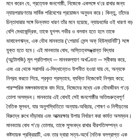
মনে করেন যে, প্রত্যেক জনগোষ্ঠী, নিজেকে একসঙ্গে ধ’রে রাখার জন্য
ন্যায়পরায়ণতার সার্বিক পরিবেশের প্রয়োজন অনুভব করে। কিন্তু, তাঁদের
চিন্তাধারার সঙ্গে ভিন্নমত ধারণ তাঁর মনে হয়েছে, ন্যায়ধর্মের ওই ধারণা বড়
বেশি মেধাকেন্দ্রিক, তাকে যুগপৎ গভীর ও বলবান হতে হলে তাকে
ভাবাবেগঋদ্ধ, এক যৌথ মানবতার (‘শেয়ার্ড সেন্স অফ্‌ হিউম্যানিটি’) সঙ্গে
যুক্ত হতে হবে। এই মানবতার বোধ, অস্তিত্বসঙ্ক্রান্ত বিদ্যার
(অন্টোলজি) মূল প্রতিপাদ্য ─ মানবকল্যাণ অখণ্ডিত ─ স্বীকার করে,
এবং এর থেকে সরাসরি এ-সিদ্ধান্তেও উপনীত হওয়া যায় যে, অন্যকে
নিগ্রহ করতে গিয়ে, প্রকৃত প্রস্তাবে, ব্যক্তি নিজেকেই নিগ্রহ করে;
পারস্পরিক মঙ্গলকামনাকে বাদ দিয়ে, নিজেদের মধ্যে এক যৌথজীবন গ’ড়ে
তোলা অসম্ভব। মানবতার এই বোধই সেই জনগোষ্ঠীর অতিগুরুত্বপূর্ণ
নৈতিক মূলধন, যার অনুপস্থিতিতে অন্যায়-অবিচার, শোষণ ও নিপীড়নের
বিরুদ্ধে রুখে দাঁড়াবার এবং আত্মরক্ষার উপায় নির্ধারণ করা কার্যত অসম্ভব।
মানবতার বোধ গ’ড়ে তোলার, তাকে সুসংবদ্ধ রাখার ধীরগতিসম্পন্ন ও
কষ্টদায়ক প্রক্রিয়াটি, এবং তার দ্বারা সত্য-অর্থে নৈতিক বলপ্রাপ্ত এক