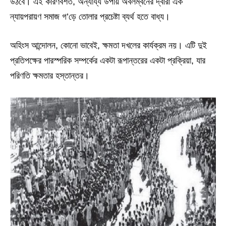
উঠবে। এই কারণবশত, অন্যায্য উপায় অবলম্বনের দ্বারা এক
ন্যায়পরায়ণ সমাজ গ’ড়ে তোলার প্রচেষ্টা ব্যর্থ হতে বাধ্য।
অহিংস আন্দোলন, কোনো ভাবেই, ক্ষমতা দখলের কার্যক্রম নয়। এটি দুই
প্রতিপক্ষের পারস্পরিক সম্পর্কের একটা রূপান্তরের একটা প্রক্রিয়া, যার
পরিণতি ক্ষমতার হস্তান্তর।