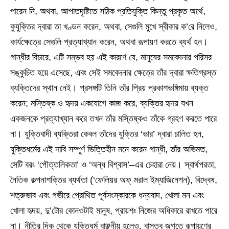
পারেন নি, অথবা, আপাতদৃষ্টিতে সঠিক প্রতিযুক্তি কিন্তু প্রকৃত অর্থে,
কুযুক্তির দ্বারা তা খণ্ডন করেন, অথবা, সেগুলি মুখে স্বীকার ক’রে নিলেও,
কার্যক্ষেত্রে সেগুলি প্রত্যাখ্যান করেন, অথবা রূপায়ণ করতে ব্যর্থ হন।
গান্ধীর বিচারে, এটি সম্ভব হয় এই কারণে যে, মানুষের সমবেদনার পরিসর
সঙ্কুচিত হয়ে এসেছে, এবং সেই সমবেদনার ক্ষেত্রে তাঁর দ্বারা ক্ষতিগ্রস্ত
ব্যক্তিদের স্থান নেই। প্রসঙ্গটি তিনি তাঁর প্রিয় প্রকাশভঙ্গিমায় ব্যক্ত
করেন; মস্তিষ্ক ও হৃদয় একযোগে কাজ করে, ব্যক্তির হৃদয় যখন
একজনকে প্রত্যাখ্যান করে তখন তাঁর মস্তিষ্কও তাঁকে গ্রহণ করতে পারে
না। যুক্তিবাদী ব্যক্তিরা কেবল তাঁদের যুক্তির ‘ভার’ দ্বারা চালিত হন,
যুক্তিধর্মের এই দাবি সম্পূর্ণ ভিত্তিহীন মনে করেন গান্ধী, তাঁর অভিমত,
সেটি বরং ‘পৌত্তলিকতা’ ও ‘অন্ধ বিশ্বাস’–এর চেহারা নেয়। স্বার্থপরতা,
নৈতিক কল্পনাশক্তির ব্যর্থতা (‘ফেলিয়র অফ্‌ মরাল ইম্যাজিনেশন), বিদ্বেষ,
শত্রুভাব এবং গভীরে প্রোথিত পূর্বসংস্কারকে ধন্যবাদ, খোলা মন এবং
খোলা হৃদয়, দু’টোর কোনওটাই মানুষ, প্রায়শঃ নিজের অধিকারে রাখতে পারে
না। নীতির দিক থেকে যুক্তিধর্ম বাঞ্ছনীয় হলেও, বাস্তব জগতে রূপায়ণের