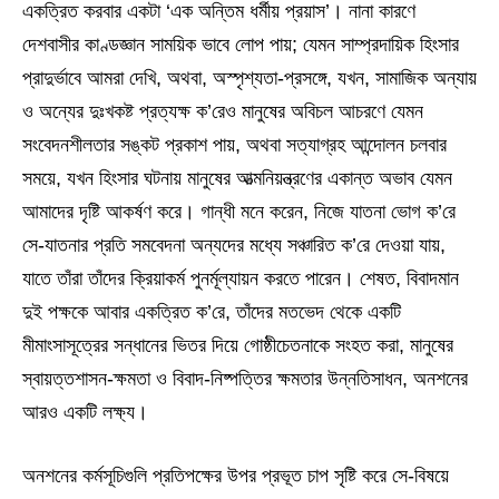
একত্রিত করবার একটা ‘এক অন্তিম ধর্মীয় প্রয়াস’। নানা কারণে
দেশবাসীর কাণ্ডজ্ঞান সাময়িক ভাবে লোপ পায়; যেমন সাম্প্রদায়িক হিংসার
প্রাদুর্ভাবে আমরা দেখি, অথবা, অস্পৃশ্যতা-প্রসঙ্গে, যখন, সামাজিক অন্যায়
ও অন্যের দুঃখকষ্ট প্রত্যক্ষ ক’রেও মানুষের অবিচল আচরণে যেমন
সংবেদনশীলতার সঙ্কট প্রকাশ পায়, অথবা সত্যাগ্রহ আন্দোলন চলবার
সময়ে, যখন হিংসার ঘটনায় মানুষের আত্মনিয়ন্ত্রণের একান্ত অভাব যেমন
আমাদের দৃষ্টি আকর্ষণ করে। গান্ধী মনে করেন, নিজে যাতনা ভোগ ক’রে
সে-যাতনার প্রতি সমবেদনা অন্যদের মধ্যে সঞ্চারিত ক’রে দেওয়া যায়,
যাতে তাঁরা তাঁদের ক্রিয়াকর্ম পুনর্মূল্যায়ন করতে পারেন। শেষত, বিবাদমান
দুই পক্ষকে আবার একত্রিত ক’রে, তাঁদের মতভেদ থেকে একটি
মীমাংসাসূত্রের সন্ধানের ভিতর দিয়ে গোষ্ঠীচেতনাকে সংহত করা, মানুষের
স্বায়ত্তশাসন-ক্ষমতা ও বিবাদ-নিষ্পত্তির ক্ষমতার উন্নতিসাধন, অনশনের
আরও একটি লক্ষ্য।
অনশনের কর্মসূচিগুলি প্রতিপক্ষের উপর প্রভূত চাপ সৃষ্টি করে সে-বিষয়ে