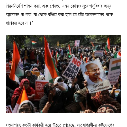
নিয়মনির্দেশ পালন করা, এবং শেষত, এমন কোনও সুযোগসুবিধার জন্য
আন্দোলন না-করা ‘যা থেকে বঞ্চিত করা হলে তা তাঁর আত্মসম্মানের পক্ষে
হানিকর হবে না।’
সত্যাগ্রহ কতটা কার্যকরী হয়ে উঠতে পেরেছে, সত্যাগ্রহী-র কষ্টভোগের