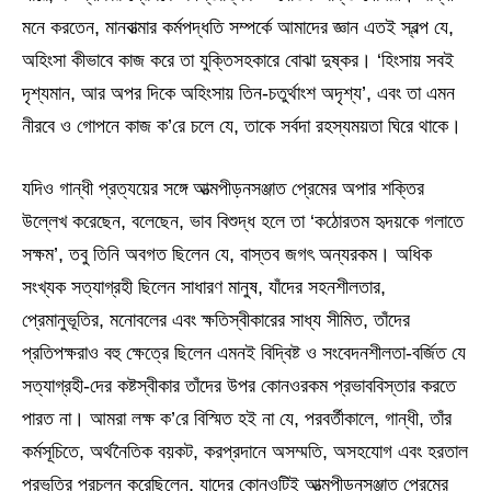
মনে করতেন, মানবাত্মার কর্মপদ্ধতি সম্পর্কে আমাদের জ্ঞান এতই স্বল্প যে,
অহিংসা কীভাবে কাজ করে তা যুক্তিসহকারে বোঝা দুষ্কর। ‘হিংসায় সবই
দৃশ্যমান, আর অপর দিকে অহিংসায় তিন-চতুর্থাংশ অদৃশ্য’, এবং তা এমন
নীরবে ও গোপনে কাজ ক’রে চলে যে, তাকে সর্বদা রহস্যময়তা ঘিরে থাকে।
যদিও গান্ধী প্রত্যয়ের সঙ্গে আত্মপীড়নসঞ্জাত প্রেমের অপার শক্তির
উল্লেখ করেছেন, বলেছেন, ভাব বিশুদ্ধ হলে তা ‘কঠোরতম হৃদয়কে গলাতে
সক্ষম’, তবু তিনি অবগত ছিলেন যে, বাস্তব জগৎ অন্যরকম। অধিক
সংখ্যক সত্যাগ্রহী ছিলেন সাধারণ মানুষ, যাঁদের সহনশীলতার,
প্রেমানুভূতির, মনোবলের এবং ক্ষতিস্বীকারের সাধ্য সীমিত, তাঁদের
প্রতিপক্ষরাও বহু ক্ষেত্রে ছিলেন এমনই বিদ্বিষ্ট ও সংবেদনশীলতা-বর্জিত যে
সত্যাগ্রহী-দের কষ্টস্বীকার তাঁদের উপর কোনওরকম প্রভাববিস্তার করতে
পারত না। আমরা লক্ষ ক’রে বিস্মিত হই না যে, পরবর্তীকালে, গান্ধী, তাঁর
কর্মসূচিতে, অর্থনৈতিক বয়কট, করপ্রদানে অসম্মতি, অসহযোগ এবং হরতাল
প্রভৃতির প্রচলন করেছিলেন, যাদের কোনওটিই আত্মপীড়নসঞ্জাত প্রেমের