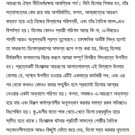
আচরণের ঐক্য নীতিধর্মরক্ষার আবশ্যিক শর্ত। যিনি হিংসার শিকার হন, তাঁর
সত্যাসত্যের বোধ রয়ে যায় অপরিবর্তিত, ফলত, আক্রান্তের আচরণ
বাধ্যত হয়ে ওঠে নিজের বিশ্বাসের পরিপন্থী, এবং তাঁর নৈতিক মানদণ্ডও
বিপর্যস্ত হয়। হিংসার কোনও স্থায়ী পরিণাম আছে কি না, এ-বিষয়েও
গান্ধী আরও অনুসন্ধানী প্রশ্ন তুলেছেন। তাৎক্ষনিক অভীষ্ট সিদ্ধ হলেই
তা সাধারণত হিংসাপ্রকাশের সাফল্য রূপে গণ্য করা হয়, কিন্তু হিংসার
দীর্ঘকালীন ফলাফলের বিচার করলে আমরা সম্পূর্ণ বিপরীত সিদ্ধান্তে উপনীত
হব। প্রত্যেকটি হিংসাত্মক আচরণের আপাতসাফল্য এই বিশ্বাসে উৎসাহ
যোগায় যে, লক্ষ্যে উপনীত হওয়ার এটিই একমাত্র কার্যকরী পথ, এবং এর
পর থেকে কখনও কোনও বাধার সম্মুখীন হলে প্রথমেই হিংসার আশ্রয়
নেওয়ার একটা অভ্যাসে পরিণত হয়। ফলত, সমাজও এ-আচরণে অভ্যস্ত
হয়ে যায় এবং বিকল্প কার্যপ্রণালীর অনুসন্ধান করবার সমস্ত রকম সদিচ্ছাও
নিঃশেষিত হয়। কুণ্ডলীর মতো পাক খেতে-খেতে হিংসা চক্রবৃদ্ধি হারে
স্ফীত হতে থাকে। হিংসাত্মক ঘটনার প্রতিটি সাফল্যে গোষ্ঠীর নৈতিক
সংবেদনশীলতাকে আরও কিছুটা ভোঁতা করে দেয়, হিংসা সহ্য করবার ন্যূনতম