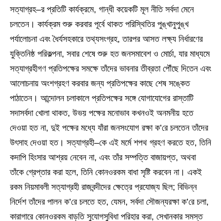
সত্যাগ্রহ–র প্রতিটি কার্যক্রমে, গান্ধী কয়েকটি মূল নীতি সর্বদা মেনে
চলতেন। কার্যক্রম শুরু করবার পূর্বে থাকত পরিস্থিতির পুঙ্খানুপুঙ্খ
পর্যালোচনা এবং ধৈর্যসহকারে তথ্যসংগ্রহ, তারপর আসত লক্ষ্য নির্ধারণের
যুক্তিনিষ্ঠ পরিকল্পনা, সবার শেষে শুরু হত জনসমাবেশ ও মোর্চা, যার মাধ্যমে
সত্যাগ্রহীগণ প্রতিপক্ষের সমক্ষে তাঁদের ভাবনার তীব্রতা পৌঁছে দিতেন এবং
আলোচনায় অংশগ্রহণ করবার জন্য প্রতিপক্ষের কাছে শেষ সঙ্কেত
পাঠাতেন। আন্দোলন চলাকালে প্রতিপক্ষের সঙ্গে যোগাযোগের রাস্তাটি
সদাসর্বদা খোলা থাকত, উভয় পক্ষের মনোভাব কখনওই অনমনীয় হতে
দেওয়া হত না, দুই পক্ষের মধ্যে যাঁরা জনসংযোগ রক্ষা ক’রে চলতেন তাঁদের
উৎসাহ দেওয়া হত। সত্যাগ্রহী–কে এই মর্মে শপথ গ্রহণ করতে হত, তিনি
কদাপি হিংসার আশ্রয় নেবেন না, এবং তাঁর সম্পত্তি বাজায়প্ত, অথবা
তাঁকে গ্রেপ্তার করা হলে, তিনি কোনওরকম বাধা সৃষ্টি করবেন না। একই
রকম নিয়মাবলী সত্যাগ্রহী রাজবন্দীদের ক্ষেত্রে প্রযোজ্য ছিল; বিভিন্ন
নির্দেশ তাঁদের পালন ক’রে চলতে হত, যেমন, সর্বদা সৌজন্যরক্ষা ক’রে চলা,
কারাগারে কোনওরকম বাড়তি সুযোগসুবিধা পরিহার করা, সেখানকার সমস্ত