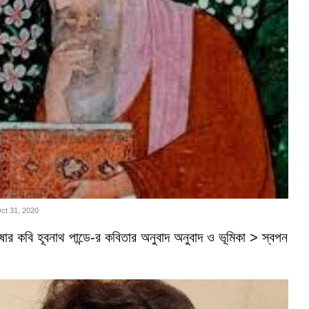
Oct 31, 2020
ভাষার কবি হূবনাথ পান্ডে-র কবিতার অনুবাদ অনুবাদ ও ভূমিকা > স্বপন