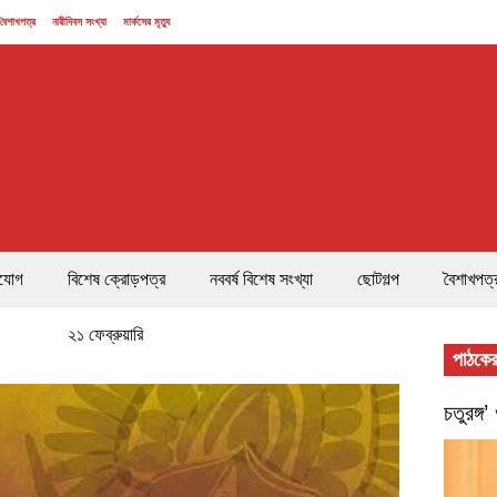
বৈশাখপত্র
নারীদিবস সংখ্যা
মার্কসের মৃত্যু
যোগ
বিশেষ ক্রোড়পত্র
নববর্ষ বিশেষ সংখ্যা
ছোটগল্প
বৈশাখপত্
২১ ফেব্রুয়ারি
পাঠকের
চতুরঙ্গ