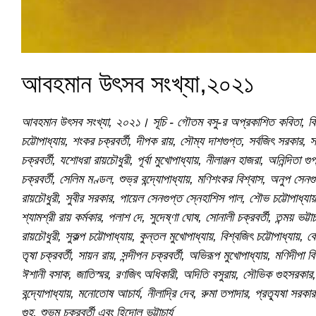
আবহমান উৎসব সংখ্যা,২০২১
আবহমান উৎসব সংখ্যা, ২০২১। সূচি - গৌতম বসু-র অপ্রকাশিত কবিতা, বিশ্বদ
চট্টোপাধ্যায়, শংকর চক্রবর্তী, দীপক রায়, সৌম্য দাশগুপ্ত, সর্বজিৎ সরকার
চক্রবর্তী, যশোধরা রায়চৌধুরী, পূর্বা মুখোপাধ্যায়, নীলাঞ্জন হাজরা, অনিন্দিতা গু
চক্রবর্তী, সেলিম মণ্ডল, শুভ্র বন্দ্যোপাধ্যায়, মণিশংকর বিশ্বাস, অনুপ সেনগুপ
রায়চৌধুরী, সুবীর সরকার, পায়েল সেনগুপ্ত স্নেহাশিস পাল, শৌভ চট্টোপাধ্যায়, 
শ্যামশ্রী রায় কর্মকার, পলাশ দে, সুদেষ্ণা ঘোষ, সোনালী চক্রবর্তী, তন্ময় ভট্ট
রায়চৌধুরী, সুকল্প চট্টোপাধ্যায়, কুন্তল মুখোপাধ্যায়, বিশ্বজিৎ চট্টোপাধ্যায়,
তৃষা চক্রবর্তী, সায়ন রায়, সন্দীপন চক্রবর্তী, অভিরূপ মুখোপাধ্যায়, মণিদীপা বিশ্ব
ঈশানী বসাক, জাতিস্মর, রণজিৎ অধিকারী, অদিতি বসুরায়, সৌভিক গুহসরকার, প্র
বন্দ্যোপাধ্যায়, মনোতোষ আচার্য, নীলাদ্রি দেব, রুমা তপাদার, প্রত্যূষা সরকা
গুহ, শুভম চক্রবর্তী এবং হিন্দোল ভট্টাচার্য