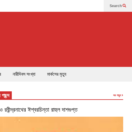
Search
র
নারীদিবস সংখ্যা
মার্কসের মৃত্যু
 পছন্দ
সব পড়ুন
’ ও রবীন্দ্রনাথের ঈশ্বরচিন্তা রাহুল দাশগুপ্ত