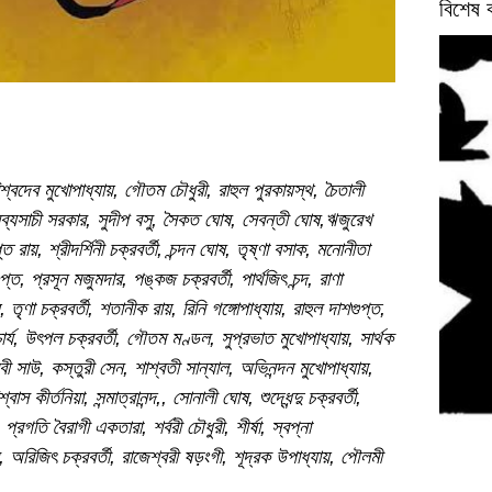
বিশেষ 
েব মুখোপাধ্যায়, গৌতম চৌধুরী, রাহুল পুরকায়স্থ, চৈতালী
, সব্যসাচী সরকার, সুদীপ বসু, সৈকত ঘোষ, সেবন্তী ঘোষ,ঋজুরেখ
প্ত রায়, শ্রীদর্শিনী চক্রবর্তী, চন্দন ঘোষ, তৃষ্ণা বসাক, মনোনীতা
্ত, প্রসূন মজুমদার, পঙ্কজ চক্রবর্তী, পার্থজিৎ চন্দ, রাণা
তৃণা চক্রবর্তী, শতানীক রায়, রিনি গঙ্গোপাধ্যায়, রাহুল দাশগুপ্ত,
াচার্য, উৎপল চক্রবর্তী, গৌতম মণ্ডল, সুপ্রভাত মুখোপাধ্যায়, সার্থক
 বেবী সাউ, কস্তুরী সেন, শাশ্বতী সান্যাল, অভিনন্দন মুখোপাধ্যায়,
াস কীর্তনিয়া, সন্মাত্রানন্দ,, সোনালী ঘোষ, শুদ্ধেন্দু চক্রবর্তী,
গতি বৈরাগী একতারা, শর্বরী চৌধুরী, শীর্ষা, স্বপ্না
র, অরিজিৎ চক্রবর্তী, রাজেশ্বরী ষড়ংগী, শূদ্রক উপাধ্যায়, পৌলমী