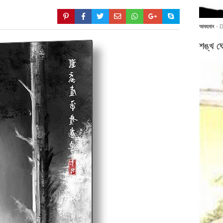
আবহমান
- 
শঙ্খ ঘো