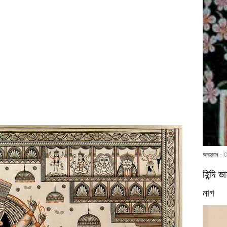
আবহমান
- 
হিন্দি 
নাগ