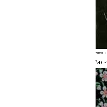
আবহমান
- 
ইবন আর