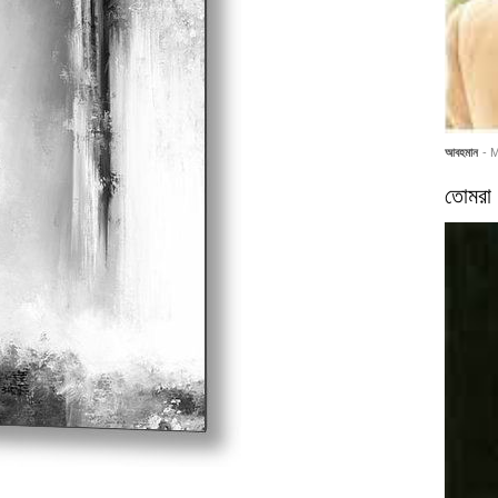
আবহমান
- 
তোমরা 