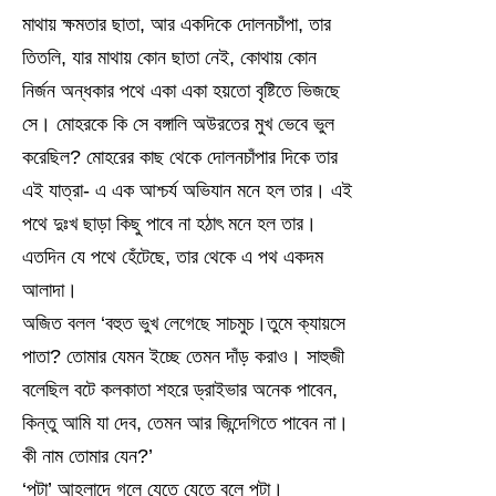
মাথায় ক্ষমতার ছাতা, আর একদিকে দোলনচাঁপা, তার
তিতলি, যার মাথায় কোন ছাতা নেই, কোথায় কোন
নির্জন অন্ধকার পথে একা একা হয়তো বৃষ্টিতে ভিজছে
সে। মোহরকে কি সে বঙ্গালি অউরতের মুখ ভেবে ভুল
করেছিল? মোহরের কাছ থেকে দোলনচাঁপার দিকে তার
এই যাত্রা- এ এক আশ্চর্য অভিযান মনে হল তার। এই
পথে দুঃখ ছাড়া কিছু পাবে না হঠাৎ মনে হল তার।
এতদিন যে পথে হেঁটেছে, তার থেকে এ পথ একদম
আলাদা।
অজিত বলল ‘বহুত ভুখ লেগেছে সাচমুচ।তুমে ক্যায়সে
পাতা? তোমার যেমন ইচ্ছে তেমন দাঁড় করাও। সাহুজী
বলেছিল বটে কলকাতা শহরে ড্রাইভার অনেক পাবেন,
কিন্তু আমি যা দেব, তেমন আর জিন্দেগিতে পাবেন না।
কী নাম তোমার যেন?’
‘পটা’ আহ্লাদে গলে যেতে যেতে বলে পটা।