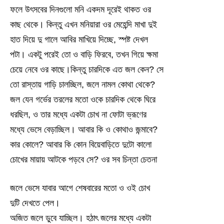
ফলে উৎসবের দিনগুলো মনি একদম দূরেই থাকত ওর
কাছ থেকে। কিন্তু এখন মনিয়ারা ওর মেহেন্দি মাখা দুই
হাত দিয়ে দু গালে আবির মাখিয়ে দিচ্ছে, স্পষ্ট দেখল
পটা। একটু পরেই তো ও বাড়ি ফিরবে, তখন গিয়ে ক্ষমা
চেয়ে নেবে ওর কাছে।কিন্তু চারদিকে এত জল কেন? সে
তো রাস্তায় গাড়ি চালচ্ছিল, জলে নামল কোথা থেকে?
জল যেন গর্ভের তরলের মতো ওকে চারদিক থেকে ঘিরে
ধরছিল, ও তার মধ্যে একটা চোখ না ফোটা ভ্রূণের
মধ্যে ভেসে বেড়াচ্ছিল। আবার কি ও কোথাও জন্মাবে?
কার কোলে? আবার কি কোন বিয়েবাড়িতে দুটো কালো
চোখের মায়ায় আটকে পড়বে সে? ওর সব চিন্তা চেতনা
জলে ভেসে যাবার আগে শেষবারের মতো ও ওই চোখ
দুটি দেখতে পেল।
অজিত জলে ডুবে যাচ্ছিল। হঠাৎ জলের মধ্যে একটা