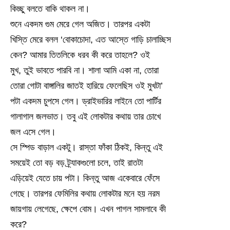
কিচ্ছু বলতে বাকি থাকল না।
শুনে একদম গুম মেরে গেল অজিত। তারপর একটা
খিস্তি মেরে বলল ‘বোকাচোদা, এত আস্তে গাড়ি চালাচ্ছিস
কেন? আমার তিতলিকে ধরব কী করে তাহলে? ওই
মুখ, তুই ভাবতে পারবি না। শালা আমি একা না, তোরা
তোরা গোটা বাঙ্গালির জাতই হারিয়ে ফেলেছিস ওই মুখটা’
পটা একদম চুপসে গেল। ড্রাইভারির লাইনে তো পার্টির
গালাগাল জলভাত। তবু এই লোকটার কথায় তার চোখে
জল এসে গেল।
সে স্পিড বাড়াল একটু। রাস্তা ফাঁকা ঠিকই, কিন্তু এই
সময়েই তো বড় বড় ট্র্যাকগুলো চলে, তাই রাতটা
এড়িয়েই যেতে চায় পটা। কিন্তু আজ একেবারে ফেঁসে
গেছে। তারপর ফেমিলির কথায় লোকটার মনে হয় নরম
জায়গায় লেগেছে, ক্ষেপে বোম। এখন পাগল সামলাবে কী
করে?