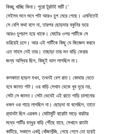
কিচ্ছু খাচ্ছি কিনা। পুরো টুরটাই মাটি।’
সেইসব শুনে শুনে পটা আরও চুপ মেরে গেছে। এমনিতেই
সে বেশি কথা বলে না, তারপর ছোড়দার বকুনির ভয়ে
আরও চুপচাপ হয়ে থাকে। মোটের ওপর পার্টিকে সে
ডরিয়েই চলে। আর এই পার্টিকে কিছু যে জিজ্ঞেস করবে
এত সাহস নেই তার। তাছাড়া তার মন বাড়ি ফেরার
জন্য অস্থির ছিল, কিছুই ভাল লাগছিল না।
কলকাতা ছাড়ল যখন, তখনই বেশ রাত। কোথায় যেতে
হবে জানত পটা। ওর বাড়ি সেখান থেকে খুব দূরে নয়,
সেটা সে জানত। সেটা ভেবেই এই রাতে গাড়ি চালানোর
ধকল ওর গায়ে লাগছিল না। ছোড়দা যা বলেছিল, তাতে
প্ল্যানটা ছিল এরকম। মোটামুটি বারোটা সাড়ে বারটার
মধ্যে পার্টির বন্ধুর বাড়ি পৌঁছে যাবে, সেখানে রাতটা
কাটিয়ে, সকালে একটু খোঁজাখুঁজি, পেয়ে গেলে তো হয়েই