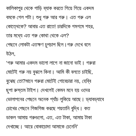
কালিকাপুর থেকে গাড়ি ব্যাক করতে গিয়ে গিয়ে একদম
বমকে গেল পটা। শুধু গরু আর গরু। এত গরু এল
কোত্থেকে? আবার এত রাতে! চারদিকে গমগমে শহর,
তার মধ্যে এত গরু কোথা থেকে এল?
পেছনে লোকটা এতক্ষণ চুপচাপ ছিল।গরু দেখে বলে
উঠল,
‘গরু আমার একদম ভালো লাগে না জানো ভাই। গরুরা
মোটেই গরু নয় বুঝলে কিনা। আমি কী বলতে চাইছি,
বুঝেছ তো?মানে গরুরা মোটেই গোবেচারা নয়, হেব্বি
ছুপা রুস্তম টাইপ। দেখলেই কেমন মনে হয় ওদের
ভোলাপনের পেছনে অনেক প্যাঁচ লুকিয়ে আছে। ড্যাবড্যাবে
চোখের পেছনে গিজগিজ করছে শয়তানি বুদ্ধি। কত
ডাকল আমায় গরুগুলো, এত, এত টাকা, আমায় টাকা
দেখাচ্ছে। আরে বোকাচোদা আমাকে চেনেনি’