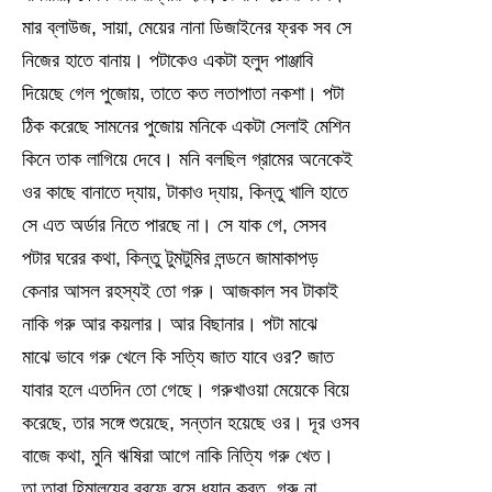
মার ব্লাউজ, সায়া, মেয়ের নানা ডিজাইনের ফ্রক সব সে
নিজের হাতে বানায়। পটাকেও একটা হলুদ পাঞ্জাবি
দিয়েছে গেল পুজোয়, তাতে কত লতাপাতা নকশা। পটা
ঠিক করেছে সামনের পুজোয় মনিকে একটা সেলাই মেশিন
কিনে তাক লাগিয়ে দেবে। মনি বলছিল গ্রামের অনেকেই
ওর কাছে বানাতে দ্যায়, টাকাও দ্যায়, কিন্তু খালি হাতে
সে এত অর্ডার নিতে পারছে না। সে যাক গে, সেসব
পটার ঘরের কথা, কিন্তু টুমটুমির লন্ডনে জামাকাপড়
কেনার আসল রহস্যই তো গরু। আজকাল সব টাকাই
নাকি গরু আর কয়লার। আর বিছানার। পটা মাঝে
মাঝে ভাবে গরু খেলে কি সত্যি জাত যাবে ওর? জাত
যাবার হলে এতদিন তো গেছে। গরুখাওয়া মেয়েকে বিয়ে
করেছে, তার সঙ্গে শুয়েছে, সন্তান হয়েছে ওর। দূর ওসব
বাজে কথা, মুনি ঋষিরা আগে নাকি নিত্যি গরু খেত।
তা তারা হিমালয়ের বরফে বসে ধ্যান করত, গরু না