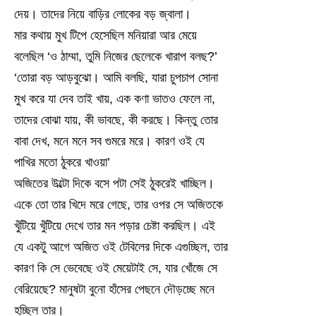
দেয়। তাদের নিয়ে বাড়ির লোকের বড় জ্বালা।
মার কথায় মুখ টিপে হেসেছিল মনিয়ারা আর মেয়ে
বলেছিল ‘ও ঠাম্মা, তুমি নিজের ছেলেকে খারাপ বলছ?’
‘তোরা বড় আড়বুঝো। আমি বলছি, যারা চুপচাপ সোনা
মুখ করে যা দেব তাই খায়, এক কণা ভাতও ফেলে না,
তাদের বোঝা যায়, কী ভাবছে, কী করছে। কিন্তু তোর
বাবা দেখ, মনে মনে সব গুমরে মরে। কারণ ওই যে
পাখির মতো ঠুকরে খাওয়া’
অজিতের উল্টো দিকে বসে পটা সেই ঠুকরেই খাচ্ছিল।
একে তো তার খিদে মরে গেছে, তার ওপর সে অজিতকে
খুঁটিয়ে খুঁটিয়ে দেখে তার মন পড়ার চেষ্টা করছিল। এই
যে একটু আগে অজিত ওই টেবিলের দিকে এগুচ্ছিল, তার
কারণ কি সে ভেবেছে ওই মেয়েটাই সে, যার খোঁজে সে
বেরিয়েছে? মানুষটা বুনো হাঁসের পেছনে দৌড়চ্ছে মনে
হচ্ছিল তার।