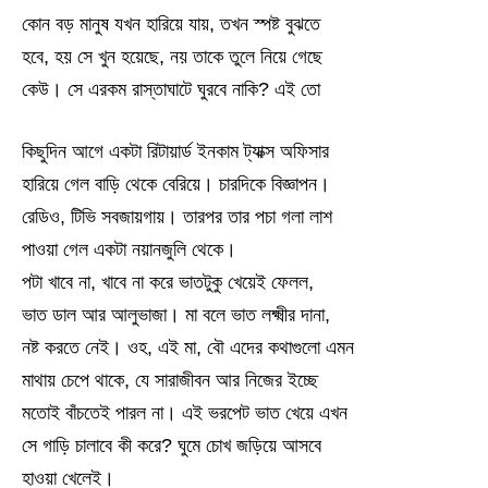
কোন বড় মানুষ যখন হারিয়ে যায়, তখন স্পষ্ট বুঝতে
হবে, হয় সে খুন হয়েছে, নয় তাকে তুলে নিয়ে গেছে
কেউ। সে এরকম রাস্তাঘাটে ঘুরবে নাকি? এই তো
কিছুদিন আগে একটা রিটায়ার্ড ইনকাম ট্যাক্স অফিসার
হারিয়ে গেল বাড়ি থেকে বেরিয়ে। চারদিকে বিজ্ঞাপন।
রেডিও, টিভি সবজায়গায়। তারপর তার পচা গলা লাশ
পাওয়া গেল একটা নয়ানজুলি থেকে।
পটা খাবে না, খাবে না করে ভাতটুকু খেয়েই ফেলল,
ভাত ডাল আর আলুভাজা। মা বলে ভাত লক্ষ্মীর দানা,
নষ্ট করতে নেই। ওহ, এই মা, বৌ এদের কথাগুলো এমন
মাথায় চেপে থাকে, যে সারাজীবন আর নিজের ইচ্ছে
মতোই বাঁচতেই পারল না। এই ভরপেট ভাত খেয়ে এখন
সে গাড়ি চালাবে কী করে? ঘুমে চোখ জড়িয়ে আসবে
হাওয়া খেলেই।