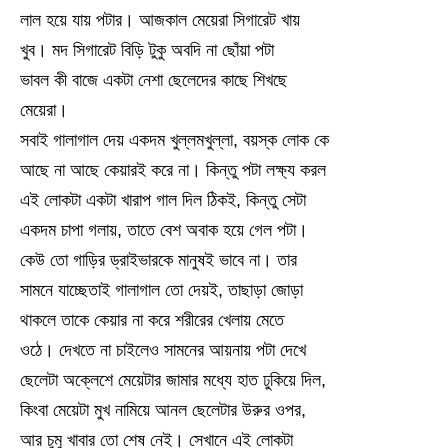
লাল হয়ে যায় পটার। আজকাল মেয়েরা সিগারেট খায়
খুব। মদ সিগারেট বিড়ি টুকু অবদি না ছোঁয়া পটা
ভাবল কী বাজে একটা নেশা ছেলেদের কাছে শিখছে
মেয়েরা।
সবাই গালাগাল দেয় একদম খুল্লমখুল্লা, বয়স্ক লোক কে
আছে না আছে কেয়ারই করে না। কিন্তু পটা লক্ষ্য করল
এই লোকটা একটা খারাপ গাল দিল ঠিকই, কিন্তু সেটা
একদম চাপা গলায়, তাতে বেশ অবাক হয়ে গেল পটা।
কেউ তো গাড়ির ড্রাইভারকে মানুষই ভাবে না। তার
সামনে যাচ্ছেতাই গালাগাল তো দেয়ই, তাছাড়া জোড়া
থাকলে তাকে কেয়ার না করে শরীরের খেলায় মেতে
ওঠে। দেখতে না চাইলেও সামনের আয়নায় পটা দেখে
ছেলেটা অক্লেশে মেয়েটার জামার মধ্যে হাত ঢুকিয়ে দিল,
কিংবা মেয়েটা মুখ নামিয়ে আনল ছেলেটার উরুর ওপর,
আর চুমু খাবার তো শেষ নেই। সেখানে এই লোকটা