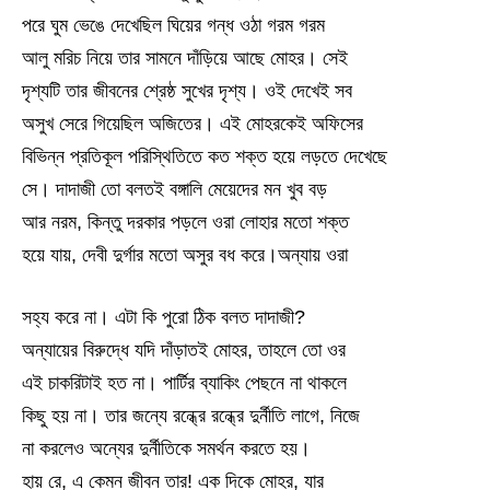
পরে ঘুম ভেঙে দেখেছিল ঘিয়ের গন্ধ ওঠা গরম গরম
আলু মরিচ নিয়ে তার সামনে দাঁড়িয়ে আছে মোহর। সেই
দৃশ্যটি তার জীবনের শ্রেষ্ঠ সুখের দৃশ্য। ওই দেখেই সব
অসুখ সেরে গিয়েছিল অজিতের। এই মোহরকেই অফিসের
বিভিন্ন প্রতিকূল পরিস্থিতিতে কত শক্ত হয়ে লড়তে দেখেছে
সে। দাদাজী তো বলতই বঙ্গালি মেয়েদের মন খুব বড়
আর নরম, কিন্তু দরকার পড়লে ওরা লোহার মতো শক্ত
হয়ে যায়, দেবী দুর্গার মতো অসুর বধ করে।অন্যায় ওরা
সহ্য করে না। এটা কি পুরো ঠিক বলত দাদাজী?
অন্যায়ের বিরুদ্ধে যদি দাঁড়াতই মোহর, তাহলে তো ওর
এই চাকরিটাই হত না। পার্টির ব্যাকিং পেছনে না থাকলে
কিছু হয় না। তার জন্যে রন্ধ্রে রন্ধ্রে দুর্নীতি লাগে, নিজে
না করলেও অন্যের দুর্নীতিকে সমর্থন করতে হয়।
হায় রে, এ কেমন জীবন তার! এক দিকে মোহর, যার