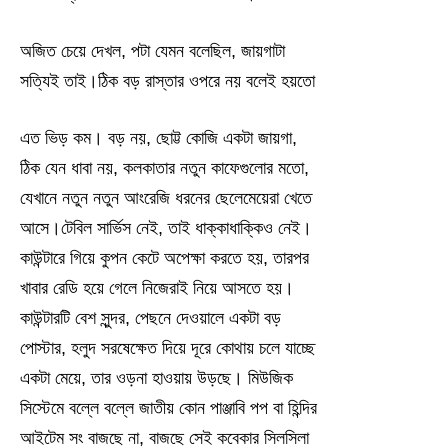
অজিত চেয়ে দেখল, পটা যেমন বলেছিল, জায়গাটা
সত্যিই তাই।ঠিক বড় রাস্তার ওপরে নয় বলেই হয়তো
এত ভিড় কম। বড় নয়, ছোট্ট কোজি একটা জায়গা,
ঠিক যেন ধাবা নয়, কলকাতার নতুন কাফেগুলোর মতো,
যেখানে নতুন নতুন আংরেজি ধরনের ছেলেমেয়েরা খেতে
আসে।টেবিল সার্ভিস নেই, তাই ধাক্কাধাক্কিও নেই।
কাউন্টারে গিয়ে কুপন কেটে অপেক্ষা করতে হয়, তারপর
খাবার রেডি হয়ে গেলে নিজেরাই নিয়ে আসতে হয়।
কাউন্টারটি বেশ সুন্দর, পেছনে দেওয়ালে একটা বড়
পোস্টার, হলুদ সরষেক্ষেত দিয়ে দূরে কোথায় চলে যাচ্ছে
একটা মেয়ে, তার ওড়না হাওয়ায় উড়ছে। মিউজিক
সিস্টেমে বল্লে বল্লে জাতীয় কোন পাঞ্জাবি পপ বা হিন্দির
আইটেম সং বাজছে না, বাজছে সেই কবেকার সিলসিলা