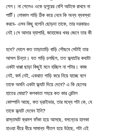
গেল। না পেলেও ওকে দুপুরের বেশি আটকে রাখবে না
পার্টি। লোকাল গাড়ি ঠিক করে নেবে কি অন্য ব্যবস্থা
করবে- এসব কিছু বলেনি ছোড়দা তাকে, তার দরকারও
নেই।সে আদার ব্যাপারি, জাহাজের খবর জেনে তার কী
হবে? দোলে কত তাড়াতাড়ি বাড়ি পৌছবে সেটাই তার
আসল চিন্তা। যত গাড়ি চলছিল, তত ফ্ল্যাটের কথাটা
একটা ধাপ্পা ছাড়া কিছুই মনে হচ্ছিল না পটার। কাজ
নেই, কর্ম নেই, একরাত গাড়ি করে নিয়ে যাচ্ছে বলে
তাকে অমনি একটা ফ্ল্যাট দিয়ে দেবে? এ কি ছেলের
হাতের মোয়া? কলকাতা শহরে কত কার রেন্টাল
কোম্পানি আছে, কত ড্রাইভার, তার মধ্যে পটা কে, যে
তাকে ফ্ল্যাট দেবেন ইনি?
রাস্তাঘাট ক্রমশ ফাঁকা হয়ে আসছে, বসন্তের হালকা
হাওয়া ধীরে ধীরে সামান্য শীতল হয়ে উঠছে, পটা এই