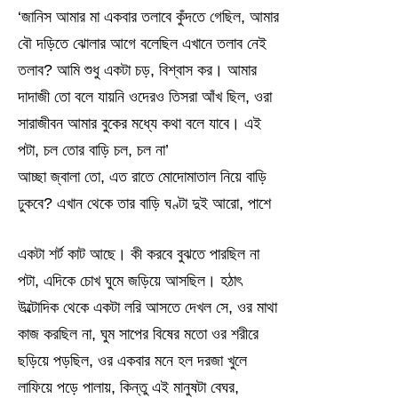
‘জানিস আমার মা একবার তলাবে কুঁদতে গেছিল, আমার
বৌ দড়িতে ঝোলার আগে বলেছিল এখানে তলাব নেই
তলাব? আমি শুধু একটা চড়, বিশ্বাস কর। আমার
দাদাজী তো বলে যায়নি ওদেরও তিসরা আঁখ ছিল, ওরা
সারাজীবন আমার বুকের মধ্যে কথা বলে যাবে। এই
পটা, চল তোর বাড়ি চল, চল না’
আচ্ছা জ্বালা তো, এত রাতে মোদোমাতাল নিয়ে বাড়ি
ঢুকবে? এখান থেকে তার বাড়ি ঘণ্টা দুই আরো, পাশে
একটা শর্ট কাট আছে। কী করবে বুঝতে পারছিল না
পটা, এদিকে চোখ ঘুমে জড়িয়ে আসছিল। হঠাৎ
উল্টোদিক থেকে একটা লরি আসতে দেখল সে, ওর মাথা
কাজ করছিল না, ঘুম সাপের বিষের মতো ওর শরীরে
ছড়িয়ে পড়ছিল, ওর একবার মনে হল দরজা খুলে
লাফিয়ে পড়ে পালায়, কিন্তু এই মানুষটা বেঘর,