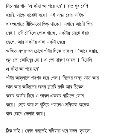
সিনেমার গান ‘এ কাঁহা আ গয়ে হম’। রাত খুব বেশি
হয়নি, সাড়ে বারোটা হবে। এই সময় রোড সাইড
ধাবাগুলোতে রীতিমতো ভিড় থাকে। এখানে আদৌ ভিড়
নেই। দুটি টেবিলে লোক খাচ্ছে, একটায় চারটে ইয়াং
ছেলে, আর একটায় একা একটা মেয়ে।
অজিত সপ্রশংস চোখে পটার দিকে তাকাল। ‘আরে ইয়ার,
তুম তো কোহিনূর হো। এ তো দারুণ জায়গা। রিয়েলি
এ কাঁহা আ গয়ে হম’
পটার আহ্লাদে গদগদ হয়ে গেল। নিজের জন্য ভাত আর
ডাল আর অজিতের জন্য তন্দুরি রুটি আর চিকেন
কষার অর্ডার দিয়ে ও ভাবল একবার বাড়িতে ফোন
করে। মেয়ে আর মা ঘুমিয়ে পড়লেও মনিয়ারা অনেক
রাত জেগে সেলাই করে।
ঠিক তাই। ফোন করতেই মনিয়ারা ধরে বলল ‘হ্যালো,