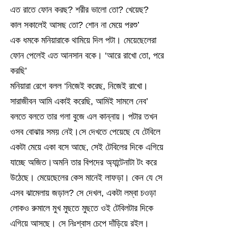
এত রাতে ফোন করছ? শরীর ভালো তো? খেয়েছ?
কাল সকালেই আসছ তো? শোন না মেয়ে পরশু’
এক ধমকে মনিয়ারাকে থামিয়ে দিল পটা। মেয়েছেলেরা
ফোন পেলেই এত আনসান বকে। ‘আরে রাখো তো, পরে
করছি’
মনিয়ারা রেগে বলল ‘নিজেই করেছ, নিজেই রাখো।
সারাজীবন আমি একাই করেছি, আমিই সামলে নেব’
বলতে বলতে তার গলা বুজে এল কান্নায়। পটার তখন
ওসব বোঝার সময় নেই।সে দেখতে পেয়েছে যে টেবিলে
একটা মেয়ে একা বসে আছে, সেই টেবিলের দিকে এগিয়ে
যাচ্ছে অজিত।অমনি তার বিপদের অ্যান্টেনাটা টং করে
উঠেছে। মেয়েছেলের কেস মানেই লাফড়া। কেন যে সে
এসব ঝামেলায় জড়াল? সে দেখল, একটা লম্বা চওড়া
লোকও রুমালে মুখ মুছতে মুছতে ওই টেবিলটার দিকে
এগিয়ে আসছে। সে নিঃশ্বাস চেপে দাঁড়িয়ে রইল।