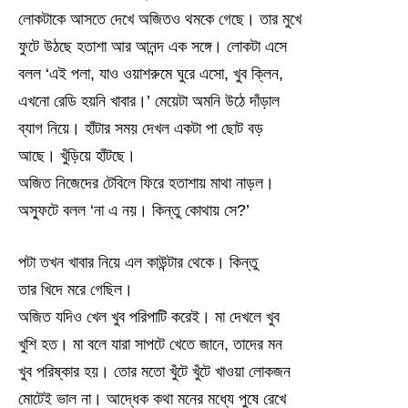
লোকটাকে আসতে দেখে অজিতও থমকে গেছে। তার মুখে
ফুটে উঠছে হতাশা আর আনন্দ এক সঙ্গে। লোকটা এসে
বলল ‘এই পলা, যাও ওয়াশরুমে ঘুরে এসো, খুব ক্লিন,
এখনো রেডি হয়নি খাবার।’ মেয়েটা অমনি উঠে দাঁড়াল
ব্যাগ নিয়ে। হাঁটার সময় দেখল একটা পা ছোট বড়
আছে। খুঁড়িয়ে হাঁটছে।
অজিত নিজেদের টেবিলে ফিরে হতাশায় মাথা নাড়ল।
অস্ফুটে বলল ‘না এ নয়। কিন্তু কোথায় সে?’
পটা তখন খাবার নিয়ে এল কাউন্টার থেকে। কিন্তু
তার খিদে মরে গেছিল।
অজিত যদিও খেল খুব পরিপাটি করেই। মা দেখলে খুব
খুশি হত। মা বলে যারা সাপটে খেতে জানে, তাদের মন
খুব পরিষ্কার হয়। তোর মতো খুঁটে খুঁটে খাওয়া লোকজন
মোটেই ভাল না। আদ্ধেক কথা মনের মধ্যে পুষে রেখে