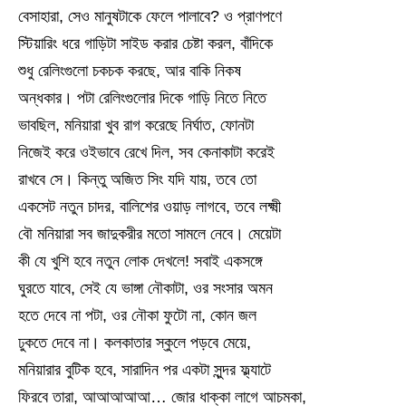
বেসাহারা, সেও মানুষটাকে ফেলে পালাবে? ও প্রাণপণে
স্টিয়ারিং ধরে গাড়িটা সাইড করার চেষ্টা করল, বাঁদিকে
শুধু রেলিংগুলো চকচক করছে, আর বাকি নিকষ
অন্ধকার। পটা রেলিংগুলোর দিকে গাড়ি নিতে নিতে
ভাবছিল, মনিয়ারা খুব রাগ করেছে নির্ঘাত, ফোনটা
নিজেই করে ওইভাবে রেখে দিল, সব কেনাকাটা করেই
রাখবে সে। কিন্তু অজিত সিং যদি যায়, তবে তো
একসেট নতুন চাদর, বালিশের ওয়াড় লাগবে, তবে লক্ষ্মী
বৌ মনিয়ারা সব জাদুকরীর মতো সামলে নেবে। মেয়েটা
কী যে খুশি হবে নতুন লোক দেখলে! সবাই একসঙ্গে
ঘুরতে যাবে, সেই যে ভাঙ্গা নৌকাটা, ওর সংসার অমন
হতে দেবে না পটা, ওর নৌকা ফুটো না, কোন জল
ঢুকতে দেবে না। কলকাতার স্কুলে পড়বে মেয়ে,
মনিয়ারার বুটিক হবে, সারাদিন পর একটা সুন্দর ফ্ল্যাটে
ফিরবে তারা, আআআআআ… জোর ধাক্কা লাগে আচমকা,