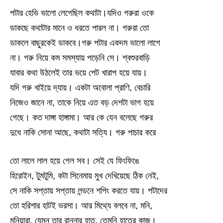
পটার হেভি ভালো লেগেছিল কথাটা।যদিও গরুরা ওকে
ডাকছে কথাটার মানে ও ধরতে পারল না। গরুরা তো
ডাকলে বাছুরকেই ডাকবে।গরু পটার একদম ভালো লাগে
না। গরু নিয়ে কম সমস্যায় পড়েনি সে। শ্বশুরবাড়ি
যাবার কথা উঠলেই তার ভয়ে পেট খারাপ হয়ে যায়।
যদি গরু খাইয়ে দ্যায়। একটা অবোলা প্রাণি, বেচারি
নিজেও জানে না, তাকে নিয়ে এত বড় দেশটা ভাগ হয়ে
গেছে। কত দাঙ্গা হাঙ্গামা। আর কে যেন বলেছে গরুর
দুধে নাকি সোনা আছে, কথাটা সত্যি। গরু পাচার করে
তো লালে লাল হয়ে গেল সব। সেই যে ফিংফিঙে
হিরোইন, টুমটুমি, কটা সিনেমায় মুখ দেখিয়েছে ঠিক নেই,
সে নাকি সপ্তায় সপ্তায় লন্ডনে শপিং করতে যায়। পটাদের
তো হরিশার হাটই ভরসা। আর মিথ্যে বলবে না, মনি,
মনিয়ারা, যেমন তার রান্নার হাত, তেমনি হাতের কাজ।