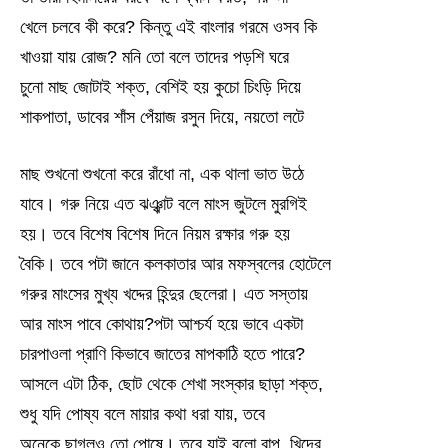
খেলে চলবে কী করে? কিন্তু এই বাংলার গরমে ওসব কি
খাওয়া যায় রোজ? মনি তো বলে তাদের পড়শি ঘরে
চুনো মাছ জোটাই শক্ত, বেশিই হয় কুচো চিংড়ি দিয়ে
শাকপাতা, ডাবের শাঁস পেঁয়াজ রসুন দিয়ে, নয়তো লটে
মাছ শুখনো শুখনো করে রাঁধো না, এক থালা ভাত উঠে
যাবে। গরু নিয়ে এত ঝঞ্ঝাট বলে মাংস জুটলে মুরগিই
হয়। তবে বিশেষ বিশেষ দিনে নিয়ম রক্ষার গরু হয়
বৈকি। তবে পটা জানে কলকাতার আর মফস্বলের হোটেলে
গরুর মাংসের মুখ্য খদ্দের হিন্দুর ছেলেরা। এত সস্তায়
আর মাংস পাবে কোথায়?পটা আশ্চর্য হয়ে ভাবে একটা
চারপাওলা প্রাণি কিভাবে জাতের মাপকাঠি হতে পারে?
আসলে এটা ঠিক, ছোট থেকে শেখা সংস্কার ছাড়া শক্ত,
শুধু যদি পোষ্য বলে মায়ার কথা ধরা যায়, তবে
অনেকে ছাগলও তো পোষে। তবে যাই বলো বাপু, খিদের