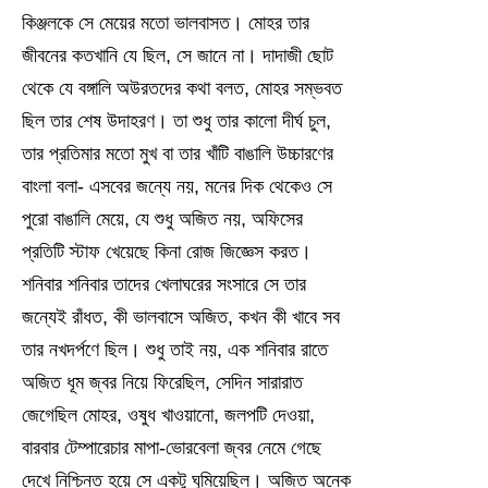
কিঞ্জলকে সে মেয়ের মতো ভালবাসত। মোহর তার
জীবনের কতখানি যে ছিল, সে জানে না। দাদাজী ছোট
থেকে যে বঙ্গালি অউরতদের কথা বলত, মোহর সম্ভবত
ছিল তার শেষ উদাহরণ। তা শুধু তার কালো দীর্ঘ চুল,
তার প্রতিমার মতো মুখ বা তার খাঁটি বাঙালি উচ্চারণের
বাংলা বলা- এসবের জন্যে নয়, মনের দিক থেকেও সে
পুরো বাঙালি মেয়ে, যে শুধু অজিত নয়, অফিসের
প্রতিটি স্টাফ খেয়েছে কিনা রোজ জিজ্ঞেস করত।
শনিবার শনিবার তাদের খেলাঘরের সংসারে সে তার
জন্যেই রাঁধত, কী ভালবাসে অজিত, কখন কী খাবে সব
তার নখদর্পণে ছিল। শুধু তাই নয়, এক শনিবার রাতে
অজিত ধূম জ্বর নিয়ে ফিরেছিল, সেদিন সারারাত
জেগেছিল মোহর, ওষুধ খাওয়ানো, জলপটি দেওয়া,
বারবার টেম্পারেচার মাপা-ভোরবেলা জ্বর নেমে গেছে
দেখে নিশ্চিন্ত হয়ে সে একটু ঘুমিয়েছিল। অজিত অনেক